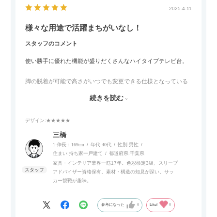
2025.4.11
様々な用途で活躍まちがいなし！
スタッフのコメント
使い勝手に優れた機能が盛りだくさんなハイタイプテレビ台。
脚の脱着が可能で高さがいつでも変更できる仕様となっている
ので、リビングダイニングからベッドルームまで多目的な場面
続きを読む
でご使用いただけます。
デザイン
:★★★★★
また、補助テーブルとして使用可能なスライドテーブルや収納
内部にもプリンターなどが置けるスライド棚板がついているの
三橋
でテレビ台以外にもオフィスなどでの収納家具やリビングでの
1:伸長：169cm
年代:
40代
性別:
男性
サイドボードとして多目的な用途に対応しています。
住まい:
持ち家一戸建て
都道府県:
千葉県
家具・インテリア業界一筋17年。色彩検定3級、スリープ
アドバイザー資格保有。素材・構造の知見が深い。サッ
また、扉は横方向へのスライド式となっているので開閉時のス
カー観戦が趣味。
ペースを最小限に抑えられ、省スペースでご利用いただけるの
もポイントです！
参考になった
0
Like!
0