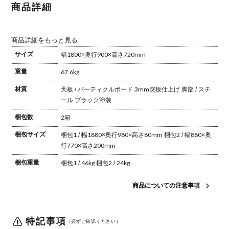
材 木製 A字
材 木製 A字
商品詳細
脚 スチール
脚 スチール
脚 天然木
脚 天然木
テーブル 長
テーブル 長
方形 食卓テ
方形 食卓テ
ーブル おし
ーブル おし
商品詳細をもっと見る
ゃれ ウッデ
ゃれ ウッデ
ィモダン ダ
ィモダン ダ
サイズ
幅1800×奥行900×高さ720mm
イニング ダ
イニング ダ
ークブラウ
ークブラウ
重量
67.6kg
ン
ン
材質
天板 / パーティクルボード 3mm突板仕上げ
脚部 / スチ
ール ブラック塗装
梱包数
2箱
梱包サイズ
梱包1 / 幅1880×奥行980×高さ80mm
梱包2 / 幅880×奥
行770×高さ200mm
梱包重量
梱包1 / 46kg
梱包2 / 24kg
商品についての注意事項
特記事項
（必ずご確認ください）