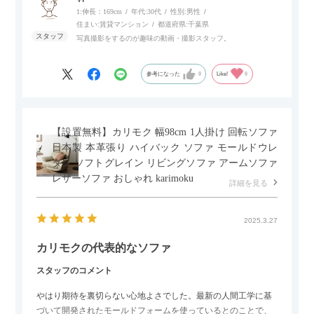
にせず、好きな場所に置けるのが画期的に感じました。
1:伸長：169cm
年代:
30代
性別:
男性
住まい:
賃貸マンション
都道府県:
千葉県
写真撮影をするのが趣味の動画・撮影スタッフ。
参考になった
0
Like!
0
【設置無料】カリモク 幅98cm 1人掛け 回転ソファ
日本製 本革張り ハイバック ソファ モールドウレ
タン ソフトグレイン リビングソファ アームソファ
レザーソファ おしゃれ karimoku
詳細を見る
2025.3.27
カリモクの代表的なソファ
スタッフのコメント
やはり期待を裏切らない心地よさでした。最新の人間工学に基
づいて開発されたモールドフォームを使っているとのことで、