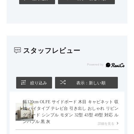
カラーはベージュとグレージュの中間のような絶妙な色味で、
わが家のホテルライク×ジャパンディのインテリアにも自然にな
じみました。
子どもがいるので、撥水加工で汚れに強い生地なのもとても助
かっています。気兼ねなく使える安心感があります。
スタッフレビュー
また、カウチのように足を伸ばしてくつろげるスタイルが理想
だったので、それが叶って大満足です。オットマンは自由に動
かせるため、普段はカウチとして使い、来客時には離してスツ
ールとして使えるなど、使い勝手の良さも魅力だと感じていま
す。
絞り込み
表示：新しい順
幅120cm OLFE サイドボード 木目 キャビネット 収
納 ハイタイプ テレビ台 引き出し おしゃれ リビン
グボード シンプル モダン 32型 43型 49型 対応 ル
ンバブル 黒 灰
詳細を見る