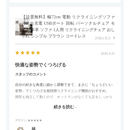
【設置無料】幅72cm 電動 リクライニングソファ
スマホ充電 USBポート 回転 パーソナルチェア モ
ダン 本革 ソファ 1人用 リクライニングチェア おし
ゃれ シンプル ブラウン コードレス
詳細を見る
2025.3.27
快適な姿勢でくつろげる
スタッフのコメント
自分の好きな角度に細かく調整できて、まさに「ちょうどいい
姿勢」でくつろげる無段階リクライニング機能がおすすめ。
脚部も独立して動くので、オットマンがなくても足をしっかり
伸ばせたり、スイッチ部分にはUSBポートもついているので、
続きを読む
スマホやタブレットを充電しながらリラックスできるのが嬉し
いポイント。
デザイン
:★★★★★
個人的にはコードレス＆充電式なので、コンセントの場所を気
林