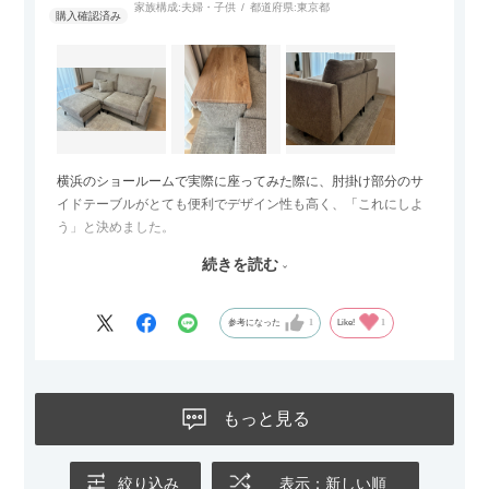
家族構成:
夫婦・子供
都道府県:
東京都
横浜のショールームで実際に座ってみた際に、肘掛け部分のサ
イドテーブルがとても便利でデザイン性も高く、「これにしよ
う」と決めました。
続きを読む
サイズは2.5人掛けですが、幅184cmとコンパクトなので圧迫感
がなく、わが家にはちょうど良いサイズ感でした。200cmのラ
グとのバランスもぴったりで、リビング全体がすっきり見えま
参考になった
1
Like!
1
す。
黒いスチール脚のおかげで抜け感があり、見た目が重たくなら
ないのもお気に入りのポイントです。さらに、わが家はソファ
もっと見る
の後ろ側を通ることも多い間取りなので、背面まできれいに仕
上げられているデザインも気に入っています。どの角度から見
ても美しく、空間の印象を損ないません。
絞り込み
表示：新しい順