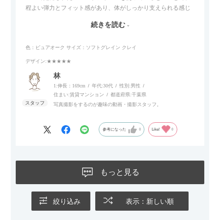
程よい弾力とフィット感があり、体がしっかり支えられる感じ
がします。長時間座っていても疲れにくいので、リビングでの
続きを読む
リラックスタイムによさそうでした。回転タイプなので、個人
的には狭いスペースでも立ち上がりがしやすい点が良かったで
色：ピュアオーク
サイズ：ソフトグレイン クレイ
す。
デザイン
:★★★★★
林
1:伸長：169cm
年代:
30代
性別:
男性
住まい:
賃貸マンション
都道府県:
千葉県
写真撮影をするのが趣味の動画・撮影スタッフ。
参考になった
0
Like!
0
もっと見る
絞り込み
表示：新しい順