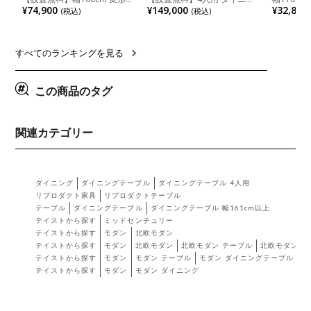
半円 ダイニングテーブル モ
グテーブルセット 5点 LUGA
木目調 リ
¥74,900
¥149,000
¥32,800
(税込)
(税込)
ルタル風 LENAS コンクリー
セラミックテーブル おしゃれ
付き 長方
ト調 木脚 北欧モダン テーブ
ダイニングチェア 和モダン
ブル おし
ル 4人 食卓テーブル おしゃれ
ナチュラル ブラウン(幅
ブル 格子
ナチュラルモダン 韓国インテ
165cm 食卓テーブル×1 食卓
レー ナチ
リア風 グレージュ
椅子×4)
すべてのランキングを見る
この商品のタグ
関連カテゴリー
ダイニング
ダイニングテーブル
ダイニングテーブル 4人用
リプロダクト家具
リプロダクトテーブル
テーブル
ダイニングテーブル
ダイニングテーブル 幅161cm以上
テイストから探す
ミッドセンチュリー
テイストから探す
モダン
北欧モダン
テイストから探す
モダン
北欧モダン
北欧モダン テーブル
北欧モダン 
テイストから探す
モダン
モダン テーブル
モダン ダイニングテーブル
テイストから探す
モダン
モダン ダイニング