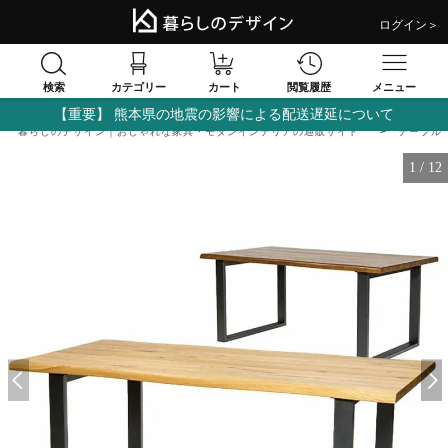
ログイン＞
検索
閲覧履歴
カテゴリー
カート
メニュー
【重要】 熊本県の地震の影響による配送遅延について
暮らしのデザイン｜おしゃれな家具・モダンインテリアの通販サイト
テーブル
1
/
12