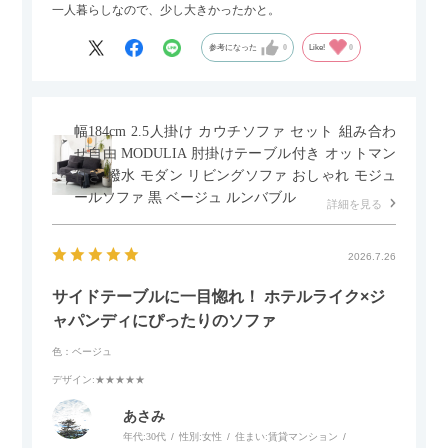
一人暮らしなので、少し大きかったかと。
参考になった
0
Like!
0
幅184cm 2.5人掛け カウチソファ セット 組み合わ
せ自由 MODULIA 肘掛けテーブル付き オットマン
付き 撥水 モダン リビングソファ おしゃれ モジュ
ールソファ 黒 ベージュ ルンバブル
詳細を見る
2026.7.26
サイドテーブルに一目惚れ！ ホテルライク×ジ
ャパンディにぴったりのソファ
色：ベージュ
デザイン
:★★★★★
あさみ
年代:
30代
性別:
女性
住まい:
賃貸マンション