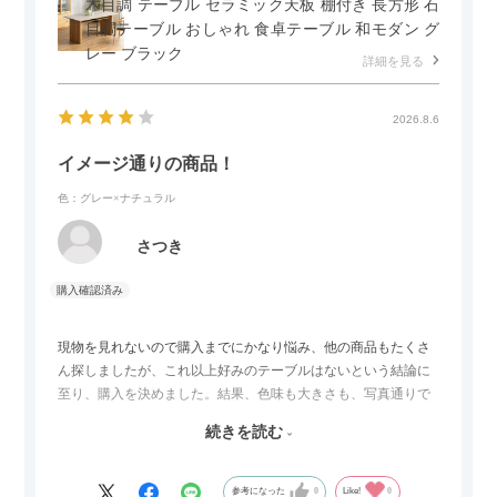
木目調 テーブル セラミック天板 棚付き 長方形 石
目調テーブル おしゃれ 食卓テーブル 和モダン グ
レー ブラック
詳細を見る
2026.8.6
イメージ通りの商品！
色：グレー×ナチュラル
さつき
現物を見れないので購入までにかなり悩み、他の商品もたくさ
ん探しましたが、これ以上好みのテーブルはないという結論に
至り、購入を決めました。結果、色味も大きさも、写真通りで
した。とても満足です！
続きを読む
セラミック天板が思った以上に滑りが良く、汚れも拭きやすい
ですがお皿もよく滑り…使い慣れるまでは少し気を付けなくて
はいけないかもしれません。天板が冷たいので冬にどうなるの
参考になった
0
Like!
0