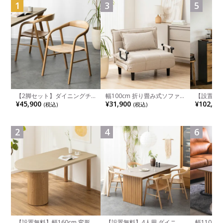
1
3
5
【2脚セット】ダイニングチ
幅100cm 折り畳み式ソファ
【設置無料
ェア 木製 LUGA 肘付き チェ
ベッド コンパクト リクライ
チンカウ
¥45,900
¥31,900
¥102,00
(税込)
(税込)
ア 天然木 リビング椅子 板座
ニング カウチスタイル 省ス
板 引き出
食卓椅子 おしゃれ ウッドチ
ペース ファブリック
箱スペース
ェア アッシュ 和モダン ナチ
ンジ台 キ
ュラル ブラウン 完成品
れ ウッデ
2
4
6
ル グレー
【設置無料】幅160cm 変形
【設置無料】4人用 ダイニン
幅110cm