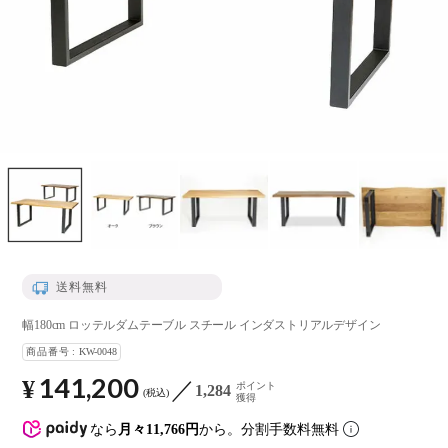
送料無料
幅180cm ロッテルダムテーブル スチール インダストリアルデザイン
商品番号
KW-0048
141,200
¥
ポイント
1,284
税込
獲得
なら
月々11,766円
から。分割手数料無料