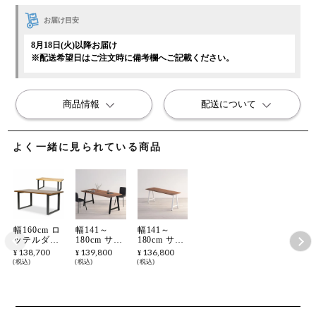
お届け目安
8月18日(火)以降お届け
※配送希望日はご注文時に備考欄へご記載ください。
商品情報
配送について
よく一緒に見られている商品
幅160cm ロ
幅141～
幅141～
ッテルダム
180cm サイ
180cm サイ
テーブル ス
ズオーダー
ズオーダー
138,700
139,800
136,800
¥
¥
¥
チール イン
テーブル
テーブル
税込
税込
税込
ダストリア
Sizeno(シゼ
Sizeno(シゼ
ルデザイン
ノ) ダイニ
ノ) ダイニ
ングテーブ
ングテーブ
ル ウォール
ル ウォール
ナット 無垢
ナット 無垢