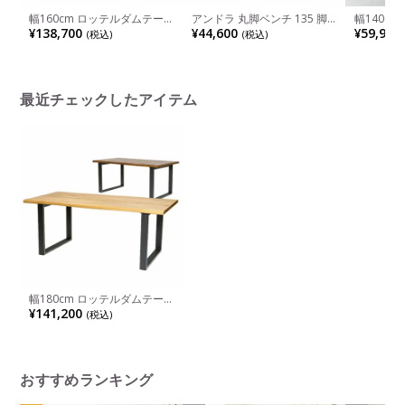
幅160cm ロッテルダムテー
アンドラ 丸脚ベンチ 135 脚
幅140c
ブル スチール インダストリ
部無垢材仕様
ーブル 4
¥138,700
¥44,600
¥59,900
(税込)
(税込)
アルデザイン
人用 天然
テーブル 
ル おしゃ
ング ナチ
最近チェックしたアイテム
幅180cm ロッテルダムテー
ブル スチール インダストリ
¥141,200
(税込)
アルデザイン
おすすめランキング