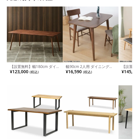
【設置無料】幅180cm ダイ
幅90cm 2人用 ダイニングテ
【設置無料
ニングテーブル ライズ 木製
ーブル カウル リビングテー
ニングテー
¥123,000
¥16,590
¥145,90
(税込)
(税込)
ウォールナット材 無垢材 ウ
ブル 木製 食卓テーブル おし
ーグル オ
レタン塗装 アジャスター付き
ゃれ ワークテーブル 長方形
天然木 肘
長方形 6人用 食卓テーブル お
突板 天然木 モダン ウォール
ェア 合皮
しゃれ 北欧モダン ナチュラ
ナット ブラウン
おしゃれ 北
ルモダン
テーブル×
チ×1)