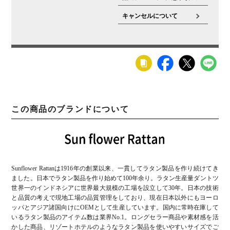
キャンセルについて
この商品のブランドについて
Sunflower Rattanは1916年の創業以来、一貫してラタン製品を作り続けてき
ました。日本でラタン製品を作り始めて100年余り。ラタン生産量ダントツ
世界一のインドネシアに世界最大規模の工場を設立して30年。日本の技術
と品質の考えで現地工場の品質管理をしており、現在日本以外にもヨーロ
ッパとアジア諸国向けにOEMとして生産しています。国内に常時在庫して
いるラタン製品のアイテム数は業界No.1。ロングセラー商品や素材感を活
かした商品、リゾートホテルのようなラタン製品を使いやすいサイズでご