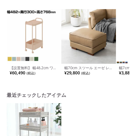
籐家具 ガラステーブル おし
ソファ お
ゃれ かわいい 姫系 シャビー
チェア 収
韓国 白 ホワイト
ラック グ
【設置無料】 幅48.2cm ワゴ
幅70cm スツール エーゼ レザ
幅7cm 
ン エニーワゴン Any Wagon
ー オットマン 本革 フットス
ア ガラス
¥60,490
¥29,800
¥3,880
(税込)
(税込)
(
2段 サイドワゴン デスク収納
ツール おしゃれ リビング 足
オブジェ 
荷物置き キャスター付き
置き フェザー コンパクト 天
入れ おし
AWG-AN2 コクヨ
然木脚 北欧 モダン ブラック
リビング 
ベージュ
ン ブルー
最近チェックしたアイテム