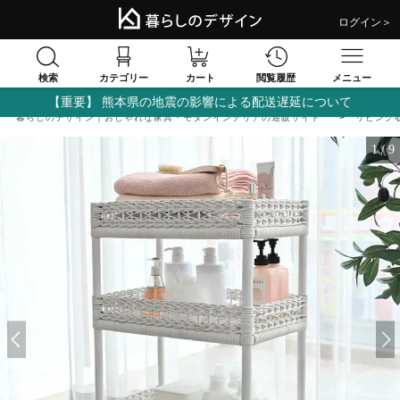
ログイン＞
検索
閲覧履歴
カテゴリー
カート
メニュー
【重要】 熊本県の地震の影響による配送遅延について
暮らしのデザイン｜おしゃれな家具・モダンインテリアの通販サイト
リビング
1
/
9