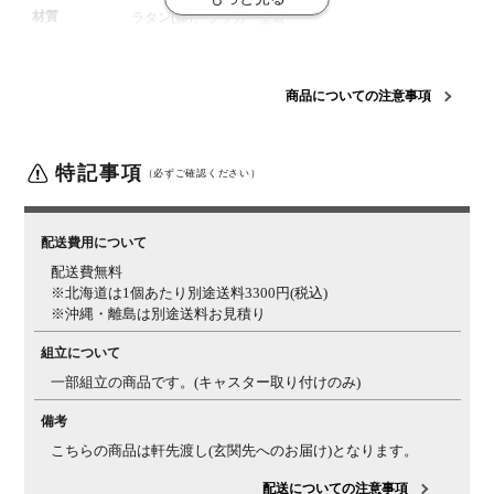
材質
ラタン(籐)、ラッカー塗装
梱包数
1箱
梱包サイズ
幅520×奥行320×高さ730mm
商品についての注意事項
梱包重量
4kg
ご注意
この商品は天然素材を使用しているため、大きさ、色味
特記事項
（必ずご確認ください）
など1品ごとに個体差があります。
お届けする家具は、
商品ページの写真と異なる場合がございますので、予め
ご了承ください。
配送費用について
配送費無料
※北海道は1個あたり別途送料3300円(税込)
※沖縄・離島は別途送料お見積り
組立について
一部組立の商品です。(キャスター取り付けのみ)
備考
こちらの商品は軒先渡し(玄関先へのお届け)となります。
配送についての注意事項