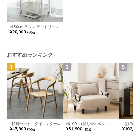
幅50cm ラタン ランドリーワ
ゴン 3段 洗濯ワゴン スリム
¥20,000
(税込)
洗面所 ワゴン 収納 キャスタ
ー付き 籐家具 コスメワゴン
リビングワゴン おしゃれ か
わいい 白 ホワイト
おすすめランキング
1
3
5
【2脚セット】ダイニングチ
幅100cm 折り畳み式ソファ
【設置無料
ェア 木製 LUGA 肘付き チェ
ベッド コンパクト リクライ
チンカウ
¥45,900
¥31,900
¥102,00
(税込)
(税込)
ア 天然木 リビング椅子 板座
ニング カウチスタイル 省ス
板 引き出
食卓椅子 おしゃれ ウッドチ
ペース ファブリック
箱スペース
ェア アッシュ 和モダン ナチ
ンジ台 キ