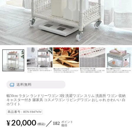
送料無料
幅50cm ラタン ランドリーワゴン 3段 洗濯ワゴン スリム 洗面所 ワゴン 収納
キャスター付き 籐家具 コスメワゴン リビングワゴン おしゃれ かわいい 白
ホワイト
商品番号
RTN-Y847WW
20,000
¥
ポイント
182
税込
獲得