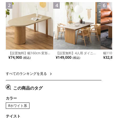
ュラル ブラウン 完成品
れ ウッデ
2
4
6
ル グレー
【設置無料】幅160cm 変形
【設置無料】4人用 ダイニン
幅110cm
半円 ダイニングテーブル モ
グテーブルセット 5点 LUGA
木目調 リ
¥74,900
¥149,000
¥32,800
(税込)
(税込)
ルタル風 LENAS コンクリー
セラミックテーブル おしゃれ
付き 長方
ト調 木脚 北欧モダン テーブ
ダイニングチェア 和モダン
ブル おし
ル 4人 食卓テーブル おしゃれ
ナチュラル ブラウン(幅
ブル 格子
ナチュラルモダン 韓国インテ
165cm 食卓テーブル×1 食卓
レー ナチ
リア風 グレージュ
椅子×4)
すべてのランキングを見る
この商品のタグ
カラー
#ホワイト系
テイスト