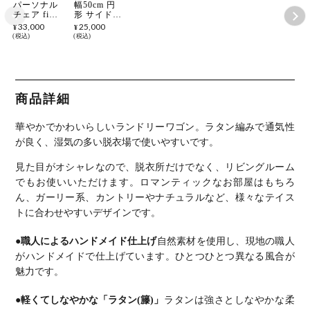
パーソナル
幅50cm 円
チェア fiore
形 サイドテ
合皮 ラタン
ーブル ラタ
33,000
25,000
¥
¥
椅子 1人掛
ン ガラス
税込
税込
け リビング
丸テーブル
チェア 籐家
コンパクト
具 ラタンチ
ラウンドテ
ェア リビン
ーブル 籐家
グ椅子 おし
具 ガラステ
ゃれ かわい
ーブル おし
商品詳細
い 姫系 フ
ゃれ かわい
レンチ 韓国
い 姫系 シ
白 ホワイト
ャビー 韓国
華やかでかわいらしいランドリーワゴン。
ラタン編みで通気性
完成品
白 ホワイト
が良く、湿気の多い脱衣場で使いやすいです。
見た目がオシャレなので、脱衣所だけでなく、リビングルーム
でもお使いいただけます。
ロマンティックなお部屋はもちろ
ん、ガーリー系、カントリーやナチュラルなど、様々なテイス
トに合わせやすいデザインです。
●職人によるハンドメイド仕上げ
自然素材を使用し、現地の職人
がハンドメイドで仕上げています。
ひとつひとつ異なる風合が
魅力です。
●軽くてしなやかな「ラタン(籐)」
ラタンは強さとしなやかな柔