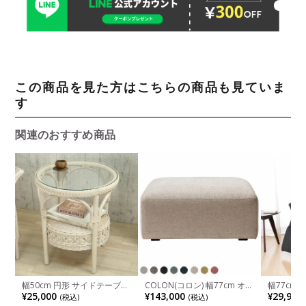
この商品を見た方はこちらの商品も見ていま
す
関連のおすすめ商品
幅50cm 円形 サイドテーブル
COLON(コロン) 幅77cm オッ
幅77cm 
ラタン ガラス 丸テーブル コ
トマン 日本製 店舗 高品質 国
イニング
¥25,000
¥143,000
¥29,970
(税込)
(税込)
ンパクト ラウンドテーブル
産ソファ 高機能
エルゴノ