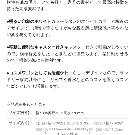
軟性を兼ね備え、とても軽く、家具の素材として最高の特徴を
持った高級素材です。
●明るい印象のホワイトカラー
ラタンのホワイトカラーと編みの
デザインで、煩雑で暗くなりがちな脱衣所に清潔感と華やかな
印象を与えてくれます。
●移動に便利なキャスター付き
キャスター付きで移動がしやすい
ので、模様替えをしたいときなどに役立ちます。
楽に動かせる
ので、掃除の際にも便利です。
●コスメワゴンとしても活躍
かわいらしいデザインなので、ラン
ドリー収納以外にも、リップや香水などのコスメを置くコスメ
ワゴンとしても活躍します。
商品詳細をもっと見る
サイズ(外寸)
幅500×奥行300×高さ770mm
サイズ(内寸)
1段目 / 幅470×奥行280×高さ70mm
2段目 / 幅470×奥行
280×高さ230mm
3段目 / 幅470×奥行280×高さ310mm