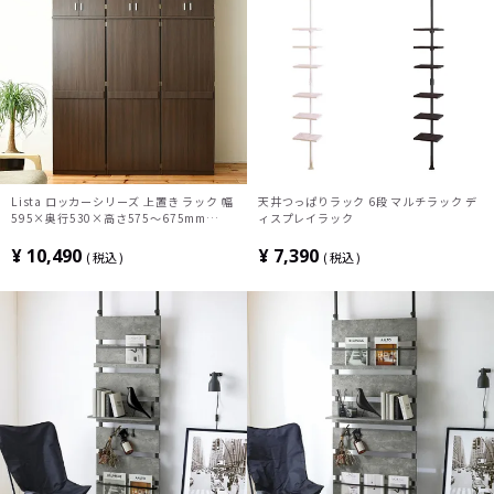
Lista ロッカーシリーズ 上置き ラック 幅
天井つっぱりラック 6段 マルチラック デ
595×奥行530×高さ575～675mm
ィスプレイラック
FRM-0120
¥
10,490
¥
7,390
税込
税込