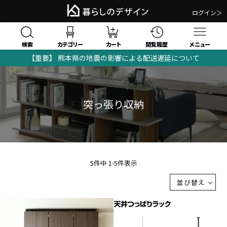
ログイン＞
検索
閲覧履歴
カテゴリー
カート
メニュー
【重要】 熊本県の地震の影響による配送遅延について
突っ張り収納
5
件中
1
-
5
件表示
並び替え