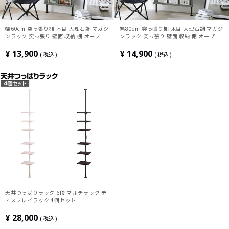
幅60cm 突っ張り棚 木目 大理石調 マガジ
幅80cm 突っ張り棚 木目 大理石調 マガジ
ンラック 突っ張り 壁面 収納 棚 オープン
ンラック 突っ張り 壁面 収納 棚 オープン
シェルフ モダン ラック スリム 飾り棚 ウ
シェルフ モダン ラック スリム 飾り棚 ウ
ォールシェルフ 間仕切り おしゃれ リビン
ォールシェルフ 間仕切り おしゃれ リビン
¥
13,900
¥
14,900
税込
税込
グ収納
グ収納
天井つっぱりラック 6段 マルチラック デ
ィスプレイラック 4個セット
¥
28,000
税込