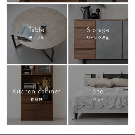
Table
Storage
テーブル
リビング収納
Kitchen cabinet
Bed
食器棚
ベッド