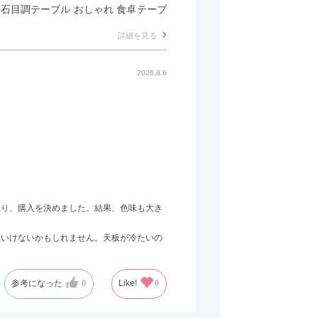
形 石目調テーブル おしゃれ 食卓テーブ
詳細を見る
2026.8.6
至り、購入を決めました。結果、色味も大き
はいけないかもしれません。天板が冷たいの
参考になった
0
Like!
0