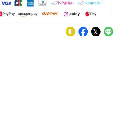
ック4
ター
00×奥
税込
高さ
KT-
-557