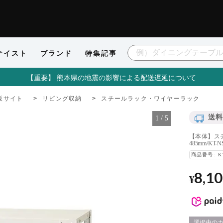
テイスト
ブランド
特集記事
【重要】 熊本県の地震の影響による配送遅延について
販サイト
リビング収納
スチールラック・ワイヤーラック
送料
1
/
5
【本体】スチ
485mm/KT-N
商品番号
K
8,1
¥