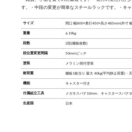
す。
・中段の変更が簡単なスチールラックです。
・キャ
サイズ
間口 幅800×奥行450×高さ485mm
(外寸 
重量
6.19kg
段数
2段(棚板枚数)
段位置変更間隔
50mmピッチ
塗装
メラミン焼付塗装
耐荷重
棚板1枚当り 最大 40kg(平均静止荷重)
機能
キャスター付き
付属組立工具
メガネスパナ10mm、キャスタースパナ1
生産国
日本