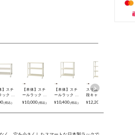
体】スチ
【本体】スチ
【本体】スチ
スリムラック4
スリムラ
ラック ス
ールラック ス
ールラック ス
段キャスター
段キャス
ラック 3段
リムラック 3段
リムラック 3段
付き/幅800×奥
付き/幅8
00
10,000
10,400
12,200
12,900
¥
¥
¥
¥
税込
税込
税込
税込
スター付
キャスター付
キャスター付
行450×高さ
行450×
幅800×奥行
き /幅800×奥行
き /幅800×奥行
1235mm/KT-
1535mm/
×高さ
450×高さ
450×高さ
NSTRKN-457
NSTRKN
m/KT-
785mm/KT-
935mm/KT-
RKN-157
NSTRKN-257
NSTRKN-357
なく、穴を小さくしたスマートな日本製ラックで