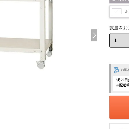
ホ
お届
8月20
※配送