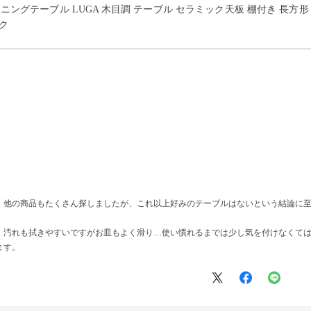
イニングテーブル LUGA 木目調 テーブル セラミック天板 棚付き 長方
ク
、他の商品もたくさん探しましたが、これ以上好みのテーブルはないという結論に
、汚れも拭きやすいですがお皿もよく滑り…使い慣れるまでは少し気を付けなくて
ます。