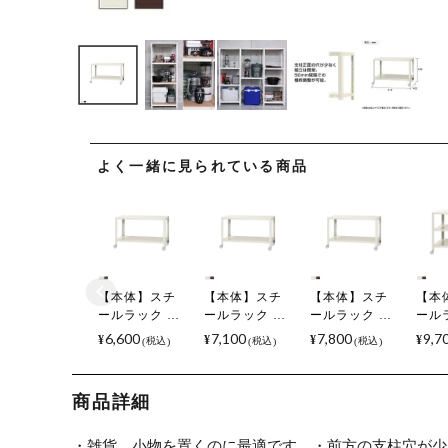
よく一緒に見られている商品
【本体】スチ
【本体】スチ
【本体】スチ
【本
ールラック ス
ールラック ス
ールラック ス
ール
リムラック 2段
リムラック 2段
リムラック 2段
リム
6,600
7,100
7,800
9,7
¥
¥
¥
¥
税込
税込
税込
キャスター付
キャスター付
キャスター付
キャ
き /幅800×奥行
き /幅800×奥行
き /幅800×奥行
き /
200×高さ
300×高さ
400×高さ
450
商品詳細
485mm/KT-
485mm/KT-
485mm/KT-
635m
NSTRKN-053
NSTRKN-054
NSTRKN-056
NST
・雑貨、小物を置くのに最適です。
・前方の支柱穴が少