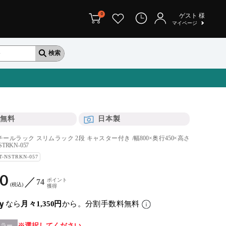
0
ゲスト
様
マイページ
無料
日本製
ールラック スリムラック 2段 キャスター付き /幅800×奥行450×高さ
STRKN-057
T-NSTRKN-057
00
ポイント
74
税込
獲得
なら
月々1,350円
から。分割手数料無料
カラー
選択してください