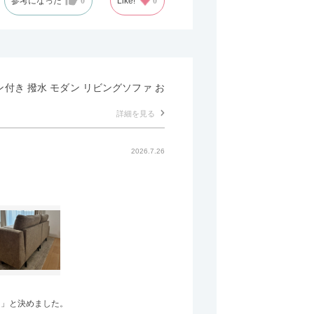
参考になった
0
Like!
0
マン付き 撥水 モダン リビングソファ お
詳細を見る
2026.7.26
う」と決めました。