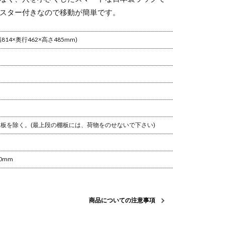
スター付きなので移動が簡単です。
幅814×奥行462×高さ485mm)
・天板を除く。
(最上段の棚板には、荷物をのせないで下さい)
0mm
商品についての注意事項