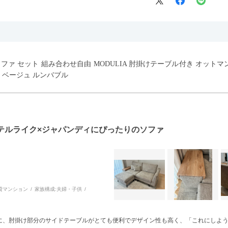
ウチソファ セット 組み合わせ自由 MODULIA 肘掛けテーブル付き オット
 ベージュ ルンバブル
テルライク×ジャパンディにぴったりのソファ
貸マンション
家族構成:
夫婦・子供
に、肘掛け部分のサイドテーブルがとても便利でデザイン性も高く、「これにしよ