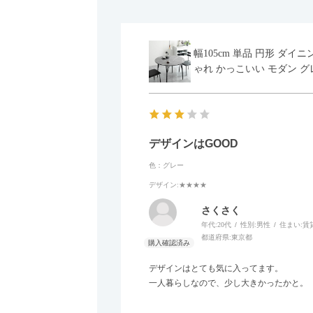
幅105cm 単品 円形 ダ
ゃれ かっこいい モダン グ
デザインはGOOD
色：グレー
デザイン
:★★★★
さくさく
年代:
20代
性別:
男性
住まい:
賃
都道府県:
東京都
デザインはとても気に入ってます。
一人暮らしなので、少し大きかったかと。