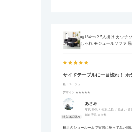
幅184cm 2.5人掛け カ
しゃれ モジュールソファ 黒
サイドテーブルに一目惚れ！ ホ
色：ベージュ
デザイン
:★★★★★
あさみ
年代:
30代
性別:
女性
住まい:
賃
都道府県:
東京都
横浜のショールームで実際に座ってみた際