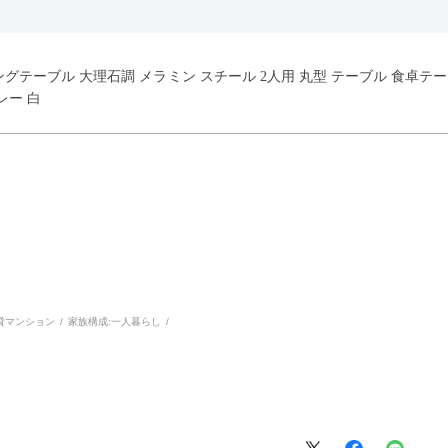
イニングテーブル 大理石調 メラミン スチール 2人用 丸型 テーブル 食卓
レー 白
貸マンション
家族構成:
一人暮らし