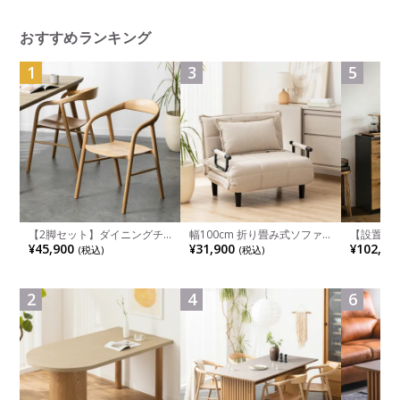
おすすめランキング
1
3
5
【2脚セット】ダイニングチ
幅100cm 折り畳み式ソファ
【設置無料
ェア 木製 LUGA 肘付き チェ
ベッド コンパクト リクライ
チンカウ
¥45,900
¥31,900
¥102,00
(税込)
(税込)
ア 天然木 リビング椅子 板座
ニング カウチスタイル 省ス
板 引き出
食卓椅子 おしゃれ ウッドチ
ペース ファブリック
箱スペース
ェア アッシュ 和モダン ナチ
ンジ台 キ
ュラル ブラウン 完成品
れ ウッデ
2
4
6
ル グレー