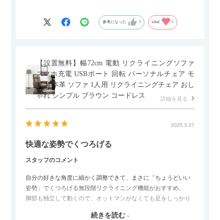
もポイントです！
参考になった
0
Like!
0
【設置無料】幅72cm 電動 リクライニングソファ
スマホ充電 USBポート 回転 パーソナルチェア モ
ダン 本革 ソファ 1人用 リクライニングチェア おし
ゃれ シンプル ブラウン コードレス
詳細を見る
2025.3.27
快適な姿勢でくつろげる
スタッフのコメント
自分の好きな角度に細かく調整できて、まさに「ちょうどいい
姿勢」でくつろげる無段階リクライニング機能がおすすめ。
脚部も独立して動くので、オットマンがなくても足をしっかり
伸ばせたり、スイッチ部分にはUSBポートもついているので、
続きを読む
スマホやタブレットを充電しながらリラックスできるのが嬉し