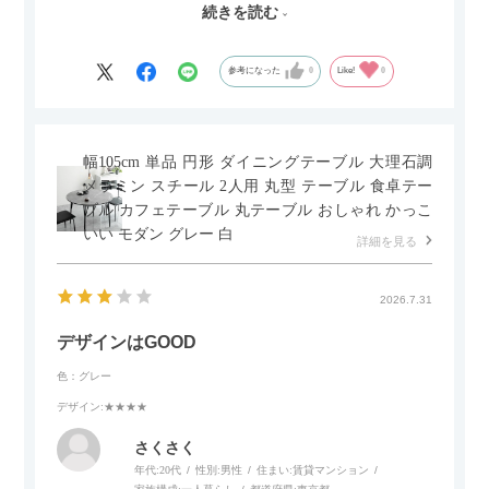
続きを読む
セラミック天板が思った以上に滑りが良く、汚れも拭きやすい
ですがお皿もよく滑り…使い慣れるまでは少し気を付けなくて
はいけないかもしれません。天板が冷たいので冬にどうなるの
参考になった
0
Like!
0
かなというのも気になります。
幅105cm 単品 円形 ダイニングテーブル 大理石調
メラミン スチール 2人用 丸型 テーブル 食卓テー
ブル カフェテーブル 丸テーブル おしゃれ かっこ
いい モダン グレー 白
詳細を見る
2026.7.31
デザインはGOOD
色：グレー
デザイン
:★★★★
さくさく
年代:
20代
性別:
男性
住まい:
賃貸マンション