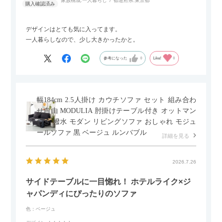
家族構成:
一人暮らし
都道府県:
東京都
デザインはとても気に入ってます。
一人暮らしなので、少し大きかったかと。
参考になった
0
Like!
0
幅184cm 2.5人掛け カウチソファ セット 組み合わ
せ自由 MODULIA 肘掛けテーブル付き オットマン
付き 撥水 モダン リビングソファ おしゃれ モジュ
ールソファ 黒 ベージュ ルンバブル
詳細を見る
2026.7.26
サイドテーブルに一目惚れ！ ホテルライク×ジ
ャパンディにぴったりのソファ
色：ベージュ