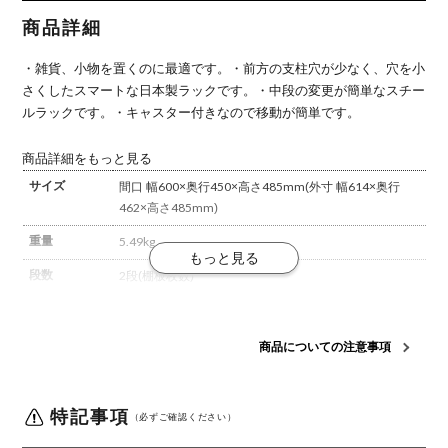
485mm/KT-
485mm/KT-
635mm/KT-
785mm/KT-
935mm/KT-
NSTRKN-
NSTRKN-
NSTRKN-
NSTRKN-
NSTRKN-
商品詳細
034
036
137
237
337
・雑貨、小物を置くのに最適です。
・前方の支柱穴が少なく、穴を小
さくしたスマートな日本製ラックです。
・中段の変更が簡単なスチー
ルラックです。
・キャスター付きなので移動が簡単です。
商品詳細をもっと見る
サイズ
間口 幅600×奥行450×高さ485mm
(外寸 幅614×奥行
462×高さ485mm)
重量
5.49kg
段数
2段(棚板枚数)
段位置変更間
50mmピッチ
隔
商品についての注意事項
塗装
メラミン焼付塗装
耐荷重
棚板1枚当り 最大 40kg(平均静止荷重)・天板を除く。
特記事項
(最上段の棚板には、荷物をのせないで下さい)
（必ずご確認ください）
機能
キャスター付き