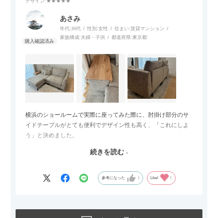
デザイン
:★★★★★
あさみ
年代:
30代
性別:
女性
住まい:
賃貸マンション
家族構成:
夫婦・子供
都道府県:
東京都
横浜のショールームで実際に座ってみた際に、肘掛け部分のサ
イドテーブルがとても便利でデザイン性も高く、「これにしよ
う」と決めました。
続きを読む
サイズは2.5人掛けですが、幅184cmとコンパクトなので圧迫感
がなく、わが家にはちょうど良いサイズ感でした。200cmのラ
グとのバランスもぴったりで、リビング全体がすっきり見えま
参考になった
1
Like!
1
す。
黒いスチール脚のおかげで抜け感があり、見た目が重たくなら
ないのもお気に入りのポイントです。さらに、わが家はソファ