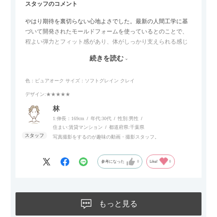
スタッフのコメント
やはり期待を裏切らない心地よさでした。最新の人間工学に基
づいて開発されたモールドフォームを使っているとのことで、
程よい弾力とフィット感があり、体がしっかり支えられる感じ
がします。長時間座っていても疲れにくいので、リビングでの
続きを読む
リラックスタイムによさそうでした。回転タイプなので、個人
的には狭いスペースでも立ち上がりがしやすい点が良かったで
色：ピュアオーク
サイズ：ソフトグレイン クレイ
す。
デザイン
:★★★★★
林
1:伸長：169cm
年代:
30代
性別:
男性
住まい:
賃貸マンション
都道府県:
千葉県
写真撮影をするのが趣味の動画・撮影スタッフ。
参考になった
0
Like!
0
もっと見る