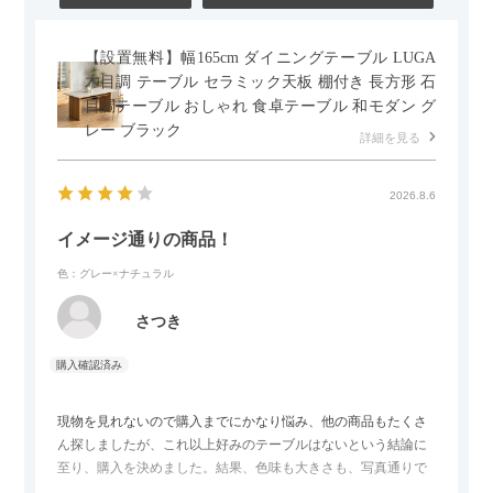
【設置無料】幅165cm ダイニングテーブル LUGA
木目調 テーブル セラミック天板 棚付き 長方形 石
目調テーブル おしゃれ 食卓テーブル 和モダン グ
レー ブラック
詳細を見る
2026.8.6
イメージ通りの商品！
色：グレー×ナチュラル
さつき
現物を見れないので購入までにかなり悩み、他の商品もたくさ
ん探しましたが、これ以上好みのテーブルはないという結論に
至り、購入を決めました。結果、色味も大きさも、写真通りで
した。とても満足です！