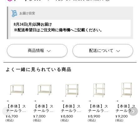
お届け目安
8月24日(月)以降お届け
※配送希望日はご注文時に備考欄へご記載ください。
商品情報
配送について
よく一緒に見られている商品
【本体】ス
【本体】ス
【本体】ス
【本体】ス
【本体】ス
チールラッ
チールラッ
チールラッ
チールラッ
チールラッ
ク スリムラ
ク スリムラ
ク スリムラ
ク スリムラ
ク スリムラ
6,700
7,000
8,800
8,900
9,200
¥
¥
¥
¥
¥
ック 2段 キ
ック 2段 キ
ック 3段 キ
ック 3段 キ
ック 3段 キ
税込
税込
税込
税込
税込
ャスター付
ャスター付
ャスター付
ャスター付
ャスター付
き /幅600×
き /幅600×
き /幅600×
き /幅600×
き /幅600×
奥行300×高
奥行400×高
奥行450×高
奥行450×高
奥行450×高
さ
さ
さ
さ
さ