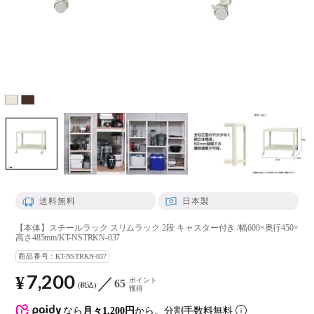
送料無料
日本製
【本体】スチールラック スリムラック 2段 キャスター付き /幅600×奥行450×
高さ485mm/KT-NSTRKN-037
商品番号
KT-NSTRKN-037
7,200
¥
ポイント
65
税込
獲得
なら
月々1,200円
から。分割手数料無料