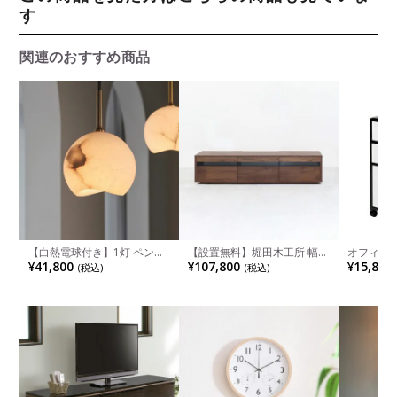
す
関連のおすすめ商品
【白熱電球付き】1灯 ペンダ
【設置無料】堀田木工所 幅
オフィス
ントライト カルヴィア ライ
180.2cm テレビボード 木製
ファイル収
¥41,800
¥107,800
¥15,800
(税込)
(税込)
ト 吊り下げ 照明 インテリア
アルダー材 自然塗装 日本製
段 スムー
間接照明 月モチーフ モダン
ロック機能 引き出し 収納 TV
ー付き 
天井照明 おしゃれ シンプル
ボード テレビ台 ローボード
幅425×奥
リビング ダイニング
リビング おしゃれ ナチュラ
HG-321
ル モダン 北欧