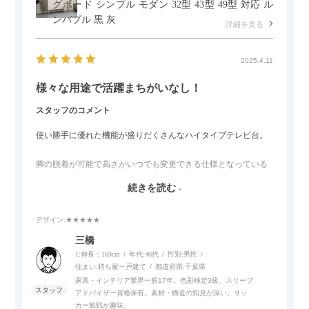
グボード シンプル モダン 32型 43型 49型 対応 ル
ンバブル 黒 灰
詳細を見る
2025.4.11
様々な用途で活躍まちがいなし！
スタッフのコメント
使い勝手に優れた機能が盛りだくさんなハイタイプテレビ台。
脚の脱着が可能で高さがいつでも変更できる仕様となっている
ので、リビングダイニングからベッドルームまで多目的な場面
続きを読む
でご使用いただけます。
デザイン
:★★★★★
また、補助テーブルとして使用可能なスライドテーブルや収納
内部にもプリンターなどが置けるスライド棚板がついているの
三橋
でテレビ台以外にもオフィスなどでの収納家具やリビングでの
1:伸長：169cm
年代:
40代
性別:
男性
サイドボードとして多目的な用途に対応しています。
住まい:
持ち家一戸建て
都道府県:
千葉県
家具・インテリア業界一筋17年。色彩検定3級、スリープ
アドバイザー資格保有。素材・構造の知見が深い。サッ
また、扉は横方向へのスライド式となっているので開閉時のス
カー観戦が趣味。
ペースを最小限に抑えられ、省スペースでご利用いただけるの