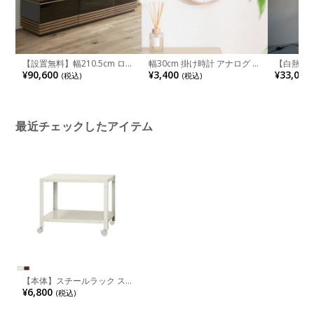
【設置無料】幅210.5cm ロー
幅30cm 掛け時計 アナログ 静
【白熱電
ボード テレビボード テレビ
音 壁時計 インテリア ウォー
プ メラン
¥90,600
¥3,400
¥33,000
(税込)
(税込)
台 UV塗装天板 北欧風 和モダ
ルクロック おしゃれ リビン
床置き 照
ン
グ 時計 スイープムーブメン
ス 間接照
ト 温湿度計付き モダン 完成
おしゃれ 
品
ビング 寝
最近チェックしたアイテム
【本体】スチールラック スリ
ムラック 2段 キャスター付き
¥6,800
(税込)
/幅600×奥行450×高さ
485mm/KT-NSTRKN-037