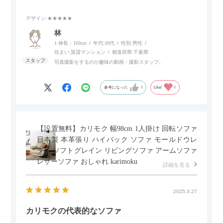
いポイント。
デザイン
:★★★★★
個人的にはコードレス＆充電式なので、コンセントの場所を気
林
にせず、好きな場所に置けるのが画期的に感じました。
1:伸長：169cm
年代:
30代
性別:
男性
住まい:
賃貸マンション
都道府県:
千葉県
写真撮影をするのが趣味の動画・撮影スタッフ。
参考になった
0
Like!
0
【設置無料】カリモク 幅98cm 1人掛け 回転ソファ
日本製 本革張り ハイバック ソファ モールドウレ
タン ソフトグレイン リビングソファ アームソファ
レザーソファ おしゃれ karimoku
詳細を見る
2025.3.27
カリモクの代表的なソファ