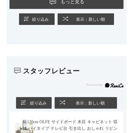
もっと見る
の後ろ側を通ることも多い間取りなので、背面まできれいに仕
上げられているデザインも気に入っています。どの角度から見
ても美しく、空間の印象を損ないません。
絞り込み
表示：新しい順
カラーはベージュとグレージュの中間のような絶妙な色味で、
わが家のホテルライク×ジャパンディのインテリアにも自然にな
じみました。
子どもがいるので、撥水加工で汚れに強い生地なのもとても助
かっています。気兼ねなく使える安心感があります。
スタッフレビュー
また、カウチのように足を伸ばしてくつろげるスタイルが理想
だったので、それが叶って大満足です。オットマンは自由に動
かせるため、普段はカウチとして使い、来客時には離してスツ
ールとして使えるなど、使い勝手の良さも魅力だと感じていま
す。
絞り込み
表示：新しい順
幅120cm OLFE サイドボード 木目 キャビネット 収
納 ハイタイプ テレビ台 引き出し おしゃれ リビン