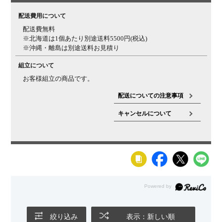
配送費用について
付属組立工具
メガネスパナ10mm、キャスタースパナ10mm
配送費無料
生産国
日本
※北海道は1個あたり別途送料5500円(税込)
※沖縄・離島は別途送料お見積り
組立について
お客様組立の商品です。
配送についての注意事項
キャンセルについて
絞り込み
表示：新しい順