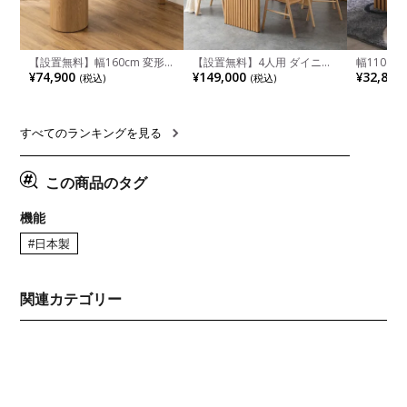
【設置無料】幅160cm 変形
【設置無料】4人用 ダイニン
幅110cm
半円 ダイニングテーブル モ
グテーブルセット 5点 LUGA
木目調 リ
¥74,900
¥149,000
¥32,800
(税込)
(税込)
ルタル風 LENAS コンクリー
セラミックテーブル おしゃれ
付き 長方
ト調 木脚 北欧モダン テーブ
ダイニングチェア 和モダン
ブル おし
ル 4人 食卓テーブル おしゃれ
ナチュラル ブラウン(幅
ブル 格子
ナチュラルモダン 韓国インテ
165cm 食卓テーブル×1 食卓
レー ナチ
リア風 グレージュ
椅子×4)
すべてのランキングを見る
この商品のタグ
機能
#日本製
関連カテゴリー