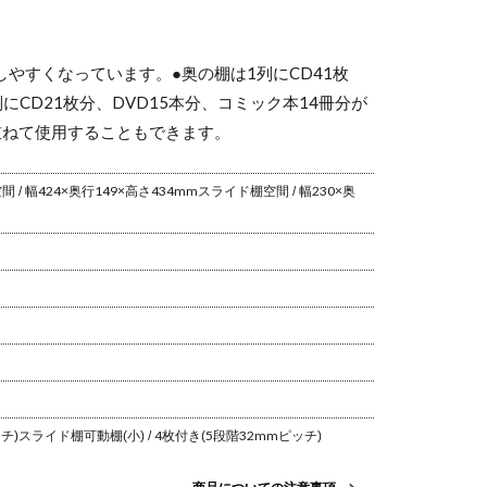
ルフ 本棚
シェルフ 本棚
オープンシェ
オープンシェ
プンシェ
オープンシェ
ルフ 飾り棚 収
ルフ 飾り棚 収
 飾り棚 収
ルフ 飾り棚 収
納家具 本棚 書
納家具 本棚 書
具 本棚 書
納家具 本棚 書
斎 シンプル
斎 シンプル
しやすくなっています。
●奥の棚は1列にCD41枚
シンプル
斎 シンプル
にCD21枚分、DVD15本分、コミック本14冊分が
重ねて使用することもできます。
間 / 幅424×奥行149×高さ434mm
スライド棚空間 / 幅230×奥
チ)
スライド棚可動棚(小) / 4枚付き(5段階32mmピッチ)