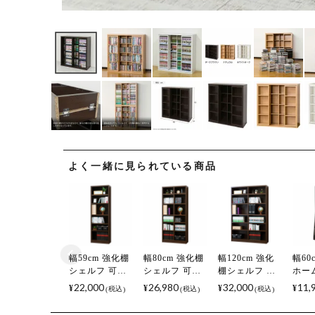
よく一緒に見られている商品
幅59cm 強化棚
幅80cm 強化棚
幅120cm 強化
幅60
シェルフ 可動
シェルフ 可動
棚シェルフ 可
ホー
棚5枚付 ハイタ
棚8枚付 ハイタ
動棚8枚付 ハイ
フ 
22,000
26,980
32,000
11,
¥
¥
¥
¥
税込
税込
税込
イプ 大容量 シ
イプ 大容量 シ
タイプ 大容量
＆深
ェルフ 本棚 オ
ェルフ 本棚 オ
シェルフ 本棚
連結