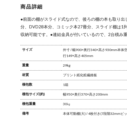
ープンシェル
ープンシェル
オープンシェ
シェ
商品詳細
フ 飾り棚 収納
フ 飾り棚 収納
ルフ 飾り棚 収
オー
家具 本棚 書斎
家具 本棚 書斎
納家具 本棚 書
ルフ
シンプル
シンプル
斎 シンプル
納家
●前面の棚がスライド式なので、後ろの棚の本も取り出
斎 
分、DVD28本分、コミック本27冊分、スライド棚は1列
収納可能です。
●連結金具が付いているので、2台積み
サイズ
外寸 / 幅900×奥行340×高さ930mm
本体空
行149×高さ405mm
重量
29kg
材質
プリント紙化粧繊維板
梱包数
1箱
梱包サイズ(約)
幅950×奥行370×高さ200mm
梱包重量
30㎏
備考
本体可動棚(大) / 4枚付き(7段階32mmピッ