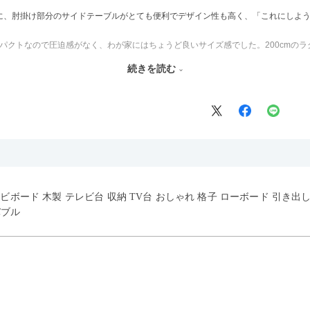
に、肘掛け部分のサイドテーブルがとても便利でデザイン性も高く、「これにしよ
とコンパクトなので圧迫感がなく、わが家にはちょうど良いサイズ感でした。200cm
続きを読む
見た目が重たくならないのもお気に入りのポイントです。さらに、わが家はソファ
も気に入っています。どの角度から見ても美しく、空間の印象を損ないません。
うな絶妙な色味で、わが家のホテルライク×ジャパンディのインテリアにも自然にな
生地なのもとても助かっています。気兼ねなく使える安心感があります。
げるスタイルが理想だったので、それが叶って大満足です。オットマンは自由に動
レビボード 木製 テレビ台 収納 TV台 おしゃれ 格子 ローボード 引き出
使い勝手の良さも魅力だと感じています。
バブル