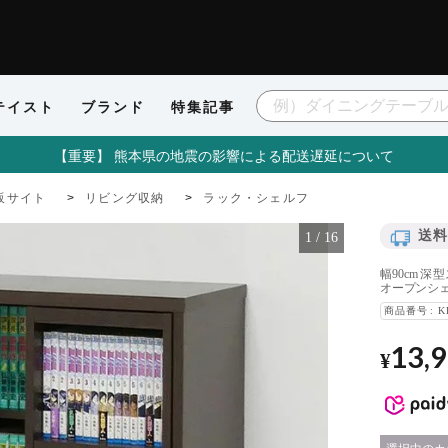
テイスト
ブランド
特集記事
【重要】 熊本県の地震の影響による配送遅延について
販サイト
リビング収納
ラック・シェルフ
送料
1
/
16
幅90cm 
オープンシェ
商品番号
K
13,
¥