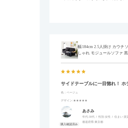
幅184cm 2.5人掛け カ
しゃれ モジュールソファ 黒
サイドテーブルに一目惚れ！ ホ
色：ベージュ
デザイン
:★★★★★
あさみ
年代:
30代
性別:
女性
住まい:
賃
都道府県:
東京都