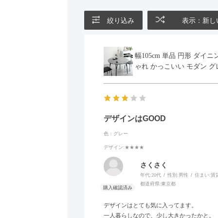
絞り込み
表示：新し
幅105cm 単品 円形 ダ
ゃれ かっこいい モダン グ
デザインはGOOD
色：グレー
デザイン
:★★★★
さくさく
年代:
20代
性別:
男性
住まい:
賃
都道府県:
東京都
デザインはとても気に入ってます。
一人暮らしなので、少し大きかったかと。