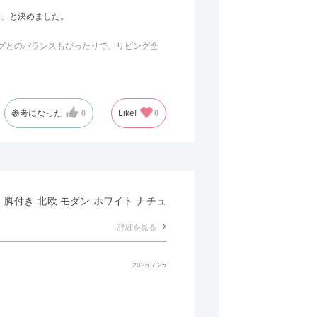
う」と決めました。
のラグとのバランスもぴったりで、リビング全
の後ろ側を通ることも多い間取りなので、背
参考になった
0
Like!
0
じみました。
かせるため、普段はカウチとして使い、来客
し 脚付き 北欧 モダン ホワイト ナチュ
詳細を見る
2026.7.25