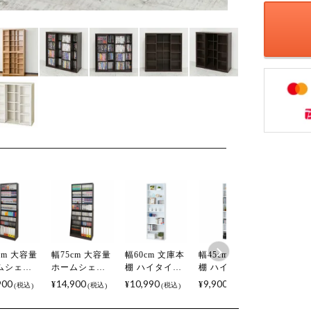
cm 大容量
幅75cm 大容量
幅60cm 文庫本
幅45cm 文庫本
ムシェル
ホームシェル
棚 ハイタイプ
棚 ハイタイプ
大容量 薄型
フ 大容量 薄型
大容量 シェル
大容量 シェル
900
14,900
10,990
9,900
¥
¥
¥
税込
税込
税込
税込
型 可動棚
＆深型 可動棚
フ 本棚 可動棚
フ 本棚 可動棚
 独立可能
連結 独立可能
6枚 薄型設計
6枚 薄型設計