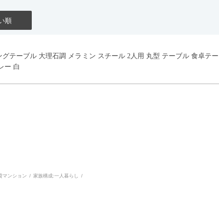
い順
イニングテーブル 大理石調 メラミン スチール 2人用 丸型 テーブル 食卓
レー 白
貸マンション
家族構成:
一人暮らし