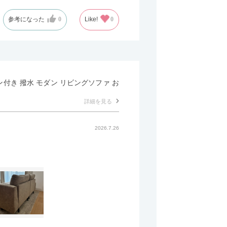
参考になった
0
Like!
0
マン付き 撥水 モダン リビングソファ お
詳細を見る
2026.7.26