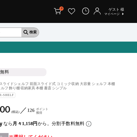
0
ゲスト
様
マイページ
無料
深型スライドシェルフ 前面スライド式 コミック収納 大容量 シェルフ 本棚
ルフ 飾り棚 収納家具 本棚 書斎 シンプル
R-SHELF
900
ポイント
126
税込
獲得
なら
月々1,158円
から。分割手数料無料