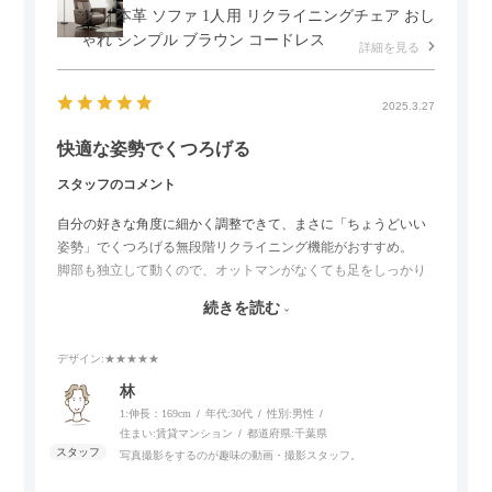
ダン 本革 ソファ 1人用 リクライニングチェア おし
ゃれ シンプル ブラウン コードレス
詳細を見る
2025.3.27
快適な姿勢でくつろげる
スタッフのコメント
自分の好きな角度に細かく調整できて、まさに「ちょうどいい
姿勢」でくつろげる無段階リクライニング機能がおすすめ。
脚部も独立して動くので、オットマンがなくても足をしっかり
伸ばせたり、スイッチ部分にはUSBポートもついているので、
続きを読む
スマホやタブレットを充電しながらリラックスできるのが嬉し
いポイント。
デザイン
:★★★★★
個人的にはコードレス＆充電式なので、コンセントの場所を気
林
にせず、好きな場所に置けるのが画期的に感じました。
1:伸長：169cm
年代:
30代
性別:
男性
住まい:
賃貸マンション
都道府県:
千葉県
写真撮影をするのが趣味の動画・撮影スタッフ。