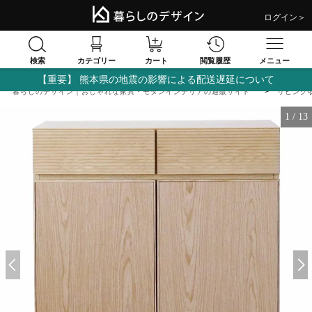
ログイン＞
検索
閲覧履歴
カテゴリー
カート
メニュー
【重要】 熊本県の地震の影響による配送遅延について
暮らしのデザイン｜おしゃれな家具・モダンインテリアの通販サイト
リビング
1
/
13