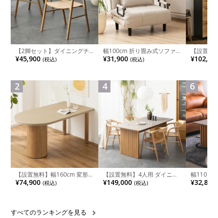
【2脚セット】ダイニングチ
幅100cm 折り畳み式ソファ
【設置無料
ェア 木製 LUGA 肘付き チェ
ベッド コンパクト リクライ
チンカウ
¥45,900
¥31,900
¥102,00
(税込)
(税込)
ア 天然木 リビング椅子 板座
ニング カウチスタイル 省ス
板 引き出
食卓椅子 おしゃれ ウッドチ
ペース ファブリック
箱スペース
ェア アッシュ 和モダン ナチ
ンジ台 キ
ュラル ブラウン 完成品
れ ウッデ
2
4
6
ル グレー
【設置無料】幅160cm 変形
【設置無料】4人用 ダイニン
幅110cm
半円 ダイニングテーブル モ
グテーブルセット 5点 LUGA
木目調 リ
¥74,900
¥149,000
¥32,800
(税込)
(税込)
ルタル風 LENAS コンクリー
セラミックテーブル おしゃれ
付き 長方
ト調 木脚 北欧モダン テーブ
ダイニングチェア 和モダン
ブル おし
ル 4人 食卓テーブル おしゃれ
ナチュラル ブラウン(幅
ブル 格子
ナチュラルモダン 韓国インテ
165cm 食卓テーブル×1 食卓
レー ナチ
リア風 グレージュ
椅子×4)
すべてのランキングを見る