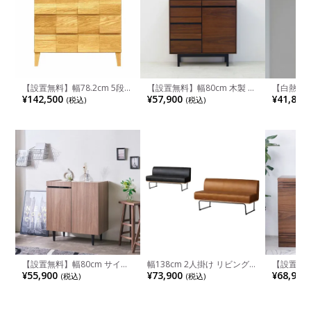
【設置無料】幅78.2cm 5段チ
【設置無料】幅80cm 木製 サ
【白熱電球
ェスト オーク 無垢材 桐材 洋
イドボード 天然木 可動棚 扉
ントライト
¥142,500
¥57,900
¥41,800
(税込)
(税込)
服収納 おしゃれ 衣類収納 整
付き 引出し付き 配線穴付き
ト 吊り下
理タンス 収納 シンプル 国産
キャビネット リビングボード
間接照明 
日本製 ルンバブル
おしゃれ モダン グレー ウォ
天井照明 
ールナット
リビング 
【設置無料】幅80cm サイド
幅138cm 2人掛け リビングソ
【設置無料
ボード テレビ台 ハイタイプ
ファ COMFORM CRUSH
キャビネッ
¥55,900
¥73,900
¥68,900
(税込)
(税込)
大理石調 石目調 メラミン天
DANTON2 レザー調 ソファ
ボード 引
板 収納 キャビネット シンプ
肘なし ダイニングソファ お
プ テレビ
ル モダン リビングボード お
しゃれ リビングソファ ルン
グボード 
しゃれ 黒 白 ルンバブル
バブル モダン 茶 黒 完成品
モコン対応