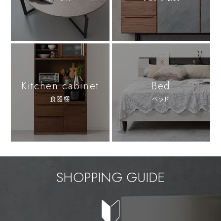
Kitchen cabinet
Bed
食器棚
ベッド
SHOPPING GUIDE