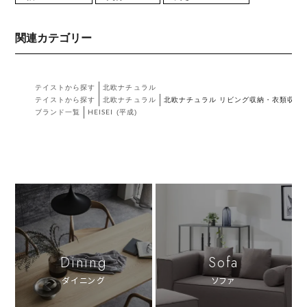
関連カテゴリー
テイストから探す
北欧ナチュラル
テイストから探す
北欧ナチュラル
北欧ナチュラル リビング収納・衣類収納
ブランド一覧
HEISEI (平成)
Dining
Sofa
ダイニング
ソファ