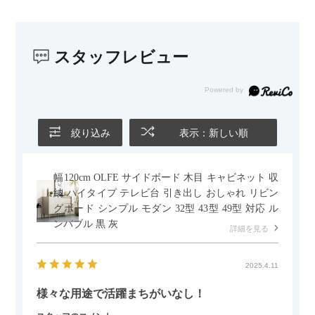
子どもがいるので、撥水加工で汚れに強い生地なのもとても助
かっています。気兼ねなく使える安心感があります。
スタッフレビュー
また、カウチのように足を伸ばしてくつろげるスタイルが理想
だったので、それが叶って大満足です。オットマンは自由に動
かせるため、普段はカウチとして使い、来客時には離してスツ
ールとして使えるなど、使い勝手の良さも魅力だと感じていま
す。
絞り込み
表示：新しい順
幅120cm OLFE サイドボード 木目 キャビネット 収
納 ハイタイプ テレビ台 引き出し おしゃれ リビン
グボード シンプル モダン 32型 43型 49型 対応 ル
ンバブル 黒 灰
詳細を見る
2025.4.11
様々な用途で活躍まちがいなし！