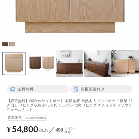
送料無料
開梱設置付き
【設置無料】幅80cm サイドボード 木製 無垢 天然木 リビングボード 収納 引
き出し リビング収納 おしゃれ シンプル 北欧 リビング ナチュラル ブラウン
ウォールナット
商品番号
HE-MRON80SB
54,800
¥
ポイント
498
税込
獲得