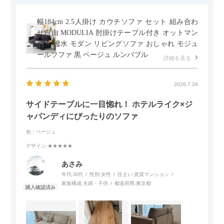
幅184cm 2.5人掛け カウチソファ セット 組み合わ
せ自由 MODULIA 肘掛けテーブル付き オットマン
付き 撥水 モダン リビングソファ おしゃれ モジュ
ールソファ 黒 ベージュ ルンバブル
詳細を見る
2026.7.26
サイドテーブルに一目惚れ！ ホテルライク×ジ
ャパンディにぴったりのソファ
色：ベージュ
デザイン
:★★★★★
あさみ
年代:
30代
性別:
女性
住まい:
賃貸マンション
家族構成:
夫婦・子供
都道府県:
東京都