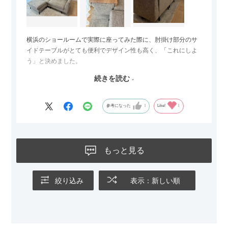
横浜のショールームで実際に座ってみた際に、肘掛け部分のサ
イドテーブルがとても便利でデザイン性も高く、「これにしよ
う」と決めました。
続きを読む
サイズは2.5人掛けですが、幅184cmとコンパクトなので圧迫感
がなく、わが家にはちょうど良いサイズ感でした。200cmのラ
グとのバランスもぴったりで、リビング全体がすっきり見えま
参考になった
1
Like!
1
す。
黒いスチール脚のおかげで抜け感があり、見た目が重たくなら
ないのもお気に入りのポイントです。さらに、わが家はソファ
もっと見る
の後ろ側を通ることも多い間取りなので、背面まできれいに仕
上げられているデザインも気に入っています。どの角度から見
ても美しく、空間の印象を損ないません。
絞り込み
表示：新しい順
カラーはベージュとグレージュの中間のような絶妙な色味で、
わが家のホテルライク×ジャパンディのインテリアにも自然にな
じみました。