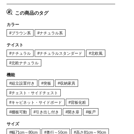
この商品のタグ
カラー
#ブラウン系
#ナチュラル系
テイスト
#ナチュラル
#ナチュラルスタンダード
#北欧風
#北欧ナチュラル
機能
#組立設置付き
#突板
#収納家具
#チェスト・サイドチェスト
#キャビネット・サイドボード
#背板化粧
#棚板可動
#引き出し付き
#開き扉
#板戸
サイズ
#幅71cm～80cm
#奥行～50cm
#高さ81cm～90cm