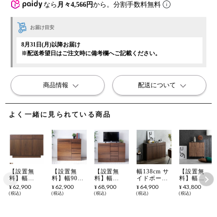
なら
月々4,566円
から。分割手数料無料
お届け目安
8月31日(月)以降お届け
※配送希望日はご注文時に備考欄へご記載ください。
商品情報
配送について
よく一緒に見られている商品
【設置無
【設置無
【設置無
幅138cm サ
【設置無
料】幅
料】幅90cm
料】幅
イドボード
料】幅
120.2cm 木
木製 サイド
120cm 木製
セラミック
79.8cm 木製
62,900
62,900
68,900
64,900
43,800
¥
¥
¥
¥
¥
製 サイドボ
ボード ウォ
キャビネッ
天板 木目
サイドボー
税込
税込
税込
税込
税込
ード 扉付き
ールナット
ト 天然木
引き出し 収
ド 日本製
可動棚 台輪
引出し付き
サイドボー
納 キッチン
黒スチール
タイプ 天然
可動棚 天然
ド 引出し付
カウンター
脚 コンパク