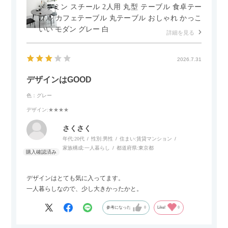
メラミン スチール 2人用 丸型 テーブル 食卓テー
ブル カフェテーブル 丸テーブル おしゃれ かっこ
いい モダン グレー 白
詳細を見る
2026.7.31
デザインはGOOD
色：グレー
デザイン
:★★★★
さくさく
年代:
20代
性別:
男性
住まい:
賃貸マンション
家族構成:
一人暮らし
都道府県:
東京都
デザインはとても気に入ってます。
一人暮らしなので、少し大きかったかと。
参考になった
0
Like!
0