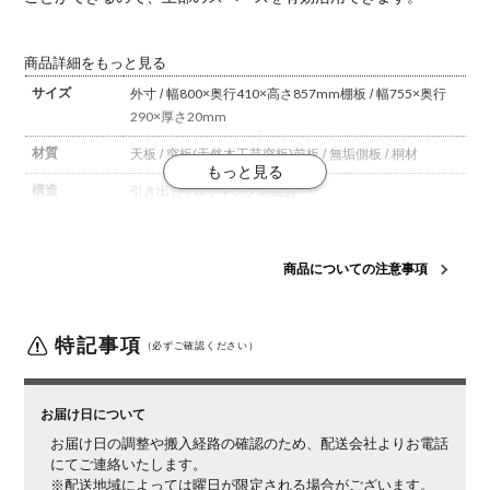
商品詳細をもっと見る
サイズ
外寸 / 幅800×奥行410×高さ857mm
棚板 / 幅755×奥行
290×厚さ20mm
材質
天板 / 突板(天然木工芸突板)
前板 / 無垢
側板 / 桐材
構造
引き出し / ロッキング箱組み
梱包数
1箱
梱包サイズ
幅800×奥行410×高さ850mm
商品についての注意事項
梱包重量
32kg
備考
可動棚 / 2枚付き(6段階60mmピッチ)
特記事項
（必ずご確認ください）
ご注意
この商品は天然木を使用しているため、木目や節、色味
など1品ごとに個体差があります。お届けする家具は、
お届け日について
商品ページの写真と異なる場合がございますので、予め
お届け日の調整や搬入経路の確認のため、配送会社よりお電話
ご了承ください。
にてご連絡いたします。
※配送地域によっては曜日が限定される場合がございます。