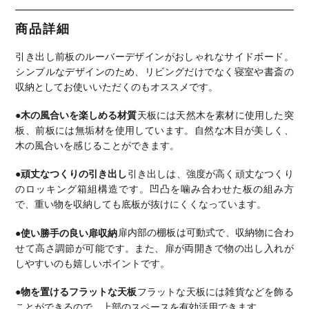
木 キャビネ
木 TVボー
き ハイタイ
大容量 扉付
ト キャビネ
ット リビン
ド コンパク
プ テレビ台
き キャビネ
ット 収納
グボード 寝
ト キャビネ
おしゃれ リ
ット 食器棚
リビングボ
商品詳細
室 おしゃれ
ット リビン
ビングボー
おしゃれ シ
ード おしゃ
北欧風 ナチ
グボード 収
ド 可動棚
ンプル ウッ
れ ヴィンテ
ュラル ウォ
納家具 テレ
収納家具 リ
ディモダン
ージ 北欧
引き出し前板のルーバーデザインがおしゃれなサイドボード。
ールナット
ビ台 おしゃ
モコン対応
ブラウン 完
モダン ナチ
れ リビング
モダン ブラ
成品
ュラル ウォ
シンプルなデザインのため、リビングだけでなく寝室や書斎の
ウン
ールナット
収納としてお使いいただくのもオススメです。
ルンバブル
●木の風合いを楽しめる材質
天板には天然木を素材に使用した突
板、前板には無垢材を使用しています。
自然な木目が美しく、
木の風合いを感じることができます。
●頑丈なつくりの引き出し
引き出しは、強度が高く頑丈なつくり
のロッキング箱組構造です。
凹凸を噛み合わせた板の組み方
で、重い物を収納しても底板が抜けにくくなっています。
●使い勝手の良い扉収納
扉内部の棚板は可動式で、収納物に合わ
せて高さ調節が可能です。
また、扉が両開きで物の出し入れが
しやすいのも嬉しいポイントです。
●物を置けるフラットな天板
フラットな天板には雑貨などを飾る
ことができるので、上部のスペースを有効活用できます。