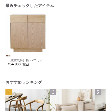
最近チェックしたアイテム
【設置無料】幅80cm サイド
ボード 木製 無垢 天然木 リビ
¥54,800
(税込)
ングボード 収納 引き出し リ
ビング収納 おしゃれ シンプ
ル 北欧 リビング ナチュラル
ブラウン ウォールナット
おすすめランキング
1
3
5