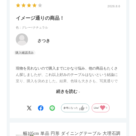
2026.8.6
イメージ通りの商品！
色：グレー×ナチュラル
さつき
現物を見れないので購入までにかなり悩み、他の商品もたくさ
ん探しましたが、これ以上好みのテーブルはないという結論に
至り、購入を決めました。結果、色味も大きさも、写真通りで
した。とても満足です！
続きを読む
セラミック天板が思った以上に滑りが良く、汚れも拭きやすい
ですがお皿もよく滑り…使い慣れるまでは少し気を付けなくて
はいけないかもしれません。天板が冷たいので冬にどうなるの
参考になった
0
Like!
0
かなというのも気になります。
幅105cm 単品 円形 ダイニングテーブル 大理石調