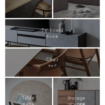
TV board
テレビ台
Chair
チェア
Table
Storage
テーブル
リビング収納