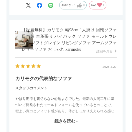
参考になった
0
Like!
0
【設置無料】カリモク 幅98cm 1人掛け 回転ソファ
日本製 本革張り ハイバック ソファ モールドウレ
タン ソフトグレイン リビングソファ アームソファ
レザーソファ おしゃれ karimoku
詳細を見る
2025.3.27
カリモクの代表的なソファ
スタッフのコメント
やはり期待を裏切らない心地よさでした。最新の人間工学に基
づいて開発されたモールドフォームを使っているとのことで、
程よい弾力とフィット感があり、体がしっかり支えられる感じ
がします。長時間座っていても疲れにくいので、リビングでの
続きを読む
リラックスタイムによさそうでした。回転タイプなので、個人
的には狭いスペースでも立ち上がりがしやすい点が良かったで