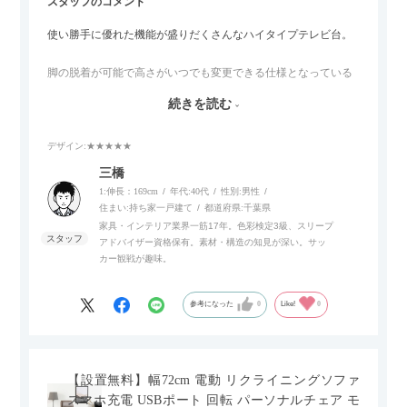
スタッフのコメント
使い勝手に優れた機能が盛りだくさんなハイタイプテレビ台。
脚の脱着が可能で高さがいつでも変更できる仕様となっている
ので、リビングダイニングからベッドルームまで多目的な場面
続きを読む
でご使用いただけます。
デザイン
:★★★★★
また、補助テーブルとして使用可能なスライドテーブルや収納
内部にもプリンターなどが置けるスライド棚板がついているの
三橋
でテレビ台以外にもオフィスなどでの収納家具やリビングでの
1:伸長：169cm
年代:
40代
性別:
男性
サイドボードとして多目的な用途に対応しています。
住まい:
持ち家一戸建て
都道府県:
千葉県
家具・インテリア業界一筋17年。色彩検定3級、スリープ
アドバイザー資格保有。素材・構造の知見が深い。サッ
また、扉は横方向へのスライド式となっているので開閉時のス
カー観戦が趣味。
ペースを最小限に抑えられ、省スペースでご利用いただけるの
もポイントです！
参考になった
0
Like!
0
【設置無料】幅72cm 電動 リクライニングソファ
スマホ充電 USBポート 回転 パーソナルチェア モ