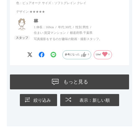
色：ピュアオーク
サイズ：ソフトグレイン クレイ
す。
デザイン
:★★★★★
林
1:伸長：169cm
年代:
30代
性別:
男性
住まい:
賃貸マンション
都道府県:
千葉県
写真撮影をするのが趣味の動画・撮影スタッフ。
参考になった
0
Like!
0
もっと見る
絞り込み
表示：新しい順