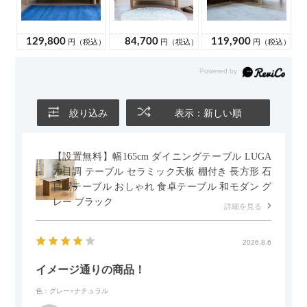
絞り込み
表示：新しい順
【設置無料】幅165cm ダイニングテーブル LUGA
木目調 テーブル セラミック天板 棚付き 長方形 石
目調テーブル おしゃれ 食卓テーブル 和モダン グ
レー ブラック
詳細を見る
2026.8.6
イメージ通りの商品！
色：グレー×ナチュラル