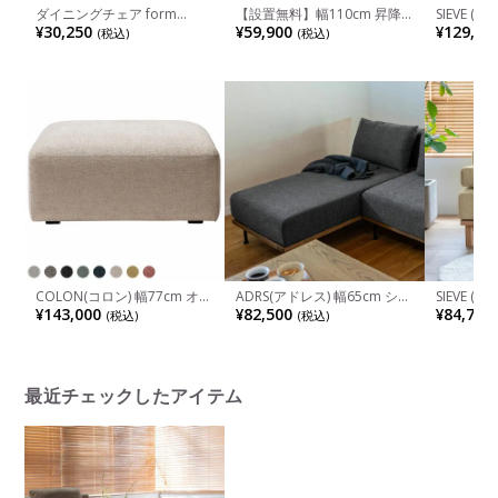
ダイニングチェア form
【設置無料】幅110cm 昇降
SIEVE (
TROPE 木製 肘なし チェア ペ
式センターテーブル 天然木
ソファ 2
¥30,250
¥59,900
¥129,80
(税込)
(税込)
ーパーコードチェア 天然木
リビングテーブル 北欧
ユニット 
食卓椅子 おしゃれ リビング
イド 組み
椅子 オーク 北欧 モダン ナチ
ーリング 
ュラル ブラウン 完成品
COLON(コロン) 幅77cm オッ
ADRS(アドレス) 幅65cm シェ
SIEVE (
トマン 日本製 店舗 高品質 国
ーズロングソファ モート ユ
ファ 1人
¥143,000
¥82,500
¥84,700
(税込)
(税込)
産ソファ 高機能
ニットソファ ロング スチー
ニット ユ
ル+ウッド(オーク無垢材) ス
グ 組み合
リムフレーム ファブリック
リング 北
インダストリアル
最近チェックしたアイテム