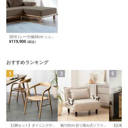
SIEVE (シーヴ) 幅88cm シェー
ズロングソファ 片肘ソファ
¥119,900
(税込)
レクトユニット ソファ ユニ
ットソファ ロング 組み合わ
せソファ カバーリング 北欧
風
おすすめランキング
1
3
5
【2脚セット】ダイニングチ
幅100cm 折り畳み式ソファ
【設置無料