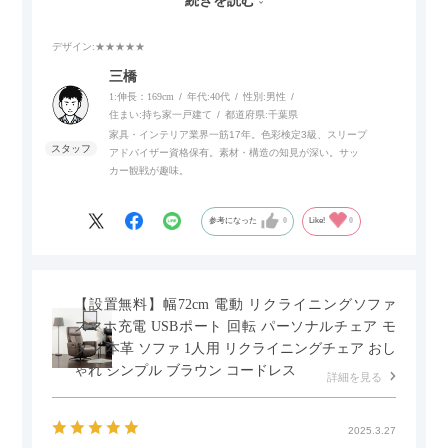
続きを読む
でご使用いただけます。
デザイン
:★★★★★
また、補助テーブルとして使用可能なスライドテーブルや収納
内部にもプリンターなどが置けるスライド棚板がついているの
三橋
でテレビ台以外にもオフィスなどでの収納家具やリビングでの
1:伸長：169cm
年代:
40代
性別:
男性
サイドボードとして多目的な用途に対応しています。
住まい:
持ち家一戸建て
都道府県:
千葉県
家具・インテリア業界一筋17年。色彩検定3級、スリープ
アドバイザー資格保有。素材・構造の知見が深い。サッ
また、扉は横方向へのスライド式となっているので開閉時のス
カー観戦が趣味。
ペースを最小限に抑えられ、省スペースでご利用いただけるの
もポイントです！
参考になった
0
Like!
0
【設置無料】幅72cm 電動 リクライニングソファ
スマホ充電 USBポート 回転 パーソナルチェア モ
ダン 本革 ソファ 1人用 リクライニングチェア おし
ゃれ シンプル ブラウン コードレス
詳細を見る
2025.3.27