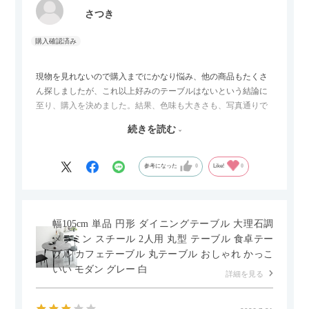
さつき
現物を見れないので購入までにかなり悩み、他の商品もたくさ
ん探しましたが、これ以上好みのテーブルはないという結論に
至り、購入を決めました。結果、色味も大きさも、写真通りで
した。とても満足です！
続きを読む
セラミック天板が思った以上に滑りが良く、汚れも拭きやすい
ですがお皿もよく滑り…使い慣れるまでは少し気を付けなくて
はいけないかもしれません。天板が冷たいので冬にどうなるの
参考になった
0
Like!
0
かなというのも気になります。
幅105cm 単品 円形 ダイニングテーブル 大理石調
メラミン スチール 2人用 丸型 テーブル 食卓テー
ブル カフェテーブル 丸テーブル おしゃれ かっこ
いい モダン グレー 白
詳細を見る