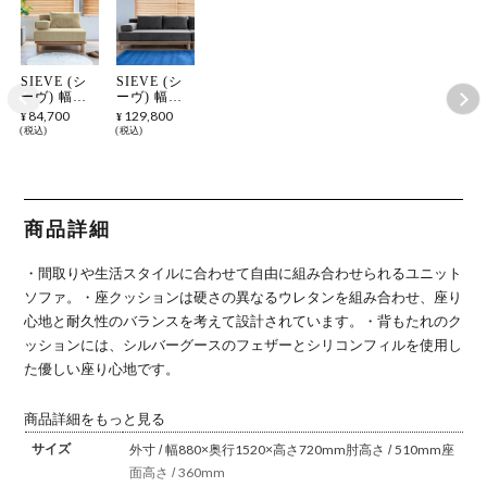
SIEVE (シ
SIEVE (シ
ーヴ) 幅
ーヴ) 幅
88cm 片肘
152cm 片肘
84,700
129,800
¥
¥
ソファ 1人
ソファ 2人
税込
税込
掛け ソファ
掛け ソファ
レクトユニ
レクトユニ
ット ユニッ
ット ユニッ
トソファ ロ
トソファ ワ
ング 組み合
イド 組み合
わせソファ
わせソファ
商品詳細
カバーリン
カバーリン
グ 北欧風
グ 北欧風
・間取りや生活スタイルに合わせて自由に組み合わせられるユニット
ソファ。
・座クッションは硬さの異なるウレタンを組み合わせ、座り
心地と耐久性のバランスを考えて設計されています。
・背もたれのク
ッションには、シルバーグースのフェザーとシリコンフィルを使用し
た優しい座り心地です。
商品詳細をもっと見る
サイズ
外寸 / 幅880×奥行1520×高さ720mm
肘高さ / 510mm
座
面高さ / 360mm