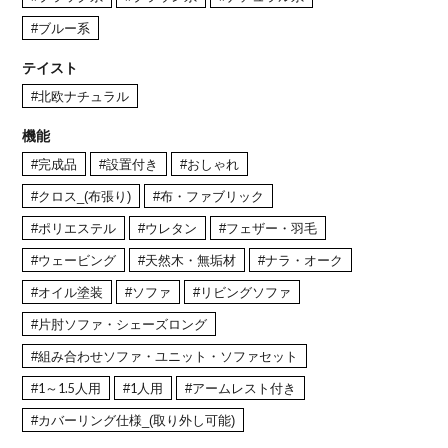
#ブルー系
テイスト
#北欧ナチュラル
機能
#完成品
#設置付き
#おしゃれ
#クロス_(布張り)
#布・ファブリック
#ポリエステル
#ウレタン
#フェザー・羽毛
#ウェービング
#天然木・無垢材
#ナラ・オーク
#オイル塗装
#ソファ
#リビングソファ
#片肘ソファ・シェーズロング
#組み合わせソファ・ユニット・ソファセット
#1～1.5人用
#1人用
#アームレスト付き
#カバーリング仕様_(取り外し可能)