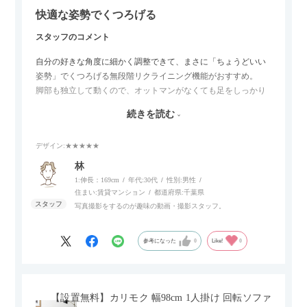
快適な姿勢でくつろげる
スタッフのコメント
自分の好きな角度に細かく調整できて、まさに「ちょうどいい
姿勢」でくつろげる無段階リクライニング機能がおすすめ。
脚部も独立して動くので、オットマンがなくても足をしっかり
伸ばせたり、スイッチ部分にはUSBポートもついているので、
続きを読む
スマホやタブレットを充電しながらリラックスできるのが嬉し
いポイント。
デザイン
:★★★★★
個人的にはコードレス＆充電式なので、コンセントの場所を気
林
にせず、好きな場所に置けるのが画期的に感じました。
1:伸長：169cm
年代:
30代
性別:
男性
住まい:
賃貸マンション
都道府県:
千葉県
写真撮影をするのが趣味の動画・撮影スタッフ。
参考になった
0
Like!
0
【設置無料】カリモク 幅98cm 1人掛け 回転ソファ