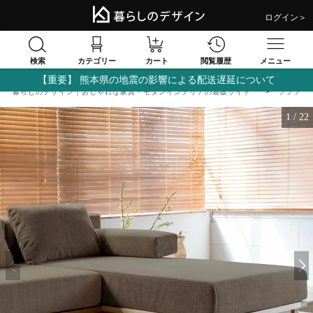
ログイン＞
検索
閲覧履歴
カテゴリー
カート
メニュー
【重要】 熊本県の地震の影響による配送遅延について
暮らしのデザイン｜おしゃれな家具・モダンインテリアの通販サイト
ソファ
1
/
22