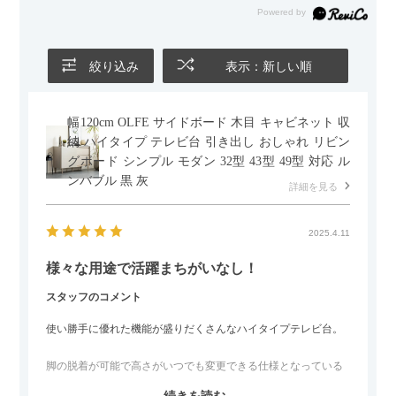
かせるため、普段はカウチとして使い、来客時には離してスツ
ールとして使えるなど、使い勝手の良さも魅力だと感じていま
す。
絞り込み
表示：新しい順
幅120cm OLFE サイドボード 木目 キャビネット 収
納 ハイタイプ テレビ台 引き出し おしゃれ リビン
グボード シンプル モダン 32型 43型 49型 対応 ル
ンバブル 黒 灰
詳細を見る
2025.4.11
様々な用途で活躍まちがいなし！
スタッフのコメント
使い勝手に優れた機能が盛りだくさんなハイタイプテレビ台。
脚の脱着が可能で高さがいつでも変更できる仕様となっている
ので、リビングダイニングからベッドルームまで多目的な場面