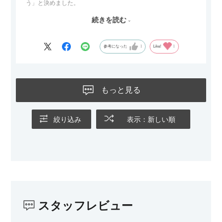
う」と決めました。
続きを読む
サイズは2.5人掛けですが、幅184cmとコンパクトなので圧迫感
がなく、わが家にはちょうど良いサイズ感でした。200cmのラ
グとのバランスもぴったりで、リビング全体がすっきり見えま
参考になった
1
Like!
1
す。
黒いスチール脚のおかげで抜け感があり、見た目が重たくなら
ないのもお気に入りのポイントです。さらに、わが家はソファ
もっと見る
の後ろ側を通ることも多い間取りなので、背面まできれいに仕
上げられているデザインも気に入っています。どの角度から見
ても美しく、空間の印象を損ないません。
絞り込み
表示：新しい順
カラーはベージュとグレージュの中間のような絶妙な色味で、
わが家のホテルライク×ジャパンディのインテリアにも自然にな
じみました。
子どもがいるので、撥水加工で汚れに強い生地なのもとても助
かっています。気兼ねなく使える安心感があります。
スタッフレビュー
また、カウチのように足を伸ばしてくつろげるスタイルが理想
だったので、それが叶って大満足です。オットマンは自由に動