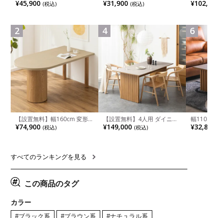
ェア 木製 LUGA 肘付き チェ
ベッド コンパクト リクライ
チンカウ
¥45,900
¥31,900
¥102,00
(税込)
(税込)
ア 天然木 リビング椅子 板座
ニング カウチスタイル 省ス
板 引き出
食卓椅子 おしゃれ ウッドチ
ペース ファブリック
箱スペース
ェア アッシュ 和モダン ナチ
ンジ台 キ
ュラル ブラウン 完成品
れ ウッデ
2
4
6
ル グレー
【設置無料】幅160cm 変形
【設置無料】4人用 ダイニン
幅110cm
半円 ダイニングテーブル モ
グテーブルセット 5点 LUGA
木目調 リ
¥74,900
¥149,000
¥32,800
(税込)
(税込)
ルタル風 LENAS コンクリー
セラミックテーブル おしゃれ
付き 長方
ト調 木脚 北欧モダン テーブ
ダイニングチェア 和モダン
ブル おし
ル 4人 食卓テーブル おしゃれ
ナチュラル ブラウン(幅
ブル 格子
ナチュラルモダン 韓国インテ
165cm 食卓テーブル×1 食卓
レー ナチ
リア風 グレージュ
椅子×4)
すべてのランキングを見る
この商品のタグ
カラー
#ブラック系
#ブラウン系
#ナチュラル系