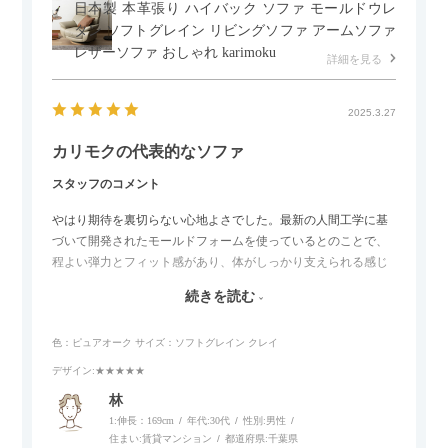
日本製 本革張り ハイバック ソファ モールドウレ
タン ソフトグレイン リビングソファ アームソファ
レザーソファ おしゃれ karimoku
詳細を見る
2025.3.27
カリモクの代表的なソファ
スタッフのコメント
やはり期待を裏切らない心地よさでした。最新の人間工学に基
づいて開発されたモールドフォームを使っているとのことで、
程よい弾力とフィット感があり、体がしっかり支えられる感じ
がします。長時間座っていても疲れにくいので、リビングでの
続きを読む
リラックスタイムによさそうでした。回転タイプなので、個人
的には狭いスペースでも立ち上がりがしやすい点が良かったで
色：ピュアオーク
サイズ：ソフトグレイン クレイ
す。
デザイン
:★★★★★
林
1:伸長：169cm
年代:
30代
性別:
男性
住まい:
賃貸マンション
都道府県:
千葉県