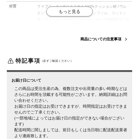
材質
ファブリック / ポリエステル100%
クッション材 / ウレ
タンフォーム、フェザー、シリコンフィル、コットン
綿、ウェービングテープ
フレーム / オーク無垢材(オイル
仕上げ)
梱包数
1箱
商品についての注意事項
梱包サイズ
幅920×奥行1550×高さ670mm
梱包重量
34kg
特記事項
（必ずご確認ください）
組み立て
完成品
保証期間
3年
お届け日について
この商品は受注生産の為、複数注文や出荷量の多い時期などは
備考
1人掛け(ロング)タイプ
フルカバーリング仕様
ドライク
さらにお時間を頂戴する可能性がございます。納期詳細はお問
リーニング可能
い合わせください。
ご注意
お届け日の指定はお受けできますが、時間指定はお受けできま
天然木を使用しているため小さな傷や、1点ごとに木
せんのでご了承ください。
目・節、色調など個体差があります。予めご了承くださ
(一部地域によってはお届け日の指定ができない場合がござい
い。
ます)
配送時間に関しましては、前日もしくは当日朝に配送配送業者
より連絡致します。