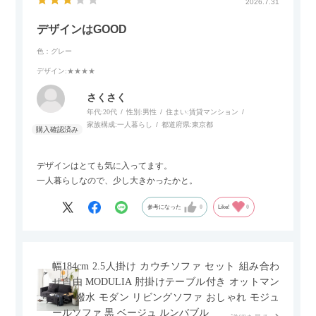
2026.7.31
デザインはGOOD
色：グレー
デザイン
:★★★★
さくさく
年代:
20代
性別:
男性
住まい:
賃貸マンション
家族構成:
一人暮らし
都道府県:
東京都
デザインはとても気に入ってます。
一人暮らしなので、少し大きかったかと。
参考になった
0
Like!
0
幅184cm 2.5人掛け カウチソファ セット 組み合わ
せ自由 MODULIA 肘掛けテーブル付き オットマン
付き 撥水 モダン リビングソファ おしゃれ モジュ
ールソファ 黒 ベージュ ルンバブル