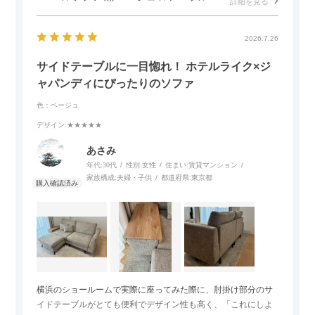
詳細を見る
2026.7.26
サイドテーブルに一目惚れ！ ホテルライク×ジ
ャパンディにぴったりのソファ
色：ベージュ
デザイン
:★★★★★
あさみ
年代:
30代
性別:
女性
住まい:
賃貸マンション
家族構成:
夫婦・子供
都道府県:
東京都
横浜のショールームで実際に座ってみた際に、肘掛け部分のサ
イドテーブルがとても便利でデザイン性も高く、「これにしよ