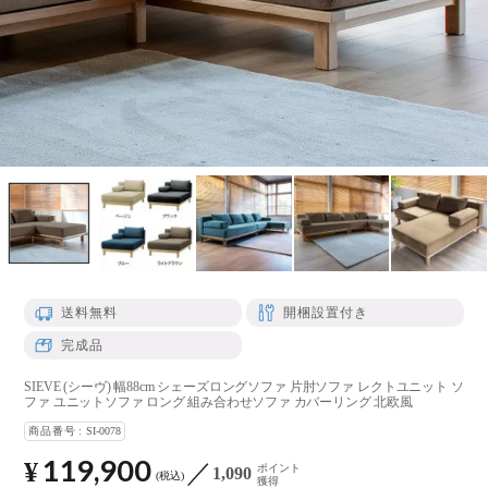
送料無料
開梱設置付き
完成品
SIEVE (シーヴ) 幅88cm シェーズロングソファ 片肘ソファ レクトユニット ソ
ファ ユニットソファ ロング 組み合わせソファ カバーリング 北欧風
商品番号
SI-0078
119,900
¥
ポイント
1,090
税込
獲得