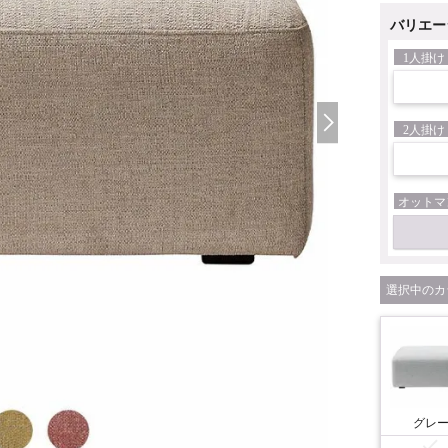
バリエー
1人掛け
2人掛け
オットマ
カ
グレ