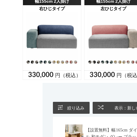
絞り込み
表示：新し
【設置無料】幅165cm ダ
ル 和モダン グレー ブラッ