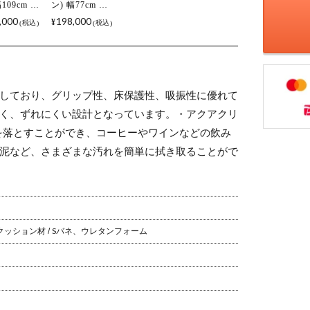
幅109cm ソ
ン) 幅77cm ソ
日本製 1
ファ 日本製 1
,000
198,000
¥
税込
税込
け 左ひじ
人掛け ひじな
 高品質 国
し 店舗 高品質
ファ 高機
国産ソファ 高
機能
しており、グリップ性、床保護性、吸振性に優れて
く、ずれにくい設計となっています。
・アクアクリ
れを落とすことができ、コーヒーやワインなどの飲み
泥など、さまざまな汚れを簡単に拭き取ることがで
クッション材 / Sバネ、ウレタンフォーム