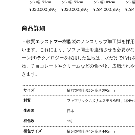
ン) 幅155cm ソ
ン) 幅155cm ソ
ン) 幅109cm ソ
ン) 
ファ 日本製 2
ファ 日本製 2
ファ 日本製 1
ファ 
330,000
330,000
264,000
264
¥
¥
¥
¥
税込
税込
税込
人掛け 右ひじ
人掛け 左ひじ
人掛け 右ひじ
人掛
店舗 高品質 国
店舗 高品質 国
店舗 高品質 国
店舗
産ソファ 高機
産ソファ 高機
産ソファ 高機
産ソ
商品詳細
能
能
能
能
・軟質エラストマー樹脂製のノンスリップ加工脚を採用
います。これにより、ソファ同士を連結させる必要がな
ーン(R)テクノロジーを採用した生地は、水だけで汚
物、チョコレートやクリームなどの食べ物、皮脂汚れや
きます。
サイズ
幅770×奥行850×高さ390mm
材質
ファブリック / ポリエステル96%、綿4%
生産国
日本
梱包数
1箱
梱包サイズ
幅840×奥行940×高さ440mm