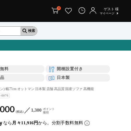
0
ゲスト
様
マイページ
無料
開梱設置付き
品
日本製
ロン) 幅77cm オットマン 日本製 店舗 高品質 国産ソファ 高機能
I-0076
,000
ポイント
1,300
税込
獲得
なら
月々11,916円
から。分割手数料無料