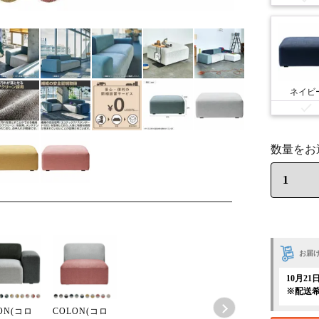
ネイビ
お届
10月21
※配送
ON(コロ
COLON(コロ