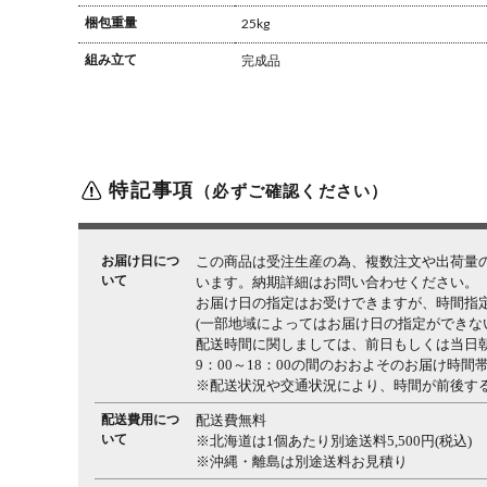
梱包重量
25kg
組み立て
完成品
特記事項
（必ずご確認ください）
お届け日につ
この商品は受注生産の為、複数注文や出荷量
いて
います。納期詳細はお問い合わせください。
お届け日の指定はお受けできますが、時間指
(一部地域によってはお届け日の指定ができな
配送時間に関しましては、前日もしくは当日
9：00～18：00の間のおおよそのお届け時
※配送状況や交通状況により、時間が前後す
配送費用につ
配送費無料
いて
※北海道は1個あたり別途送料5,500円(税込)
※沖縄・離島は別途送料お見積り