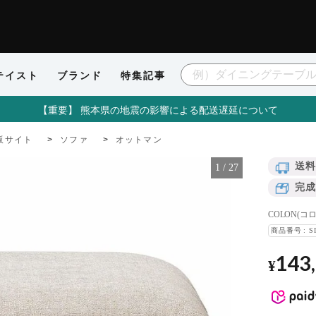
テイスト
ブランド
特集記事
【重要】 熊本県の地震の影響による配送遅延について
販サイト
ソファ
オットマン
送料
1
/
27
完成
COLON(コ
商品番号
S
143
¥