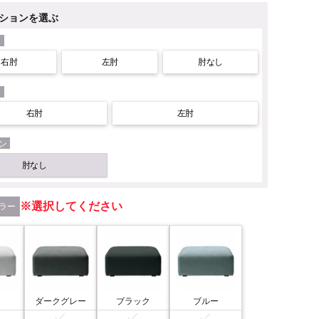
ションを選ぶ
右肘
左肘
肘なし
右肘
左肘
ン
肘なし
選択してください
ラー
ー
ダークグレー
ブラック
ブルー