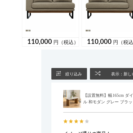
絞り込み
表示：新し
【設置無料】幅165cm ダ
ル 和モダン グレー ブラッ