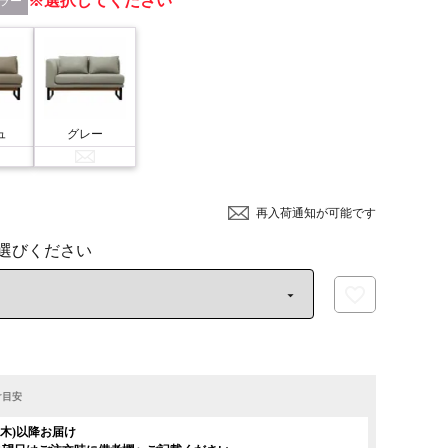
選択してください
ラー
ュ
グレー
再入荷通知が可能です
け目安
日(木)以降お届け