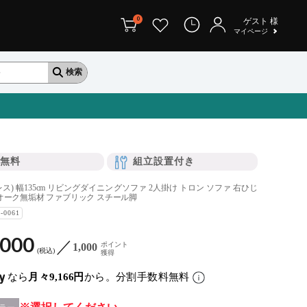
0
ゲスト
様
マイページ
無料
組立設置付き
レス) 幅135cm リビングダイニングソファ 2人掛け トロン ソファ 右ひじ
オーク無垢材 ファブリック スチール脚
I-0061
,000
ポイント
1,000
税込
獲得
なら
月々9,166円
から。分割手数料無料