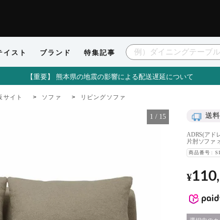
テイスト
ブランド
特集記事
【重要】 熊本県の地震の影響による配送遅延について
販サイト
ソファ
リビングソファ
送料
1
/
15
ADRS(アド
片肘ソファ 
商品番号
S
110
¥