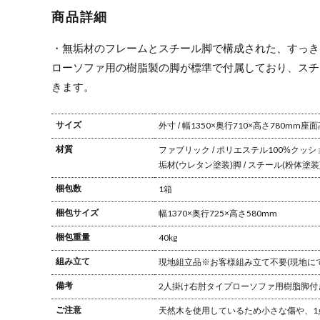
ファ 左ひじ 片
ファ ひじなし
商品詳細
肘ソファ オー
オーク無垢材
ク無垢材 ファ
ファブリック
ブリック スチ
スチール脚
・無垢材のフレームとスチール脚で構成された、すっき
ール脚
ローソファ用の樹脂製の脚が標準で付属しており、スチ
きます。
サイズ
外寸 / 幅1350×奥行710×高さ780mm
座面高
材質
ファブリック / ポリエステル100%
クッシ
垢材(ウレタン塗装)
脚 / スチール(粉体塗装
梱包数
1箱
梱包サイズ
幅1370×奥行725×高さ580mm
梱包重量
40kg
組み立て
現地組立品
※お客様組み立て不要(現地に
備考
2人掛け
右肘タイプ
ローソファ用樹脂脚付
ご注意
天然木を使用しているため小さな傷や、1