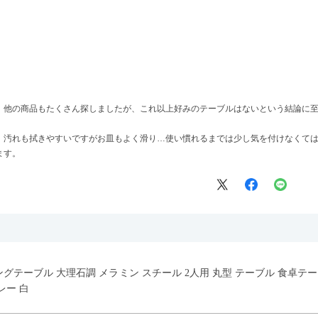
、他の商品もたくさん探しましたが、これ以上好みのテーブルはないという結論に
、汚れも拭きやすいですがお皿もよく滑り…使い慣れるまでは少し気を付けなくて
ます。
イニングテーブル 大理石調 メラミン スチール 2人用 丸型 テーブル 食卓
レー 白