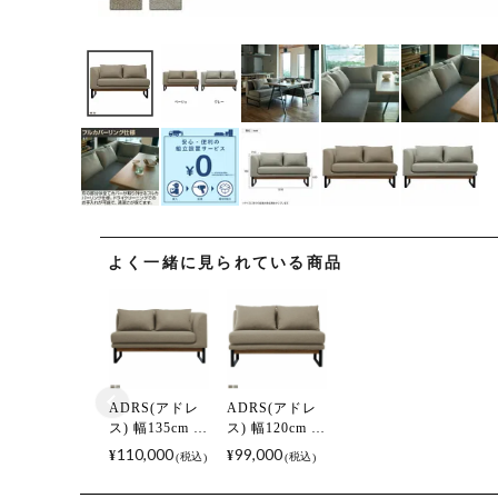
よく一緒に見られている商品
ADRS(アドレ
ADRS(アドレ
ス) 幅135cm リ
ス) 幅120cm リ
ビングダイニ
ビングダイニ
110,000
99,000
¥
¥
税込
税込
ングソファ 2人
ングソファ 2人
掛け トロン ソ
掛け トロン ソ