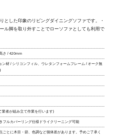
りとした印象のリビングダイニングソファです。
・
ール脚を取り外すことでローソファとしても利用で
さ / 420mm
ョン材 / シリコンフィル、ウレタンフォーム
フレーム / オーク無
)
て業者が組み立て作業を行います)
き
フルカバーリング仕様
ドライクリーニング可能
点ごとに木目・節、色調など個体差があります。予めご了承く