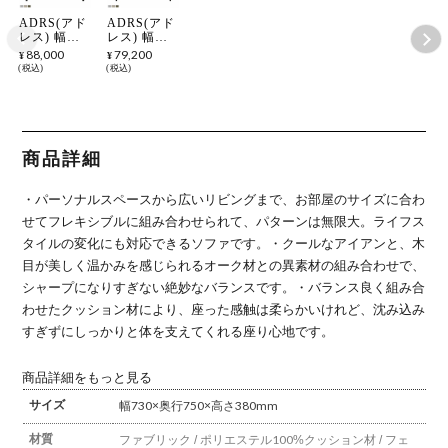
ADRS(アド
ADRS(アド
レス) 幅
レス) 幅
75cm コー
73cm ソフ
88,000
79,200
¥
¥
ナーソファ
ァ 1人掛け
税込
税込
カーラ ソフ
カーラ ソフ
ァ コーナー
ァ システム
システムソ
ソファ スチ
ファ スチー
ール+ウッ
ル+ウッド
ド(オーク無
(オーク無垢
垢材) スリ
商品詳細
材) スリム
ムフレーム
フレーム フ
ファブリッ
ァブリック
ク インダス
・パーソナルスペースから広いリビングまで、お部屋のサイズに合わ
インダスト
トリアル
リアル
せてフレキシブルに組み合わせられて、パターンは無限大。ライフス
タイルの変化にも対応できるソファです。
・クールなアイアンと、木
目が美しく温かみを感じられるオーク材との異素材の組み合わせで、
シャープになりすぎない絶妙なバランスです。
・バランス良く組み合
わせたクッション材により、座った感触は柔らかいけれど、沈み込み
すぎずにしっかりと体を支えてくれる座り心地です。
商品詳細をもっと見る
サイズ
幅730×奥行750×高さ380mm
材質
ファブリック / ポリエステル100%
クッション材 / フェ