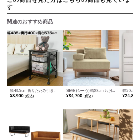
この商品を見た方はこちらの商品も見ていま
す
関連のおすすめ商品
幅43.5cm 折りたたみ引き出
SIEVE (シーヴ) 幅88cm 片肘ソ
幅50cm
しラック 3段 E-WIN ブラック
ファ 1人掛け ソファ レクトユ
スストレー
¥8,900
¥84,700
¥24,800
(税込)
(税込)
天板付き キャスター 固定脚
ニット ユニットソファ ロン
箱収納 ス
収納 折りたたみ ワゴン バス
グ 組み合わせソファ カバー
ッチン収納
ケット デスクワゴン サイド
リング 北欧風
付き ラン
ワゴン 小物収納
モダン ホ