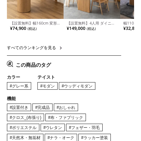
【設置無料】幅160cm 変形
【設置無料】4人用 ダイニン
幅110cm
半円 ダイニングテーブル モ
グテーブルセット 5点 LUGA
木目調 リ
¥74,900
¥149,000
¥32,800
(税込)
(税込)
ルタル風 LENAS コンクリー
セラミックテーブル おしゃれ
付き 長方
ト調 木脚 北欧モダン テーブ
ダイニングチェア 和モダン
ブル おし
ル 4人 食卓テーブル おしゃれ
ナチュラル ブラウン(幅
ブル 格子
ナチュラルモダン 韓国インテ
165cm 食卓テーブル×1 食卓
レー ナチ
リア風 グレージュ
椅子×4)
すべてのランキングを見る
この商品のタグ
カラー
テイスト
#グレー系
#モダン
#ウッディモダン
機能
#設置付き
#完成品
#おしゃれ
#クロス_(布張り)
#布・ファブリック
#ポリエステル
#ウレタン
#フェザー・羽毛
#天然木・無垢材
#ナラ・オーク
#ラッカー塗装