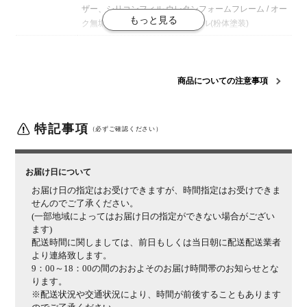
ザー、シリコンフィル ウレタンフォーム
フレーム / オー
ク無垢材(ラッカー塗装)、スチール(粉体塗装)
梱包数
1箱
梱包サイズ
幅750×奥行800×高さ400mm
商品についての注意事項
梱包重量
12kg
組み立て
完成品
特記事項
（必ずご確認ください）
保証期間
3年
備考
フルカバーリング仕様
ドライクリーニング可能
お届け日について
ご注意
天然木を使用しているため小さな傷や、1点ごとに木
お届け日の指定はお受けできますが、時間指定はお受けできま
目・節、色調など個体差があります。予めご了承くださ
せんのでご了承ください。
い。
(一部地域によってはお届け日の指定ができない場合がござい
ます)
配送時間に関しましては、前日もしくは当日朝に配送配送業者
より連絡致します。
9：00～18：00の間のおおよそのお届け時間帯のお知らせとな
ります。
※配送状況や交通状況により、時間が前後することもあります