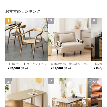
ブリック インダストリアル
おすすめランキング
1
3
5
【2脚セット】ダイニングチ
幅100cm 折り畳み式ソファ
【設置無料
ェア 木製 LUGA 肘付き チェ
ベッド コンパクト リクライ
チンカウ
¥45,900
¥31,900
¥102,00
(税込)
(税込)
ア 天然木 リビング椅子 板座
ニング カウチスタイル 省ス
板 引き出
食卓椅子 おしゃれ ウッドチ
ペース ファブリック
箱スペース
ェア アッシュ 和モダン ナチ
ンジ台 キ
ュラル ブラウン 完成品
れ ウッデ
2
4
6
ル グレー