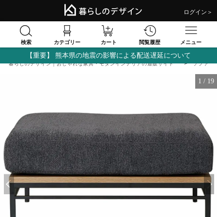
ログイン＞
検索
閲覧履歴
カテゴリー
カート
メニュー
【重要】 熊本県の地震の影響による配送遅延について
暮らしのデザイン｜おしゃれな家具・モダンインテリアの通販サイト
ソファ
1
/
19