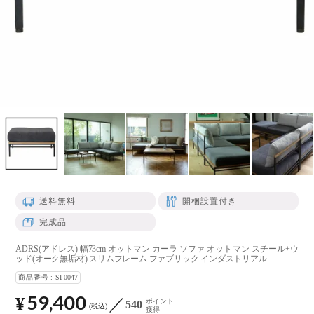
送料無料
開梱設置付き
完成品
ADRS(アドレス) 幅73cm オットマン カーラ ソファ オットマン スチール+ウ
ッド(オーク無垢材) スリムフレーム ファブリック インダストリアル
商品番号
SI-0047
59,400
¥
ポイント
540
税込
獲得