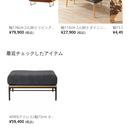
幅138cm 2人掛け リビングソ
幅110cm 2人掛け ダイニング
幅15.3c
ファ COMFORM CRUSH
ベンチ ビーグル 木製 天然木
ィヴェク 
¥79,900
¥27,900
¥4,490
(税込)
(税込)
(
DANTON2 レザー調 ソファ
PVC 合皮 ベンチチェア リビ
ンド 写真
右肘付き ダイニングソファ
ングベンチ 食卓ベンチ 長椅
写真立て 
おしゃれ リビングソファ ル
子 ベンチ おしゃれ 北欧 ナチ
インテリア
ンバブル モダン 茶 黒 完成品
ュラル ダイニング
ラウン 完
最近チェックしたアイテム
ADRS(アドレス) 幅73cm オッ
トマン カーラ ソファ オット
¥59,400
(税込)
マン スチール+ウッド(オーク
無垢材) スリムフレーム ファ