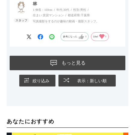
林
1:伸長：169cm
年代:
30代
性別:
男性
住まい:
賃貸マンション
都道府県:
千葉県
写真撮影をするのが趣味の動画・撮影スタッフ。
参考になった
0
Like!
0
もっと見る
絞り込み
表示：新しい順
あなたにおすすめ