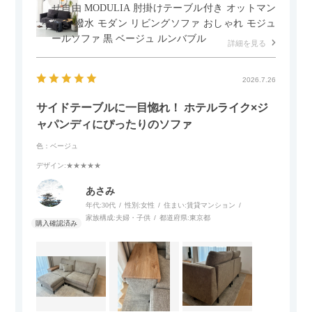
せ自由 MODULIA 肘掛けテーブル付き オットマン
付き 撥水 モダン リビングソファ おしゃれ モジュ
ールソファ 黒 ベージュ ルンバブル
詳細を見る
2026.7.26
サイドテーブルに一目惚れ！ ホテルライク×ジ
ャパンディにぴったりのソファ
色：ベージュ
デザイン
:★★★★★
あさみ
年代:
30代
性別:
女性
住まい:
賃貸マンション
家族構成:
夫婦・子供
都道府県:
東京都