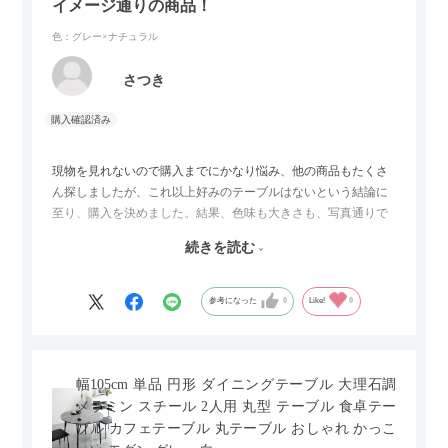
イメージ通りの商品！
色：グレー×ナチュラル
さつき
現物を見れないので購入までにかなり悩み、他の商品もたくさ
ん探しましたが、これ以上好みのテーブルはないという結論に
至り、購入を決めました。結果、色味も大きさも、写真通りで
した。とても満足です！
続きを読む
セラミック天板が思った以上に滑りが良く、汚れも拭きやすい
ですがお皿もよく滑り…使い慣れるまでは少し気を付けなくて
はいけないかもしれません。天板が冷たいので冬にどうなるの
参考になった
0
Like!
0
かなというのも気になります。
幅105cm 単品 円形 ダイニングテーブル 大理石調
メラミン スチール 2人用 丸型 テーブル 食卓テー
ブル カフェテーブル 丸テーブル おしゃれ かっこ