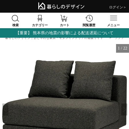
ログイン＞
検索
閲覧履歴
カテゴリー
カート
メニュー
【重要】 熊本県の地震の影響による配送遅延について
暮らしのデザイン｜おしゃれな家具・モダンインテリアの通販サイト
ソファ
1
/
22