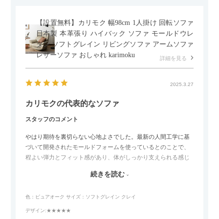
【設置無料】カリモク 幅98cm 1人掛け 回転ソファ
日本製 本革張り ハイバック ソファ モールドウレ
タン ソフトグレイン リビングソファ アームソファ
レザーソファ おしゃれ karimoku
詳細を見る
2025.3.27
カリモクの代表的なソファ
スタッフのコメント
やはり期待を裏切らない心地よさでした。最新の人間工学に基
づいて開発されたモールドフォームを使っているとのことで、
程よい弾力とフィット感があり、体がしっかり支えられる感じ
がします。長時間座っていても疲れにくいので、リビングでの
続きを読む
リラックスタイムによさそうでした。回転タイプなので、個人
的には狭いスペースでも立ち上がりがしやすい点が良かったで
色：ピュアオーク
サイズ：ソフトグレイン クレイ
す。
デザイン
:★★★★★