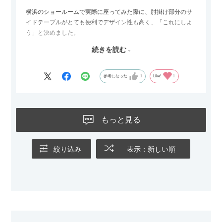
横浜のショールームで実際に座ってみた際に、肘掛け部分のサ
イドテーブルがとても便利でデザイン性も高く、「これにしよ
う」と決めました。
続きを読む
サイズは2.5人掛けですが、幅184cmとコンパクトなので圧迫感
がなく、わが家にはちょうど良いサイズ感でした。200cmのラ
グとのバランスもぴったりで、リビング全体がすっきり見えま
参考になった
1
Like!
1
す。
黒いスチール脚のおかげで抜け感があり、見た目が重たくなら
ないのもお気に入りのポイントです。さらに、わが家はソファ
もっと見る
の後ろ側を通ることも多い間取りなので、背面まできれいに仕
上げられているデザインも気に入っています。どの角度から見
ても美しく、空間の印象を損ないません。
絞り込み
表示：新しい順
カラーはベージュとグレージュの中間のような絶妙な色味で、
わが家のホテルライク×ジャパンディのインテリアにも自然にな
じみました。
子どもがいるので、撥水加工で汚れに強い生地なのもとても助
かっています。気兼ねなく使える安心感があります。