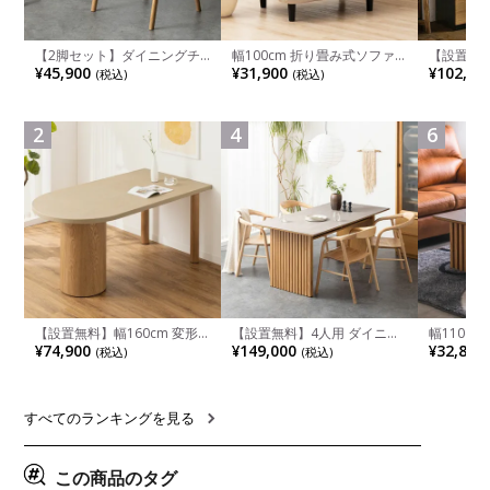
【2脚セット】ダイニングチ
幅100cm 折り畳み式ソファ
【設置無料
ェア 木製 LUGA 肘付き チェ
ベッド コンパクト リクライ
チンカウ
¥45,900
¥31,900
¥102,00
(税込)
(税込)
ア 天然木 リビング椅子 板座
ニング カウチスタイル 省ス
板 引き出
食卓椅子 おしゃれ ウッドチ
ペース ファブリック
箱スペース
ェア アッシュ 和モダン ナチ
ンジ台 キ
ュラル ブラウン 完成品
れ ウッデ
2
4
6
ル グレー
【設置無料】幅160cm 変形
【設置無料】4人用 ダイニン
幅110cm
半円 ダイニングテーブル モ
グテーブルセット 5点 LUGA
木目調 リ
¥74,900
¥149,000
¥32,800
(税込)
(税込)
ルタル風 LENAS コンクリー
セラミックテーブル おしゃれ
付き 長方
ト調 木脚 北欧モダン テーブ
ダイニングチェア 和モダン
ブル おし
ル 4人 食卓テーブル おしゃれ
ナチュラル ブラウン(幅
ブル 格子
ナチュラルモダン 韓国インテ
165cm 食卓テーブル×1 食卓
レー ナチ
リア風 グレージュ
椅子×4)
すべてのランキングを見る
この商品のタグ