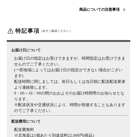
梱包数
1箱
商品についての注意事項
梱包サイズ
幅970×奥行970×高さ630mm
梱包重量
30kg
特記事項
組み立て
（必ずご確認ください）
現地組立品
※お客様組み立て不要(現地にて業者が組み
立て作業を行います)
備考
1人掛け
フルカバーリング仕様
ドライクリーニング可能
お届け日について
お届け日の指定はお受けできますが、時間指定はお受けできま
ご注意
天然木を使用しているため小さな傷や、1点ごとに木
せんのでご了承ください。
目・節、色調など個体差があります。予めご了承くださ
(一部地域によってはお届け日の指定ができない場合がござい
い。
ます)
配送時間に関しましては、前日もしくは当日朝に配送配送業者
より連絡致します。
9：00～18：00の間のおおよそのお届け時間帯のお知らせとな
ります。
※配送状況や交通状況により、時間が前後することもあります
のでご了承ください。
配送費用について
配送費無料
※北海道は1個あたり別途送料22,000円(税込)