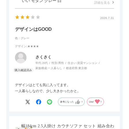
いい モダン グレー 白
詳細を見る
2026.7.31
デザインはGOOD
色：グレー
デザイン
:★★★★
さくさく
年代:
20代
性別:
男性
住まい:
賃貸マンション
家族構成:
一人暮らし
都道府県:
東京都
デザインはとても気に入ってます。
一人暮らしなので、少し大きかったかと。
参考になった
0
Like!
0
幅184cm 2.5人掛け カウチソファ セット 組み合わ