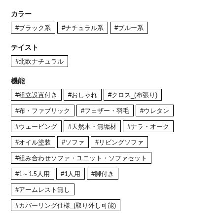
カラー
#ブラック系
#ナチュラル系
#ブルー系
テイスト
#北欧ナチュラル
機能
#組立設置付き
#おしゃれ
#クロス_(布張り)
#布・ファブリック
#フェザー・羽毛
#ウレタン
#ウェービング
#天然木・無垢材
#ナラ・オーク
#オイル塗装
#ソファ
#リビングソファ
#組み合わせソファ・ユニット・ソファセット
#1～1.5人用
#1人用
#脚付き
#アームレスト無し
#カバーリング仕様_(取り外し可能)