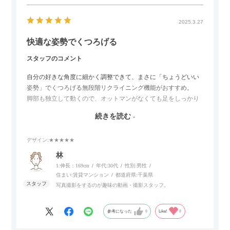
2025.3.27
快適な姿勢でくつろげる
スタッフのコメント
自分の好きな角度に細かく調整できて、まさに「ちょうどいい
姿勢」でくつろげる無段階リクライニング機能がおすすめ。
脚部も独立して動くので、オットマンがなくても足をしっかり
伸ばせたり、スイッチ部分にはUSBポートもついているので、
続きを読む
スマホやタブレットを充電しながらリラックスできるのが嬉し
いポイント。
デザイン
:★★★★★
個人的にはコードレス＆充電式なので、コンセントの場所を気
林
にせず、好きな場所に置けるのが画期的に感じました。
1:伸長：169cm
年代:
30代
性別:
男性
住まい:
賃貸マンション
都道府県:
千葉県
写真撮影をするのが趣味の動画・撮影スタッフ。
参考になった
0
Like!
0