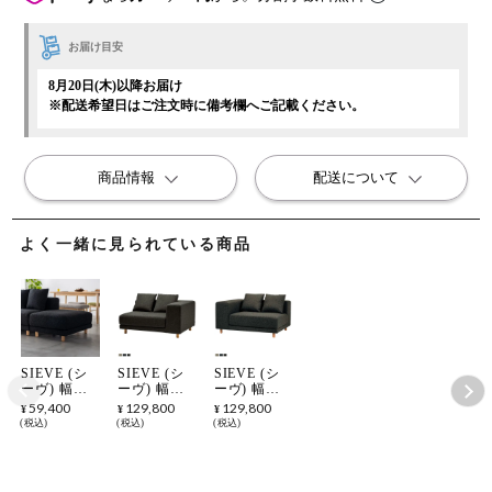
お届け目安
8月20日(木)以降お届け
※配送希望日はご注文時に備考欄へご記載ください。
商品情報
配送について
よく一緒に見られている商品
SIEVE (シ
SIEVE (シ
SIEVE (シ
ーヴ) 幅
ーヴ) 幅
ーヴ) 幅
95cm オッ
124cm 片肘
124cm 片肘
59,400
129,800
129,800
¥
¥
¥
トマン スナ
ソファ スナ
ソファ スナ
税込
税込
税込
グ ユニット
グ ユニット
グ ユニット
ソファ シス
ソファ シス
ソファ シス
テムソファ
テムソファ
テムソファ
ロータイプ
左ひじ ロー
右ひじ ロー