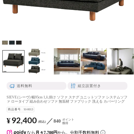
送料無料
組立設置付き
SIEVE (シーヴ) 幅95cm 1人掛け ソファ スナグ ユニットソファ システムソフ
ァ ロータイプ 組み合わせソファ 無垢材 ファブリック 洗える カバーリング
商品番号
SI-0013
92,400
¥
ポイント
840
税込
獲得
なら
月々7,700円
から。分割手数料無料