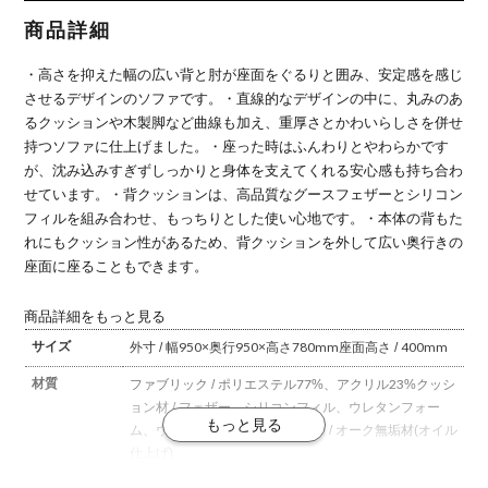
組み合わせ
タイプ 組み
タイプ 組み
自在 無垢材
合わせソフ
合わせソフ
商品詳細
ファブリッ
ァ 無垢材
ァ 無垢材
ク 洗える
ファブリッ
ファブリッ
カバーリン
ク 洗える
ク 洗える
・高さを抑えた幅の広い背と肘が座面をぐるりと囲み、安定感を感じ
グ
カバーリン
カバーリン
グ
グ
させるデザインのソファです。
・直線的なデザインの中に、丸みのあ
るクッションや木製脚など曲線も加え、重厚さとかわいらしさを併せ
持つソファに仕上げました。
・座った時はふんわりとやわらかです
が、沈み込みすぎずしっかりと身体を支えてくれる安心感も持ち合わ
せています。
・背クッションは、高品質なグースフェザーとシリコン
フィルを組み合わせ、もっちりとした使い心地です。
・本体の背もた
れにもクッション性があるため、背クッションを外して広い奥行きの
座面に座ることもできます。
商品詳細をもっと見る
サイズ
外寸 / 幅950×奥行950×高さ780mm
座面高さ / 400mm
材質
ファブリック / ポリエステル77%、アクリル23%
クッシ
ョン材 / フェザー、シリコンフィル、ウレタンフォー
ム、ウェービングテープ
フレーム / オーク無垢材(オイル
仕上げ)