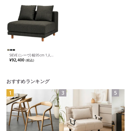
SIEVE (シーヴ) 幅95cm 1人掛
け ソファ スナグ ユニットソ
¥92,400
(税込)
ファ システムソファ ロータ
イプ 組み合わせソファ 無垢
材 ファブリック 洗える カバ
ーリング
おすすめランキング
1
3
5