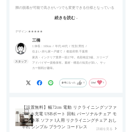
脚の脱着が可能で高さがいつでも変更できる仕様となっている
ので、リビングダイニングからベッドルームまで多目的な場面
続きを読む
でご使用いただけます。
デザイン
:★★★★★
また、補助テーブルとして使用可能なスライドテーブルや収納
内部にもプリンターなどが置けるスライド棚板がついているの
三橋
でテレビ台以外にもオフィスなどでの収納家具やリビングでの
1:伸長：169cm
年代:
40代
性別:
男性
サイドボードとして多目的な用途に対応しています。
住まい:
持ち家一戸建て
都道府県:
千葉県
家具・インテリア業界一筋17年。色彩検定3級、スリープ
アドバイザー資格保有。素材・構造の知見が深い。サッ
また、扉は横方向へのスライド式となっているので開閉時のス
カー観戦が趣味。
ペースを最小限に抑えられ、省スペースでご利用いただけるの
もポイントです！
参考になった
0
Like!
0
【設置無料】幅72cm 電動 リクライニングソファ
スマホ充電 USBポート 回転 パーソナルチェア モ
ダン 本革 ソファ 1人用 リクライニングチェア おし
ゃれ シンプル ブラウン コードレス
詳細を見る