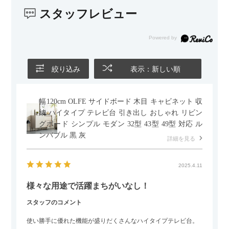
スタッフレビュー
また、カウチのように足を伸ばしてくつろげるスタイルが理想
だったので、それが叶って大満足です。オットマンは自由に動
かせるため、普段はカウチとして使い、来客時には離してスツ
ールとして使えるなど、使い勝手の良さも魅力だと感じていま
す。
絞り込み
表示：新しい順
幅120cm OLFE サイドボード 木目 キャビネット 収
納 ハイタイプ テレビ台 引き出し おしゃれ リビン
グボード シンプル モダン 32型 43型 49型 対応 ル
ンバブル 黒 灰
詳細を見る
2025.4.11
様々な用途で活躍まちがいなし！
スタッフのコメント
使い勝手に優れた機能が盛りだくさんなハイタイプテレビ台。