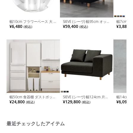
幅10cm フラワーベース 大 ク
SIEVE (シーヴ) 幅95cm オット
幅7cm 
リア ガラス 花瓶 球体 一輪挿
マン スナグ ユニットソファ
ア ガラス
¥6,480
¥59,400
¥3,880
(税込)
(税込)
(
し クリスタルガラス 花器 オ
システムソファ ロータイプ
オブジェ 
ブジェ 花入れ おしゃれ ガラ
組み合わせ自在 無垢材 ファ
入れ おし
スベース ギフト リビング 玄
ブリック 洗える カバーリン
リビング 
関 モダン 透明 完成品
グ
ン ブルー
幅50cm 食器棚 ダストボック
SIEVE (シーヴ) 幅124cm 片肘
幅14cm 
スストレージ プラシア ごみ
ソファ スナグ ユニットソフ
ザイクガラ
¥24,800
¥129,800
¥6,090
(税込)
(税込)
(
箱収納 スリムストッカー キ
ァ システムソファ 左ひじ ロ
花入れ ガ
ッチン収納 おしゃれ 可動棚
ータイプ 組み合わせソファ
インテリ
付き ランドリー 収納 洗面所
無垢材 ファブリック 洗える
花瓶 おし
モダン ホワイト グレー
カバーリング
ング ダイ
最近チェックしたアイテム