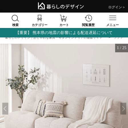
ログイン＞
検索
閲覧履歴
カテゴリー
カート
メニュー
【重要】 熊本県の地震の影響による配送遅延について
暮らしのデザイン｜おしゃれな家具・モダンインテリアの通販サイト
ソファ
1
/
25