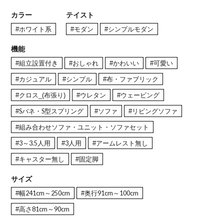
カラー
テイスト
#ホワイト系
#モダン
#シンプルモダン
機能
#組立設置付き
#おしゃれ
#かわいい
#可愛い
#カジュアル
#シンプル
#布・ファブリック
#クロス_(布張り)
#ウレタン
#ウェービング
#Sバネ・S型スプリング
#ソファ
#リビングソファ
#組み合わせソファ・ユニット・ソファセット
#3～3.5人用
#3人用
#アームレスト無し
#キャスター無し
#固定脚
サイズ
#幅241cm～250cm
#奥行91cm～100cm
#高さ81cm～90cm