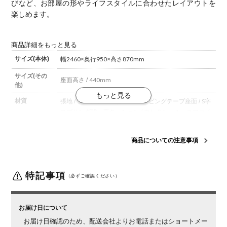
びなど、お部屋の形やライフスタイルに合わせたレイアウトを
楽しめます。
商品詳細をもっと見る
サイズ(本体)
幅2460×奥行950×高さ870mm
サイズ(その
座面高さ / 440mm
他)
材質
張地 / ファブリック
背面 / ウェービングテープ
座面 / S字
スプリング
背・座クッション / ウレタン、ルースファイ
バー
脚 / 木
構造・加工
ノックダウン構造
商品についての注意事項
梱包数
6
梱包サイズ
特記事項
梱包1・3・5 / 幅760×奥行330×高さ600mm
梱包2・4・
（必ずご確認ください）
6 / 幅760×奥行980×高さ520mm
梱包重量
梱包1・3・5 / 7kg
梱包2・4・6 / 20kg
お届け日について
組み立て
現地組立品
※お客様組み立て不要(現地にて業者が組み
お届け日確認のため、配送会社よりお電話またはショートメー