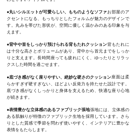
●丸いシルエットが可愛らしい、もちのようなソファ
お部屋のア
クセントになる、もっちりとしたフォルムが魅力のデザインで
す。
丸みを帯びた形状が、空間に優しく温かみのある印象を与
えます。
●背中や首をしっかり預けられる背もたれクッション
背もたれに
は十分な高さとボリュームがあり、背中から首元までをしっか
りと支えます。
長時間座っても疲れにくく、ゆったりとリラッ
クスした時間を過ごせます。
●底づき感がなく座りやすい、絶妙な硬さのクッション
座面は柔
らかすぎず硬すぎない、ほどよい反発力を持たせた設計です。
底づき感がなくしっかりと身体を支えるため、快適な座り心地
が続きます。
●表情豊かな立体感のあるファブリック張地
張地には、立体感の
ある肌触りが特徴のファブリック生地を採用しています。
さら
りとした質感で季節を問わず使いやすく、インテリアに豊かな
表情をもたらします。