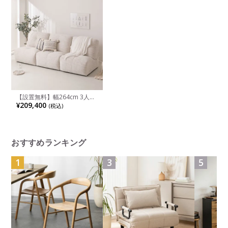
【設置無料】幅264cm 3人掛
け ソファ ファブリック 肘な
¥209,400
(税込)
し ソファー ユニットソファ
組み合わせ自由 リビングソフ
ァ おしゃれ モジュールソフ
ァ 脱着式 シンプルモダン 白
おすすめランキング
1
3
5