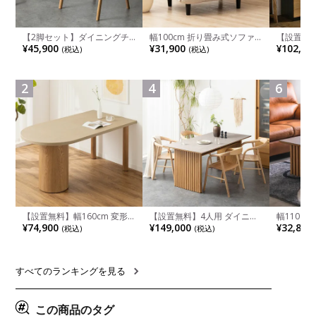
【2脚セット】ダイニングチ
幅100cm 折り畳み式ソファ
【設置無料
ェア 木製 LUGA 肘付き チェ
ベッド コンパクト リクライ
チンカウ
¥45,900
¥31,900
¥102,00
(税込)
(税込)
ア 天然木 リビング椅子 板座
ニング カウチスタイル 省ス
板 引き出
食卓椅子 おしゃれ ウッドチ
ペース ファブリック
箱スペース
ェア アッシュ 和モダン ナチ
ンジ台 キ
ュラル ブラウン 完成品
れ ウッデ
2
4
6
ル グレー
【設置無料】幅160cm 変形
【設置無料】4人用 ダイニン
幅110cm
半円 ダイニングテーブル モ
グテーブルセット 5点 LUGA
木目調 リ
¥74,900
¥149,000
¥32,800
(税込)
(税込)
ルタル風 LENAS コンクリー
セラミックテーブル おしゃれ
付き 長方
ト調 木脚 北欧モダン テーブ
ダイニングチェア 和モダン
ブル おし
ル 4人 食卓テーブル おしゃれ
ナチュラル ブラウン(幅
ブル 格子
ナチュラルモダン 韓国インテ
165cm 食卓テーブル×1 食卓
レー ナチ
リア風 グレージュ
椅子×4)
すべてのランキングを見る
この商品のタグ