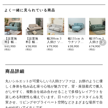
よく一緒に見られている商品
【設置無
【設置無
幅200cm 3
幅131cm カ
幅197cm 3
料】幅
料】幅
人掛け ソフ
ウチソファ
人掛け ソフ
166cm 2.5人
165cm 2.5人
ァ ポケット
スツール付
ァ ファブリ
61,900
58,900
79,900
38,900
74,900
¥
¥
¥
¥
¥
掛けソファ
掛け ソファ
コイル ファ
き クッショ
ックソファ
税込
税込
税込
税込
税込
ローソファ
ファブリッ
ブリック 3
ン付き スチ
キューブ型
ファブリッ
ク 布張り
人用 ソファ
ール脚 ファ
モダン リビ
ク カジュア
クッション
ー リビング
ブリック ソ
ングソファ
ル 可愛い
付き 脚付き
ソファ ロー
ファ シンプ
おしゃれ モ
リビングソ
ソファ ソフ
ル モダン
ダン グリー
ファ コンパ
ァー 低め
リビングソ
ン グレー
商品詳細
クトソファ
ゆったり シ
ファ おしゃ
イエロー ピ
カジュアル
ンプル モダ
れ グレー
ンク
ソファ おし
ン エレガン
ブルー ベー
丸いシルエットが可愛らしい3人掛けソファは、お餅のように優
ゃれ ナチュ
ト リビング
ジュ ルンバ
ラル リビン
ブル
しく身体を包み込む座り心地が魅力です。
背・座脱着式で搬入
グ ルンバブ
がしやすく、複数台を組み合わせることで多様なレイアウトを
ル
楽しめる利便性も備えています。
日々のリラックスタイムを充
実させ、リビングやプライベート空間などさまざまな場所で合
わせやすいアイテムです。