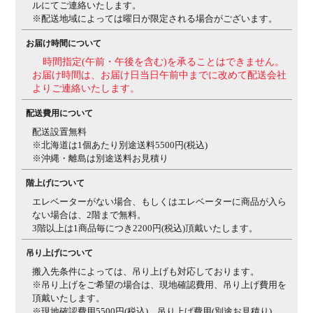
立て作業を行います)
ルにてご連絡いたします。
※配送地域によっては曜日が限定される場合がございます。
備考
本体 / 張り込み式
裏面 / 連結用パーツ付き
お届け時間について
時間指定(午前・午後を含む)を承ることはできません。
お届け時間は、お届け日当日午前中までに改めて配送会社
よりご連絡いたします。
配送費用について
配送設置無料
※北海道は1個あたり別途送料5500円(税込)
※沖縄・離島は別途送料お見積り
階上げについて
エレベーターがない場合、もしくはエレベーターに商品が入ら
ない場合は、2階まで無料。
3階以上は1商品毎につき2200円(税込)頂戴いたします。
吊り上げについて
搬入先条件によっては、吊り上げも対応しております。
※吊り上げをご希望の場合は、現地確認費用、吊り上げ費用を
頂戴いたします。
※現地確認費用5500円(税込)、吊り上げ費用(別途お見積り)