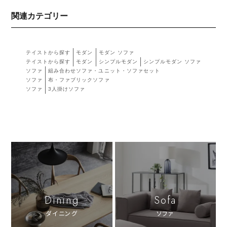
関連カテゴリー
テイストから探す
モダン
モダン ソファ
テイストから探す
モダン
シンプルモダン
シンプルモダン ソファ
ソファ
組み合わせソファ・ユニット・ソファセット
ソファ
布・ファブリックソファ
ソファ
3人掛けソファ
Dining
Sofa
ダイニング
ソファ