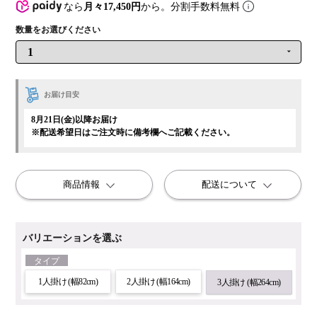
なら
月々17,450円
から。分割手数料無料
お届け目安
8月21日(金)以降お届け
※配送希望日はご注文時に備考欄へご記載ください。
商品情報
配送について
バリエーションを選ぶ
タイプ
1人掛け (幅82cm)
2人掛け (幅164cm)
3人掛け (幅264cm)