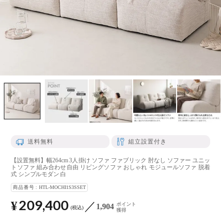
送料無料
組立設置付き
【設置無料】幅264cm 3人掛け ソファ ファブリック 肘なし ソファー ユニッ
トソファ 組み合わせ自由 リビングソファ おしゃれ モジュールソファ 脱着
式 シンプルモダン 白
商品番号
HTL-MOCHI1S3SSET
209,400
¥
ポイント
1,904
税込
獲得