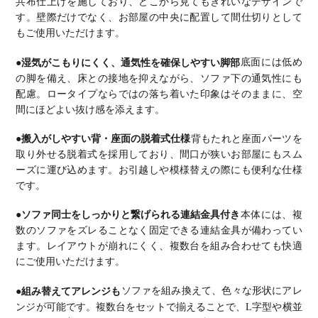
共布仕上げを施しており、どこから見てもきれいなデザインで
す。
壁際だけでなく、お部屋の中央に配置して間仕切りとして
もご使用いただけます。
●湿気がこもりにくく、通気性を確保しやすい脚部
底面には低め
の脚を備え、床との接地を抑えながら、ソファ下の通気性にも
配慮。
ロータイプならではの落ち着いた印象はそのままに、空
間にほどよい抜け感を添えます。
●搬入がしやすい背・座面の脱着式仕様
背もたれと座面パーツを
取り外せる脱着式を採用しており、間口が狭いお部屋にもスム
ーズに運び込めます。
お引越しや模様替えの際にも便利な仕様
です。
●ソファ同士をしっかりと繋げられる連結金具付き
本体には、複
数のソファをズレることなく固定できる連結金具が備わってい
ます。
レイアウトが崩れにくく、複数台を組み合わせても快適
にご使用いただけます。
●組み替えてアレンジも
ソファを組み換えて、色々な形状にアレ
ンジが可能です。
複数台をセットで揃えることで、L字型や横並