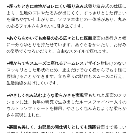
●座ったときに生地がヨレにくい張り込み式
張り込み式の仕様に
より、生地のズレやたるみが出にくく、すっきりとした佇まい
を保ちやすい仕上がりに。
ソファ本体との一体感があり、丸み
のあるフォルムをきれいに引き立てます。
●あぐらをかいても余裕のある広々とした座面
座面の奥行きと幅
に十分なゆとりを持たせています。
あぐらをかいたり、お好み
の姿勢でくつろいだりと、自由なスタイルで座れます。
●横からでもスムーズに座れるアームレスデザイン
肘掛けのない
スッキリとした形状のため、正面だけでなく横からでも手軽に
腰掛けることができます。
立ち座りの動作もスムーズに行え、
生活動線を妨げにくいです。
●やさしく包み込むような柔らかさを実現
背もたれと座面のクッ
ションには、長年の研究で生み出したルースファイバー入りの
ウルトラソフトシートを採用。
やさしく包み込むような柔らか
さを実現しました。
●裏面も美しく、お部屋の間仕切りとしても活躍
背面まで美しい