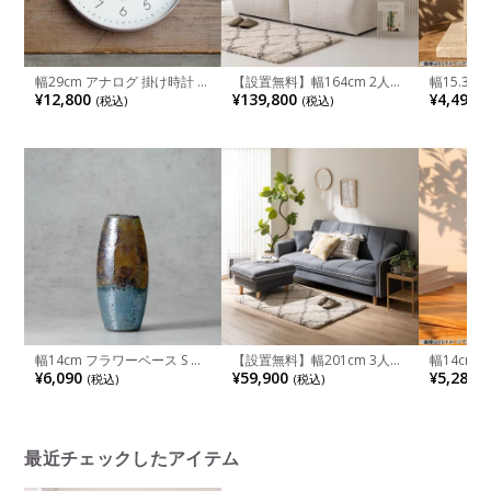
幅29cm アナログ 掛け時計 ノ
【設置無料】幅164cm 2人掛
幅15.3c
ルテ スイープ 静音 壁時計 イ
け ソファ ファブリック 肘な
ィヴェク 
¥12,800
¥139,800
¥4,490
(税込)
(税込)
(
ンテリア ウォールクロック
し ソファー ユニットソファ
ンド 写真
モダン 壁掛け時計 おしゃれ
組み合わせ自由 リビングソフ
写真立て 
リビング 時計 北欧 シンプル
ァ おしゃれ モジュールソフ
インテリア
完成品
ァ 脱着式 シンプルモダン 白
ラウン 完
幅14cm フラワーベース S モ
【設置無料】幅201cm 3人掛
幅14cm
ザイクガラス 花器 一輪挿し
け カウチソファ ファブリッ
レジン フ
¥6,090
¥59,900
¥5,280
(税込)
(税込)
(
花入れ ガラス雑貨 オブジェ
ク ソファベッド オットマン
け 写真フ
インテリア雑貨 ガラスベース
付き おしゃれ モダン ルンバ
真立て つ
花瓶 おしゃれ キラキラ リビ
ブル
ンテリア 
ング ダイニング 玄関
ウン 完成
最近チェックしたアイテム