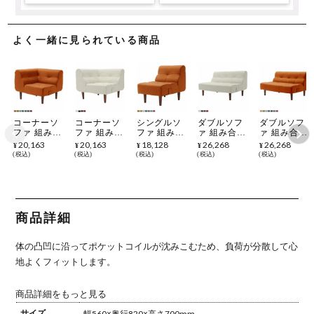
よく一緒に見られている商品
コーナーソ
コーナーソ
シングルソ
ダブルソフ
ダブルソフ
ファ 組み合
ファ 組み合
ファ 組み合
ァ 組み合わ
ァ 組み合わ
わせソファ
わせソファ
わせソファ
せソファ
せソファ タ
20,163
20,163
18,128
26,268
26,268
¥
¥
¥
¥
¥
タスク 1人
PVC 1人掛
タスク 1人
PVC 2人掛
スク 2人掛
税込
税込
税込
税込
税込
掛け ポケッ
け ポケット
掛け ポケッ
け ポケット
け ポケット
トコイル
コイル
トコイル
コイル
コイル
商品詳細
体の凸凹に沿ってポケットコイルが沈みこむため、負荷が分散して心
地よくフィットします。
商品詳細をもっと見る
サイズ
幅560×奥行820×高さ700mm