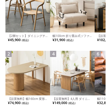
【2脚セット】ダイニングチ
幅100cm 折り畳み式ソファ
【設置無料
ェア 木製 LUGA 肘付き チェ
ベッド コンパクト リクライ
チンカウ
¥45,900
¥31,900
¥102,00
(税込)
(税込)
ア 天然木 リビング椅子 板座
ニング カウチスタイル 省ス
板 引き出
食卓椅子 おしゃれ ウッドチ
ペース ファブリック
箱スペース
ェア アッシュ 和モダン ナチ
ンジ台 キ
ュラル ブラウン 完成品
れ ウッデ
2
4
6
ル グレー
【設置無料】幅160cm 変形
【設置無料】4人用 ダイニン
幅110cm
半円 ダイニングテーブル モ
グテーブルセット 5点 LUGA
木目調 リ
¥74,900
¥149,000
¥32,800
(税込)
(税込)
ルタル風 LENAS コンクリー
セラミックテーブル おしゃれ
付き 長方
ト調 木脚 北欧モダン テーブ
ダイニングチェア 和モダン
ブル おし
ル 4人 食卓テーブル おしゃれ
ナチュラル ブラウン(幅
ブル 格子