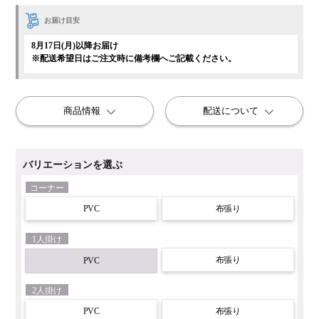
お届け目安
8月17日(月)以降お届け
※配送希望日はご注文時に備考欄へご記載ください。
商品情報
配送について
バリエーションを選ぶ
コーナー
PVC
布張り
1人掛け
布張り
PVC
2人掛け
PVC
布張り