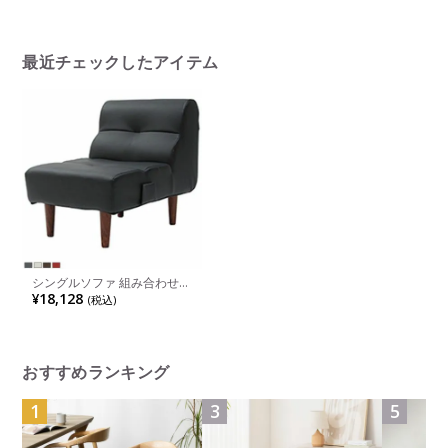
コード 椅子 おしゃれ リビン
おしゃれ 
グチェア モダン ブラック ナ
ンバブル
チュラル 完成品
最近チェックしたアイテム
シングルソファ 組み合わせソ
ファ PVC 1人掛け ポケットコ
¥18,128
(税込)
イル
おすすめランキング
1
3
5