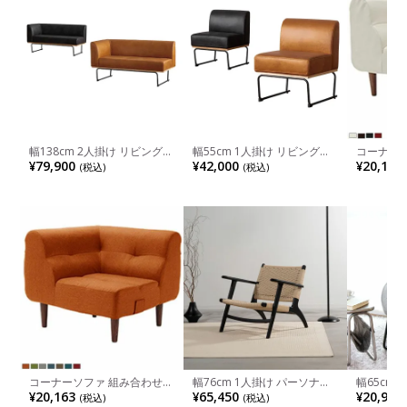
幅138cm 2人掛け リビングソ
幅55cm 1人掛け リビングソ
コーナー
ファ COMFORM CRUSH
ファ COMFORM CRUSH
ファ PV
¥79,900
¥42,000
¥20,163
(税込)
(税込)
DANTON2 レザー調 ソファ
DANTON2 レザー調 ソファ
イル
右肘付き ダイニングソファ
肘なし ダイニングソファ お
おしゃれ リビングソファ ル
しゃれ リビングソファ ルン
ンバブル モダン 茶 黒 完成品
バブル モダン 茶 黒 完成品
コーナーソファ 組み合わせソ
幅76cm 1人掛け パーソナル
幅65cm 
ファ タスク 1人掛け ポケット
チェア form ANGE 木製 ラウ
ブリック 
¥20,163
¥65,450
¥20,900
(税込)
(税込)
コイル
ンジチェア 肘付き ペーパー
グソファ