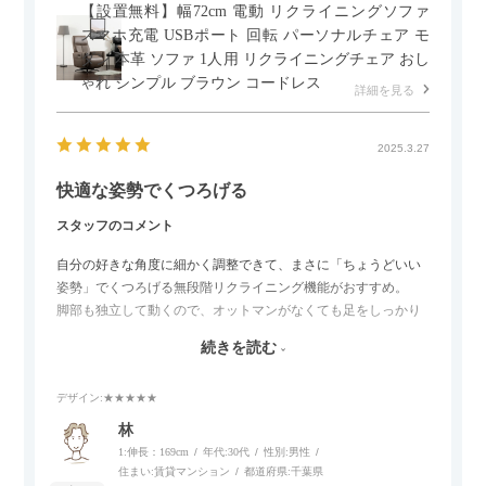
【設置無料】幅72cm 電動 リクライニングソファ
スマホ充電 USBポート 回転 パーソナルチェア モ
ダン 本革 ソファ 1人用 リクライニングチェア おし
ゃれ シンプル ブラウン コードレス
詳細を見る
2025.3.27
快適な姿勢でくつろげる
スタッフのコメント
自分の好きな角度に細かく調整できて、まさに「ちょうどいい
姿勢」でくつろげる無段階リクライニング機能がおすすめ。
脚部も独立して動くので、オットマンがなくても足をしっかり
伸ばせたり、スイッチ部分にはUSBポートもついているので、
続きを読む
スマホやタブレットを充電しながらリラックスできるのが嬉し
いポイント。
デザイン
:★★★★★
個人的にはコードレス＆充電式なので、コンセントの場所を気
林
にせず、好きな場所に置けるのが画期的に感じました。
1:伸長：169cm
年代:
30代
性別:
男性
住まい:
賃貸マンション
都道府県:
千葉県