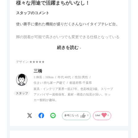
様々な用途で活躍まちがいなし！
スタッフのコメント
使い勝手に優れた機能が盛りだくさんなハイタイプテレビ台。
脚の脱着が可能で高さがいつでも変更できる仕様となっている
ので、リビングダイニングからベッドルームまで多目的な場面
続きを読む
でご使用いただけます。
デザイン
:★★★★★
また、補助テーブルとして使用可能なスライドテーブルや収納
内部にもプリンターなどが置けるスライド棚板がついているの
三橋
でテレビ台以外にもオフィスなどでの収納家具やリビングでの
1:伸長：169cm
年代:
40代
性別:
男性
サイドボードとして多目的な用途に対応しています。
住まい:
持ち家一戸建て
都道府県:
千葉県
家具・インテリア業界一筋17年。色彩検定3級、スリープ
アドバイザー資格保有。素材・構造の知見が深い。サッ
また、扉は横方向へのスライド式となっているので開閉時のス
カー観戦が趣味。
ペースを最小限に抑えられ、省スペースでご利用いただけるの
もポイントです！
参考になった
0
Like!
0