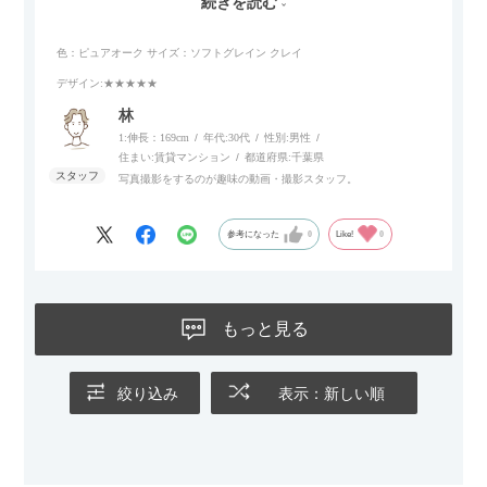
続きを読む
リラックスタイムによさそうでした。回転タイプなので、個人
的には狭いスペースでも立ち上がりがしやすい点が良かったで
色：ピュアオーク
サイズ：ソフトグレイン クレイ
す。
デザイン
:★★★★★
林
1:伸長：169cm
年代:
30代
性別:
男性
住まい:
賃貸マンション
都道府県:
千葉県
写真撮影をするのが趣味の動画・撮影スタッフ。
参考になった
0
Like!
0
もっと見る
絞り込み
表示：新しい順