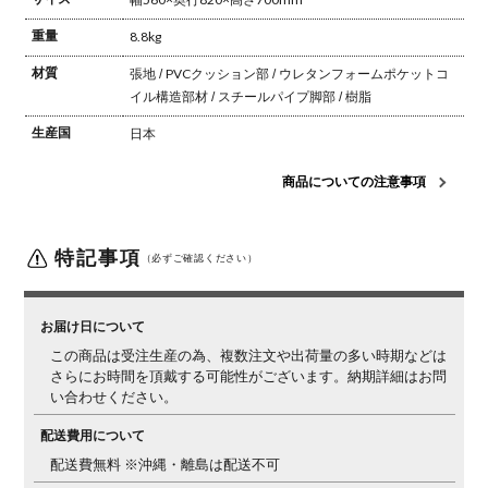
重量
8.8kg
材質
張地 / PVC
クッション部 / ウレタンフォーム
ポケットコ
イル構造部材 / スチールパイプ
脚部 / 樹脂
生産国
日本
商品についての注意事項
特記事項
（必ずご確認ください）
お届け日について
この商品は受注生産の為、複数注文や出荷量の多い時期などは
さらにお時間を頂戴する可能性がございます。納期詳細はお問
い合わせください。
配送費用について
配送費無料 ※沖縄・離島は配送不可