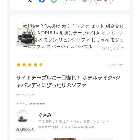
幅184cm 2.5人掛け カウチソファ セット 組み合わ
せ自由 MODULIA 肘掛けテーブル付き オットマン
付き 撥水 モダン リビングソファ おしゃれ モジュ
ールソファ 黒 ベージュ ルンバブル
詳細を見る
2026.7.26
サイドテーブルに一目惚れ！ ホテルライク×ジ
ャパンディにぴったりのソファ
色：ベージュ
デザイン
:★★★★★
あさみ
年代:
30代
性別:
女性
住まい:
賃貸マンション
家族構成:
夫婦・子供
都道府県:
東京都