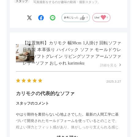
写真撮影をするのが趣味の動画・撮影スタッフ。
参考になった
0
Like!
0
【設置無料】カリモク 幅98cm 1人掛け 回転ソファ
日本製 本革張り ハイバック ソファ モールドウレ
タン ソフトグレイン リビングソファ アームソファ
レザーソファ おしゃれ karimoku
詳細を見る
2025.3.27
カリモクの代表的なソファ
スタッフのコメント
やはり期待を裏切らない心地よさでした。最新の人間工学に基
づいて開発されたモールドフォームを使っているとのことで、
程よい弾力とフィット感があり、体がしっかり支えられる感じ
がします。長時間座っていても疲れにくいので、リビングでの