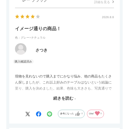
レー ブラック
詳細を見る
2026.8.6
イメージ通りの商品！
色：グレー×ナチュラル
さつき
現物を見れないので購入までにかなり悩み、他の商品もたくさ
ん探しましたが、これ以上好みのテーブルはないという結論に
至り、購入を決めました。結果、色味も大きさも、写真通りで
した。とても満足です！
続きを読む
セラミック天板が思った以上に滑りが良く、汚れも拭きやすい
ですがお皿もよく滑り…使い慣れるまでは少し気を付けなくて
はいけないかもしれません。天板が冷たいので冬にどうなるの
参考になった
0
Like!
0
かなというのも気になります。