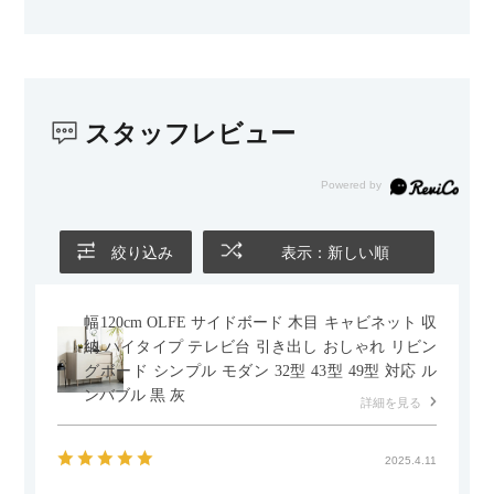
わが家のホテルライク×ジャパンディのインテリアにも自然にな
じみました。
子どもがいるので、撥水加工で汚れに強い生地なのもとても助
かっています。気兼ねなく使える安心感があります。
スタッフレビュー
また、カウチのように足を伸ばしてくつろげるスタイルが理想
だったので、それが叶って大満足です。オットマンは自由に動
かせるため、普段はカウチとして使い、来客時には離してスツ
ールとして使えるなど、使い勝手の良さも魅力だと感じていま
す。
絞り込み
表示：新しい順
幅120cm OLFE サイドボード 木目 キャビネット 収
納 ハイタイプ テレビ台 引き出し おしゃれ リビン
グボード シンプル モダン 32型 43型 49型 対応 ル
ンバブル 黒 灰
詳細を見る
2025.4.11