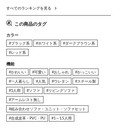
ナチュラルモダン 韓国インテ
165cm 食卓テーブル×1 食卓
レー ナチ
リア風 グレージュ
椅子×4)
すべてのランキングを見る
この商品のタグ
カラー
#ブラック系
#ホワイト系
#ダークブラウン系
#レッド系
機能
#かわいい
#可愛い
#おしゃれ
#かっこいい
#一人暮らし
#人気
#ウレタン
#スチール製
#1人用
#ソファ
#リビングソファ
#アームレスト無し
#組み合わせソファ・ユニット・ソファセット
#合成皮革・PVC・PU
#1～1.5人用