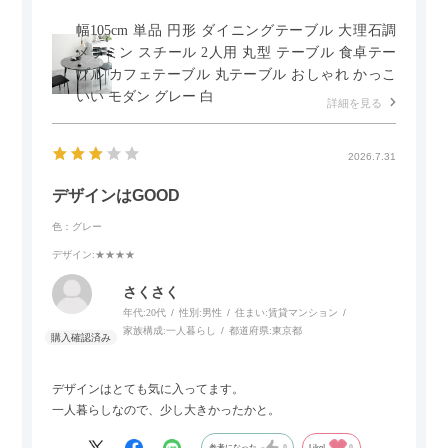
幅105cm 単品 円形 ダイニングテーブル 大理石調
メラミン スチール 2人用 丸型 テーブル 食卓テー
ブル カフェテーブル 丸テーブル おしゃれ かっこ
いい モダン グレー 白
詳細を見る
2026.7.31
デザインはGOOD
色：グレー
デザイン
:★★★★
さくさく
年代:
20代
性別:
男性
住まい:
賃貸マンション
家族構成:
一人暮らし
都道府県:
東京都
デザインはとても気に入ってます。
一人暮らしなので、少し大きかったかと。
参考になった
0
Like!
0