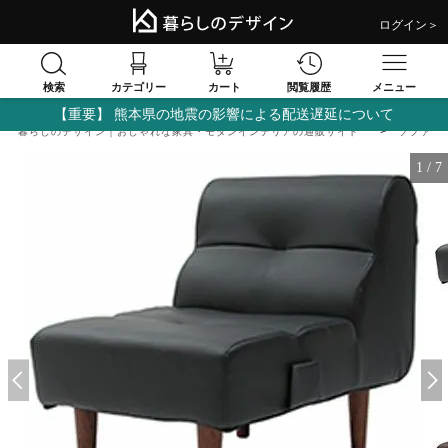
ログイン＞
検索
閲覧履歴
カテゴリー
カート
メニュー
【重要】 熊本県の地震の影響による配送遅延について
暮らしのデザイン｜おしゃれな家具・モダンインテリアの通販サイト
ソファ
1
/
7