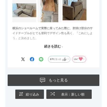
横浜のショールームで実際に座ってみた際に、肘掛け部分のサ
イドテーブルがとても便利でデザイン性も高く、「これにしよ
う」と決めました。
続きを読む
サイズは2.5人掛けですが、幅184cmとコンパクトなので圧迫感
がなく、わが家にはちょうど良いサイズ感でした。200cmのラ
グとのバランスもぴったりで、リビング全体がすっきり見えま
参考になった
1
Like!
1
す。
黒いスチール脚のおかげで抜け感があり、見た目が重たくなら
ないのもお気に入りのポイントです。さらに、わが家はソファ
もっと見る
の後ろ側を通ることも多い間取りなので、背面まできれいに仕
上げられているデザインも気に入っています。どの角度から見
ても美しく、空間の印象を損ないません。
絞り込み
表示：新しい順
カラーはベージュとグレージュの中間のような絶妙な色味で、