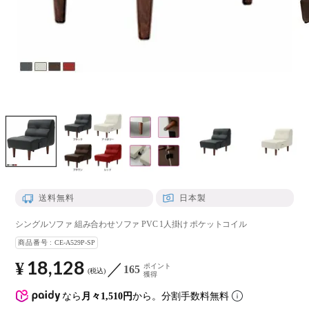
送料無料
日本製
シングルソファ 組み合わせソファ PVC 1人掛け ポケットコイル
商品番号
CE-A529P-SP
18,128
¥
ポイント
165
税込
獲得
なら
月々1,510円
から。分割手数料無料