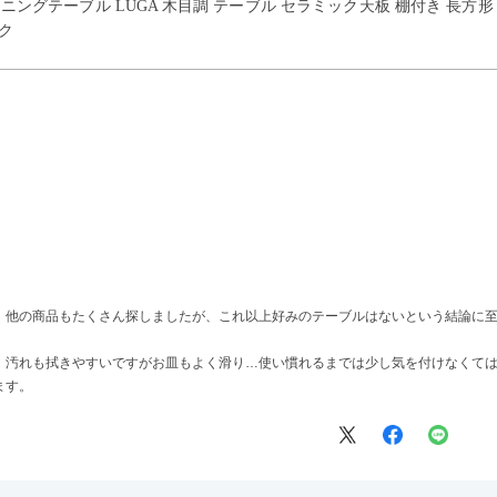
イニングテーブル LUGA 木目調 テーブル セラミック天板 棚付き 長方
ク
、他の商品もたくさん探しましたが、これ以上好みのテーブルはないという結論に
、汚れも拭きやすいですがお皿もよく滑り…使い慣れるまでは少し気を付けなくて
ます。