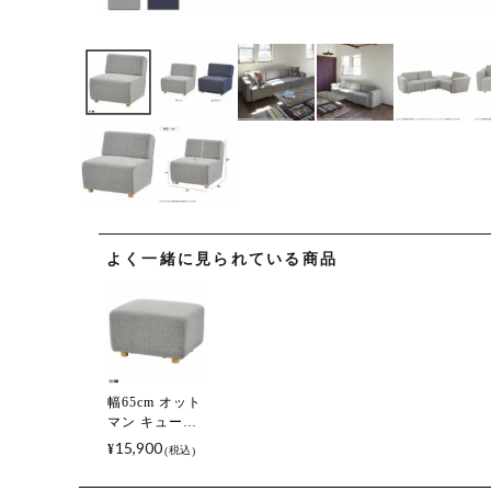
よく一緒に見られている商品
幅65cm オット
マン キューブ
シリーズ 組替
15,900
¥
税込
えソファ ロー
ソファ 組み合