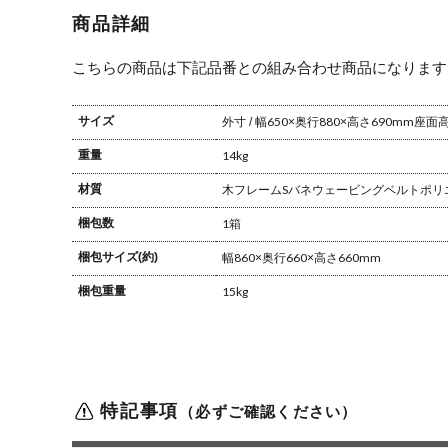
わせ自由 シン
商品詳細
プル 北欧 モダ
ン グレー ネイ
ビー
こちらの商品は下記品番との組み合わせ商品になります
サイズ
外寸 / 幅650×奥行880×高さ690mm
座面高さ
重量
14kg
材質
木フレーム
Sバネ
ウェービングベルト
ポリ
梱包数
1箱
梱包サイズ(約)
幅860×奥行660×高さ660mm
梱包重量
15kg
特記事項
（必ずご確認ください）