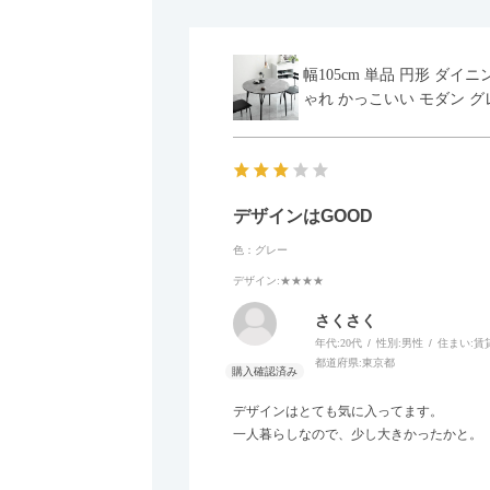
幅105cm 単品 円形 ダ
ゃれ かっこいい モダン グ
デザインはGOOD
色：グレー
デザイン
:★★★★
さくさく
年代:
20代
性別:
男性
住まい:
賃
都道府県:
東京都
デザインはとても気に入ってます。
一人暮らしなので、少し大きかったかと。