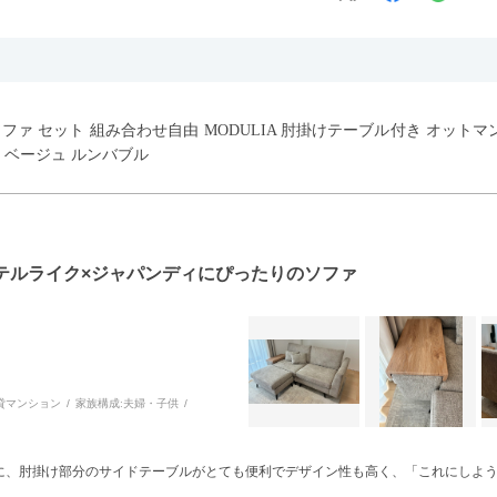
ウチソファ セット 組み合わせ自由 MODULIA 肘掛けテーブル付き オット
 ベージュ ルンバブル
テルライク×ジャパンディにぴったりのソファ
貸マンション
家族構成:
夫婦・子供
に、肘掛け部分のサイドテーブルがとても便利でデザイン性も高く、「これにしよ