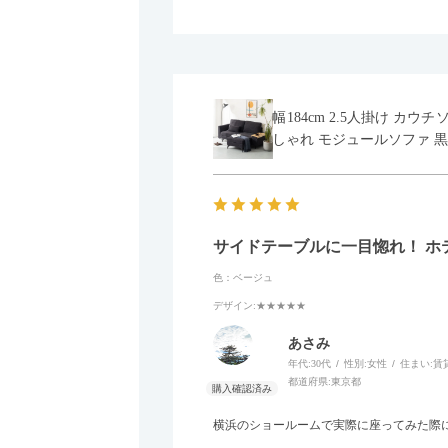
幅184cm 2.5人掛け カ
しゃれ モジュールソファ 黒
サイドテーブルに一目惚れ！ ホ
色：ベージュ
デザイン
:★★★★★
あさみ
年代:
30代
性別:
女性
住まい:
賃
都道府県:
東京都
横浜のショールームで実際に座ってみた際