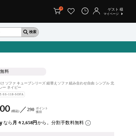
0
ゲスト
様
マイページ
無料
1人掛け ソファ キューブシリーズ 組替えソファ 組み合わせ自由 シンプル 北
グレー ネイビー
Z-SS-118-SOFA
900
ポイント
290
税込
獲得
なら
月々2,658円
から。分割手数料無料