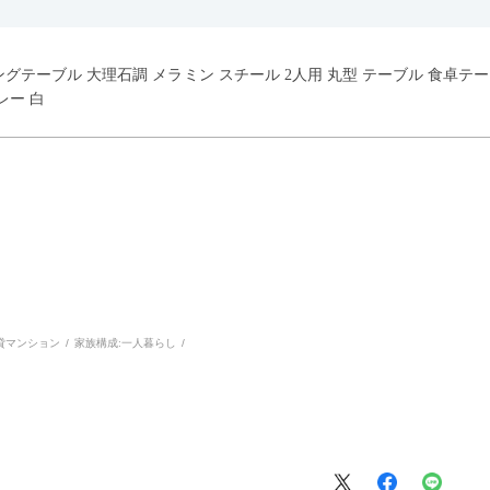
イニングテーブル 大理石調 メラミン スチール 2人用 丸型 テーブル 食卓
レー 白
貸マンション
家族構成:
一人暮らし