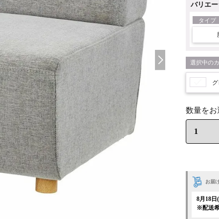
バリエー
タイプ
グ
お届
8月18
※配送