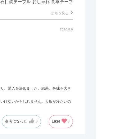
形 石目調テーブル おしゃれ 食卓テーブ
詳細を見る
2026.8.6
至り、購入を決めました。結果、色味も大き
はいけないかもしれません。天板が冷たいの
参考になった
0
Like!
0