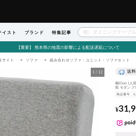
テイスト
ブランド
特集記事
【重要】 熊本県の地震の影響による配送遅延について
販サイト
ソファ
組み合わせソファ・ユニット・ソファセット
送料
1
/
12
幅65cm 
欧 モダン 
商品番号
A
31,
¥