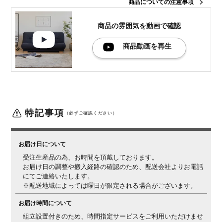
商品についての注意事項
生産国
日本
梱包数
1箱
商品の雰囲気を
動画で確認
梱包サイズ
幅1950×奥行1160×高さ330mm
商品動画を再生
梱包重量
45kg
備考
合板、接着剤 / エフフォースター(F☆☆☆☆)
特記事項
（必ずご確認ください）
お届け日について
受注生産品の為、お時間を頂戴しております。
お届け日の調整や搬入経路の確認のため、配送会社よりお電話
にてご連絡いたします。
※配送地域によっては曜日が限定される場合がございます。
お届け時間について
組立設置付きのため、時間指定サービスをご利用いただけませ