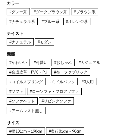
カラー
#グレー系
#ダークブラウン系
#ブラウン系
#ナチュラル系
#ブルー系
#オレンジ系
テイスト
#ナチュラル
#モダン
機能
#かわいい
#可愛い
#おしゃれ
#カジュアル
#合成皮革・PVC・PU
#布・ファブリック
#コイルスプリング
#ミドルバック
#3人用
#ソファ
#ローソファ・フロアソファ
#ソファベッド
#リビングソファ
#アームレスト無し
サイズ
#幅181cm～190cm
#奥行81cm～90cm