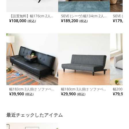
【設置無料】幅176cm 2人掛
SIEVE (シーヴ) 幅134cm 2人
SIEVE (
け ソファ ARESSA カバーリン
掛け ソファ クロッシング ロ
掛け ソフ
¥108,000
¥189,200
¥179,30
(税込)
(税込)
グ ソファー 布張り クッショ
ーソファ 脚なし 木板フレー
ソファ ボ
ン おしゃれ リビングソファ
ム 無垢材 ファブリック 洗え
り感 スチ
モダン ネイビー グレー アイ
る カバーリング 北欧
洗える カ
ボリー ルンバブル
幅183cm 3人掛け ソファベッ
幅180cm 3人掛け ソファベッ
幅200cm
ド シングル ドリンクホルダ
ド ソファ シンプル 布 ファブ
ケットコイ
¥39,900
¥29,900
¥79,900
(税込)
(税込)
ー付き レザー調 折りたたみ l
リック リクライニング 折り
人用 ソフ
字 一人暮らし ベッド ローソ
たたみ ブラック
ァ ローソ
ファ かっこいい ナチュラル
ゆったり 
モダン 黒 白
レガント 
最近チェックしたアイテム