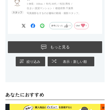
1:伸長：169cm
年代:
30代
性別:
男性
住まい:
賃貸マンション
都道府県:
千葉県
写真撮影をするのが趣味の動画・撮影スタッフ。
参考になった
0
Like!
0
もっと見る
絞り込み
表示：新しい順
あなたにおすすめ