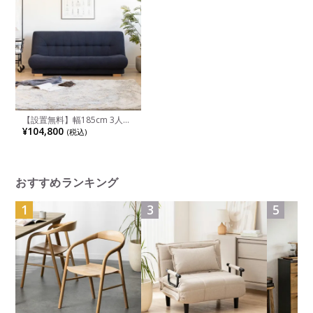
【設置無料】幅185cm 3人掛
け リエール ソファベッド ソ
¥104,800
(税込)
ファ リビング ファブリック
合成皮革 レザー ナチュラル
モダン 日本製
おすすめランキング
1
3
5