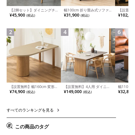
【2脚セット】ダイニングチ
幅100cm 折り畳み式ソファ
【設置無料
ェア 木製 LUGA 肘付き チェ
ベッド コンパクト リクライ
チンカウ
¥45,900
¥31,900
¥102,00
(税込)
(税込)
ア 天然木 リビング椅子 板座
ニング カウチスタイル 省ス
板 引き出
食卓椅子 おしゃれ ウッドチ
ペース ファブリック
箱スペース
ェア アッシュ 和モダン ナチ
ンジ台 キ
ュラル ブラウン 完成品
れ ウッデ
2
4
6
ル グレー
【設置無料】幅160cm 変形
【設置無料】4人用 ダイニン
幅110cm
半円 ダイニングテーブル モ
グテーブルセット 5点 LUGA
木目調 リ
¥74,900
¥149,000
¥32,800
(税込)
(税込)
ルタル風 LENAS コンクリー
セラミックテーブル おしゃれ
付き 長方
ト調 木脚 北欧モダン テーブ
ダイニングチェア 和モダン
ブル おし
ル 4人 食卓テーブル おしゃれ
ナチュラル ブラウン(幅
ブル 格子
ナチュラルモダン 韓国インテ
165cm 食卓テーブル×1 食卓
レー ナチ
リア風 グレージュ
椅子×4)
すべてのランキングを見る
この商品のタグ