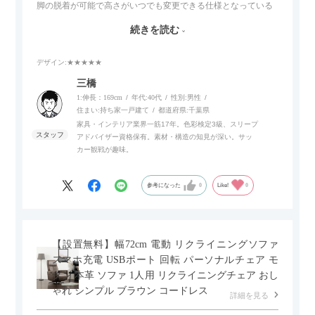
脚の脱着が可能で高さがいつでも変更できる仕様となっている
ので、リビングダイニングからベッドルームまで多目的な場面
続きを読む
でご使用いただけます。
デザイン
:★★★★★
また、補助テーブルとして使用可能なスライドテーブルや収納
内部にもプリンターなどが置けるスライド棚板がついているの
三橋
でテレビ台以外にもオフィスなどでの収納家具やリビングでの
1:伸長：169cm
年代:
40代
性別:
男性
サイドボードとして多目的な用途に対応しています。
住まい:
持ち家一戸建て
都道府県:
千葉県
家具・インテリア業界一筋17年。色彩検定3級、スリープ
アドバイザー資格保有。素材・構造の知見が深い。サッ
また、扉は横方向へのスライド式となっているので開閉時のス
カー観戦が趣味。
ペースを最小限に抑えられ、省スペースでご利用いただけるの
もポイントです！
参考になった
0
Like!
0
【設置無料】幅72cm 電動 リクライニングソファ
スマホ充電 USBポート 回転 パーソナルチェア モ
ダン 本革 ソファ 1人用 リクライニングチェア おし
ゃれ シンプル ブラウン コードレス
詳細を見る