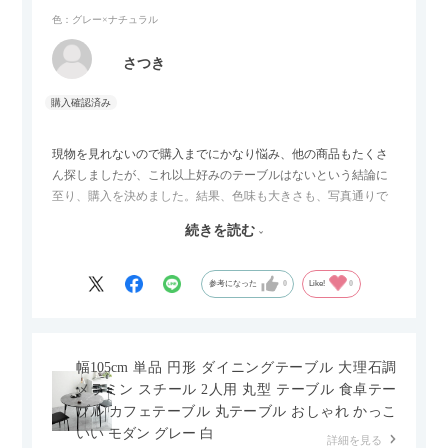
色：グレー×ナチュラル
さつき
現物を見れないので購入までにかなり悩み、他の商品もたくさ
ん探しましたが、これ以上好みのテーブルはないという結論に
至り、購入を決めました。結果、色味も大きさも、写真通りで
した。とても満足です！
続きを読む
セラミック天板が思った以上に滑りが良く、汚れも拭きやすい
ですがお皿もよく滑り…使い慣れるまでは少し気を付けなくて
はいけないかもしれません。天板が冷たいので冬にどうなるの
参考になった
0
Like!
0
かなというのも気になります。
幅105cm 単品 円形 ダイニングテーブル 大理石調
メラミン スチール 2人用 丸型 テーブル 食卓テー
ブル カフェテーブル 丸テーブル おしゃれ かっこ
いい モダン グレー 白
詳細を見る