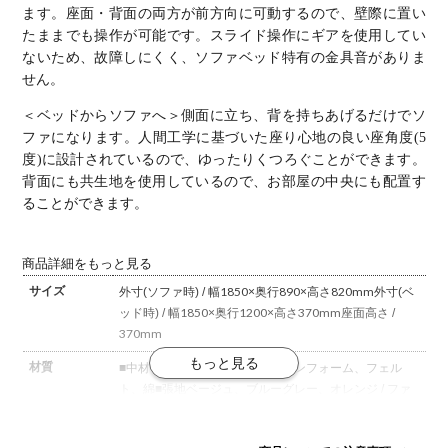
ます。座面・背面の両方が前方向に可動するので、壁際に置い
たままでも操作が可能です。スライド操作にギアを使用してい
ないため、故障しにくく、ソファベッド特有の金具音がありま
せん。
＜ベッドからソファへ＞
側面に立ち、背を持ちあげるだけでソ
ファになります。人間工学に基づいた座り心地の良い座角度(5
度)に設計されているので、ゆったりくつろぐことができます。
背面にも共生地を使用しているので、お部屋の中央にも配置す
ることができます。
商品詳細をもっと見る
サイズ
外寸(ソファ時) / 幅1850×奥行890×高さ820mm
外寸(ベ
ッド時) / 幅1850×奥行1200×高さ370mm
座面高さ /
370mm
材質
■中材
コイルスプリング、ウレタンフォーム、フェル
ト、綿
■張地
ベージュ、ブルーグレー、オレンジ / ファ
ブリック(ポリエステル97%、ナイロン3%)
アイボリ
ー、ブラック / 合成皮革