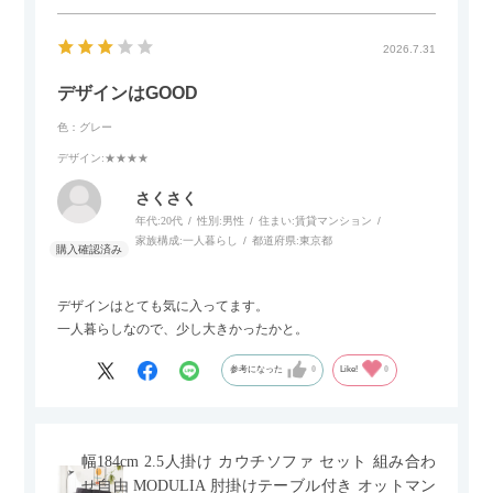
2026.7.31
デザインはGOOD
色：グレー
デザイン
:★★★★
さくさく
年代:
20代
性別:
男性
住まい:
賃貸マンション
家族構成:
一人暮らし
都道府県:
東京都
デザインはとても気に入ってます。
一人暮らしなので、少し大きかったかと。
参考になった
0
Like!
0
幅184cm 2.5人掛け カウチソファ セット 組み合わ
せ自由 MODULIA 肘掛けテーブル付き オットマン