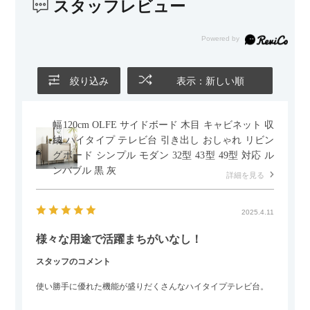
スタッフレビュー
また、カウチのように足を伸ばしてくつろげるスタイルが理想
だったので、それが叶って大満足です。オットマンは自由に動
かせるため、普段はカウチとして使い、来客時には離してスツ
ールとして使えるなど、使い勝手の良さも魅力だと感じていま
す。
絞り込み
表示：新しい順
幅120cm OLFE サイドボード 木目 キャビネット 収
納 ハイタイプ テレビ台 引き出し おしゃれ リビン
グボード シンプル モダン 32型 43型 49型 対応 ル
ンバブル 黒 灰
詳細を見る
2025.4.11
様々な用途で活躍まちがいなし！
スタッフのコメント
使い勝手に優れた機能が盛りだくさんなハイタイプテレビ台。