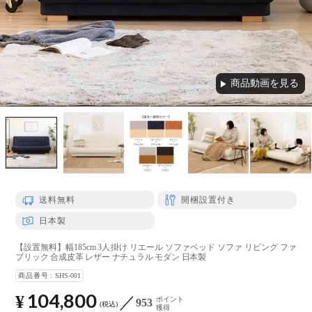
商品動画を見る
▶
送料無料
開梱設置付き
日本製
【設置無料】幅185cm 3人掛け リエール ソファベッド ソファ リビング ファ
ブリック 合成皮革 レザー ナチュラル モダン 日本製
商品番号
SHS-001
104,800
¥
ポイント
953
税込
獲得