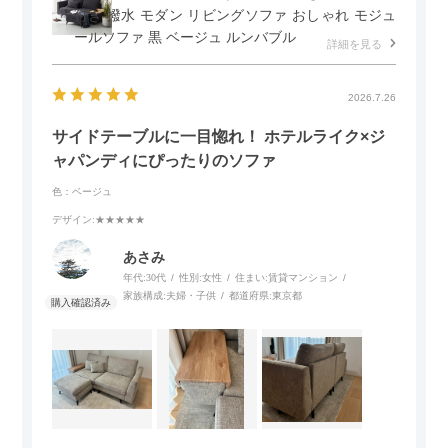
付き 撥水 モダン リビングソファ おしゃれ モジュ
ールソファ 黒 ベージュ ルンバブル
詳細を見る
2026.7.26
サイドテーブルに一目惚れ！ ホテルライク×ジ
ャパンディにぴったりのソファ
色：ベージュ
デザイン
:★★★★★
あさみ
年代:
30代
性別:
女性
住まい:
賃貸マンション
家族構成:
夫婦・子供
都道府県:
東京都