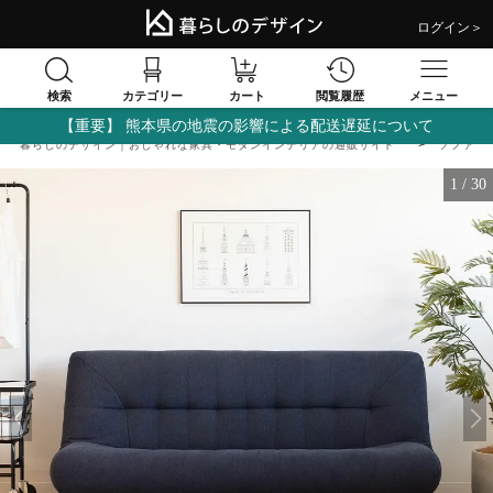
ログイン＞
検索
閲覧履歴
カテゴリー
カート
メニュー
【重要】 熊本県の地震の影響による配送遅延について
暮らしのデザイン｜おしゃれな家具・モダンインテリアの通販サイト
ソファ
1
/
30