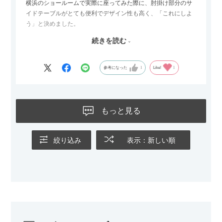
横浜のショールームで実際に座ってみた際に、肘掛け部分のサ
イドテーブルがとても便利でデザイン性も高く、「これにしよ
う」と決めました。
続きを読む
サイズは2.5人掛けですが、幅184cmとコンパクトなので圧迫感
がなく、わが家にはちょうど良いサイズ感でした。200cmのラ
グとのバランスもぴったりで、リビング全体がすっきり見えま
参考になった
1
Like!
1
す。
黒いスチール脚のおかげで抜け感があり、見た目が重たくなら
ないのもお気に入りのポイントです。さらに、わが家はソファ
もっと見る
の後ろ側を通ることも多い間取りなので、背面まできれいに仕
上げられているデザインも気に入っています。どの角度から見
ても美しく、空間の印象を損ないません。
絞り込み
表示：新しい順
カラーはベージュとグレージュの中間のような絶妙な色味で、
わが家のホテルライク×ジャパンディのインテリアにも自然にな
じみました。
子どもがいるので、撥水加工で汚れに強い生地なのもとても助
かっています。気兼ねなく使える安心感があります。