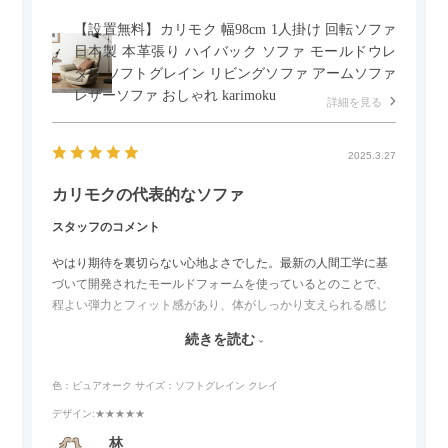
【設置無料】カリモク 幅98cm 1人掛け 回転ソファ
日本製 本革張り ハイバック ソファ モールドウレ
タン ソフトグレイン リビングソファ アームソファ
レザーソファ おしゃれ karimoku
詳細を見る
2025.3.27
カリモクの代表的なソファ
スタッフのコメント
やはり期待を裏切らない心地よさでした。最新の人間工学に基
づいて開発されたモールドフォームを使っているとのことで、
程よい弾力とフィット感があり、体がしっかり支えられる感じ
がします。長時間座っていても疲れにくいので、リビングでの
続きを読む
リラックスタイムによさそうでした。回転タイプなので、個人
的には狭いスペースでも立ち上がりがしやすい点が良かったで
色：ピュアオーク
サイズ：ソフトグレイン クレイ
す。
デザイン
:★★★★★
林