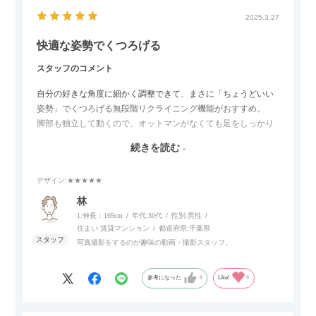
2025.3.27
快適な姿勢でくつろげる
スタッフのコメント
自分の好きな角度に細かく調整できて、まさに「ちょうどいい
姿勢」でくつろげる無段階リクライニング機能がおすすめ。
脚部も独立して動くので、オットマンがなくても足をしっかり
伸ばせたり、スイッチ部分にはUSBポートもついているので、
続きを読む
スマホやタブレットを充電しながらリラックスできるのが嬉し
いポイント。
デザイン
:★★★★★
個人的にはコードレス＆充電式なので、コンセントの場所を気
林
にせず、好きな場所に置けるのが画期的に感じました。
1:伸長：169cm
年代:
30代
性別:
男性
住まい:
賃貸マンション
都道府県:
千葉県
写真撮影をするのが趣味の動画・撮影スタッフ。
参考になった
0
Like!
0