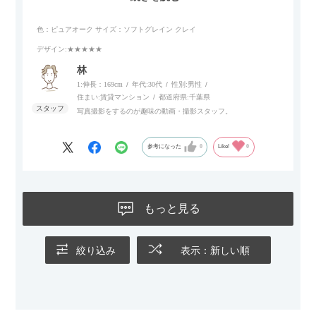
リラックスタイムによさそうでした。回転タイプなので、個人
的には狭いスペースでも立ち上がりがしやすい点が良かったで
色：ピュアオーク
サイズ：ソフトグレイン クレイ
す。
デザイン
:★★★★★
林
1:伸長：169cm
年代:
30代
性別:
男性
住まい:
賃貸マンション
都道府県:
千葉県
写真撮影をするのが趣味の動画・撮影スタッフ。
参考になった
0
Like!
0
もっと見る
絞り込み
表示：新しい順