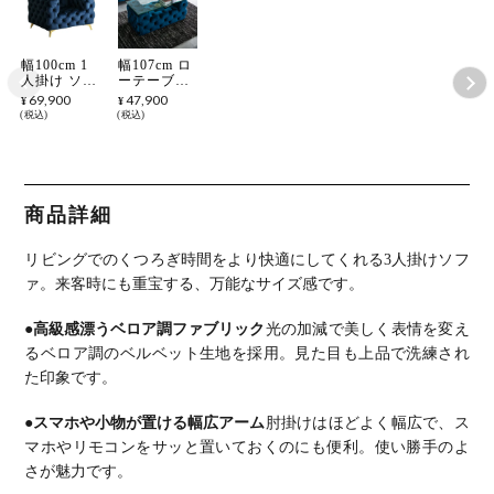
幅100cm 1
幅107cm ロ
人掛け ソフ
ーテーブル
ァ ベロア調
ガラス天板
69,900
47,900
¥
¥
スチール 脚
ベロア調 ベ
税込
税込
付き ファブ
ルベッド生
リックソフ
地 ガラステ
ァ ベルベッ
ーブル モダ
ドソファ モ
ン センター
ダン リビン
テーブル リ
グソファ お
ビングテー
商品詳細
しゃれ ラグ
ブル おしゃ
ジュアリー
れ ラグジュ
青 ブルー
アリー 青
リビングでのくつろぎ時間をより快適にしてくれる3人掛けソフ
グレー ルン
ブルー グレ
バブル
ー
ァ。
来客時にも重宝する、万能なサイズ感です。
●高級感漂うベロア調ファブリック
光の加減で美しく表情を変え
るベロア調のベルベット生地を採用。
見た目も上品で洗練され
た印象です。
●スマホや小物が置ける幅広アーム
肘掛けはほどよく幅広で、ス
マホやリモコンをサッと置いておくのにも便利。
使い勝手のよ
さが魅力です。