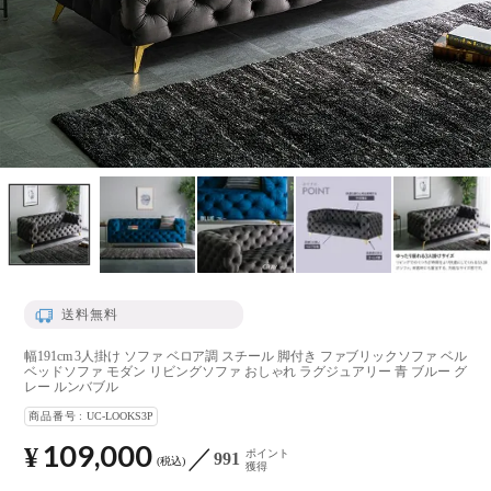
送料無料
幅191cm 3人掛け ソファ ベロア調 スチール 脚付き ファブリックソファ ベル
ベッドソファ モダン リビングソファ おしゃれ ラグジュアリー 青 ブルー グ
レー ルンバブル
商品番号
UC-LOOKS3P
109,000
¥
ポイント
991
税込
獲得