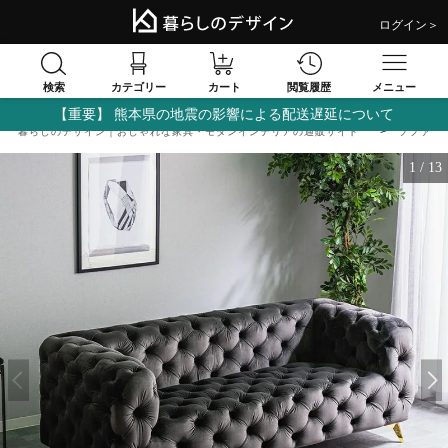
ログイン＞
検索
閲覧履歴
カテゴリー
カート
メニュー
【重要】 熊本県の地震の影響による配送遅延について
暮らしのデザイン｜おしゃれな家具・モダンインテリアの通販サイト
ソファ
1
/
13