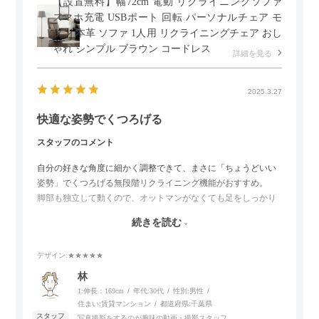
【設置無料】幅72cm 電動 リクライニングソファ
スマホ充電 USBポート 回転 パーソナルチェア モ
ダン 本革 ソファ 1人用 リクライニングチェア おし
ゃれ シンプル ブラウン コードレス
詳細を見る
2025.3.27
快適な姿勢でくつろげる
スタッフのコメント
自分の好きな角度に細かく調整できて、まさに「ちょうどいい
姿勢」でくつろげる無段階リクライニング機能がおすすめ。
脚部も独立して動くので、オットマンがなくても足をしっかり
伸ばせたり、スイッチ部分にはUSBポートもついているので、
続きを読む
スマホやタブレットを充電しながらリラックスできるのが嬉し
いポイント。
デザイン
:★★★★★
個人的にはコードレス＆充電式なので、コンセントの場所を気
林
にせず、好きな場所に置けるのが画期的に感じました。
1:伸長：169cm
年代:
30代
性別:
男性
住まい:
賃貸マンション
都道府県:
千葉県
写真撮影をするのが趣味の動画・撮影スタッフ。