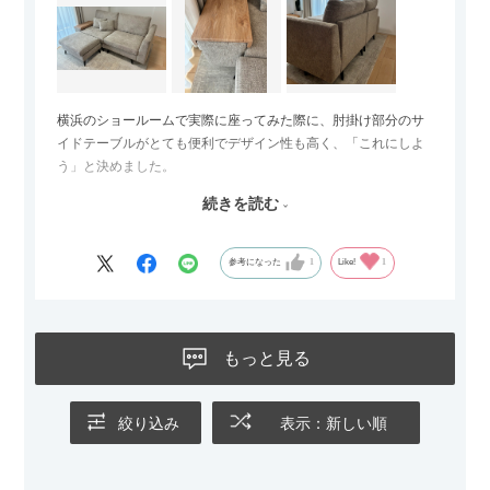
横浜のショールームで実際に座ってみた際に、肘掛け部分のサ
イドテーブルがとても便利でデザイン性も高く、「これにしよ
う」と決めました。
続きを読む
サイズは2.5人掛けですが、幅184cmとコンパクトなので圧迫感
がなく、わが家にはちょうど良いサイズ感でした。200cmのラ
グとのバランスもぴったりで、リビング全体がすっきり見えま
参考になった
1
Like!
1
す。
黒いスチール脚のおかげで抜け感があり、見た目が重たくなら
ないのもお気に入りのポイントです。さらに、わが家はソファ
もっと見る
の後ろ側を通ることも多い間取りなので、背面まできれいに仕
上げられているデザインも気に入っています。どの角度から見
ても美しく、空間の印象を損ないません。
絞り込み
表示：新しい順
カラーはベージュとグレージュの中間のような絶妙な色味で、
わが家のホテルライク×ジャパンディのインテリアにも自然にな