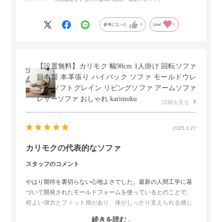
参考になった
0
Like!
0
【設置無料】カリモク 幅98cm 1人掛け 回転ソファ
日本製 本革張り ハイバック ソファ モールドウレ
タン ソフトグレイン リビングソファ アームソファ
レザーソファ おしゃれ karimoku
詳細を見る
2025.3.27
カリモクの代表的なソファ
スタッフのコメント
やはり期待を裏切らない心地よさでした。最新の人間工学に基
づいて開発されたモールドフォームを使っているとのことで、
程よい弾力とフィット感があり、体がしっかり支えられる感じ
がします。長時間座っていても疲れにくいので、リビングでの
続きを読む