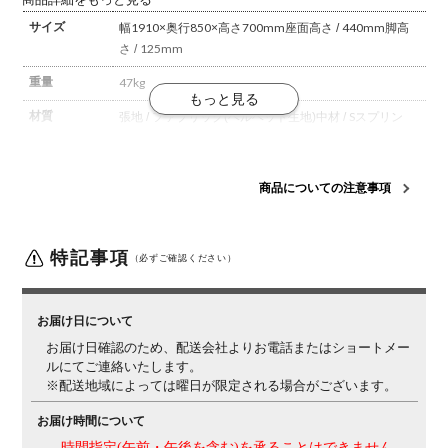
商品詳細をもっと見る
サイズ
幅1910×奥行850×高さ700mm
座面高さ / 440mm
脚高
さ / 125mm
重量
47kg
材質
張地 / ファブリック(ベルベット生地)
中材 / Sスプリン
グ、ウエービング、ウレタンフォーム
脚 / スチール
梱包数
1
商品についての注意事項
梱包サイズ
幅1910×奥行860×高さ610mm
梱包重量
48kg
特記事項
（必ずご確認ください）
組み立て
一部組立品(脚のみ取り付け)
備考
脚取り外し可能
脚裏 / 床傷防止材付き
お届け日について
お届け日確認のため、配送会社よりお電話またはショートメー
ルにてご連絡いたします。
※配送地域によっては曜日が限定される場合がございます。
お届け時間について
時間指定(午前・午後を含む)を承ることはできません。