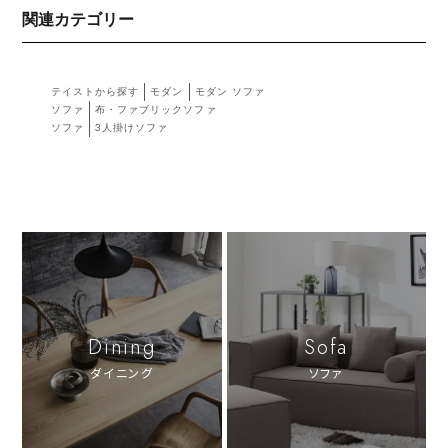
関連カテゴリー
テイストから探す
モダン
モダン ソファ
ソファ
布・ファブリックソファ
ソファ
3人掛けソファ
Dining
Sofa
ダイニング
ソファ