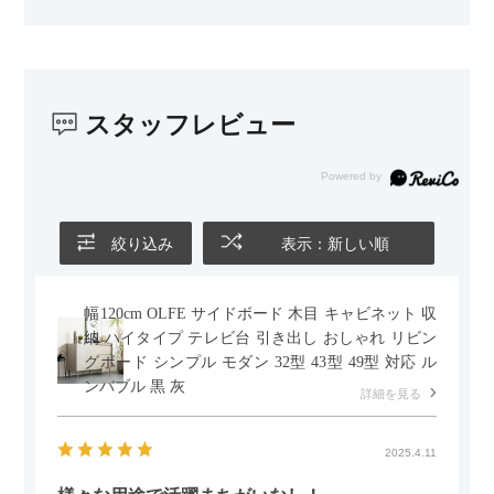
じみました。
子どもがいるので、撥水加工で汚れに強い生地なのもとても助
かっています。気兼ねなく使える安心感があります。
スタッフレビュー
また、カウチのように足を伸ばしてくつろげるスタイルが理想
だったので、それが叶って大満足です。オットマンは自由に動
かせるため、普段はカウチとして使い、来客時には離してスツ
ールとして使えるなど、使い勝手の良さも魅力だと感じていま
す。
絞り込み
表示：新しい順
幅120cm OLFE サイドボード 木目 キャビネット 収
納 ハイタイプ テレビ台 引き出し おしゃれ リビン
グボード シンプル モダン 32型 43型 49型 対応 ル
ンバブル 黒 灰
詳細を見る
2025.4.11