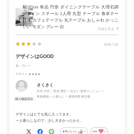
幅105cm 単品 円形 ダイニングテーブル 大理石調
メラミン スチール 2人用 丸型 テーブル 食卓テー
ブル カフェテーブル 丸テーブル おしゃれ かっこ
いい モダン グレー 白
詳細を見る
2026.7.31
デザインはGOOD
色：グレー
デザイン
:★★★★
さくさく
年代:
20代
性別:
男性
住まい:
賃貸マンション
家族構成:
一人暮らし
都道府県:
東京都
デザインはとても気に入ってます。
一人暮らしなので、少し大きかったかと。
参考になった
0
Like!
0