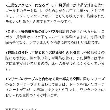
●上品なアクセントになるゴールド脚
脚部には上品な輝きを放つ
ゴールドカラーを採用。
控えめながらも空間に華やかさをプラ
スし、インテリアのアクセントとしても映えます。
洗練された
モダンな印象を引き立てるディテールです。
●ロボット掃除機対応のルンバブル設計
脚の高さがあるため、ロ
ボット掃除機がソファ下をスムーズに移動できます。
毎日の掃
除も手間なく、ソファまわりを清潔に保てる嬉しい仕様です。
●脚部は取り外し可能＆床キズ防止材付き
お引越しや模様替えの
際にも便利な、脚の取り外しが可能な仕様。
また脚裏には床キ
ズ防止材が付いているので、床への傷がつきにくくなっていま
す。
●シリーズのテーブルと合わせて統一感ある空間に
同じシリーズ
のセンターテーブルと合わせて使えば、トーンを揃えたコーデ
ィネートが完成。
お部屋にまとまりが生まれ、ワンランク上の
おしゃれな空間づくりが叶います。