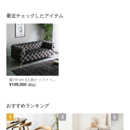
ビングソファ ファブリックソ
ブリック シック ツートン デ
ソファ 脚
ファ ゆったり おしゃれ モダ
ザイナーズ
ングソファ
ン ナチュラル リビング
ント 韓国
最近チェックしたアイテム
幅191cm 3人掛け ソファ ベ
ロア調 スチール 脚付き ファ
¥109,000
(税込)
ブリックソファ ベルベッドソ
ファ モダン リビングソファ
おしゃれ ラグジュアリー 青
ブルー グレー ルンバブル
おすすめランキング
1
3
5