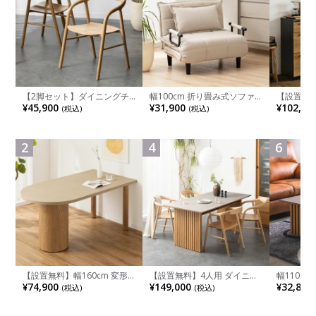
【2脚セット】ダイニングチ
幅100cm 折り畳み式ソファ
【設置無料
ェア 木製 LUGA 肘付き チェ
ベッド コンパクト リクライ
チンカウ
¥45,900
¥31,900
¥102,00
(税込)
(税込)
ア 天然木 リビング椅子 板座
ニング カウチスタイル 省ス
板 引き出
食卓椅子 おしゃれ ウッドチ
ペース ファブリック
箱スペース
ェア アッシュ 和モダン ナチ
ンジ台 キ
ュラル ブラウン 完成品
れ ウッデ
2
4
6
ル グレー
【設置無料】幅160cm 変形
【設置無料】4人用 ダイニン
幅110cm
半円 ダイニングテーブル モ
グテーブルセット 5点 LUGA
木目調 リ
¥74,900
¥149,000
¥32,800
(税込)
(税込)
ルタル風 LENAS コンクリー
セラミックテーブル おしゃれ
付き 長方
ト調 木脚 北欧モダン テーブ
ダイニングチェア 和モダン
ブル おし
ル 4人 食卓テーブル おしゃれ
ナチュラル ブラウン(幅
ブル 格子