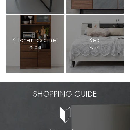
Kitchen cabinet
Bed
食器棚
ベッド
SHOPPING GUIDE