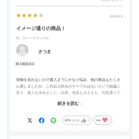
2026.8.6
イメージ通りの商品！
色：グレー×ナチュラル
さつき
現物を見れないので購入までにかなり悩み、他の商品もたくさ
ん探しましたが、これ以上好みのテーブルはないという結論に
至り、購入を決めました。結果、色味も大きさも、写真通りで
した。とても満足です！
続きを読む
セラミック天板が思った以上に滑りが良く、汚れも拭きやすい
ですがお皿もよく滑り…使い慣れるまでは少し気を付けなくて
はいけないかもしれません。天板が冷たいので冬にどうなるの
参考になった
0
Like!
0
かなというのも気になります。