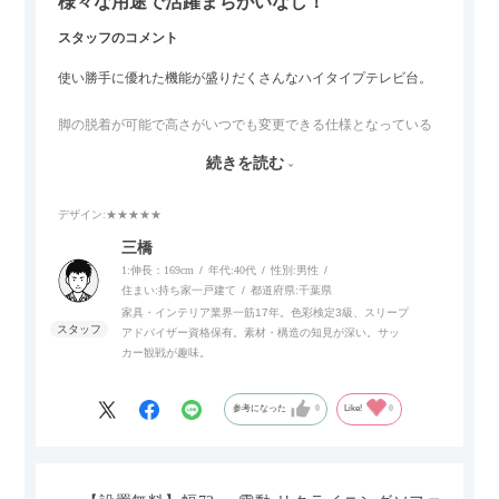
様々な用途で活躍まちがいなし！
スタッフのコメント
使い勝手に優れた機能が盛りだくさんなハイタイプテレビ台。
脚の脱着が可能で高さがいつでも変更できる仕様となっている
ので、リビングダイニングからベッドルームまで多目的な場面
続きを読む
でご使用いただけます。
デザイン
:★★★★★
また、補助テーブルとして使用可能なスライドテーブルや収納
内部にもプリンターなどが置けるスライド棚板がついているの
三橋
でテレビ台以外にもオフィスなどでの収納家具やリビングでの
1:伸長：169cm
年代:
40代
性別:
男性
サイドボードとして多目的な用途に対応しています。
住まい:
持ち家一戸建て
都道府県:
千葉県
家具・インテリア業界一筋17年。色彩検定3級、スリープ
アドバイザー資格保有。素材・構造の知見が深い。サッ
また、扉は横方向へのスライド式となっているので開閉時のス
カー観戦が趣味。
ペースを最小限に抑えられ、省スペースでご利用いただけるの
もポイントです！
参考になった
0
Like!
0