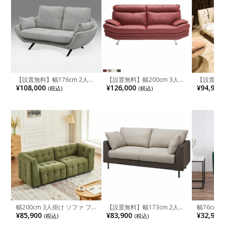
【設置無料】幅176cm 2人掛
【設置無料】幅200cm 3人掛
【設置無料
け ソファ ARESSA カバーリン
け ソファ イタリア製厚革 レ
け ソファ
¥108,000
¥126,000
¥94,900
(税込)
(税込)
グ ソファー 布張り クッショ
ザー リビングソファ ハイバ
ファ 肘付
ン おしゃれ リビングソファ
ック モダン 背脱着式
ファ おし
モダン ネイビー グレー アイ
ファ オー
ボリー ルンバブル
北欧 モダ
幅200cm 3人掛け ソファ フ
【設置無料】幅173cm 2人掛
幅76cm 
ァブリック キルティング ポ
け ソファ レヴィ ロータイプ
ブリック 
¥85,900
¥83,900
¥32,990
(税込)
(税込)
ケットコイル 3人 ソファー リ
使用可能 カバーリング ファ
ルベッドソ