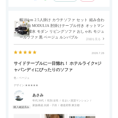
幅184cm 2.5人掛け カウチソファ セット 組み合わ
せ自由 MODULIA 肘掛けテーブル付き オットマン
付き 撥水 モダン リビングソファ おしゃれ モジュ
ールソファ 黒 ベージュ ルンバブル
詳細を見る
2026.7.26
サイドテーブルに一目惚れ！ ホテルライク×ジ
ャパンディにぴったりのソファ
色：ベージュ
デザイン
:★★★★★
あさみ
年代:
30代
性別:
女性
住まい:
賃貸マンション
家族構成:
夫婦・子供
都道府県:
東京都