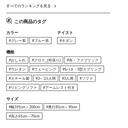
ナチュラルモダン 韓国インテ
165cm 食卓テーブル×1 食卓
レー ナチ
リア風 グレージュ
椅子×4)
すべてのランキングを見る
この商品のタグ
カラー
テイスト
#グレー系
#ブルー系
#モダン
機能
#おしゃれ
#クロス_(布張り)
#布・ファブリック
#ウレタン
#ウェービング
#Sバネ・S型スプリング
#スチール製
#3～3.5人用
#3人用
#ソファ
#リビングソファ
#アームレスト付き
サイズ
#幅191cm～200cm
#奥行81cm～90cm
#高さ61cm～70cm