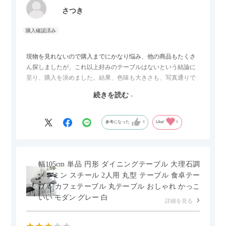
さつき
現物を見れないので購入までにかなり悩み、他の商品もたくさ
ん探しましたが、これ以上好みのテーブルはないという結論に
至り、購入を決めました。結果、色味も大きさも、写真通りで
した。とても満足です！
続きを読む
セラミック天板が思った以上に滑りが良く、汚れも拭きやすい
ですがお皿もよく滑り…使い慣れるまでは少し気を付けなくて
はいけないかもしれません。天板が冷たいので冬にどうなるの
参考になった
0
Like!
0
かなというのも気になります。
幅105cm 単品 円形 ダイニングテーブル 大理石調
メラミン スチール 2人用 丸型 テーブル 食卓テー
ブル カフェテーブル 丸テーブル おしゃれ かっこ
いい モダン グレー 白
詳細を見る