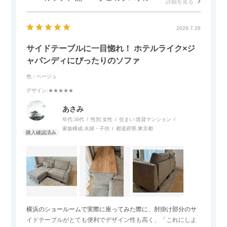
詳細を見る
2026.7.26
サイドテーブルに一目惚れ！ ホテルライク×ジ
ャパンディにぴったりのソファ
色：ベージュ
デザイン
:★★★★★
あさみ
年代:
30代
性別:
女性
住まい:
賃貸マンション
家族構成:
夫婦・子供
都道府県:
東京都
横浜のショールームで実際に座ってみた際に、肘掛け部分のサ
イドテーブルがとても便利でデザイン性も高く、「これにしよ