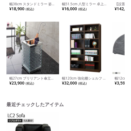
幅38cm スタンドミラー 姿見
幅51.5cm 八型ミラー 卓上ミ
【設置無料
全身鏡 スタンディングミラー
ラー 壁掛け ミラー 鏡 キラキ
ェスト オ
¥18,900
¥16,000
¥142,50
(税込)
(税込)
2ライン ミラー 鏡 裏面塗装
ラ 玄関 エステ サロン 店舗 ス
服収納 お
豪華 エレガント インテリア
タンド付 裏面塗装 豪華 エレ
理タンス 
置き鏡 姿見 大型鏡 MIRAYU
ガント インテリア 置き鏡 姿
日本製 ル
完成品
見 大型鏡 八角形 MIRAYU 完
成品
幅27cm ブリリアント傘立て
幅120cm 強化棚シェルフ 可
幅12cm
アンブレラ 日傘スタンド 高
動棚8枚付 ハイタイプ 大容量
セクター 2個セット 本立て ブ
¥23,900
¥32,000
¥3,590
(税込)
(税込)
(
級感 エレガント ショップ 店
シェルフ 本棚 オープンシェ
ックスス
舗 玄関 玄関収納 ラグジュア
ルフ 飾り棚 収納家具 本棚 書
イト オブ
リー 高級感 完成品
斎 シンプル
物 モダン
物 おしゃ
最近チェックしたアイテム