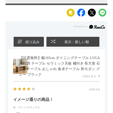
絞り込み
表示：新しい順
【設置無料】幅165cm ダイニングテーブル LUGA
木目調 テーブル セラミック天板 棚付き 長方形 石
目調テーブル おしゃれ 食卓テーブル 和モダン グ
レー ブラック
詳細を見る
2026.8.6
イメージ通りの商品！
色：グレー×ナチュラル