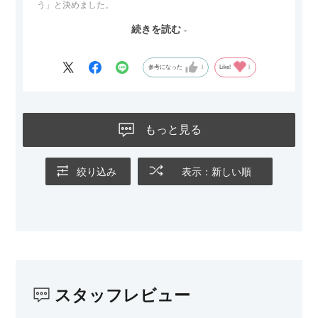
う」と決めました。
続きを読む
サイズは2.5人掛けですが、幅184cmとコンパクトなので圧迫感
がなく、わが家にはちょうど良いサイズ感でした。200cmのラ
グとのバランスもぴったりで、リビング全体がすっきり見えま
参考になった
1
Like!
1
す。
黒いスチール脚のおかげで抜け感があり、見た目が重たくなら
ないのもお気に入りのポイントです。さらに、わが家はソファ
もっと見る
の後ろ側を通ることも多い間取りなので、背面まできれいに仕
上げられているデザインも気に入っています。どの角度から見
ても美しく、空間の印象を損ないません。
絞り込み
表示：新しい順
カラーはベージュとグレージュの中間のような絶妙な色味で、
わが家のホテルライク×ジャパンディのインテリアにも自然にな
じみました。
子どもがいるので、撥水加工で汚れに強い生地なのもとても助
かっています。気兼ねなく使える安心感があります。
スタッフレビュー
また、カウチのように足を伸ばしてくつろげるスタイルが理想
だったので、それが叶って大満足です。オットマンは自由に動