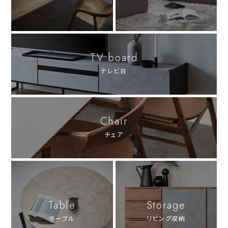
TV board
テレビ台
Chair
チェア
Table
Storage
テーブル
リビング収納