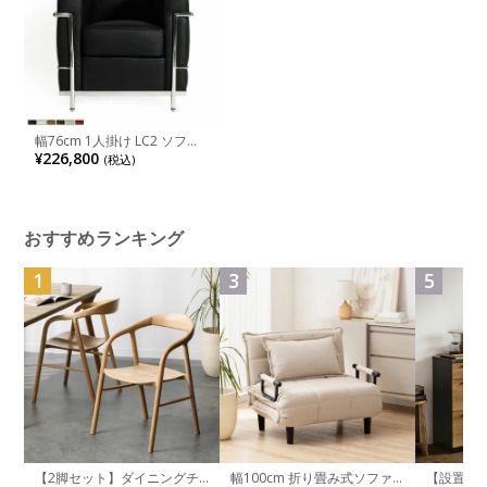
幅76cm 1人掛け LC2 ソファ
ル・コルビジェ リプロダクト
¥226,800
(税込)
リアルレザー ステンレスステ
ィールパイプ ラウンジソファ
本革ソファ
おすすめランキング
1
3
5
【2脚セット】ダイニングチ
幅100cm 折り畳み式ソファ
【設置無料