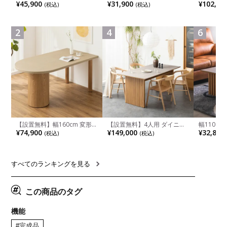
ェア 木製 LUGA 肘付き チェ
ベッド コンパクト リクライ
チンカウ
¥45,900
¥31,900
¥102,00
(税込)
(税込)
ア 天然木 リビング椅子 板座
ニング カウチスタイル 省ス
板 引き出
食卓椅子 おしゃれ ウッドチ
ペース ファブリック
箱スペース
ェア アッシュ 和モダン ナチ
ンジ台 キ
ュラル ブラウン 完成品
れ ウッデ
2
4
6
ル グレー
【設置無料】幅160cm 変形
【設置無料】4人用 ダイニン
幅110cm
半円 ダイニングテーブル モ
グテーブルセット 5点 LUGA
木目調 リ
¥74,900
¥149,000
¥32,800
(税込)
(税込)
ルタル風 LENAS コンクリー
セラミックテーブル おしゃれ
付き 長方
ト調 木脚 北欧モダン テーブ
ダイニングチェア 和モダン
ブル おし
ル 4人 食卓テーブル おしゃれ
ナチュラル ブラウン(幅
ブル 格子
ナチュラルモダン 韓国インテ
165cm 食卓テーブル×1 食卓
レー ナチ
リア風 グレージュ
椅子×4)
すべてのランキングを見る
この商品のタグ
機能
#完成品