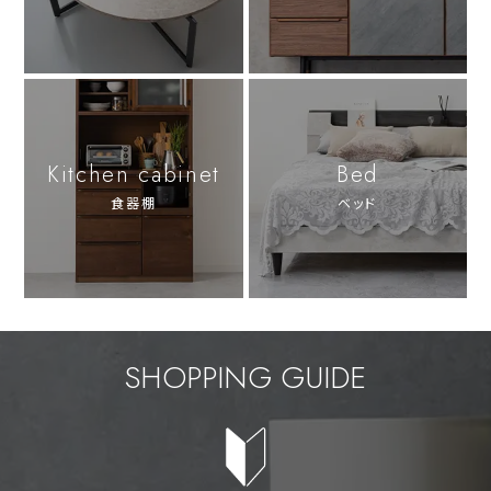
Kitchen cabinet
Bed
食器棚
ベッド
SHOPPING GUIDE