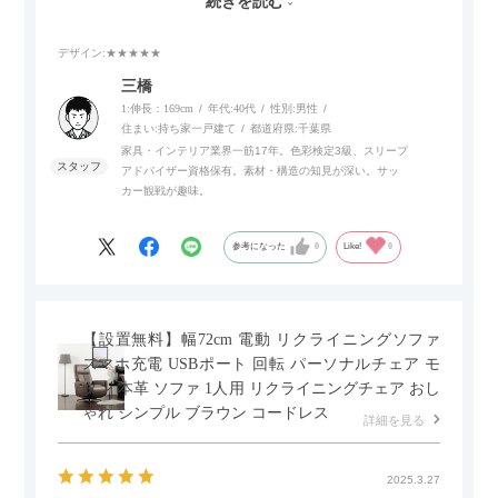
続きを読む
でご使用いただけます。
デザイン
:★★★★★
また、補助テーブルとして使用可能なスライドテーブルや収納
内部にもプリンターなどが置けるスライド棚板がついているの
三橋
でテレビ台以外にもオフィスなどでの収納家具やリビングでの
1:伸長：169cm
年代:
40代
性別:
男性
サイドボードとして多目的な用途に対応しています。
住まい:
持ち家一戸建て
都道府県:
千葉県
家具・インテリア業界一筋17年。色彩検定3級、スリープ
アドバイザー資格保有。素材・構造の知見が深い。サッ
また、扉は横方向へのスライド式となっているので開閉時のス
カー観戦が趣味。
ペースを最小限に抑えられ、省スペースでご利用いただけるの
もポイントです！
参考になった
0
Like!
0
【設置無料】幅72cm 電動 リクライニングソファ
スマホ充電 USBポート 回転 パーソナルチェア モ
ダン 本革 ソファ 1人用 リクライニングチェア おし
ゃれ シンプル ブラウン コードレス
詳細を見る
2025.3.27