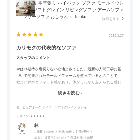
日本製 本革張り ハイバック ソファ モールドウレ
タン ソフトグレイン リビングソファ アームソファ
レザーソファ おしゃれ karimoku
詳細を見る
2025.3.27
カリモクの代表的なソファ
スタッフのコメント
やはり期待を裏切らない心地よさでした。最新の人間工学に基
づいて開発されたモールドフォームを使っているとのことで、
程よい弾力とフィット感があり、体がしっかり支えられる感じ
がします。長時間座っていても疲れにくいので、リビングでの
続きを読む
リラックスタイムによさそうでした。回転タイプなので、個人
的には狭いスペースでも立ち上がりがしやすい点が良かったで
色：ピュアオーク
サイズ：ソフトグレイン クレイ
す。
デザイン
:★★★★★
林
1:伸長：169cm
年代:
30代
性別:
男性
住まい:
賃貸マンション
都道府県:
千葉県