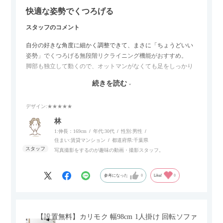
快適な姿勢でくつろげる
スタッフのコメント
自分の好きな角度に細かく調整できて、まさに「ちょうどいい
姿勢」でくつろげる無段階リクライニング機能がおすすめ。
脚部も独立して動くので、オットマンがなくても足をしっかり
伸ばせたり、スイッチ部分にはUSBポートもついているので、
続きを読む
スマホやタブレットを充電しながらリラックスできるのが嬉し
いポイント。
デザイン
:★★★★★
個人的にはコードレス＆充電式なので、コンセントの場所を気
林
にせず、好きな場所に置けるのが画期的に感じました。
1:伸長：169cm
年代:
30代
性別:
男性
住まい:
賃貸マンション
都道府県:
千葉県
写真撮影をするのが趣味の動画・撮影スタッフ。
参考になった
0
Like!
0
【設置無料】カリモク 幅98cm 1人掛け 回転ソファ