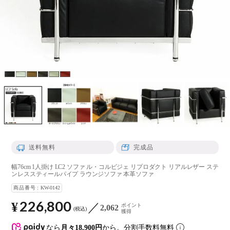
送料無料
完成品
幅76cm 1人掛け LC2 ソファ ル・コルビジェ リプロダクト リアルレザー ステ
ンレススティールパイプ ラウンジソファ 本革ソファ
商品番号
KW-0142
226,800
¥
ポイント
2,062
税込
獲得
なら
月々18,900円
から。分割手数料無料