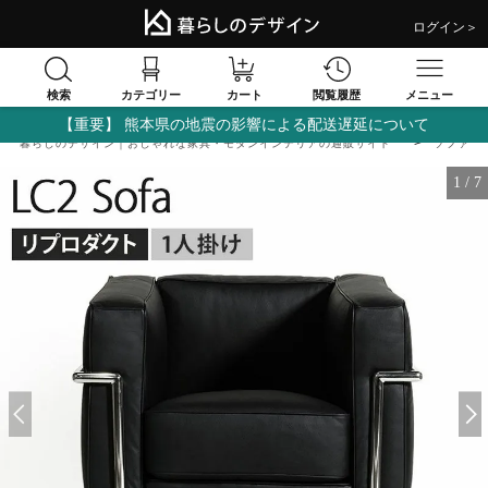
ログイン＞
検索
閲覧履歴
カテゴリー
カート
メニュー
【重要】 熊本県の地震の影響による配送遅延について
暮らしのデザイン｜おしゃれな家具・モダンインテリアの通販サイト
ソファ
1
/
7