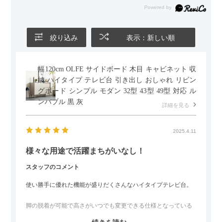
かせるため、普段はカウチとして使い、来客時には離してスツ
ールとして使えるなど、使い勝手の良さも魅力だと感じていま
す。
絞り込み
表示：新しい順
幅120cm OLFE サイドボード 木目 キャビネット 収
納 ハイタイプ テレビ台 引き出し おしゃれ リビン
グボード シンプル モダン 32型 43型 49型 対応 ル
ンバブル 黒 灰
詳細を見る
2025.4.11
様々な用途で活躍まちがいなし！
スタッフのコメント
使い勝手に優れた機能が盛りだくさんなハイタイプテレビ台。
脚の脱着が可能で高さがいつでも変更できる仕様となっている
ので、リビングダイニングからベッドルームまで多目的な場面