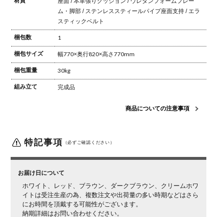
材質
座面 / 本革張り
クッション / ウレタンフォーム
フレー
ム・脚部 / ステンレススティールパイプ
座面支持 / エラ
スティックベルト
梱包数
1
梱包サイズ
幅770×奥行820×高さ770mm
梱包重量
30kg
組み立て
完成品
商品についての注意事項
特記事項
（必ずご確認ください）
お届け日について
ホワイト、レッド、ブラウン、ダークブラウン、クリームホワ
イトは受注生産の為、複数注文や出荷量の多い時期などはさら
にお時間を頂戴する可能性がございます。
納期詳細はお問い合わせください。