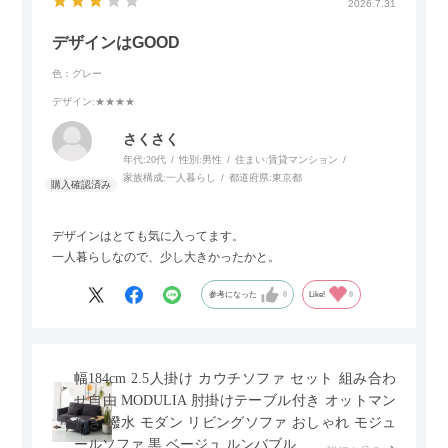
2026.7.31
デザインはGOOD
色：グレー
デザイン
:★★★★
さくさく
年代:
20代
性別:
男性
住まい:
賃貸マンション
家族構成:
一人暮らし
都道府県:
東京都
デザインはとても気に入ってます。
一人暮らしなので、少し大きかったかと。
参考になった
0
Like!
0
幅184cm 2.5人掛け カウチソファ セット 組み合わ
せ自由 MODULIA 肘掛けテーブル付き オットマン
付き 撥水 モダン リビングソファ おしゃれ モジュ
ールソファ 黒 ベージュ ルンバブル