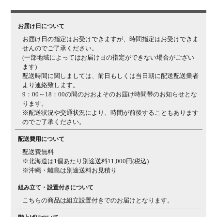
備考
2人掛け
左肘タイプ
ローソファ用樹脂脚付き
フルカバー
リング仕様
ドライクリーニング可能
お届け日について
お届け日の指定はお受けできますが、時間指定はお受けできま
ご注意
天然木を使用しているため小さな傷や、1点ごとに木
せんのでご了承ください。
目・節、色調など個体差があります。予めご了承くださ
(一部地域によってはお届け日の指定ができない場合がござい
い。
ます)
配送時間に関しましては、前日もしくは当日朝に配送配送業者
より連絡致します。
9：00～18：00の間のおおよそのお届け時間帯のお知らせとな
ります。
※配送状況や交通状況により、時間が前後することもあります
のでご了承ください。
配送費用について
配送費無料
※北海道は1個あたり別途送料11,000円(税込)
※沖縄・離島は別途送料お見積り
組み立て・設置付きについて
こちらの商品は組立設置付きでのお届けとなります。