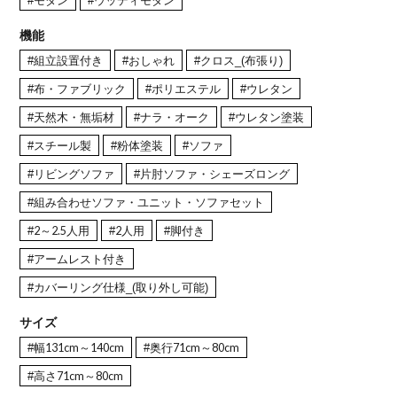
#モダン
#ウッディモダン
機能
#組立設置付き
#おしゃれ
#クロス_(布張り)
#布・ファブリック
#ポリエステル
#ウレタン
#天然木・無垢材
#ナラ・オーク
#ウレタン塗装
#スチール製
#粉体塗装
#ソファ
#リビングソファ
#片肘ソファ・シェーズロング
#組み合わせソファ・ユニット・ソファセット
#2～2.5人用
#2人用
#脚付き
#アームレスト付き
#カバーリング仕様_(取り外し可能)
サイズ
#幅131cm～140cm
#奥行71cm～80cm
#高さ71cm～80cm