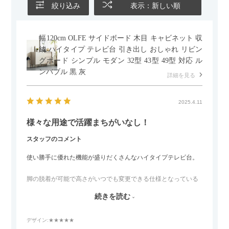
絞り込み
表示：新しい順
幅120cm OLFE サイドボード 木目 キャビネット 収
納 ハイタイプ テレビ台 引き出し おしゃれ リビン
グボード シンプル モダン 32型 43型 49型 対応 ル
ンバブル 黒 灰
詳細を見る
2025.4.11
様々な用途で活躍まちがいなし！
スタッフのコメント
使い勝手に優れた機能が盛りだくさんなハイタイプテレビ台。
脚の脱着が可能で高さがいつでも変更できる仕様となっている
ので、リビングダイニングからベッドルームまで多目的な場面
続きを読む
でご使用いただけます。
デザイン
:★★★★★
また、補助テーブルとして使用可能なスライドテーブルや収納