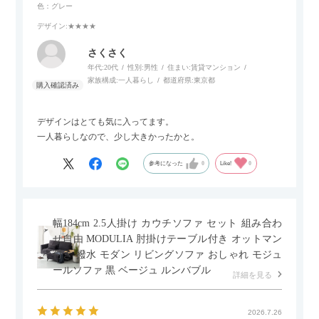
色：グレー
デザイン
:★★★★
さくさく
年代:
20代
性別:
男性
住まい:
賃貸マンション
家族構成:
一人暮らし
都道府県:
東京都
デザインはとても気に入ってます。
一人暮らしなので、少し大きかったかと。
参考になった
0
Like!
0
幅184cm 2.5人掛け カウチソファ セット 組み合わ
せ自由 MODULIA 肘掛けテーブル付き オットマン
付き 撥水 モダン リビングソファ おしゃれ モジュ
ールソファ 黒 ベージュ ルンバブル
詳細を見る
2026.7.26