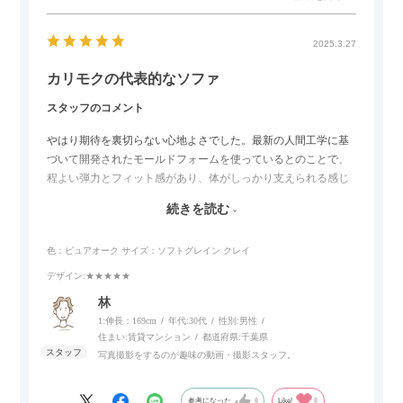
2025.3.27
カリモクの代表的なソファ
スタッフのコメント
やはり期待を裏切らない心地よさでした。最新の人間工学に基
づいて開発されたモールドフォームを使っているとのことで、
程よい弾力とフィット感があり、体がしっかり支えられる感じ
がします。長時間座っていても疲れにくいので、リビングでの
続きを読む
リラックスタイムによさそうでした。回転タイプなので、個人
的には狭いスペースでも立ち上がりがしやすい点が良かったで
色：ピュアオーク
サイズ：ソフトグレイン クレイ
す。
デザイン
:★★★★★
林
1:伸長：169cm
年代:
30代
性別:
男性
住まい:
賃貸マンション
都道府県:
千葉県
写真撮影をするのが趣味の動画・撮影スタッフ。
参考になった
0
Like!
0