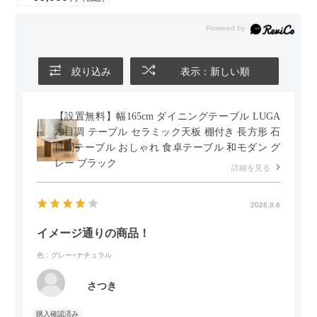
絞り込み
表示：新しい順
【設置無料】幅165cm ダイニングテーブル LUGA
木目調 テーブル セラミック天板 棚付き 長方形 石
目調テーブル おしゃれ 食卓テーブル 和モダン グ
レー ブラック
詳細を見る
2026.8.6
イメージ通りの商品！
色：グレー×ナチュラル
さつき