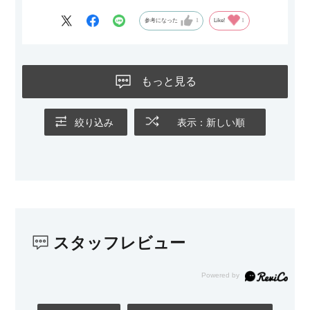
がなく、わが家にはちょうど良いサイズ感でした。200cmのラ
グとのバランスもぴったりで、リビング全体がすっきり見えま
参考になった
1
Like!
1
す。
黒いスチール脚のおかげで抜け感があり、見た目が重たくなら
ないのもお気に入りのポイントです。さらに、わが家はソファ
もっと見る
の後ろ側を通ることも多い間取りなので、背面まできれいに仕
上げられているデザインも気に入っています。どの角度から見
ても美しく、空間の印象を損ないません。
絞り込み
表示：新しい順
カラーはベージュとグレージュの中間のような絶妙な色味で、
わが家のホテルライク×ジャパンディのインテリアにも自然にな
じみました。
子どもがいるので、撥水加工で汚れに強い生地なのもとても助
かっています。気兼ねなく使える安心感があります。
スタッフレビュー
また、カウチのように足を伸ばしてくつろげるスタイルが理想
だったので、それが叶って大満足です。オットマンは自由に動
かせるため、普段はカウチとして使い、来客時には離してスツ
ールとして使えるなど、使い勝手の良さも魅力だと感じていま
す。