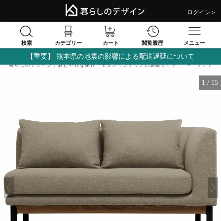
ログイン＞
検索
閲覧履歴
カテゴリー
カート
メニュー
【重要】 熊本県の地震の影響による配送遅延について
暮らしのデザイン｜おしゃれな家具・モダンインテリアの通販サイト
ソファ
1
/
15