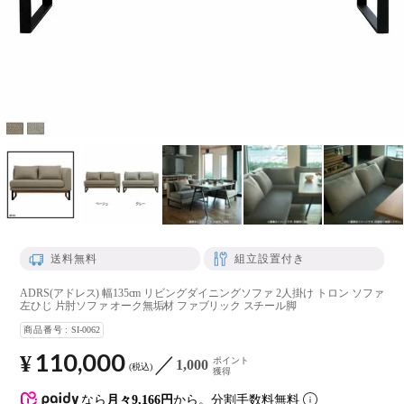
送料無料
組立設置付き
ADRS(アドレス) 幅135cm リビングダイニングソファ 2人掛け トロン ソファ
左ひじ 片肘ソファ オーク無垢材 ファブリック スチール脚
商品番号
SI-0062
110,000
¥
ポイント
1,000
税込
獲得
なら
月々9,166円
から。分割手数料無料