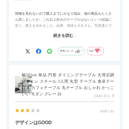
現物を見れないので購入までにかなり悩み、他の商品もたくさ
ん探しましたが、これ以上好みのテーブルはないという結論に
至り、購入を決めました。結果、色味も大きさも、写真通りで
した。とても満足です！
続きを読む
セラミック天板が思った以上に滑りが良く、汚れも拭きやすい
ですがお皿もよく滑り…使い慣れるまでは少し気を付けなくて
はいけないかもしれません。天板が冷たいので冬にどうなるの
参考になった
0
Like!
0
かなというのも気になります。
幅105cm 単品 円形 ダイニングテーブル 大理石調
メラミン スチール 2人用 丸型 テーブル 食卓テー
ブル カフェテーブル 丸テーブル おしゃれ かっこ
いい モダン グレー 白
詳細を見る
2026.7.31
デザインはGOOD