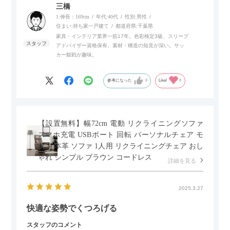
内部にもプリンターなどが置けるスライド棚板がついているの
三橋
でテレビ台以外にもオフィスなどでの収納家具やリビングでの
1:伸長：169cm
年代:
40代
性別:
男性
サイドボードとして多目的な用途に対応しています。
住まい:
持ち家一戸建て
都道府県:
千葉県
家具・インテリア業界一筋17年。色彩検定3級、スリープ
アドバイザー資格保有。素材・構造の知見が深い。サッ
また、扉は横方向へのスライド式となっているので開閉時のス
カー観戦が趣味。
ペースを最小限に抑えられ、省スペースでご利用いただけるの
もポイントです！
参考になった
0
Like!
0
【設置無料】幅72cm 電動 リクライニングソファ
スマホ充電 USBポート 回転 パーソナルチェア モ
ダン 本革 ソファ 1人用 リクライニングチェア おし
ゃれ シンプル ブラウン コードレス
詳細を見る
2025.3.27
快適な姿勢でくつろげる
スタッフのコメント