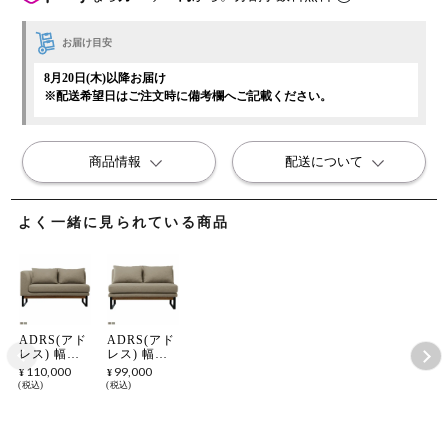
お届け目安
8月20日(木)以降お届け
※配送希望日はご注文時に備考欄へご記載ください。
商品情報
配送について
よく一緒に見られている商品
ADRS(アド
ADRS(アド
レス) 幅
レス) 幅
135cm リビ
120cm リビ
110,000
99,000
¥
¥
ングダイニ
ングダイニ
税込
税込
ングソファ
ングソファ
2人掛け ト
2人掛け ト
ロン ソファ
ロン ソファ
右ひじ 片肘
ひじなし オ