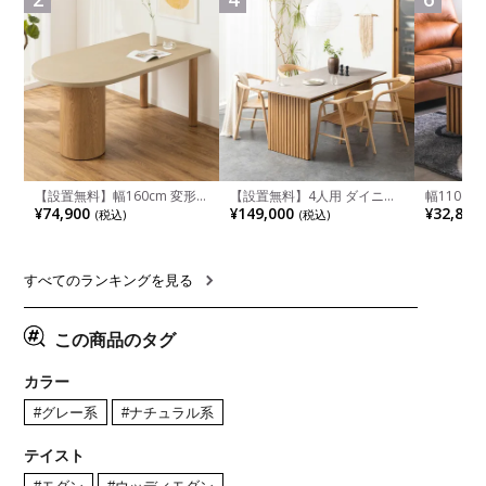
【設置無料】幅160cm 変形
【設置無料】4人用 ダイニン
幅110cm
半円 ダイニングテーブル モ
グテーブルセット 5点 LUGA
木目調 リ
¥74,900
¥149,000
¥32,800
(税込)
(税込)
ルタル風 LENAS コンクリー
セラミックテーブル おしゃれ
付き 長方
ト調 木脚 北欧モダン テーブ
ダイニングチェア 和モダン
ブル おし
ル 4人 食卓テーブル おしゃれ
ナチュラル ブラウン(幅
ブル 格子
ナチュラルモダン 韓国インテ
165cm 食卓テーブル×1 食卓
レー ナチ
リア風 グレージュ
椅子×4)
すべてのランキングを見る
この商品のタグ
カラー
#グレー系
#ナチュラル系
テイスト