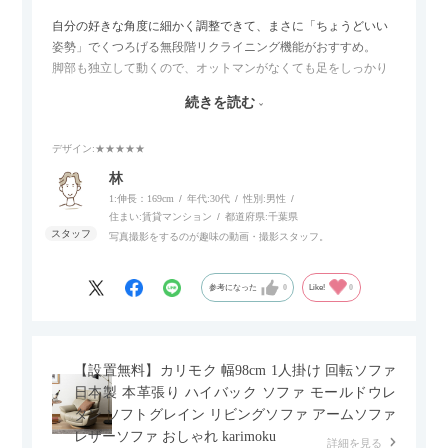
自分の好きな角度に細かく調整できて、まさに「ちょうどいい
姿勢」でくつろげる無段階リクライニング機能がおすすめ。
脚部も独立して動くので、オットマンがなくても足をしっかり
伸ばせたり、スイッチ部分にはUSBポートもついているので、
続きを読む
スマホやタブレットを充電しながらリラックスできるのが嬉し
いポイント。
デザイン
:★★★★★
個人的にはコードレス＆充電式なので、コンセントの場所を気
林
にせず、好きな場所に置けるのが画期的に感じました。
1:伸長：169cm
年代:
30代
性別:
男性
住まい:
賃貸マンション
都道府県:
千葉県
写真撮影をするのが趣味の動画・撮影スタッフ。
参考になった
0
Like!
0
【設置無料】カリモク 幅98cm 1人掛け 回転ソファ
日本製 本革張り ハイバック ソファ モールドウレ
タン ソフトグレイン リビングソファ アームソファ
レザーソファ おしゃれ karimoku
詳細を見る