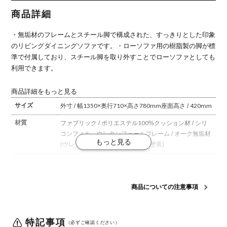
ソファ オー
ーク無垢材
ク無垢材 フ
ファブリッ
商品詳細
ァブリック
ク スチール
スチール脚
脚
・無垢材のフレームとスチール脚で構成された、すっきりとした印象
のリビングダイニングソファです。
・ローソファ用の樹脂製の脚が標
準で付属しており、スチール脚を取り外すことでローソファとしても
利用できます。
商品詳細をもっと見る
サイズ
外寸 / 幅1350×奥行710×高さ780mm
座面高さ / 420mm
材質
ファブリック / ポリエステル100%
クッション材 / シリ
コンフィル、ウレタンフォーム
フレーム / オーク無垢材
(ウレタン塗装)
脚 / スチール(粉体塗装)
梱包数
1箱
梱包サイズ
幅1370×奥行725×高さ580mm
商品についての注意事項
梱包重量
40kg
組み立て
現地組立品
※お客様組み立て不要(現地にて業者が組み
特記事項
（必ずご確認ください）
立て作業を行います)