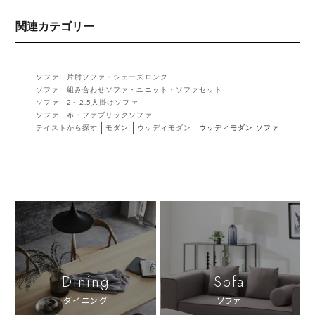
関連カテゴリー
ソファ
片肘ソファ・シェーズロング
ソファ
組み合わせソファ・ユニット・ソファセット
ソファ
2～2.5人掛けソファ
ソファ
布・ファブリックソファ
テイストから探す
モダン
ウッディモダン
ウッディモダン ソファ
Dining
Sofa
ダイニング
ソファ