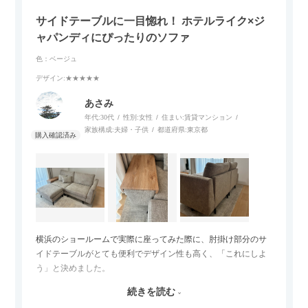
サイドテーブルに一目惚れ！ ホテルライク×ジ
ャパンディにぴったりのソファ
色：ベージュ
デザイン
:★★★★★
あさみ
年代:
30代
性別:
女性
住まい:
賃貸マンション
家族構成:
夫婦・子供
都道府県:
東京都
横浜のショールームで実際に座ってみた際に、肘掛け部分のサ
イドテーブルがとても便利でデザイン性も高く、「これにしよ
う」と決めました。
続きを読む
サイズは2.5人掛けですが、幅184cmとコンパクトなので圧迫感