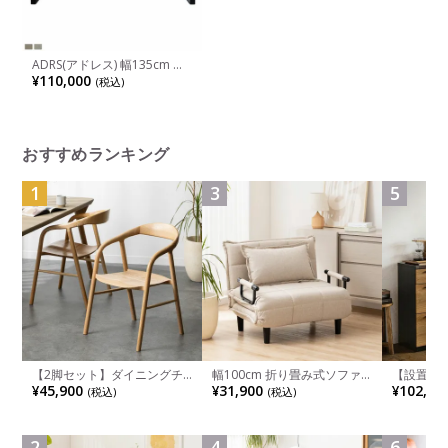
ADRS(アドレス) 幅135cm リ
ビングダイニングソファ 2人
¥110,000
(税込)
掛け トロン ソファ 左ひじ 片
肘ソファ オーク無垢材 ファ
ブリック スチール脚
おすすめランキング
1
3
5
【2脚セット】ダイニングチ
幅100cm 折り畳み式ソファ
【設置無料
ェア 木製 LUGA 肘付き チェ
ベッド コンパクト リクライ
チンカウ
¥45,900
¥31,900
¥102,00
(税込)
(税込)
ア 天然木 リビング椅子 板座
ニング カウチスタイル 省ス
板 引き出
食卓椅子 おしゃれ ウッドチ
ペース ファブリック
箱スペース
ェア アッシュ 和モダン ナチ
ンジ台 キ
ュラル ブラウン 完成品
れ ウッデ
2
4
6
ル グレー