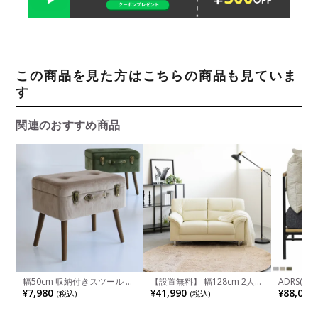
この商品を見た方はこちらの商品も見ていま
す
関連のおすすめ商品
幅50cm 収納付きスツール ト
【設置無料】 幅128cm 2人掛
ADRS(ア
ランク型 収納付き 椅子 スツ
け ソファ 合皮 PVCレザー 肘
ナーソファ
¥7,980
¥41,990
¥88,000
(税込)
(税込)
ール 脚付き ボックススツー
付き 脚付き I字 ローソファ フ
ーナー シ
ル 玄関ベンチ オットマン お
ロアソファ コンパクトソファ
ール+ウッ
しゃれ リビング 玄関 ナチュ
おしゃれ モダン モノトーン
スリムフ