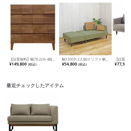
ラルヴィンテージ
アイボリー ブラウン ブラッ
インダス
ク
【設置無料】幅78.2cm 4段チ
幅130cm 2人掛け ソファ 帆
【設置無料】
ェスト ウォールナット 無垢
布 ワイドスツール付き コン
掛け ソフ
¥149,800
¥54,800
¥77,900
(税込)
(税込)
材 桐材 洋服収納 おしゃれ 衣
セント付き カウチソファ レ
プ使用可
類収納 整理タンス 収納 シン
イアウト自由 シェーズロング
肘付き 北
プル 国産 日本製 ルンバブル
ローソファ おしゃれ 北欧 グ
リーン ブルー
最近チェックしたアイテム