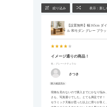
絞り込み
表示：新し
【設置無料】幅165cm ダ
ル 和モダン グレー ブラッ
イメージ通りの商品！
色：グレー×ナチュラル
さつき
現物を見れないので購入までにかなり悩み
さも、写真通りでした。とても満足です！
セラミック天板が思った以上に滑りが良く