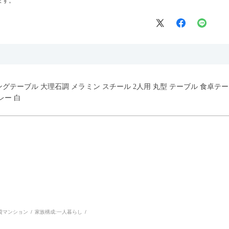
ます。
イニングテーブル 大理石調 メラミン スチール 2人用 丸型 テーブル 食卓
レー 白
貸マンション
家族構成:
一人暮らし