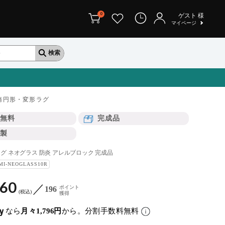
0
ゲスト
様
マイページ
楕円形・変形ラグ
無料
完成品
製
 ラグ ネオグラス 防炎 アレルブロック 完成品
MI-NEOGLASS10R
560
ポイント
196
税込
獲得
なら
月々1,796円
から。分割手数料無料