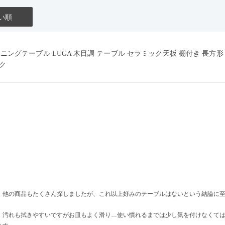
い順
イニングテーブル LUGA 木目調 テーブル セラミック天板 棚付き 長方
ク
、他の商品もたくさん探しましたが、これ以上好みのテーブルはないという結論に
、汚れも拭きやすいですがお皿もよく滑り…使い慣れるまでは少し気を付けなくて