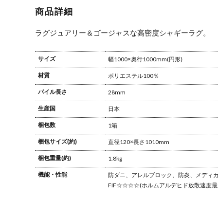
商品詳細
ラグジュアリー＆ゴージャスな高密度シャギーラグ。
サイズ
幅1000×奥行1000mm(円形)
材質
ポリエステル100％
パイル長さ
28mm
生産国
日本
梱包数
1箱
梱包サイズ(約)
直径120×長さ1010mm
梱包重量(約)
1.8kg
機能・性能
防ダニ、アレルブロック、防炎、メディカ
FIF☆☆☆☆(ホルムアルデヒド放散速度最