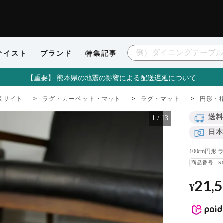
テイスト
ブランド
特集記事
【重要】 熊本県の地震の影響による配送遅延について
販サイト
ラグ・カーペット・マット
ラグ・マット
円形・
送料
1
/
13
日本
100cm円形
商品番号
S
21,
¥