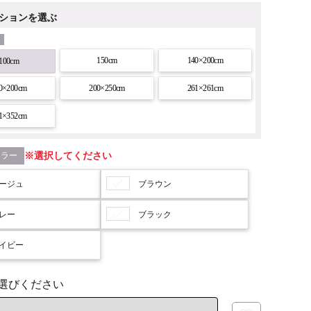
ションを選ぶ
150cm
140×200cm
100cm
0×200cm
200×250cm
261×261cm
1×352cm
カラー
選択してください
ージュ
ブラウン
レー
ブラック
イビー