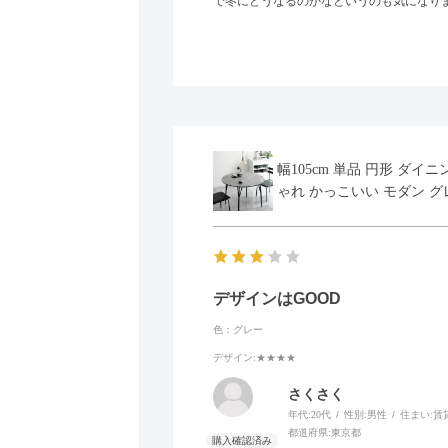
で冬にどうなるのかなというのも気になり
幅105cm 単品 円形 ダ
ゃれ かっこいい モダン グ
デザインはGOOD
色：グレー
デザイン
:★★★★
さくさく
年代:
20代
性別:
男性
住まい:
賃
都道府県:
東京都