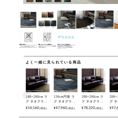
よく一緒に見られている商品
140×200cm ラ
150cm円形 ラ
200×200cm ラ
200×
グ ネオグラス
グ ネオグラス
グ ネオグラス
グ 
防炎 アレルブ
防炎 アレルブ
防炎 アレルブ
防炎
54,560
47,960
78,320
97,
¥
¥
¥
¥
税込
税込
税込
ロック 完成品
ロック 完成品
ロック 完成品
ロッ