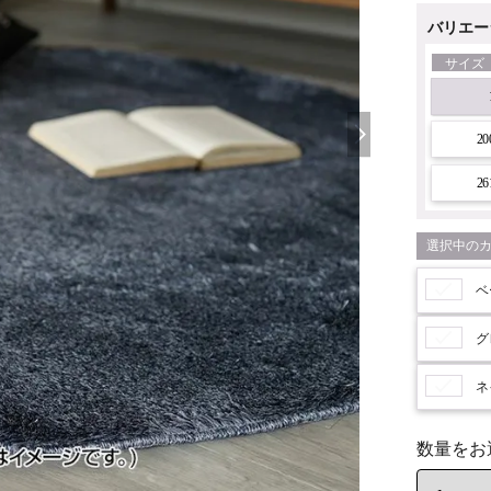
バリエー
サイズ
20
26
ベ
グ
ネ