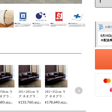
お届
8月19
※配送
250cm ラ
261×261cm ラ
261×352cm ラ
ネオグラス
グ ネオグラス
グ ネオグラス
 アレルブ
防炎 アレルブ
防炎 アレルブ
680
133,760
178,640
¥
¥
税込
税込
税込
ク 完成品
ロック 完成品
ロック 完成品