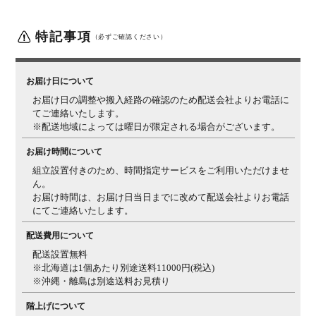
梱包サイズ
幅1250×奥行2000×高さ300mm
特記事項
（必ずご確認ください）
梱包重量
25kg
備考
両面仕様
ハードタイプ
お届け日について
お届け日の調整や搬入経路の確認のため配送会社よりお電話に
てご連絡いたします。
※配送地域によっては曜日が限定される場合がございます。
お届け時間について
組立設置付きのため、時間指定サービスをご利用いただけませ
ん。
お届け時間は、お届け日当日までに改めて配送会社よりお電話
にてご連絡いたします。
配送費用について
配送設置無料
※北海道は1個あたり別途送料11000円(税込)
※沖縄・離島は別途送料お見積り
階上げについて