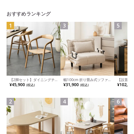
菌 防臭 加工 羊毛 両面仕様 マ
ット 日本製
おすすめランキング
1
3
5
【2脚セット】ダイニングチ
幅100cm 折り畳み式ソファ
【設置無料
ェア 木製 LUGA 肘付き チェ
ベッド コンパクト リクライ
チンカウ
¥45,900
¥31,900
¥102,00
(税込)
(税込)
ア 天然木 リビング椅子 板座
ニング カウチスタイル 省ス
板 引き出
食卓椅子 おしゃれ ウッドチ
ペース ファブリック
箱スペース
ェア アッシュ 和モダン ナチ
ンジ台 キ
ュラル ブラウン 完成品
れ ウッデ
2
4
6
ル グレー