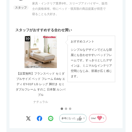
家具・インテリア業界9年。スリープアドバイザー、販売
士の資格保有。特にベッド・寝具類の商品提案が得意で
寝ることも大好き。
スタッフがおすすめする合わせ買い
おすすめコメント
シンプルなデザインでどんな部
屋にも合わせやすいベッドフレ
ームです。すっきりとしたデザ
インは、ミニマルなインテリア
空間になじみ、部屋が広く感じ
【設置無料】フランスベッド セミダ
【設置無
ます。
ブルサイズ ベッド フレーム Eddy エ
ブルサイズ 
ディ EY-01F LG レッグ 脚付き セミ
ディ EY-
ダブルフレーム すのこ 日本製 ルンバ
納 キャビ
ブル
ント 充
ナチュラル
参考になった
0
Like!
0