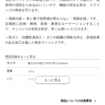
床時の湿気をため込みにくいので、鋼線の劣化を防ぎ、スプリ
ングの寿命を守ります。
＜両面仕様＞
表と裏で使用感が変わらない「両面仕様」です。
定期的に頭側・脚側、表側・裏側をローテーションすること
で、マットレスの劣化を防ぎ、長くお使いいただけます。
＜防ダニ・抗菌防臭加工＞
ダニや細菌の増殖を抑え、防臭効果
のある加工を施した衛生マットレスです。
商品詳細をもっと見る
サイズ
幅1220×奥行1950×高さ260mm
重量
25kg
材質
張地 / ダブルニット
中材 / 羊毛綿
生産国
日本
構造・加工
高密度連続スプリング
防ダニ・抗菌防臭加工
商品についての注意事項
梱包数
1箱