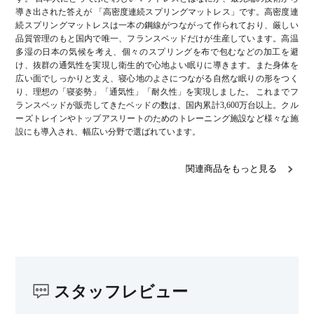
導き出された答えが 「高密度連続スプリングマットレス」です。高密度連
続スプリングマットレスは一本の鋼線がつながって作られており、厳しい
品質管理のもと国内で唯一、フランスベッドだけが生産しています。高温
多湿の日本の気候を考え、個々のスプリングを布で包むなどの加工を避
け、抜群の通気性を実現し衛生的で心地よい眠りに導きます。また身体を
広い面でしっかりと支え、寝心地のよさにつながる自然な眠りの形をつく
り、理想の「寝姿勢」「通気性」「耐久性」を実現しました。 これまでフ
ランスベッドが販売してきたベッドの数は、国内累計3,600万台以上。クル
ーズトレインやトップアスリートのためのトレーニング施設など様々な施
設にも導入され、幅広い分野で選ばれています。
関連商品をもっと見る
スタッフレビュー