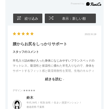
絞り込み
表示：新しい順
2022.8.19
腰からお尻をしっかりサポート
スタッフのコメント
羊毛入り詰め物が入った身体になじみやすいフランスベッドの
マットレス。吸湿性と保温性に優れた羊毛入りなので、身体を
サポートするフィット感と吸湿発散性を実現。生地のキルティ
ングを大きく取ることで、表面のふんわり感を作り出し、詰め
続きを読む
物がしっかりと入っているので寝返りを打った時にしっかりと
支えてくれます。程よい硬さの中に詰め物のクッション性が腰
デザイン
:★★★★★
からお尻をしっかりサポートしてくれるので、マットレスでお
悩みの方におすすめ。厚みもボリュームのある26cmです。
鈴木
防ダニ、抗菌防臭加工が施された衛生マットレスで、安心・安
年代:
30代
性別:
女性
住まい:
賃貸マンション
全の日本製です。
都道府県:
千葉県