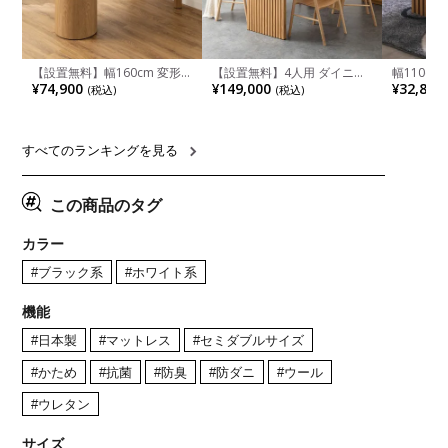
【設置無料】幅160cm 変形
【設置無料】4人用 ダイニン
幅110cm
半円 ダイニングテーブル モ
グテーブルセット 5点 LUGA
木目調 リ
¥74,900
¥149,000
¥32,800
(税込)
(税込)
ルタル風 LENAS コンクリー
セラミックテーブル おしゃれ
付き 長方
ト調 木脚 北欧モダン テーブ
ダイニングチェア 和モダン
ブル おし
ル 4人 食卓テーブル おしゃれ
ナチュラル ブラウン(幅
ブル 格子
ナチュラルモダン 韓国インテ
165cm 食卓テーブル×1 食卓
レー ナチ
リア風 グレージュ
椅子×4)
すべてのランキングを見る
この商品のタグ
カラー
#ブラック系
#ホワイト系
機能
#日本製
#マットレス
#セミダブルサイズ
#かため
#抗菌
#防臭
#防ダニ
#ウール
#ウレタン
サイズ