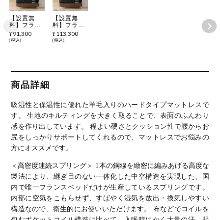
【設置無
【設置無
料】フラン
料】フラン
スベッド シ
スベッド ダ
91,300
113,300
¥
¥
ングルサイ
ブルサイズ
税込
税込
ズ マットレ
マットレス
ス MH-200
MH-200ハ
ハード 高密
ード 高密度
度連続スプ
連続スプリ
リング 耐圧
ング 耐圧分
分散 防ダニ
散 防ダニ
商品詳細
抗菌 防臭
抗菌 防臭
加工 羊毛
加工 羊毛
両面仕様 マ
両面仕様 マ
吸湿性と保温性に優れた羊毛入りのハードタイプマットレスで
ット 日本製
ット 日本製
す。
生地のキルティングを大きく取ることで、表面のふんわり
感を作り出しています。 程よい硬さとクッション性で腰からお
尻をしっかりサポートしてくれるので、マットレスでお悩みの
方にオススメです。
＜高密度連続スプリング＞
1本の鋼線を緻密に編みあげる高度な
製法により、継ぎ目のない一体化した中空構造を実現した、国
内で唯一フランスベッドだけが生産しているスプリングです。
内部に空気をこもらせず、すばやく湿気を放出・換気しやすい
構造なので、衛生的にお使いいただけます。 布などでコイルを
包むポケットコイル構造に比べて、入眠時にかく大量の汗、起