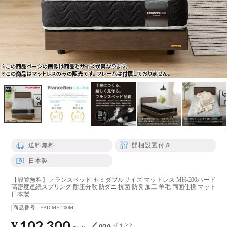
送料無料
開梱設置付き
日本製
【設置無料】フランスベッド セミダブルサイズ マットレス MH-200ハード
高密度連続スプリング 耐圧分散 防ダニ 抗菌 防臭 加工 羊毛 両面仕様 マット
日本製
商品番号
FBD-MH-200M
102,300
¥
ポイント