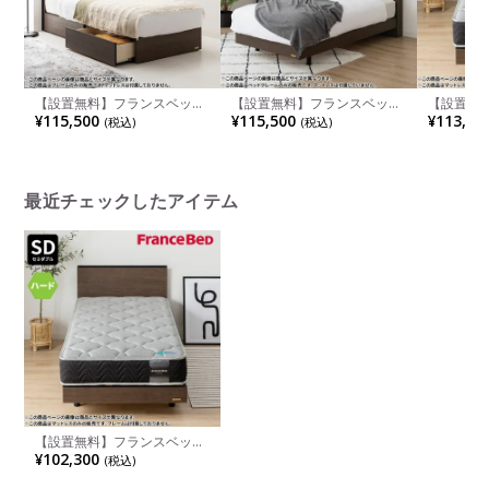
【設置無料】フランスベッド
【設置無料】フランスベッド
【設置無
ダブルサイズ ベッド フレー
ダブルサイズ ベッド フレー
ダブルサ
¥115,500
¥115,500
¥113,30
(税込)
(税込)
ム BG-001 BG-002 DR 引き出
ム Eddy エディ EY-02C LG レ
MH-20
し 引出し 収納 キャビネット
ッグ 脚付き キャビネット 棚
プリング 
棚付き スリム棚 コンセント
付き 宮付き コンセント 充電
菌 防臭 
充電 すのこ 日本製
照明 ライト LED すのこ 日本
ット 日本
製 ルンバブル
最近チェックしたアイテム
【設置無料】フランスベッド
セミダブルサイズ マットレス
¥102,300
(税込)
MH-200ハード 高密度連続ス
プリング 耐圧分散 防ダニ 抗