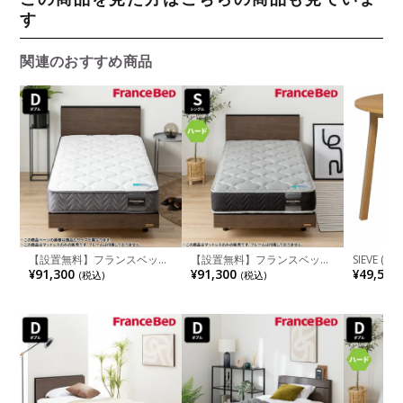
す
関連のおすすめ商品
【設置無料】フランスベッド
【設置無料】フランスベッド
SIEVE (
ダブルサイズ マットレス TW-
シングルサイズ マットレス
ングテーブ
¥91,300
¥91,300
¥49,500
(税込)
(税込)
100α1 高密度連続スプリング
MH-200ハード 高密度連続ス
製 丸テー
耐圧分散 防ダニ 抗菌 防臭 加
プリング 耐圧分散 防ダニ 抗
ラント脚 
工 両面仕様 マット 日本製
菌 防臭 加工 羊毛 両面仕様 マ
プル 北欧
ット 日本製