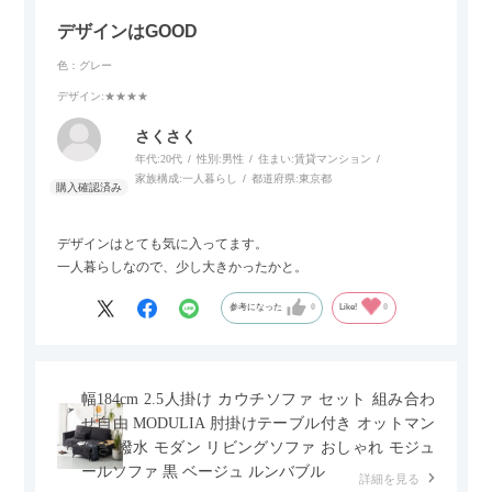
デザインはGOOD
色：グレー
デザイン
:★★★★
さくさく
年代:
20代
性別:
男性
住まい:
賃貸マンション
家族構成:
一人暮らし
都道府県:
東京都
デザインはとても気に入ってます。
一人暮らしなので、少し大きかったかと。
参考になった
0
Like!
0
幅184cm 2.5人掛け カウチソファ セット 組み合わ
せ自由 MODULIA 肘掛けテーブル付き オットマン
付き 撥水 モダン リビングソファ おしゃれ モジュ
ールソファ 黒 ベージュ ルンバブル
詳細を見る