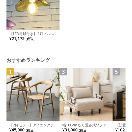
【LED電球付き】 1灯 ペンダ
ントライト 日本製 ペタル ラ
¥21,175
(税込)
イト 吊り下げ 照明 インテリ
ア 間接照明 アルミ 天井照明
おしゃれ シンプル レトロ リ
ビング ダイニング
おすすめランキング
1
3
5
【2脚セット】ダイニングチ
幅100cm 折り畳み式ソファ
【設置無料
ェア 木製 LUGA 肘付き チェ
ベッド コンパクト リクライ
チンカウ
¥45,900
¥31,900
¥102,00
(税込)
(税込)