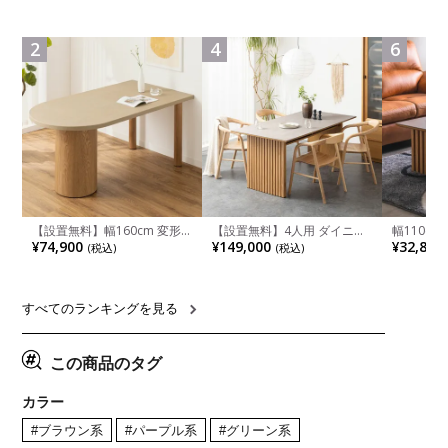
ア 天然木 リビング椅子 板座
ニング カウチスタイル 省ス
板 引き出
食卓椅子 おしゃれ ウッドチ
ペース ファブリック
箱スペース
ェア アッシュ 和モダン ナチ
ンジ台 キ
ュラル ブラウン 完成品
れ ウッデ
2
4
6
ル グレー
【設置無料】幅160cm 変形
【設置無料】4人用 ダイニン
幅110cm
半円 ダイニングテーブル モ
グテーブルセット 5点 LUGA
木目調 リ
¥74,900
¥149,000
¥32,800
(税込)
(税込)
ルタル風 LENAS コンクリー
セラミックテーブル おしゃれ
付き 長方
ト調 木脚 北欧モダン テーブ
ダイニングチェア 和モダン
ブル おし
ル 4人 食卓テーブル おしゃれ
ナチュラル ブラウン(幅
ブル 格子
ナチュラルモダン 韓国インテ
165cm 食卓テーブル×1 食卓
レー ナチ
リア風 グレージュ
椅子×4)
すべてのランキングを見る
この商品のタグ
カラー
#ブラウン系
#パープル系
#グリーン系