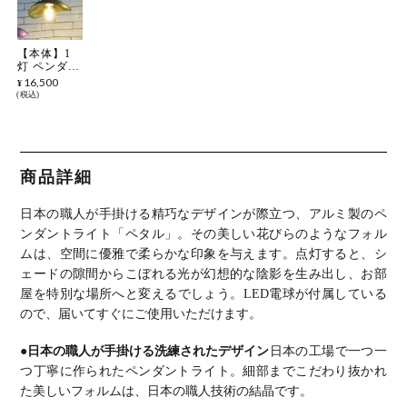
【本体】1
灯 ペンダン
トライト 日
16,500
¥
本製 ペタル
税込
ライト 吊り
下げ 照明
インテリア
間接照明 ア
ルミ LED対
応 天井照明
商品詳細
おしゃれ シ
ンプル レト
ロ リビング
日本の職人が手掛ける精巧なデザインが際立つ、アルミ製のペ
ダイニング
ンダントライト「ペタル」。
その美しい花びらのようなフォル
ムは、空間に優雅で柔らかな印象を与えます。
点灯すると、シ
ェードの隙間からこぼれる光が幻想的な陰影を生み出し、お部
屋を特別な場所へと変えるでしょう。
LED電球が付属している
ので、届いてすぐにご使用いただけます。
●日本の職人が手掛ける洗練されたデザイン
日本の工場で一つ一
つ丁寧に作られたペンダントライト。細部までこだわり抜かれ
た美しいフォルムは、日本の職人技術の結晶です。