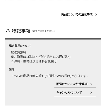
材質
アルミ、真鍮、ウォールナット
生産国
日本
商品についての注意事項
対応規格
口金 / E26
定格電圧 / 100～110Vまで
定格消費電力 /
60Wまで
特記事項
（必ずご確認ください）
仕様(付属電
電球 / LED普通球
ガラス色 / クリア
口金 / E26
消費電力 /
球)
7W
明るさ / 810lm(白熱60W相当)
色温度 / 2400K(電球
色)
配送費用について
梱包数
1
配送費無料
※北海道は1個あたり別途送料1100円(税込)
梱包サイズ
幅307×奥行196×高さ105mm
※沖縄・離島は別途送料お見積り
梱包重量
0.8kg
備考
組み立て
お客様組立品
こちらの商品は軒先渡し(玄関先へのお届け)となります。
付属品
電球
プラグカバー
コード調節器
配送についての注意事項
備考
PSE取得済
LED電球対応
壁スイッチタイプ(点灯→消灯)
キャンセルについて