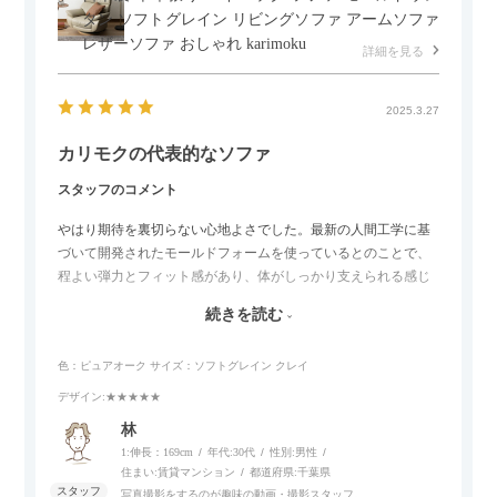
タン ソフトグレイン リビングソファ アームソファ
レザーソファ おしゃれ karimoku
詳細を見る
2025.3.27
カリモクの代表的なソファ
スタッフのコメント
やはり期待を裏切らない心地よさでした。最新の人間工学に基
づいて開発されたモールドフォームを使っているとのことで、
程よい弾力とフィット感があり、体がしっかり支えられる感じ
がします。長時間座っていても疲れにくいので、リビングでの
続きを読む
リラックスタイムによさそうでした。回転タイプなので、個人
的には狭いスペースでも立ち上がりがしやすい点が良かったで
色：ピュアオーク
サイズ：ソフトグレイン クレイ
す。
デザイン
:★★★★★
林
1:伸長：169cm
年代:
30代
性別:
男性
住まい:
賃貸マンション
都道府県:
千葉県
写真撮影をするのが趣味の動画・撮影スタッフ。