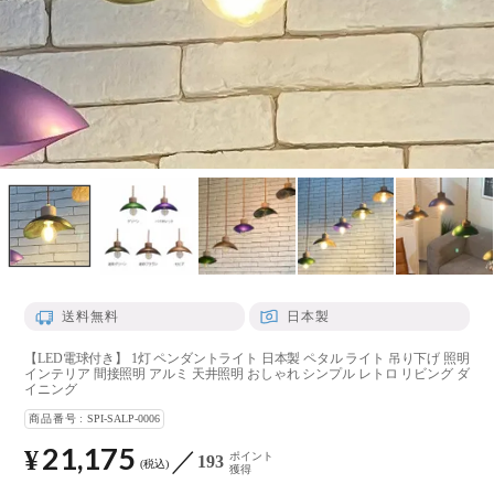
送料無料
日本製
【LED電球付き】 1灯 ペンダントライト 日本製 ペタル ライト 吊り下げ 照明
インテリア 間接照明 アルミ 天井照明 おしゃれ シンプル レトロ リビング ダ
イニング
商品番号
SPI-SALP-0006
21,175
¥
ポイント
193
税込
獲得