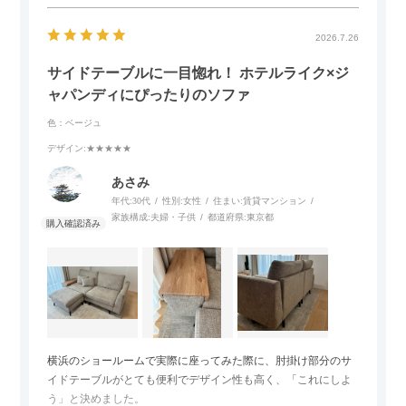
2026.7.26
サイドテーブルに一目惚れ！ ホテルライク×ジ
ャパンディにぴったりのソファ
色：ベージュ
デザイン
:★★★★★
あさみ
年代:
30代
性別:
女性
住まい:
賃貸マンション
家族構成:
夫婦・子供
都道府県:
東京都
横浜のショールームで実際に座ってみた際に、肘掛け部分のサ
イドテーブルがとても便利でデザイン性も高く、「これにしよ
う」と決めました。