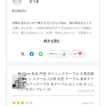
さつき
現物を見れないので購入までにかなり悩み、他の商品もたくさ
ん探しましたが、これ以上好みのテーブルはないという結論に
至り、購入を決めました。結果、色味も大きさも、写真通りで
した。とても満足です！
続きを読む
セラミック天板が思った以上に滑りが良く、汚れも拭きやすい
ですがお皿もよく滑り…使い慣れるまでは少し気を付けなくて
はいけないかもしれません。天板が冷たいので冬にどうなるの
参考になった
0
Like!
0
かなというのも気になります。
幅105cm 単品 円形 ダイニングテーブル 大理石調
メラミン スチール 2人用 丸型 テーブル 食卓テー
ブル カフェテーブル 丸テーブル おしゃれ かっこ
いい モダン グレー 白
詳細を見る
2026.7.31