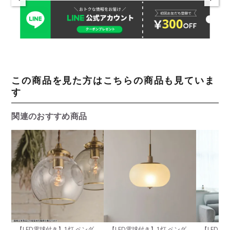
この商品を見た方はこちらの商品も見ていま
す
関連のおすすめ商品
【LED電球付き】1灯 ペンダ
【LED電球付き】1灯 ペンダ
【LED電