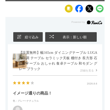
絞り込み
表示：新しい順
【設置無料】幅165cm ダイニングテーブル LUGA
木目調 テーブル セラミック天板 棚付き 長方形 石
目調テーブル おしゃれ 食卓テーブル 和モダン グ
レー ブラック
詳細を見る
2026.8.6
イメージ通りの商品！
色：グレー×ナチュラル