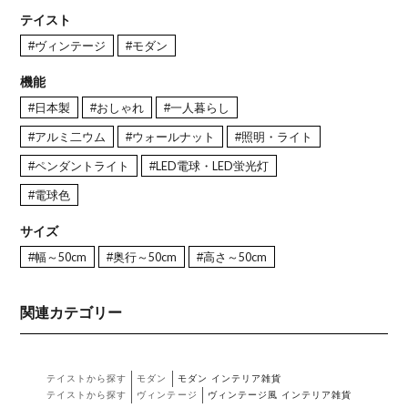
テイスト
#ヴィンテージ
#モダン
機能
#日本製
#おしゃれ
#一人暮らし
#アルミ二ウム
#ウォールナット
#照明・ライト
#ペンダントライト
#LED電球・LED蛍光灯
#電球色
サイズ
#幅～50cm
#奥行～50cm
#高さ～50cm
関連カテゴリー
テイストから探す
モダン
モダン インテリア雑貨
テイストから探す
ヴィンテージ
ヴィンテージ風 インテリア雑貨