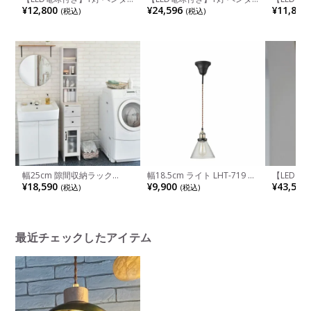
ントライト ポメリー ガラス
ントライト パルカノ ガラス
ライト 1
¥12,800
¥24,596
¥11,880
(税込)
(税込)
ライト 吊り下げ 照明 インテ
ライト 吊り下げ 照明 インテ
グライト 
リア 間接照明 天井照明 おし
リア 間接照明 コード調節可
テリア 照
ゃれ シンプル 北欧 リビング
能 天井照明 おしゃれ シンプ
井照明 リ
ダイニング クリア
ル リビング ダイニング
ック ホワ
幅25cm 隙間収納ラック
幅18.5cm ライト LHT-719 ブ
【LED電
DOLLY ランドリーラック 隙
ルックリンスタイル リビング
ントライト
¥18,590
¥9,900
¥43,516
(税込)
(税込)
間ラック 収納 引き出し
ダイニング キッチン LHT-
ト 吊り下
719
間接照明 
天井照明 
リビング 
最近チェックしたアイテム