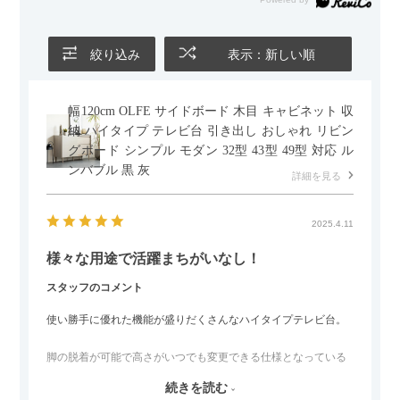
かせるため、普段はカウチとして使い、来客時には離してスツ
ールとして使えるなど、使い勝手の良さも魅力だと感じていま
す。
絞り込み
表示：新しい順
幅120cm OLFE サイドボード 木目 キャビネット 収
納 ハイタイプ テレビ台 引き出し おしゃれ リビン
グボード シンプル モダン 32型 43型 49型 対応 ル
ンバブル 黒 灰
詳細を見る
2025.4.11
様々な用途で活躍まちがいなし！
スタッフのコメント
使い勝手に優れた機能が盛りだくさんなハイタイプテレビ台。
脚の脱着が可能で高さがいつでも変更できる仕様となっている
ので、リビングダイニングからベッドルームまで多目的な場面
続きを読む
でご使用いただけます。