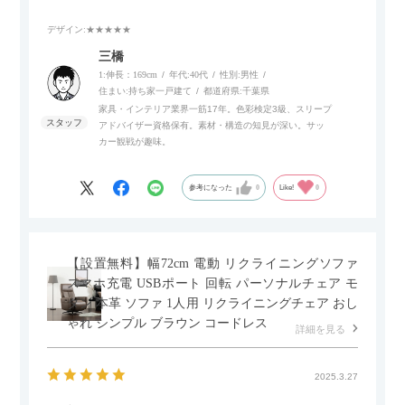
デザイン
:★★★★★
また、補助テーブルとして使用可能なスライドテーブルや収納
内部にもプリンターなどが置けるスライド棚板がついているの
三橋
でテレビ台以外にもオフィスなどでの収納家具やリビングでの
1:伸長：169cm
年代:
40代
性別:
男性
サイドボードとして多目的な用途に対応しています。
住まい:
持ち家一戸建て
都道府県:
千葉県
家具・インテリア業界一筋17年。色彩検定3級、スリープ
アドバイザー資格保有。素材・構造の知見が深い。サッ
また、扉は横方向へのスライド式となっているので開閉時のス
カー観戦が趣味。
ペースを最小限に抑えられ、省スペースでご利用いただけるの
もポイントです！
参考になった
0
Like!
0
【設置無料】幅72cm 電動 リクライニングソファ
スマホ充電 USBポート 回転 パーソナルチェア モ
ダン 本革 ソファ 1人用 リクライニングチェア おし
ゃれ シンプル ブラウン コードレス
詳細を見る
2025.3.27