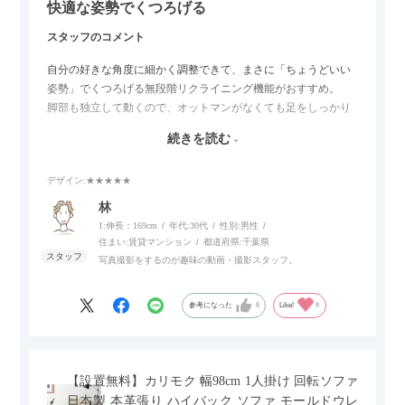
快適な姿勢でくつろげる
スタッフのコメント
自分の好きな角度に細かく調整できて、まさに「ちょうどいい
姿勢」でくつろげる無段階リクライニング機能がおすすめ。
脚部も独立して動くので、オットマンがなくても足をしっかり
伸ばせたり、スイッチ部分にはUSBポートもついているので、
続きを読む
スマホやタブレットを充電しながらリラックスできるのが嬉し
いポイント。
デザイン
:★★★★★
個人的にはコードレス＆充電式なので、コンセントの場所を気
林
にせず、好きな場所に置けるのが画期的に感じました。
1:伸長：169cm
年代:
30代
性別:
男性
住まい:
賃貸マンション
都道府県:
千葉県
写真撮影をするのが趣味の動画・撮影スタッフ。
参考になった
0
Like!
0
【設置無料】カリモク 幅98cm 1人掛け 回転ソファ
日本製 本革張り ハイバック ソファ モールドウレ