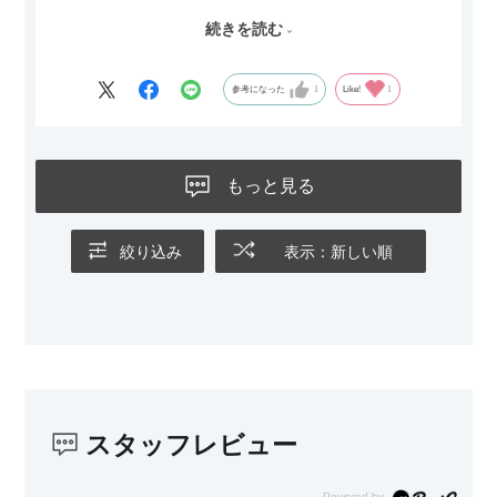
続きを読む
サイズは2.5人掛けですが、幅184cmとコンパクトなので圧迫感
がなく、わが家にはちょうど良いサイズ感でした。200cmのラ
グとのバランスもぴったりで、リビング全体がすっきり見えま
参考になった
1
Like!
1
す。
黒いスチール脚のおかげで抜け感があり、見た目が重たくなら
ないのもお気に入りのポイントです。さらに、わが家はソファ
もっと見る
の後ろ側を通ることも多い間取りなので、背面まできれいに仕
上げられているデザインも気に入っています。どの角度から見
ても美しく、空間の印象を損ないません。
絞り込み
表示：新しい順
カラーはベージュとグレージュの中間のような絶妙な色味で、
わが家のホテルライク×ジャパンディのインテリアにも自然にな
じみました。
子どもがいるので、撥水加工で汚れに強い生地なのもとても助
かっています。気兼ねなく使える安心感があります。
スタッフレビュー
また、カウチのように足を伸ばしてくつろげるスタイルが理想
だったので、それが叶って大満足です。オットマンは自由に動