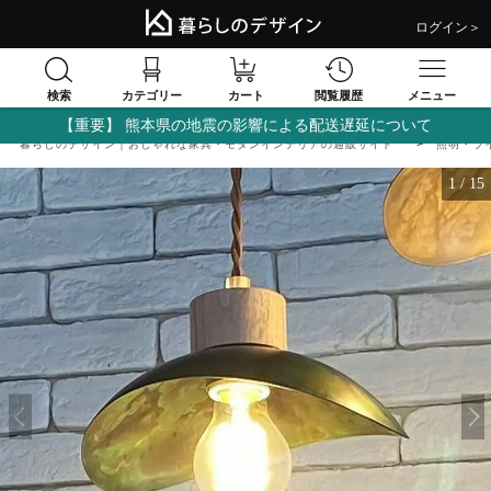
ログイン＞
検索
閲覧履歴
カテゴリー
カート
メニュー
【重要】 熊本県の地震の影響による配送遅延について
暮らしのデザイン｜おしゃれな家具・モダンインテリアの通販サイト
照明・ラ
1
/
15