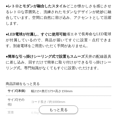
●レトロとモダンが融合したスタイル
どこか懐かしさを感じさせ
るレトロな雰囲気と、洗練されたモダンなデザインが絶妙に融
合しています。空間に自然に溶け込み、アクセントとして活躍
します。
●LED電球が付属し、すぐに使用可能
省エネで長寿命なLED電球
が付属しているので、商品が届いてすぐに設置・点灯できま
す。別途電球をご用意いただく手間がありません。
●簡単な引っ掛けシーリング式で設置もスムーズ
天井の配線器具
に差し込み、回すだけで簡単に取り付けができる引っ掛けシー
リング式。専門知識がなくてもすぐに設置いただけます。
商品詳細をもっと見る
サイズ(本体)
幅215×奥行175×高さ150mm
サイズ(その
コード長さ / 約1000mm
他)
重量
0.5kg