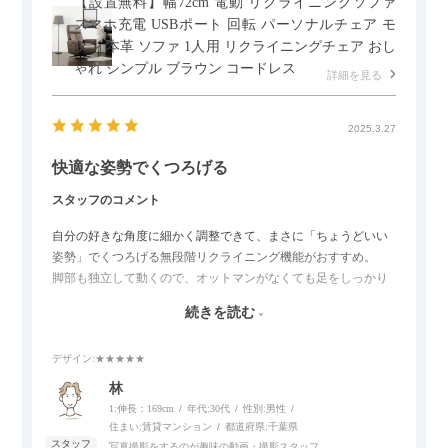
【設置無料】幅72cm 電動 リクライニングソファ
スマホ充電 USBポート 回転 パーソナルチェア モ
ダン 本革 ソファ 1人用 リクライニングチェア おし
ゃれ シンプル ブラウン コードレス
詳細を見る
2025.3.27
快適な姿勢でくつろげる
スタッフのコメント
自分の好きな角度に細かく調整できて、まさに「ちょうどいい
姿勢」でくつろげる無段階リクライニング機能がおすすめ。
脚部も独立して動くので、オットマンがなくても足をしっかり
伸ばせたり、スイッチ部分にはUSBポートもついているので、
続きを読む
スマホやタブレットを充電しながらリラックスできるのが嬉し
いポイント。
デザイン
:★★★★★
個人的にはコードレス＆充電式なので、コンセントの場所を気
林
にせず、好きな場所に置けるのが画期的に感じました。
1:伸長：169cm
年代:
30代
性別:
男性
住まい:
賃貸マンション
都道府県:
千葉県
写真撮影をするのが趣味の動画・撮影スタッフ。