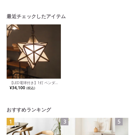
インテリア 間接照明 ガラス
リア 天井照明 おしゃれ ミッ
明 雲モチ
天井照明 おしゃれ アンティ
ドセンチュリー 海外風インテ
明 おしゃ
ーク風 レトロ リビング
リア リビング
テリア風 
最近チェックしたアイテム
【LED電球付き】1灯 ペンダ
ントライト 日本製 エトワー
¥34,100
(税込)
ル 星型 ライト 吊り下げ 照明
インテリア 間接照明 ガラス
天井照明 おしゃれ アンティ
ーク風 レトロ リビング
おすすめランキング
1
3
5