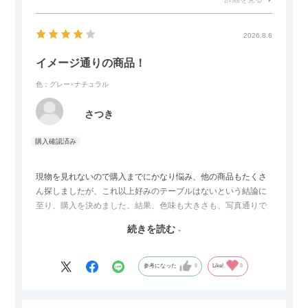
2026.8.6
イメージ通りの商品！
色：グレー×ナチュラル
さつき
現物を見れないので購入までにかなり悩み、他の商品もたくさ
ん探しましたが、これ以上好みのテーブルはないという結論に
至り、購入を決めました。結果、色味も大きさも、写真通りで
した。とても満足です！
続きを読む
セラミック天板が思った以上に滑りが良く、汚れも拭きやすい
ですがお皿もよく滑り…使い慣れるまでは少し気を付けなくて
はいけないかもしれません。天板が冷たいので冬にどうなるの
参考になった
0
Like!
0
かなというのも気になります。