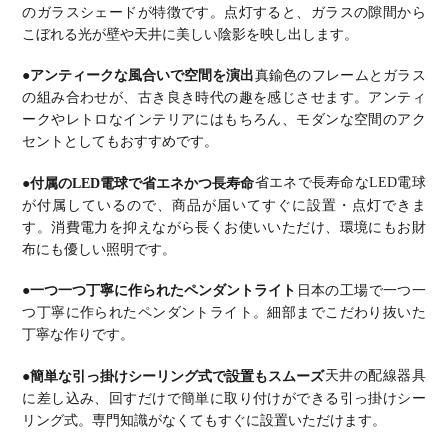
のガラスシェードが特徴です。
点灯すると、ガラスの隙間から
こぼれる光が壁や天井に美しい陰影を映し出します。
●アンティークな風合いで空間を演出
真鍮色のフレームとガラス
の組み合わせが、古き良き時代の趣を感じさせます。
アンティ
ークやレトロなインテリアにはもちろん、モダンな空間のアク
セントとしてもおすすめです。
●付属のLED電球で省エネかつ長寿命
省エネで長寿命なLED電球
が付属しているので、商品が届いてすぐに設置・点灯できま
す。
消費電力を抑えながら長くお使いいただけ、環境にもお財
布にも優しい照明です。
●一つ一つ丁寧に作られたペンダントライト
日本の工場で一つ一
つ丁寧に作られたペンダントライト。
細部までこだわり抜いた
丁寧な作りです。
●簡単な引っ掛けシーリング式で設置もスムーズ
天井の配線器具
に差し込み、回すだけで簡単に取り付けができる引っ掛けシー
リング式。
専門知識がなくてもすぐに設置いただけます。