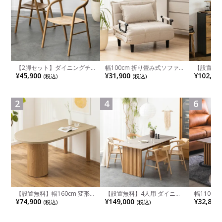
【2脚セット】ダイニングチ
幅100cm 折り畳み式ソファ
【設置無料
ェア 木製 LUGA 肘付き チェ
ベッド コンパクト リクライ
チンカウ
¥45,900
¥31,900
¥102,00
(税込)
(税込)
ア 天然木 リビング椅子 板座
ニング カウチスタイル 省ス
板 引き出
食卓椅子 おしゃれ ウッドチ
ペース ファブリック
箱スペース
ェア アッシュ 和モダン ナチ
ンジ台 キ
ュラル ブラウン 完成品
れ ウッデ
2
4
6
ル グレー
【設置無料】幅160cm 変形
【設置無料】4人用 ダイニン
幅110cm
半円 ダイニングテーブル モ
グテーブルセット 5点 LUGA
木目調 リ
¥74,900
¥149,000
¥32,800
(税込)
(税込)
ルタル風 LENAS コンクリー
セラミックテーブル おしゃれ
付き 長方
ト調 木脚 北欧モダン テーブ
ダイニングチェア 和モダン
ブル おし
ル 4人 食卓テーブル おしゃれ
ナチュラル ブラウン(幅
ブル 格子