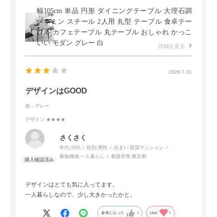
幅105cm 単品 円形 ダイニングテーブル 大理石調
メラミン スチール 2人用 丸型 テーブル 食卓テー
ブル カフェテーブル 丸テーブル おしゃれ かっこ
いい モダン グレー 白
詳細を見る
2026.7.31
デザインはGOOD
色：グレー
デザイン
:★★★★
さくさく
年代:
20代
性別:
男性
住まい:
賃貸マンション
家族構成:
一人暮らし
都道府県:
東京都
デザインはとても気に入ってます。
一人暮らしなので、少し大きかったかと。
参考になった
0
Like!
0