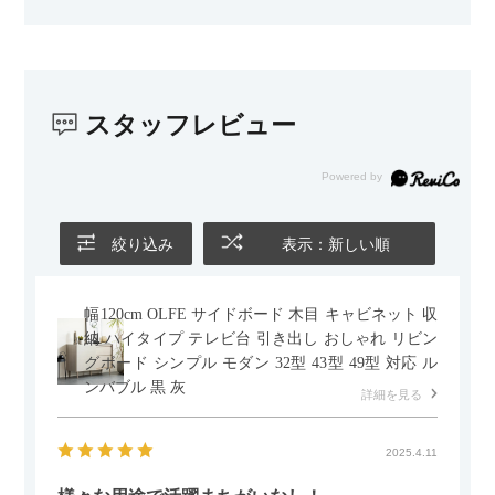
じみました。
子どもがいるので、撥水加工で汚れに強い生地なのもとても助
かっています。気兼ねなく使える安心感があります。
スタッフレビュー
また、カウチのように足を伸ばしてくつろげるスタイルが理想
だったので、それが叶って大満足です。オットマンは自由に動
かせるため、普段はカウチとして使い、来客時には離してスツ
ールとして使えるなど、使い勝手の良さも魅力だと感じていま
す。
絞り込み
表示：新しい順
幅120cm OLFE サイドボード 木目 キャビネット 収
納 ハイタイプ テレビ台 引き出し おしゃれ リビン
グボード シンプル モダン 32型 43型 49型 対応 ル
ンバブル 黒 灰
詳細を見る
2025.4.11