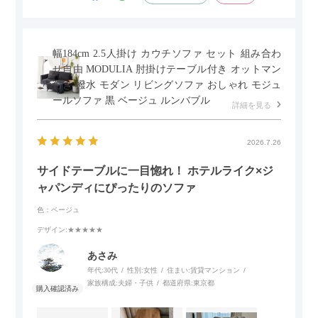
幅184cm 2.5人掛け カウチソファ セット 組み合わ
せ自由 MODULIA 肘掛けテーブル付き オットマン
付き 撥水 モダン リビングソファ おしゃれ モジュ
ールソファ 黒 ベージュ ルンバブル
詳細を見る
2026.7.26
サイドテーブルに一目惚れ！ ホテルライク×ジ
ャパンディにぴったりのソファ
色：ベージュ
デザイン
:★★★★★
あさみ
年代:
30代
性別:
女性
住まい:
賃貸マンション
家族構成:
夫婦・子供
都道府県:
東京都