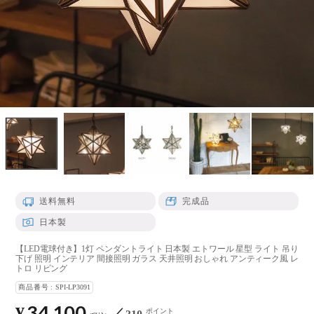
送料無料
完成品
日本製
【LED電球付き】1灯 ペンダントライト 日本製 エトワール 星型 ライト 吊り
下げ 照明 インテリア 間接照明 ガラス 天井照明 おしゃれ アンティーク風 レ
トロ リビング
商品番号
SPI-LP3091
34,100
¥
ポイント