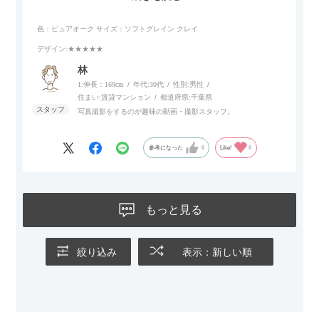
リラックスタイムによさそうでした。回転タイプなので、個人
的には狭いスペースでも立ち上がりがしやすい点が良かったで
色：ピュアオーク
サイズ：ソフトグレイン クレイ
す。
デザイン
:★★★★★
林
1:伸長：169cm
年代:
30代
性別:
男性
住まい:
賃貸マンション
都道府県:
千葉県
写真撮影をするのが趣味の動画・撮影スタッフ。
参考になった
0
Like!
0
もっと見る
絞り込み
表示：新しい順