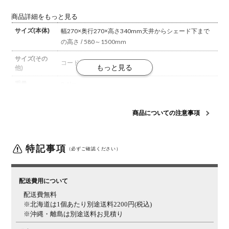
商品詳細をもっと見る
サイズ(本体)
幅270×奥行270×高さ340mm
天井からシェード下まで
の高さ / 580～1500mm
サイズ(その
コード長さ / 約1160mm
他)
重量
2.1kg
材質
ガラス、スチール、真鍮
商品についての注意事項
生産国
日本
仕様(付属電
電球 / LED普通球
ガラス色 / クリア
口金 / E26
消費電力 /
球)
特記事項
7W
明るさ / 白熱60W相当
（必ずご確認ください）
梱包数
1
配送費用について
梱包サイズ
幅325×奥行325×高さ330mm
配送費無料
梱包重量
3.4kg
※北海道は1個あたり別途送料2200円(税込)
※沖縄・離島は別途送料お見積り
組み立て
完成品