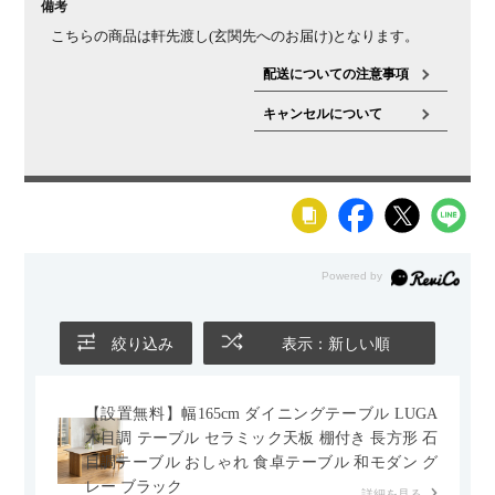
備考
付属品
電球
プラグカバー
こちらの商品は軒先渡し(玄関先へのお届け)となります。
備考
LED電球対応
コード調節可能
壁スイッチタイプ(点灯→消
灯)
配送についての注意事項
キャンセルについて
絞り込み
表示：新しい順
【設置無料】幅165cm ダイニングテーブル LUGA
木目調 テーブル セラミック天板 棚付き 長方形 石
目調テーブル おしゃれ 食卓テーブル 和モダン グ
レー ブラック
詳細を見る