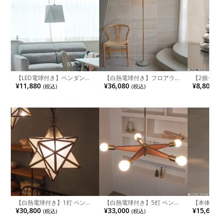
【LED電球付き】ペンダント
【白熱電球付き】フロアラン
【2個セッ
ライト 1灯 スチール シーリン
プ ミエト フロアライト 床置
クエンドマー
¥11,880
¥36,080
¥8,800
(税込)
(税込)
(
グライト 吊り下げ 照明 イン
き 照明 インテリア ガラス 間
大理石 ブ
テリア 照明器具 おしゃれ 天
接照明 スタンド ライト おし
ブル柄 本
井照明 リビング モダン ブラ
ゃれ 北欧 モダン 海外風イン
れ 雑貨 
ック ホワイト 完成品
テリア リビング 寝室
ン ブラウ
【白熱電球付き】1灯 ペンダ
【白熱電球付き】5灯 ペンダ
【本体】1
ントライト 日本製 エトワー
ントライト リンデンハースト
ト ネロン
¥30,800
¥33,000
¥15,686
(税込)
(税込)
ル 星型 ライト 吊り下げ 照明
ライト 吊り下げ 照明 インテ
下げ 照明