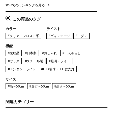
ナチュラルモダン 韓国インテ
165cm 食卓テーブル×1 食卓
レー ナチ
リア風 グレージュ
椅子×4)
すべてのランキングを見る
この商品のタグ
カラー
テイスト
#クリア・フロスト系
#ヴィンテージ
#モダン
機能
#完成品
#日本製
#おしゃれ
#一人暮らし
#ガラス
#スチール製
#照明・ライト
#ペンダントライト
#LED電球・LED蛍光灯
サイズ
#幅～50cm
#奥行～50cm
#高さ～50cm
関連カテゴリー