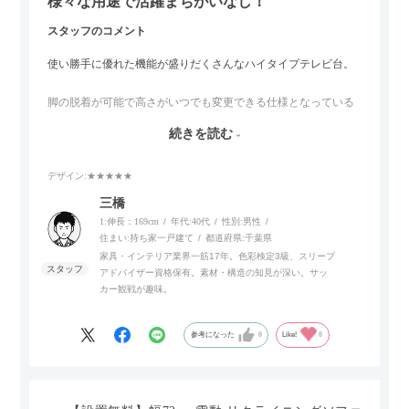
様々な用途で活躍まちがいなし！
スタッフのコメント
使い勝手に優れた機能が盛りだくさんなハイタイプテレビ台。
脚の脱着が可能で高さがいつでも変更できる仕様となっている
ので、リビングダイニングからベッドルームまで多目的な場面
続きを読む
でご使用いただけます。
デザイン
:★★★★★
また、補助テーブルとして使用可能なスライドテーブルや収納
内部にもプリンターなどが置けるスライド棚板がついているの
三橋
でテレビ台以外にもオフィスなどでの収納家具やリビングでの
1:伸長：169cm
年代:
40代
性別:
男性
サイドボードとして多目的な用途に対応しています。
住まい:
持ち家一戸建て
都道府県:
千葉県
家具・インテリア業界一筋17年。色彩検定3級、スリープ
アドバイザー資格保有。素材・構造の知見が深い。サッ
また、扉は横方向へのスライド式となっているので開閉時のス
カー観戦が趣味。
ペースを最小限に抑えられ、省スペースでご利用いただけるの
もポイントです！
参考になった
0
Like!
0