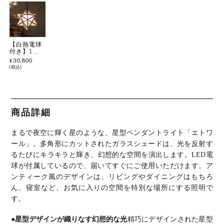
【白熱電球
付き】1灯
ペンダント
30,800
¥
ライト 日本
税込
製 エトワー
ル 星型 ラ
イト 吊り下
げ 照明 イ
ンテリア 間
接照明 ガラ
商品詳細
ス 天井照明
おしゃれ ア
ンティーク
まるで夜空に輝く星のような、星型ペンダントライト「エトワ
風 レトロ
リビング
ール」。
多角形にカットされたガラスシェードは、光を反射す
るたびにキラキラと輝き、幻想的な空間を演出します。
LED電
球が付属しているので、届いてすぐにご使用いただけます。
ア
ンティーク風のデザインは、リビングやダイニングはもちろ
ん、寝室など、お気に入りの空間を特別な場所にする照明で
す。
●星型デザインが織りなす幻想的な光
精巧にデザインされた星型