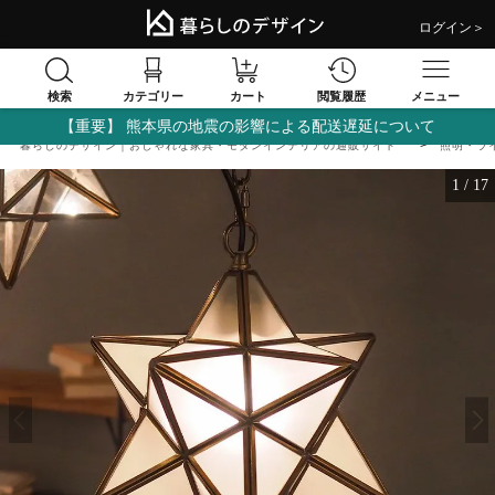
ログイン＞
検索
閲覧履歴
カテゴリー
カート
メニュー
【重要】 熊本県の地震の影響による配送遅延について
暮らしのデザイン｜おしゃれな家具・モダンインテリアの通販サイト
照明・ラ
1
/
17