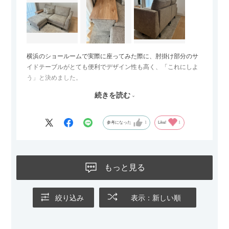
横浜のショールームで実際に座ってみた際に、肘掛け部分のサ
イドテーブルがとても便利でデザイン性も高く、「これにしよ
う」と決めました。
続きを読む
サイズは2.5人掛けですが、幅184cmとコンパクトなので圧迫感
がなく、わが家にはちょうど良いサイズ感でした。200cmのラ
グとのバランスもぴったりで、リビング全体がすっきり見えま
参考になった
1
Like!
1
す。
黒いスチール脚のおかげで抜け感があり、見た目が重たくなら
ないのもお気に入りのポイントです。さらに、わが家はソファ
もっと見る
の後ろ側を通ることも多い間取りなので、背面まできれいに仕
上げられているデザインも気に入っています。どの角度から見
ても美しく、空間の印象を損ないません。
絞り込み
表示：新しい順
カラーはベージュとグレージュの中間のような絶妙な色味で、
わが家のホテルライク×ジャパンディのインテリアにも自然にな