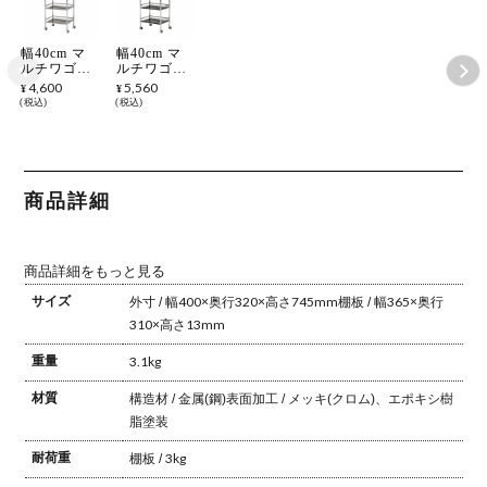
幅40cm マ
幅40cm マ
ルチワゴン
ルチワゴン
3段 ブラッ
4段 ブラッ
4,600
5,560
¥
¥
ク/クロム
ク/クロム
税込
税込
キッチン収
キッチン収
納・キッチ
納・キッチ
ンワゴン
ンワゴン
商品詳細
商品詳細をもっと見る
サイズ
外寸 / 幅400×奥行320×高さ745mm
棚板 / 幅365×奥行
310×高さ13mm
重量
3.1kg
材質
構造材 / 金属(鋼)
表面加工 / メッキ(クロム)、エポキシ樹
脂塗装
耐荷重
棚板 / 3kg