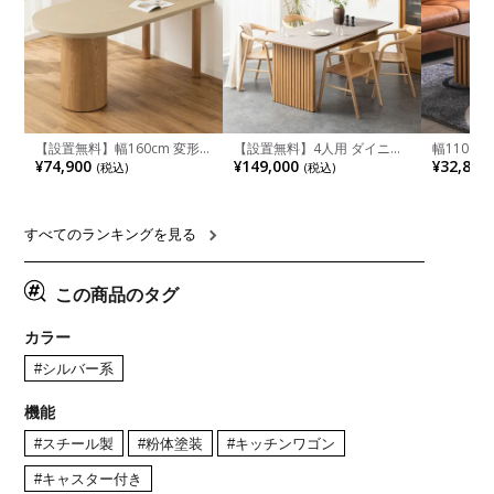
【設置無料】幅160cm 変形
【設置無料】4人用 ダイニン
幅110cm
半円 ダイニングテーブル モ
グテーブルセット 5点 LUGA
木目調 リ
¥74,900
¥149,000
¥32,800
(税込)
(税込)
ルタル風 LENAS コンクリー
セラミックテーブル おしゃれ
付き 長方
ト調 木脚 北欧モダン テーブ
ダイニングチェア 和モダン
ブル おし
ル 4人 食卓テーブル おしゃれ
ナチュラル ブラウン(幅
ブル 格子
ナチュラルモダン 韓国インテ
165cm 食卓テーブル×1 食卓
レー ナチ
リア風 グレージュ
椅子×4)
すべてのランキングを見る
この商品のタグ
カラー
#シルバー系
機能
#スチール製
#粉体塗装
#キッチンワゴン
#キャスター付き