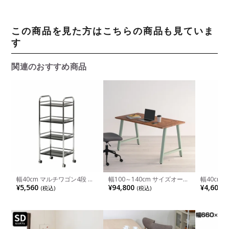
この商品を見た方はこちらの商品も見ていま
す
関連のおすすめ商品
幅40cm マルチワゴン4段 ブ
幅100～140cm サイズオーダ
幅40cm
ラック/クロム キッチン収
ーデスク Sizeno(シゼノ) パソ
ラック/ク
¥5,560
¥94,800
¥4,600
(税込)
(税込)
(
納・キッチンワゴン
コンデスク ウォールナット
納・キッ
集成材 木製 A字脚 スチール
脚 天然木 パソコンデスク 配
線穴 オフィスデスク テレワ
ークデスク 勉強机 おしゃれ
ウッディモダン