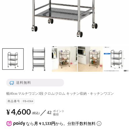
送料無料
幅40cm マルチワゴン3段 クロム/クロム キッチン収納・キッチンワゴン
商品番号
FB-0364
4,600
¥
ポイント
42
税込
獲得
なら
月々1,533円
から。分割手数料無料