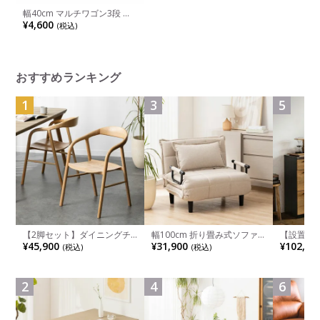
幅40cm マルチワゴン3段 ク
ロム/クロム キッチン収納・
¥4,600
(税込)
キッチンワゴン
おすすめランキング
1
3
5
【2脚セット】ダイニングチ
幅100cm 折り畳み式ソファ
【設置無料
ェア 木製 LUGA 肘付き チェ
ベッド コンパクト リクライ
チンカウ
¥45,900
¥31,900
¥102,00
(税込)
(税込)
ア 天然木 リビング椅子 板座
ニング カウチスタイル 省ス
板 引き出
食卓椅子 おしゃれ ウッドチ
ペース ファブリック
箱スペース
ェア アッシュ 和モダン ナチ
ンジ台 キ
ュラル ブラウン 完成品
れ ウッデ
2
4
6
ル グレー