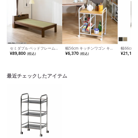
セミダブル ベッドフレーム
幅56cm キッチンワゴン キッ
幅66cm 
スミカ 畳ベッド 棚付き LED
チン収納・キッチンワゴン
ル エイジ
¥89,800
¥6,370
¥21,100
(税込)
(税込)
照明 高さ調節可能 すのこ 国
手付き キ
産本畳 天然イ草木製 コンセ
ワゴン
ント付 ロータイプ可 幅木よ
け ナチュラル ブラウン
最近チェックしたアイテム