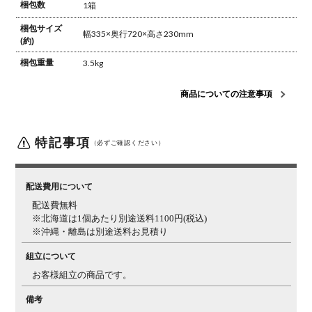
梱包数
1箱
梱包サイズ
幅335×奥行720×高さ230mm
(約)
梱包重量
3.5kg
商品についての注意事項
特記事項
（必ずご確認ください）
配送費用について
配送費無料
※北海道は1個あたり別途送料1100円(税込)
※沖縄・離島は別途送料お見積り
組立について
お客様組立の商品です。
備考