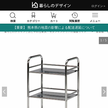
ログイン＞
検索
閲覧履歴
カテゴリー
カート
メニュー
【重要】 熊本県の地震の影響による配送遅延について
暮らしのデザイン｜おしゃれな家具・モダンインテリアの通販サイト
食器棚・
1
/
5