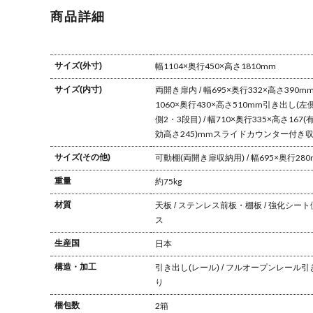
引き出し付き
マグネット ゴ
グネット ゴミ
き出
商品詳細
マグネット キ
ミ箱収納 キッ
箱収納 キッチ
グネ
ッチンボード
チンボード ス
ンボード スリ
チン
スリム レンジ
リム レンジボ
ム キャビネッ
リム
ボード キッチ
ード キッチン
ト キッチン 収
ット
サイズ(外寸)
幅1104×奥行450×高さ1810mm
ン 収納 棚 おし
収納 棚 おしゃ
納 棚 おしゃれ
収納
ゃれ 北欧
れ 北欧
北欧
れ 
サイズ(内寸)
両開き扉内 / 幅695×奥行332×高さ390m
1060×奥行430×高さ510mm
引き出し(左側1
側2・3段目) / 幅710×奥行335×高さ167
効高さ245)mm
スライドカウンター付き収納部
サイズ(その他)
可動棚(両開き扉収納用) / 幅695×奥行280
重量
約75kg
材質
天板 / ステンレス
前板・棚板 / 強化シート
ス
生産国
日本
構造・加工
引き出し(レール) / フルオープンレール
引
り
梱包数
2箱