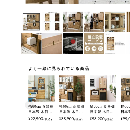
よく一緒に見られている商品
幅60cm 食器棚
幅60cm 食器棚
幅60cm 食器棚
幅60
日本製 木目調
日本製 木目調
日本製 木目調
日本
ガラス扉 ステ
ガラス扉 ステ
扉付き ステン
扉付
92,900
88,900
93,900
99,
¥
¥
¥
¥
税込
税込
税込
ンレス天板 コ
ンレス天板 コ
レス天板 コン
レス
ンセント付き
ンセント付き
セント付き マ
セン