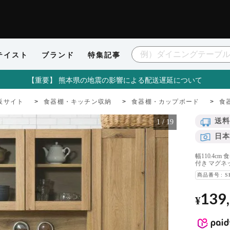
テイスト
ブランド
特集記事
【重要】 熊本県の地震の影響による配送遅延について
販サイト
食器棚・キッチン収納
食器棚・カップボード
食器
送料
1
/
19
日本
幅110.4c
付き マグネ
商品番号
S
139
¥