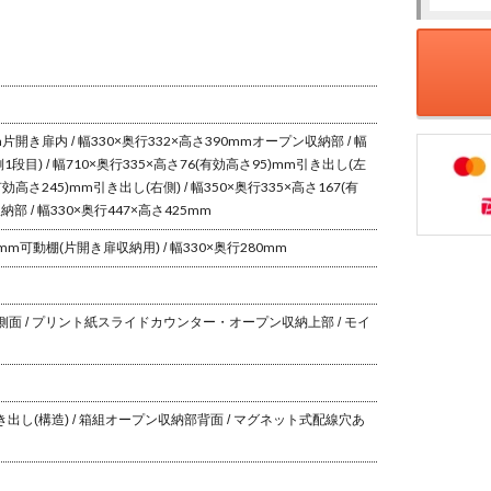
し付き マ
コンセント付
コンセント付
付き 引き出し
キッチン
ット キッ
き 引き出し付
き 引き出し付
付き マグネッ
ド カッ
ボード ス
き キッチン収
き キッチン収
ト キッチンボ
ド レン
 キャビネ
納 レンジ台 お
納 レンジ台 お
ード レンジボ
ド キッチ
 キッチン
しゃれ 北欧 ナ
しゃれ 北欧 ナ
ード キッチン
納 棚 お
 棚 おしゃ
チュラル ブラ
チュラル ブラ
収納 棚 おしゃ
北欧 グレ
北欧
ウン
ウン
れ 北欧
ワイト 白
m
片開き扉内 / 幅330×奥行332×高さ390mm
オープン収納部 / 幅
段目) / 幅710×奥行335×高さ76(有効高さ95)mm
引き出し(左
(有効高さ245)mm
引き出し(右側) / 幅350×奥行335×高さ167(有
 / 幅330×奥行447×高さ425mm
mm
可動棚(片開き扉収納用) / 幅330×奥行280mm
側面 / プリント紙
スライドカウンター・オープン収納上部 / モイ
き出し(構造) / 箱組
オープン収納部背面 / マグネット式
配線穴あ