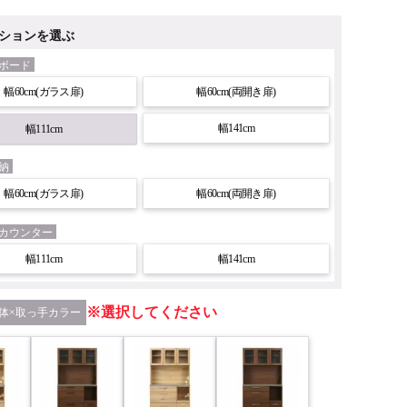
ションを選ぶ
ボード
幅60cm(ガラス扉)
幅60cm(両開き扉)
幅141cm
幅111cm
納
幅60cm(ガラス扉)
幅60cm(両開き扉)
カウンター
幅111cm
幅141cm
選択してください
体×取っ手カラー