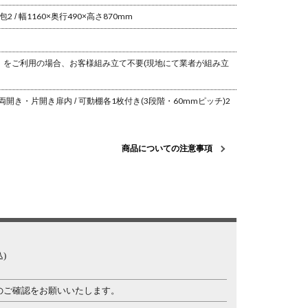
包2 / 幅1160×奥行490×高さ870mm
」をご利用の場合、お客様組み立て不要(現地にて業者が組み立
両開き・片開き扉内 / 可動棚各1枚付き(3段階・60mmピッチ)
2
商品についての注意事項
)
のご確認をお願いいたします。