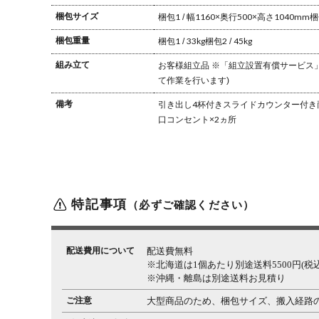
梱包サイズ
梱包1 / 幅1160×奥行500×高さ1040mm
梱
梱包重量
梱包1 / 33kg
梱包2 / 45kg
組み立て
お客様組立品
※「組立設置有償サービス
て作業を行います)
備考
引き出し4杯付き
スライドカウンター付き
口コンセント×2ヵ所
特記事項
（必ずご確認ください）
配送費用について
配送費無料
※北海道は1個あたり別途送料5500円(税込
※沖縄・離島は別途送料お見積り
ご注意
大型商品のため、梱包サイズ、搬入経路