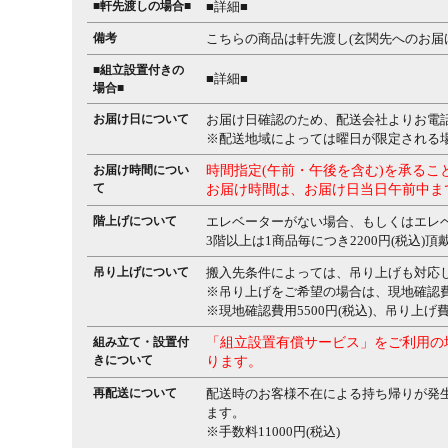
■軒先渡しの場合■
■詳細■
備考
こちらの商品は軒先渡し(玄関先へのお届
■組立設置付きの
■詳細■
場合■
お届け日について
お届け日確認のため、配送会社よりお電
※配送地域によっては曜日が限定される
お届け時間につい
時間指定(午前・午後を含む)を承るこ
て
お届け時間は、お届け日当日午前中ま
階上げについて
エレベーターがない場合、もしくはエレ
3階以上は1商品毎につき2200円(税込)
吊り上げについて
搬入先条件によっては、吊り上げも対応
※吊り上げをご希望の場合は、現地確認
※現地確認費用5500円(税込)、吊り上げ
組み立て・設置付
「組立設置有償サービス」をご利用の
きについて
ります。
再配送について
配送時のお客様不在による持ち帰りが発
ます。
※手数料11000円(税込)