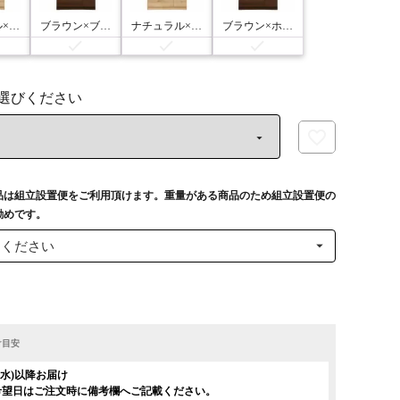
ナチュラル×ブラック
ブラウン×ブラック
ナチュラル×ホワイト
ブラウン×ホワイト
品は組立設置便をご利用頂けます。重量がある商品のため組立設置便の
勧めです。
m 食
幅119.1cm 食
製 引
器棚 日本製 引
け目安
き ス
き出し付き ス
0
124,900
¥
税込
税込
日(水)以降お届け
ーブ
ライドテーブ
希望日はご注文時に備考欄へご記載ください。
モイス
ル付き モイス