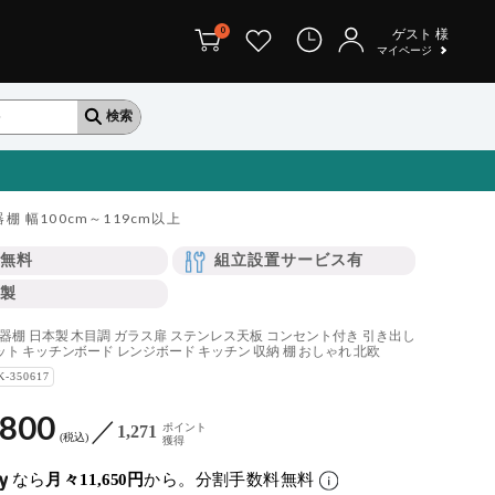
0
ゲスト
様
マイページ
棚 幅100cm～119cm以上
無料
組立設置サービス有
製
m 食器棚 日本製 木目調 ガラス扉 ステンレス天板 コンセント付き 引き出し
ット キッチンボード レンジボード キッチン 収納 棚 おしゃれ 北欧
K-350617
,800
ポイント
1,271
税込
獲得
なら
月々11,650円
から。分割手数料無料