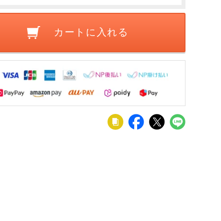
ボー
ゴミ箱収納 キ
プボー
ッチンボード
ジボー
レンジボード
カートに入れる
ン 収
キッチン 収納
しゃれ
棚 おしゃれ 北
ー ホ
欧 グレー ホワ
イト 白