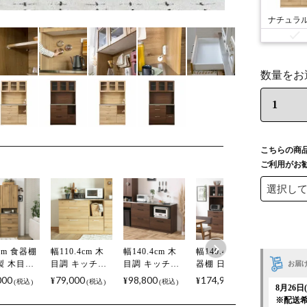
こちらの商
ご利用がお
cm 食器棚
幅110.4cm 木
幅140.4cm 木
幅140.4cm 食
幅119.1c
製 木目調
目調 キッチン
目調 キッチン
器棚 日本製 木
器棚 日本
お届
き ステン
カウンター 日
カウンター 日
目調 ガラス扉
き出し付
000
79,000
98,800
174,900
132,90
¥
¥
¥
¥
税込
税込
税込
税込
8月26
天板 コン
本製 ステンレ
本製 ステンレ
ステンレス天
ライドテ
※配送
ト付き 引
ス天板 モイス
ス天板 モイス
板 コンセント
ル付き 