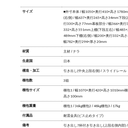
サイズ
■外寸
本体 / 幅1050×奥行410×高さ1780
(右側) / 幅637×奥行265×高さ34mm
下段(
行330×高さ77mm
幕板部分 / 幅366×奥行
332×高さ551mm
上棚(下段左右) / 幅485
489mm
下棚(右側) / 幅200×奥行332×高さ
幅782×奥行294×厚さ20mm
材質
主材 / ナラ
生産国
日本
構造・加工
引き出し(中央上段右側) / スライドレール
梱包数
3箱
梱包サイズ
梱包1 / 幅1070×奥行420×高さ1010mm
梱
高さ100mm
梱包重量
梱包1 / 36kg
梱包2 / 48kg
梱包3 / 17kg
付属品
耐震金具(ビス止めタイプ)
備考
引き出し7杯付き
引き出し(上段右側内部)