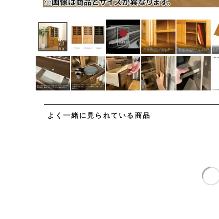
よく一緒に見られている商品
【設置無料】
【設置無料】
【設置無料】
【設
浜本工芸 幅
浜本工芸 幅
浜本工芸 幅
浜本
75cm No.1500
85cm No.1500
95cm No.1500
115c
223,300
236,500
257,400
297
¥
¥
¥
¥
税込
税込
税込
食器棚 日本製
食器棚 日本製
食器棚 日本製
食器
木製 天然木 ナ
木製 天然木 ナ
木製 天然木 ナ
木製