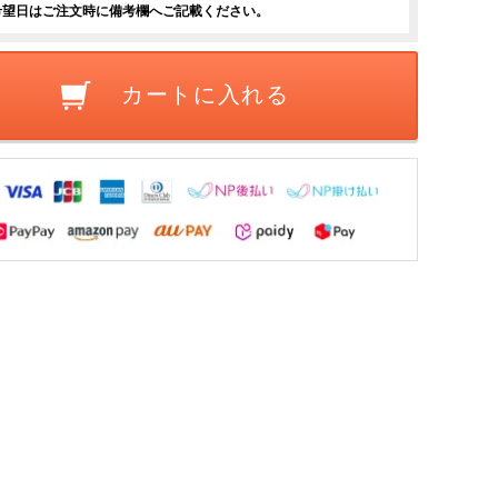
希望日はご注文時に備考欄へご記載ください。
カートに入れる
料】
 幅
.1500
0
税込
日本製
木 ナ