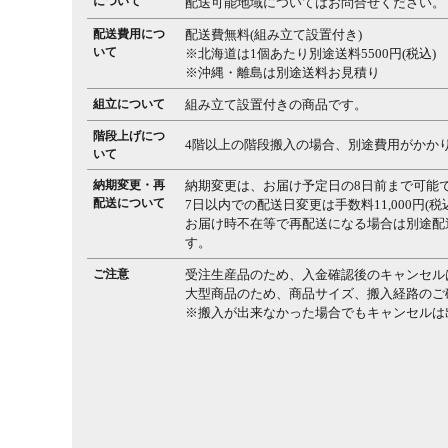
について
配送可能地域についてはお問合せください。
配送費用につ
配送費無料(組み立て設置付き)
いて
※北海道は1個あたり別途送料5500円(税込)
※沖縄・離島は別途送料お見積り
組立について
組み立て設置付きの商品です。
階段上げにつ
4階以上の階段搬入の場合、別途費用がかか
いて
納期変更・再
納期変更は、お届け予定日の8日前まで可能
配送について
7日以内での配送日変更は手数料11,000円(
お届け時不在等で再配送になる場合は別途配送料
す。
ご注意
受注生産品のため、入金確認後のキャンセル
大型商品のため、商品サイズ、搬入経路のご
※搬入が出来なかった場合でもキャンセルは