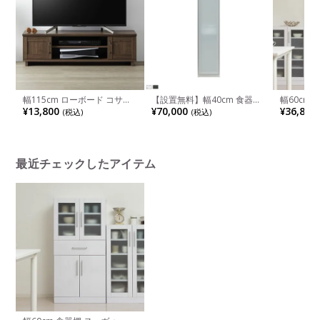
幅115cm ローボード コサロ
【設置無料】幅40cm 食器棚
幅60cm
～45型対応 木目調 可動棚 配
スリム 収納 カップボード ガ
さ180c
¥13,800
¥70,000
¥36,800
(税込)
(税込)
線穴付き 収納 テレビボード
ラス扉 キッチン収納 右開き
ード スリ
TVボード テレビ台 コンパク
扉 キッチンボード おしゃれ
おしゃれ 
ト おしゃれ シンプル ブラウ
ダイニングボード シンプルモ
ッチン棚 
ン
ダン ホワイト ブラック
ガラス扉 
最近チェックしたアイテム