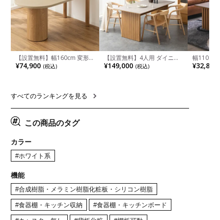
【設置無料】幅160cm 変形
【設置無料】4人用 ダイニン
幅110cm
半円 ダイニングテーブル モ
グテーブルセット 5点 LUGA
木目調 リ
¥74,900
¥149,000
¥32,800
(税込)
(税込)
ルタル風 LENAS コンクリー
セラミックテーブル おしゃれ
付き 長方
ト調 木脚 北欧モダン テーブ
ダイニングチェア 和モダン
ブル おし
ル 4人 食卓テーブル おしゃれ
ナチュラル ブラウン(幅
ブル 格子
ナチュラルモダン 韓国インテ
165cm 食卓テーブル×1 食卓
レー ナチ
リア風 グレージュ
椅子×4)
すべてのランキングを見る
この商品のタグ
カラー
#ホワイト系
機能
#合成樹脂・メラミン樹脂化粧板・シリコン樹脂
#食器棚・キッチン収納
#食器棚・キッチンボード