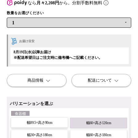
なら
月々2,208円
から。分割手数料無料
お届け目安
8月19日(水)以降お届け
※配送希望日はご注文時に備考欄へご記載ください。
商品情報
配送について
バリエーションを選ぶ
食器棚
幅89.5×高さ90cm
幅60×高さ120cm
幅30×高さ180cm
幅60×高さ180cm