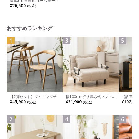
幅60cm 食器棚 ヌーヴォー 高
さ120cm メラミン カップボ
¥26,500
(税込)
ード スリム キッチンボード
おしゃれ キッチンラック キ
ッチン棚 引き出し付き すり
ガラス扉 モダン ホワイト
おすすめランキング
1
3
5
【2脚セット】ダイニングチ
幅100cm 折り畳み式ソファ
【設置無料
ェア 木製 LUGA 肘付き チェ
ベッド コンパクト リクライ
チンカウ
¥45,900
¥31,900
¥102,00
(税込)
(税込)
ア 天然木 リビング椅子 板座
ニング カウチスタイル 省ス
板 引き出
食卓椅子 おしゃれ ウッドチ
ペース ファブリック
箱スペース
ェア アッシュ 和モダン ナチ
ンジ台 キ
ュラル ブラウン 完成品
れ ウッデ
2
4
6
ル グレー