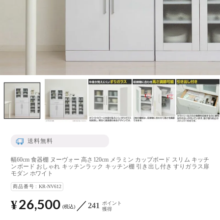
送料無料
幅60cm 食器棚 ヌーヴォー 高さ120cm メラミン カップボード スリム キッチ
ンボード おしゃれ キッチンラック キッチン棚 引き出し付き すりガラス扉
モダン ホワイト
商品番号
KR-NV612
26,500
¥
ポイント
241
税込
獲得