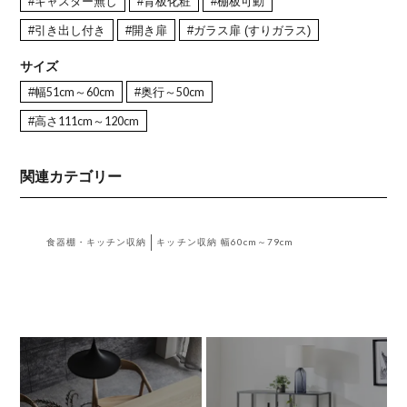
#キャスター無し
#背板化粧
#棚板可動
#引き出し付き
#開き扉
#ガラス扉 (すりガラス)
サイズ
#幅51cm～60cm
#奥行～50cm
#高さ111cm～120cm
関連カテゴリー
食器棚・キッチン収納
キッチン収納 幅60cm～79cm