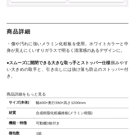
商品詳細
・傷や汚れに強いメラミン化粧板を使用。ホワイトカラーと中
身が見えにくいすりガラスで明るく清潔感のあるデザインに。
●スムーズに開閉できる大きな取っ手とストッパー仕様
掴みやす
い大きめの取手と、引き出しには抜け落ち防止のストッパー付
き。
商品詳細をもっと見る
サイズ(本体)
幅600×奥行380×高さ1200mm
材質
合成樹脂化粧繊維板(メラミン樹脂)
機能・特徴
可動棚3枚付き
梱包数
1箱