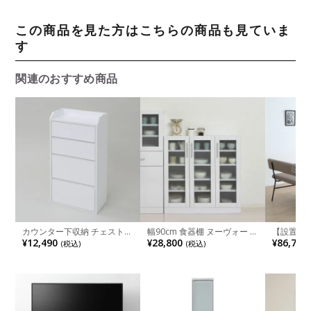
この商品を見た方はこちらの商品も見ていま
す
関連のおすすめ商品
カウンター下収納 チェスト
幅90cm 食器棚 ヌーヴォー メ
【設置無料
リビング・キッチン収納 幅
ラミン カップボード スリム
ダイニング
¥12,490
¥28,800
¥86,700
(税込)
(税込)
400×奥行220×高さ800mm
収納 キッチンボード おしゃ
ル＋ソフ
JKP-YHK-0204
れ キッチンラック キッチン
北欧 ナチ
棚 可動棚 すりガラス扉 モダ
ール脚
ン ホワイト