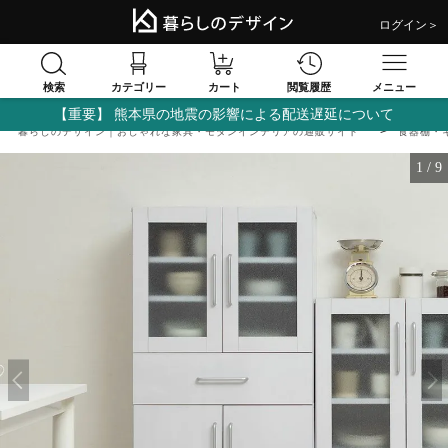
ログイン＞
検索
閲覧履歴
カテゴリー
カート
メニュー
【重要】 熊本県の地震の影響による配送遅延について
暮らしのデザイン｜おしゃれな家具・モダンインテリアの通販サイト
食器棚・
1
/
9