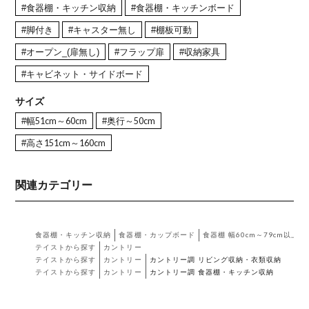
#食器棚・キッチン収納
#食器棚・キッチンボード
#脚付き
#キャスター無し
#棚板可動
#オープン_(扉無し)
#フラップ扉
#収納家具
#キャビネット・サイドボード
サイズ
#幅51cm～60cm
#奥行～50cm
#高さ151cm～160cm
関連カテゴリー
食器棚・キッチン収納
食器棚・カップボード
食器棚 幅60cm～79cm以上
テイストから探す
カントリー
テイストから探す
カントリー
カントリー調 リビング収納・衣類収納
テイストから探す
カントリー
カントリー調 食器棚・キッチン収納