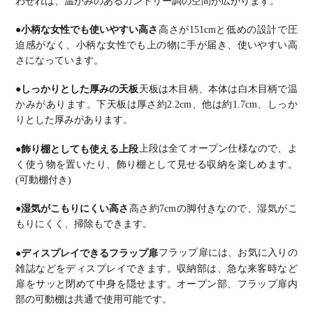
わせれば、温かみのあるカントリー調の空間が広がります。
●小柄な女性でも使いやすい高さ
高さが151cmと低めの設計で圧
迫感がなく、小柄な女性でも上の物に手が届き、使いやすい高
さになっています。
●しっかりとした厚みの天板
天板は木目柄、本体は白木目柄で温
かみがあります。
下天板は厚さ約2.2cm、他は約1.7cm、しっか
りとした厚みがあります。
●飾り棚としても使える上段
上段は全てオープン仕様なので、よ
く使う物を置いたり、飾り棚として見せる収納を楽しめます。
(可動棚付き)
●湿気がこもりにくい高さ
高さ約7cmの脚付きなので、湿気がこ
もりにくく、掃除もできます。
●ディスプレイできるフラップ扉
フラップ扉には、お気に入りの
雑誌などをディスプレイできます。
収納部は、急な来客時など
扉をサッと閉めて中身を隠せます。
オープン部、フラップ扉内
部の可動棚は共通で使用可能です。