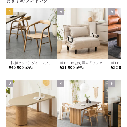
おすすめランキング
1
3
5
【2脚セット】ダイニングチ
幅100cm 折り畳み式ソファ
幅110cm
ェア 木製 LUGA 肘付き チェ
ベッド コンパクト リクライ
木目調 リ
¥45,900
¥31,900
¥32,800
(税込)
(税込)
ア 天然木 リビング椅子 板座
ニング カウチスタイル 省ス
付き 長方
食卓椅子 おしゃれ ウッドチ
ペース ファブリック
ブル おし
ェア アッシュ 和モダン ナチ
ブル 格子
ュラル ブラウン 完成品
レー ナチ
2
4
6