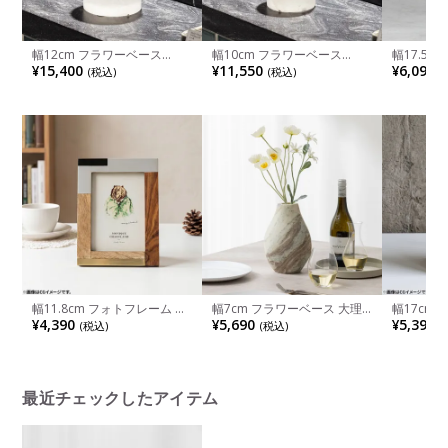
幅12cm フラワーベース
幅10cm フラワーベース
幅17.5c
White Alabastar Vase 雪花石
White Alabastar Vase 雪花石
モザイクガ
¥15,400
¥11,550
¥6,090
(税込)
(税込)
(
膏 花瓶 ハンドメイド 花器 お
膏 花瓶 ハンドメイド 花器 お
し 花入れ
しゃれ オブジェ 花入れ イン
しゃれ オブジェ 花入れ イン
ェ インテ
テリア雑貨 リビング 玄関 モ
テリア雑貨 リビング 玄関 モ
ース 花瓶
ダン ホワイト 完成品
ダン ホワイト 完成品
リビング 
幅11.8cm フォトフレーム ヴ
幅7cm フラワーベース 大理
幅17cm
ィヤーサ ウッド フォトスタ
石 花瓶 マーブルベース フラ
ル ボーン
¥4,390
¥5,690
¥5,390
(税込)
(税込)
(
ンド 写真フレーム おしゃれ
ット 一輪挿し ハンドメイド
真フレーム
写真立て 真鍮 ディスプレイ
花入れ オブジェ インテリア
て レジン
インテリア リビング 玄関 ブ
雑貨 モダン 花器 おしゃれ リ
リビング 
ラウン 完成品
ビング 玄関 完成品
イト 完成
最近チェックしたアイテム