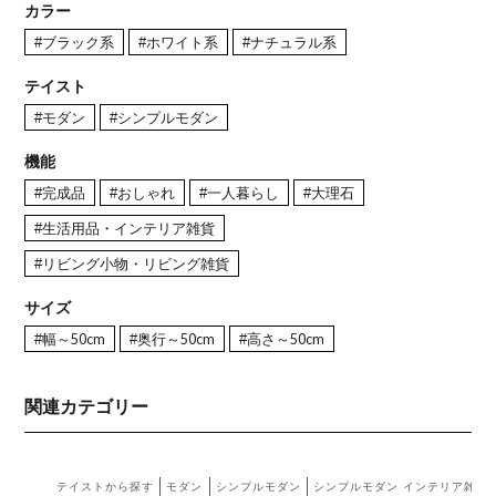
カラー
#ブラック系
#ホワイト系
#ナチュラル系
テイスト
#モダン
#シンプルモダン
機能
#完成品
#おしゃれ
#一人暮らし
#大理石
#生活用品・インテリア雑貨
#リビング小物・リビング雑貨
サイズ
#幅～50cm
#奥行～50cm
#高さ～50cm
関連カテゴリー
テイストから探す
モダン
シンプルモダン
シンプルモダン インテリア雑貨