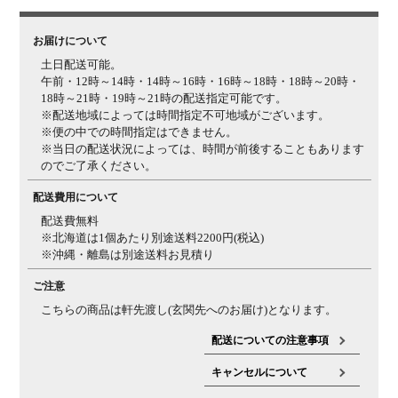
ご注意
・大理石を使用しているため、素材の特性上、色や模様
に個体差があります。
・ハンドメイドの商品のため、微
お届けについて
小な凹凸や形状など1品ごとに個体差があります。ハン
土日配送可能。
ドメイド品の特性となりますので予めご了承ください。
午前・12時～14時・14時～16時・16時～18時・18時～20時・
18時～21時・19時～21時の配送指定可能です。
※配送地域によっては時間指定不可地域がございます。
※便の中での時間指定はできません。
※当日の配送状況によっては、時間が前後することもあります
のでご了承ください。
配送費用について
配送費無料
※北海道は1個あたり別途送料2200円(税込)
※沖縄・離島は別途送料お見積り
ご注意
こちらの商品は軒先渡し(玄関先へのお届け)となります。
配送についての注意事項
キャンセルについて