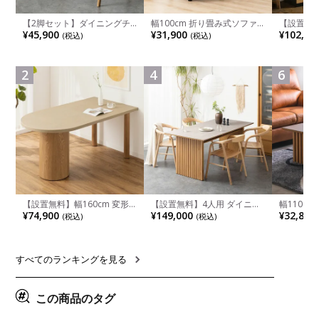
【2脚セット】ダイニングチ
幅100cm 折り畳み式ソファ
【設置無料
ェア 木製 LUGA 肘付き チェ
ベッド コンパクト リクライ
チンカウ
¥45,900
¥31,900
¥102,00
(税込)
(税込)
ア 天然木 リビング椅子 板座
ニング カウチスタイル 省ス
板 引き出
食卓椅子 おしゃれ ウッドチ
ペース ファブリック
箱スペース
ェア アッシュ 和モダン ナチ
ンジ台 キ
ュラル ブラウン 完成品
れ ウッデ
2
4
6
ル グレー
【設置無料】幅160cm 変形
【設置無料】4人用 ダイニン
幅110cm
半円 ダイニングテーブル モ
グテーブルセット 5点 LUGA
木目調 リ
¥74,900
¥149,000
¥32,800
(税込)
(税込)
ルタル風 LENAS コンクリー
セラミックテーブル おしゃれ
付き 長方
ト調 木脚 北欧モダン テーブ
ダイニングチェア 和モダン
ブル おし
ル 4人 食卓テーブル おしゃれ
ナチュラル ブラウン(幅
ブル 格子
ナチュラルモダン 韓国インテ
165cm 食卓テーブル×1 食卓
レー ナチ
リア風 グレージュ
椅子×4)
すべてのランキングを見る
この商品のタグ