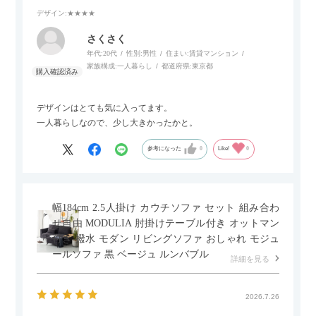
デザイン
:★★★★
さくさく
年代:
20代
性別:
男性
住まい:
賃貸マンション
家族構成:
一人暮らし
都道府県:
東京都
デザインはとても気に入ってます。
一人暮らしなので、少し大きかったかと。
参考になった
0
Like!
0
幅184cm 2.5人掛け カウチソファ セット 組み合わ
せ自由 MODULIA 肘掛けテーブル付き オットマン
付き 撥水 モダン リビングソファ おしゃれ モジュ
ールソファ 黒 ベージュ ルンバブル
詳細を見る
2026.7.26