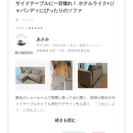
サイドテーブルに一目惚れ！ ホテルライク×ジ
ャパンディにぴったりのソファ
色：ベージュ
デザイン
:★★★★★
あさみ
年代:
30代
性別:
女性
住まい:
賃貸マンション
家族構成:
夫婦・子供
都道府県:
東京都
横浜のショールームで実際に座ってみた際に、肘掛け部分のサ
イドテーブルがとても便利でデザイン性も高く、「これにしよ
う」と決めました。
続きを読む
サイズは2.5人掛けですが、幅184cmとコンパクトなので圧迫感
がなく、わが家にはちょうど良いサイズ感でした。200cmのラ