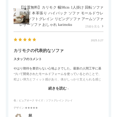
【設置無料】カリモク 幅98cm 1人掛け 回転ソファ
日本製 本革張り ハイバック ソファ モールドウレ
タン ソフトグレイン リビングソファ アームソファ
レザーソファ おしゃれ karimoku
詳細を見る
2025.3.27
カリモクの代表的なソファ
スタッフのコメント
やはり期待を裏切らない心地よさでした。最新の人間工学に基
づいて開発されたモールドフォームを使っているとのことで、
程よい弾力とフィット感があり、体がしっかり支えられる感じ
がします。長時間座っていても疲れにくいので、リビングでの
続きを読む
リラックスタイムによさそうでした。回転タイプなので、個人
的には狭いスペースでも立ち上がりがしやすい点が良かったで
色：ピュアオーク
サイズ：ソフトグレイン クレイ
す。
デザイン
:★★★★★
林