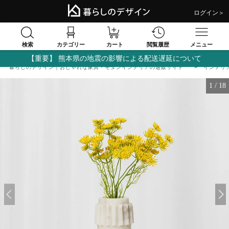
ログイン＞
検索
閲覧履歴
カテゴリー
カート
メニュー
【重要】 熊本県の地震の影響による配送遅延について
暮らしのデザイン｜おしゃれな家具・モダンインテリアの通販サイト
インテリ
1
/
18