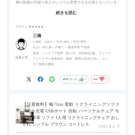
脚の脱着が可能で高さがいつでも変更できる仕様となっている
ので、リビングダイニングからベッドルームまで多目的な場面
続きを読む
でご使用いただけます。
デザイン
:★★★★★
また、補助テーブルとして使用可能なスライドテーブルや収納
内部にもプリンターなどが置けるスライド棚板がついているの
三橋
でテレビ台以外にもオフィスなどでの収納家具やリビングでの
1:伸長：169cm
年代:
40代
性別:
男性
サイドボードとして多目的な用途に対応しています。
住まい:
持ち家一戸建て
都道府県:
千葉県
家具・インテリア業界一筋17年。色彩検定3級、スリープ
アドバイザー資格保有。素材・構造の知見が深い。サッ
また、扉は横方向へのスライド式となっているので開閉時のス
カー観戦が趣味。
ペースを最小限に抑えられ、省スペースでご利用いただけるの
もポイントです！
参考になった
0
Like!
0
【設置無料】幅72cm 電動 リクライニングソファ
スマホ充電 USBポート 回転 パーソナルチェア モ
ダン 本革 ソファ 1人用 リクライニングチェア おし
ゃれ シンプル ブラウン コードレス
詳細を見る