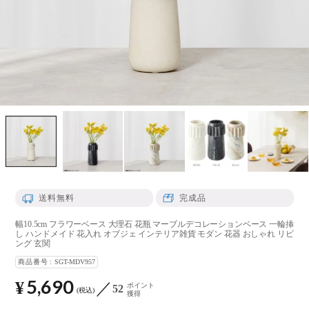
送料無料
完成品
幅10.5cm フラワーベース 大理石 花瓶 マーブルデコレーションベース 一輪挿
し ハンドメイド 花入れ オブジェ インテリア雑貨 モダン 花器 おしゃれ リビ
ング 玄関
商品番号
SGT-MDV957
5,690
¥
ポイント
52
税込
獲得