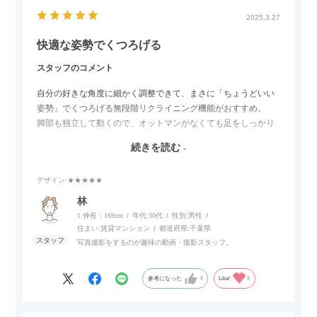
2025.3.27
快適な姿勢でくつろげる
スタッフのコメント
自分の好きな角度に細かく調整できて、まさに「ちょうどいい
姿勢」でくつろげる無段階リクライニング機能がおすすめ。
脚部も独立して動くので、オットマンがなくても足をしっかり
伸ばせたり、スイッチ部分にはUSBポートもついているので、
続きを読む
スマホやタブレットを充電しながらリラックスできるのが嬉し
いポイント。
デザイン
:★★★★★
個人的にはコードレス＆充電式なので、コンセントの場所を気
林
にせず、好きな場所に置けるのが画期的に感じました。
1:伸長：169cm
年代:
30代
性別:
男性
住まい:
賃貸マンション
都道府県:
千葉県
写真撮影をするのが趣味の動画・撮影スタッフ。
参考になった
0
Like!
0