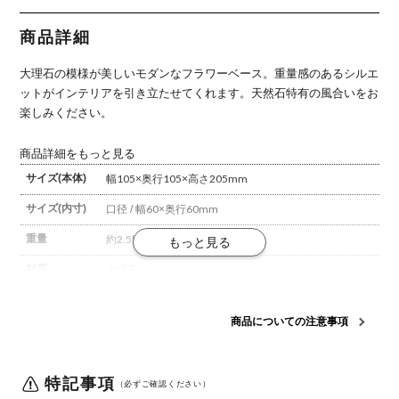
ド 花入れ
ジェ インテ
オブジェ イ
ジェ インテ
ススタンド
オブジェ イ
リア雑貨 ガ
ンテリア雑
リア雑貨 ガ
オブジェ イ
ンテリア雑
ラスベース
貨 ガラスベ
ラスベース
ンテリア小
商品詳細
貨 モダン
花瓶 おしゃ
ース 花瓶
花瓶 おしゃ
物 モダン
花器 おしゃ
れ キラキラ
おしゃれ キ
れ キラキラ
インテリア
れ リビング
リビング ダ
ラキラ リビ
リビング ダ
雑貨 置物
大理石の模様が美しいモダンなフラワーベース。
重量感のあるシルエ
玄関 完成品
イニング 玄
ング ダイニ
イニング 玄
おしゃれ 完
関
ング 玄関
関
成品
ットがインテリアを引き立たせてくれます。
天然石特有の風合いをお
楽しみください。
商品詳細をもっと見る
サイズ(本体)
幅105×奥行105×高さ205mm
サイズ(内寸)
口径 / 幅60×奥行60mm
重量
約2.5kg
材質
大理石
梱包数
1
商品についての注意事項
梱包サイズ
幅135×奥行135×高さ235mm
梱包重量
2.8kg
特記事項
（必ずご確認ください）
組み立て
完成品