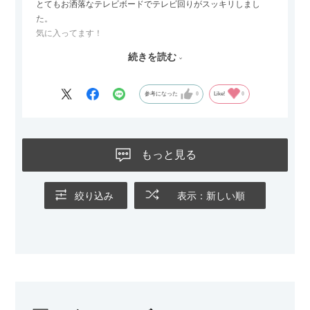
とてもお洒落なテレビボードでテレビ回りがスッキリしまし
た。
気に入ってます！
ただひとつ残念だったのは
続きを読む
Blu-rayレコーダーをボードの扉にしまったところリモコンが閉
めたままでは反応してくれませんでした
なので星4つにします
参考になった
0
Like!
0
もっと見る
絞り込み
表示：新しい順