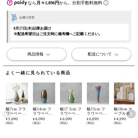
なら
月々1,896円
から。分割手数料無料
お届け目安
8月27日(木)以降お届け
※配送希望日はご注文時に備考欄へご記載ください。
商品情報
配送について
よく一緒に見られている商品
幅7cm フラ
幅14cm フ
幅17.5cm フ
幅15cm フ
幅18cm マ
ワーベース
ラワーベー
ラワーベー
ラワーベー
ーブルオブ
大理石 花瓶
ス S モザイ
ス M モザ
ス L モザイ
ジェ アーチ
5,690
6,090
6,090
6,890
4,390
¥
¥
¥
¥
¥
マーブルベ
クガラス 花
イクガラス
クガラス 花
2個セット
税込
税込
税込
税込
税込
ース フラッ
器 一輪挿し
花器 一輪挿
器 一輪挿し
大理石 ブッ
ト 一輪挿し
花入れ ガラ
し 花入れ
花入れ ガラ
クエンド 本
ハンドメイ
ス雑貨 オブ
ガラス雑貨
ス雑貨 オブ
立て ブック