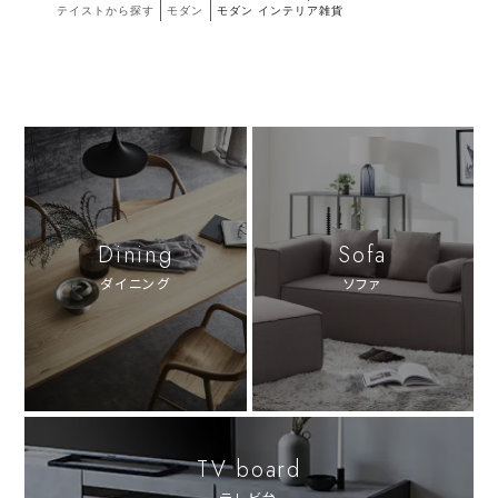
テイストから探す
モダン
モダン インテリア雑貨
Dining
Sofa
ダイニング
ソファ
TV board
テレビ台