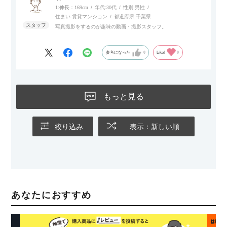
1:伸長：169cm
年代:
30代
性別:
男性
住まい:
賃貸マンション
都道府県:
千葉県
写真撮影をするのが趣味の動画・撮影スタッフ。
参考になった
0
Like!
0
もっと見る
絞り込み
表示：新しい順
あなたにおすすめ