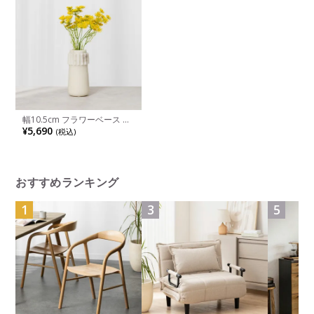
幅10.5cm フラワーベース 大
理石 花瓶 マーブルデコレー
¥5,690
(税込)
ションベース 一輪挿し ハン
ドメイド 花入れ オブジェ イ
ンテリア雑貨 モダン 花器 お
しゃれ リビング 玄関
おすすめランキング
1
3
5