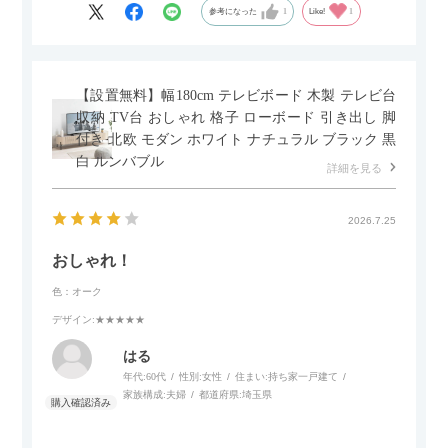
グとのバランスもぴったりで、リビング全体がすっきり見えま
参考になった
1
Like!
1
す。
黒いスチール脚のおかげで抜け感があり、見た目が重たくなら
ないのもお気に入りのポイントです。さらに、わが家はソファ
【設置無料】幅180cm テレビボード 木製 テレビ台
の後ろ側を通ることも多い間取りなので、背面まできれいに仕
収納 TV台 おしゃれ 格子 ローボード 引き出し 脚
上げられているデザインも気に入っています。どの角度から見
付き 北欧 モダン ホワイト ナチュラル ブラック 黒
ても美しく、空間の印象を損ないません。
白 ルンバブル
詳細を見る
カラーはベージュとグレージュの中間のような絶妙な色味で、
わが家のホテルライク×ジャパンディのインテリアにも自然にな
2026.7.25
じみました。
おしゃれ！
子どもがいるので、撥水加工で汚れに強い生地なのもとても助
色：オーク
かっています。気兼ねなく使える安心感があります。
デザイン
:★★★★★
また、カウチのように足を伸ばしてくつろげるスタイルが理想
はる
だったので、それが叶って大満足です。オットマンは自由に動
年代:
60代
性別:
女性
住まい:
持ち家一戸建て
かせるため、普段はカウチとして使い、来客時には離してスツ
家族構成:
夫婦
都道府県:
埼玉県
ールとして使えるなど、使い勝手の良さも魅力だと感じていま
す。