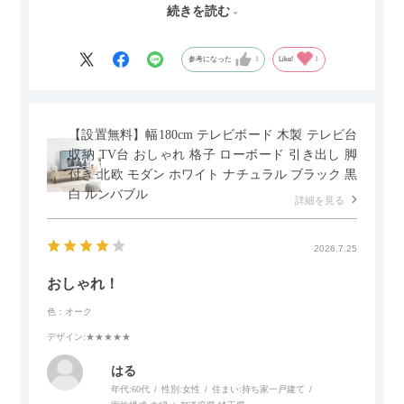
続きを読む
サイズは2.5人掛けですが、幅184cmとコンパクトなので圧迫感
がなく、わが家にはちょうど良いサイズ感でした。200cmのラ
グとのバランスもぴったりで、リビング全体がすっきり見えま
参考になった
1
Like!
1
す。
黒いスチール脚のおかげで抜け感があり、見た目が重たくなら
ないのもお気に入りのポイントです。さらに、わが家はソファ
【設置無料】幅180cm テレビボード 木製 テレビ台
の後ろ側を通ることも多い間取りなので、背面まできれいに仕
収納 TV台 おしゃれ 格子 ローボード 引き出し 脚
上げられているデザインも気に入っています。どの角度から見
付き 北欧 モダン ホワイト ナチュラル ブラック 黒
ても美しく、空間の印象を損ないません。
白 ルンバブル
詳細を見る
カラーはベージュとグレージュの中間のような絶妙な色味で、
わが家のホテルライク×ジャパンディのインテリアにも自然にな
2026.7.25
じみました。
おしゃれ！
子どもがいるので、撥水加工で汚れに強い生地なのもとても助
色：オーク
かっています。気兼ねなく使える安心感があります。
デザイン
:★★★★★
また、カウチのように足を伸ばしてくつろげるスタイルが理想
はる
だったので、それが叶って大満足です。オットマンは自由に動
年代:
60代
性別:
女性
住まい:
持ち家一戸建て
かせるため、普段はカウチとして使い、来客時には離してスツ