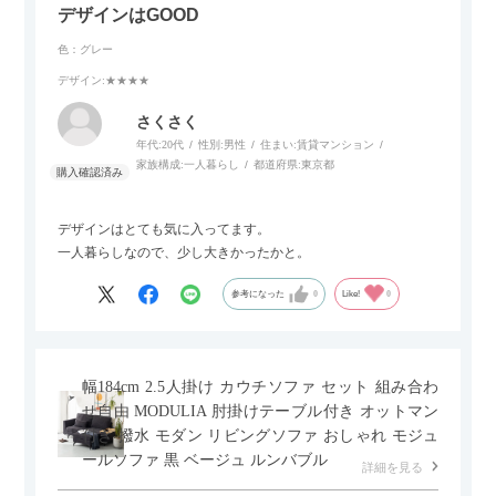
デザインはGOOD
色：グレー
デザイン
:★★★★
さくさく
年代:
20代
性別:
男性
住まい:
賃貸マンション
家族構成:
一人暮らし
都道府県:
東京都
デザインはとても気に入ってます。
一人暮らしなので、少し大きかったかと。
参考になった
0
Like!
0
幅184cm 2.5人掛け カウチソファ セット 組み合わ
せ自由 MODULIA 肘掛けテーブル付き オットマン
付き 撥水 モダン リビングソファ おしゃれ モジュ
ールソファ 黒 ベージュ ルンバブル
詳細を見る