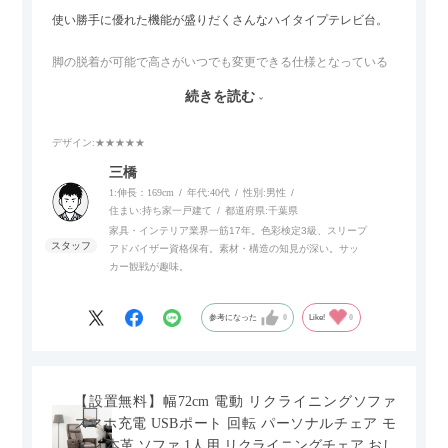
使い勝手に優れた機能が盛りだくさんなハイタイプテレビ台。
脚の脱着が可能で高さがいつでも変更できる仕様となっている
ので、リビングダイニングからベッドルームまで多目的な場面
続きを読む
でご使用いただけます。
デザイン
:★★★★★
また、補助テーブルとして使用可能なスライドテーブルや収納
内部にもプリンターなどが置けるスライド棚板がついているの
三橋
でテレビ台以外にもオフィスなどでの収納家具やリビングでの
1:伸長：169cm
年代:
40代
性別:
男性
サイドボードとして多目的な用途に対応しています。
住まい:
持ち家一戸建て
都道府県:
千葉県
家具・インテリア業界一筋17年。色彩検定3級、スリープ
アドバイザー資格保有。素材・構造の知見が深い。サッ
また、扉は横方向へのスライド式となっているので開閉時のス
カー観戦が趣味。
ペースを最小限に抑えられ、省スペースでご利用いただけるの
もポイントです！
参考になった
0
Like!
0
【設置無料】幅72cm 電動 リクライニングソファ
スマホ充電 USBポート 回転 パーソナルチェア モ
ダン 本革 ソファ 1人用 リクライニングチェア おし