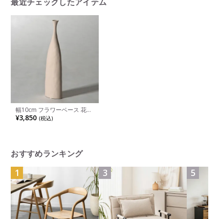
最近チェックしたアイテム
幅10cm フラワーベース 花瓶
陶器 花入れ オブジェ 一輪挿
¥3,850
(税込)
し 花びん おしゃれ 花器 イン
テリア アートオブジェ くす
みカラー ベージュ オレンジ
ブルー 完成品
おすすめランキング
1
3
5