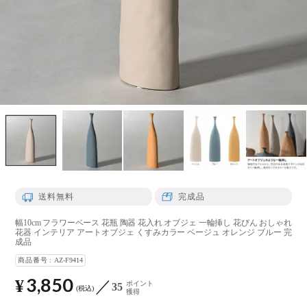
送料無料
完成品
幅10cm フラワーベース 花瓶 陶器 花入れ オブジェ 一輪挿し 花びん おしゃれ
花器 インテリア アートオブジェ くすみカラー ベージュ オレンジ ブルー 完
成品
商品番号
AZ-F9414
3,850
¥
ポイント
35
税込
獲得