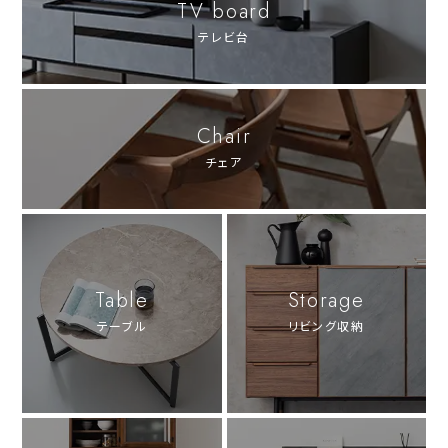
TV board
テレビ台
Chair
チェア
Table
Storage
テーブル
リビング収納