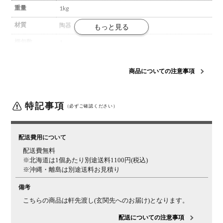
重量
1kg
材質
陶器
梱包数
1
梱包サイズ
幅480×奥行190×高さ150mm
商品についての注意事項
梱包重量
1.5kg
組み立て
完成品
特記事項
（必ずご確認ください）
ご注意
・1品ごとに個体差があります。
・こちらの商品は水漏
れをするため、直接水を入れて使用することができませ
ん。
配送費用について
配送費無料
※北海道は1個あたり別途送料1100円(税込)
※沖縄・離島は別途送料お見積り
備考
こちらの商品は軒先渡し(玄関先へのお届け)となります。
配送についての注意事項