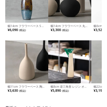
幅14cm フラワーベース S モ
幅14cm フラワーベース 丸型
幅6cm 
ザイクガラス 花器 一輪挿し
花瓶 陶器 花入れ オブジェ 一
花器 オブ
¥6,090
¥3,300
¥3,520
(税込)
(税込)
(
花入れ ガラス雑貨 オブジェ
輪挿し おしゃれ 花器 インテ
貨 花瓶 
インテリア雑貨 ガラスベース
リア フラワー モダン ブラッ
ゃれ フラ
花瓶 おしゃれ キラキラ リビ
ク アイボリー 完成品
ブラック 
ング ダイニング 玄関
幅11cm フラワーベース 陶器
幅8cm 逆三角形 レジン オブ
幅22cm
花器 オブジェ インテリア雑
ジェ インテリア 雑貨 置物 デ
陶器 花入
¥3,630
¥5,890
¥3,190
(税込)
(税込)
(
貨 花瓶 一輪挿し 花びん おし
ィスプレイ 小物 おしゃれ ア
し 花びん
ゃれ フラワーポット モダン
ート雑貨 卓上オブジェ ヴィ
テリア ア
ブラック アイボリー 完成品
ンテージ風 アンティーク調
みカラー 
大理石調 完成品
ブルー 完