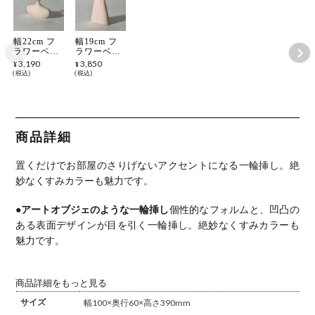
幅22cm フ
幅19cm フ
ラワーベー
ラワーベー
ス 花瓶 陶
ス 花瓶 陶
3,190
3,850
¥
¥
器 花入れ
器 花入れ
税込
税込
オブジェ 一
オブジェ 一
輪挿し 花び
輪挿し 花び
ん おしゃれ
ん おしゃれ
花器 インテ
花器 インテ
リア アート
リア アート
オブジェ く
オブジェ く
商品詳細
すみカラー
すみカラー
ベージュ オ
ベージュ オ
レンジ ブル
レンジ ブル
置くだけでお部屋のさりげないアクセントになる一輪挿し。絶
ー 完成品
ー 完成品
妙なくすみカラーも魅力です。
●アートオブジェのような一輪挿し
個性的なフォルムと、凹凸の
ある表面デザインが目を引く一輪挿し。絶妙なくすみカラーも
魅力です。
商品詳細をもっと見る
サイズ
幅100×奥行60×高さ390mm