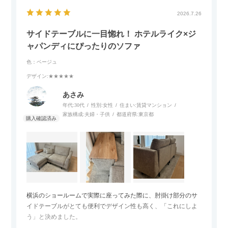
2026.7.26
サイドテーブルに一目惚れ！ ホテルライク×ジ
ャパンディにぴったりのソファ
色：ベージュ
デザイン
:★★★★★
あさみ
年代:
30代
性別:
女性
住まい:
賃貸マンション
家族構成:
夫婦・子供
都道府県:
東京都
横浜のショールームで実際に座ってみた際に、肘掛け部分のサ
イドテーブルがとても便利でデザイン性も高く、「これにしよ
う」と決めました。