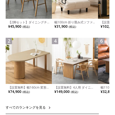
【2脚セット】ダイニングチ
幅100cm 折り畳み式ソファ
【設置無料
ェア 木製 LUGA 肘付き チェ
ベッド コンパクト リクライ
チンカウ
¥45,900
¥31,900
¥102,00
(税込)
(税込)
ア 天然木 リビング椅子 板座
ニング カウチスタイル 省ス
板 引き出
食卓椅子 おしゃれ ウッドチ
ペース ファブリック
箱スペース
ェア アッシュ 和モダン ナチ
ンジ台 キ
ュラル ブラウン 完成品
れ ウッデ
2
4
6
ル グレー
【設置無料】幅160cm 変形
【設置無料】4人用 ダイニン
幅110cm
半円 ダイニングテーブル モ
グテーブルセット 5点 LUGA
木目調 リ
¥74,900
¥149,000
¥32,800
(税込)
(税込)
ルタル風 LENAS コンクリー
セラミックテーブル おしゃれ
付き 長方
ト調 木脚 北欧モダン テーブ
ダイニングチェア 和モダン
ブル おし
ル 4人 食卓テーブル おしゃれ
ナチュラル ブラウン(幅
ブル 格子
ナチュラルモダン 韓国インテ
165cm 食卓テーブル×1 食卓
レー ナチ
リア風 グレージュ
椅子×4)
すべてのランキングを見る