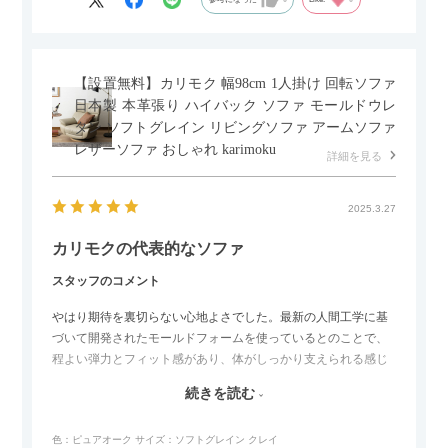
【設置無料】カリモク 幅98cm 1人掛け 回転ソファ
日本製 本革張り ハイバック ソファ モールドウレ
タン ソフトグレイン リビングソファ アームソファ
レザーソファ おしゃれ karimoku
詳細を見る
2025.3.27
カリモクの代表的なソファ
スタッフのコメント
やはり期待を裏切らない心地よさでした。最新の人間工学に基
づいて開発されたモールドフォームを使っているとのことで、
程よい弾力とフィット感があり、体がしっかり支えられる感じ
がします。長時間座っていても疲れにくいので、リビングでの
続きを読む
リラックスタイムによさそうでした。回転タイプなので、個人
的には狭いスペースでも立ち上がりがしやすい点が良かったで
色：ピュアオーク
サイズ：ソフトグレイン クレイ
す。