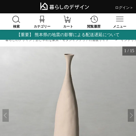
ログイン＞
検索
閲覧履歴
カテゴリー
カート
メニュー
【重要】 熊本県の地震の影響による配送遅延について
暮らしのデザイン｜おしゃれな家具・モダンインテリアの通販サイト
インテリ
1
/
15