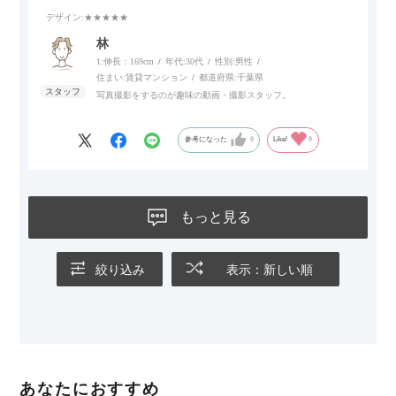
デザイン
:★★★★★
林
1:伸長：169cm
年代:
30代
性別:
男性
住まい:
賃貸マンション
都道府県:
千葉県
写真撮影をするのが趣味の動画・撮影スタッフ。
参考になった
0
Like!
0
もっと見る
絞り込み
表示：新しい順
あなたにおすすめ