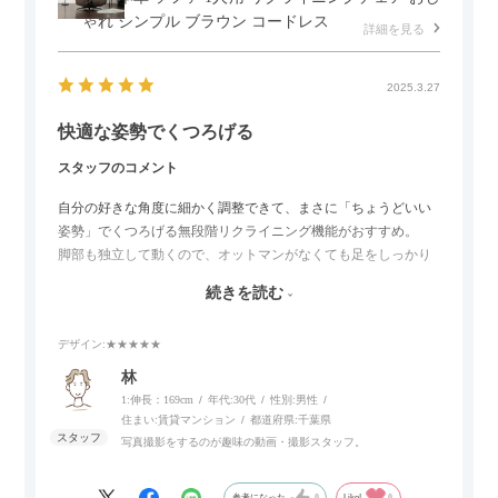
ゃれ シンプル ブラウン コードレス
詳細を見る
2025.3.27
快適な姿勢でくつろげる
スタッフのコメント
自分の好きな角度に細かく調整できて、まさに「ちょうどいい
姿勢」でくつろげる無段階リクライニング機能がおすすめ。
脚部も独立して動くので、オットマンがなくても足をしっかり
伸ばせたり、スイッチ部分にはUSBポートもついているので、
続きを読む
スマホやタブレットを充電しながらリラックスできるのが嬉し
いポイント。
デザイン
:★★★★★
個人的にはコードレス＆充電式なので、コンセントの場所を気
林
にせず、好きな場所に置けるのが画期的に感じました。
1:伸長：169cm
年代:
30代
性別:
男性
住まい:
賃貸マンション
都道府県:
千葉県
写真撮影をするのが趣味の動画・撮影スタッフ。
参考になった
0
Like!
0