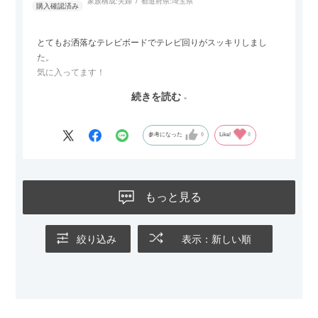
家族構成:
夫婦
都道府県:
埼玉県
ールとして使えるなど、使い勝手の良さも魅力だと感じていま
す。
とてもお洒落なテレビボードでテレビ回りがスッキリしまし
た。
気に入ってます！
ただひとつ残念だったのは
続きを読む
Blu-rayレコーダーをボードの扉にしまったところリモコンが閉
めたままでは反応してくれませんでした
なので星4つにします
参考になった
0
Like!
0
もっと見る
絞り込み
表示：新しい順