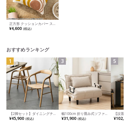
正方形 クッションカバー ス
ワールオークル 45×45cm対
¥4,600
(税込)
応 幾何学模様 綿100％ ファ
ブリック 座布団カバー 北欧
ソファクッション カバー お
しゃれ 可愛い イエロー
おすすめランキング
1
3
5
【2脚セット】ダイニングチ
幅100cm 折り畳み式ソファ
【設置無料
ェア 木製 LUGA 肘付き チェ
ベッド コンパクト リクライ
チンカウ
¥45,900
¥31,900
¥102,00
(税込)
(税込)
ア 天然木 リビング椅子 板座
ニング カウチスタイル 省ス
板 引き出
食卓椅子 おしゃれ ウッドチ
ペース ファブリック
箱スペース
ェア アッシュ 和モダン ナチ
ンジ台 キ