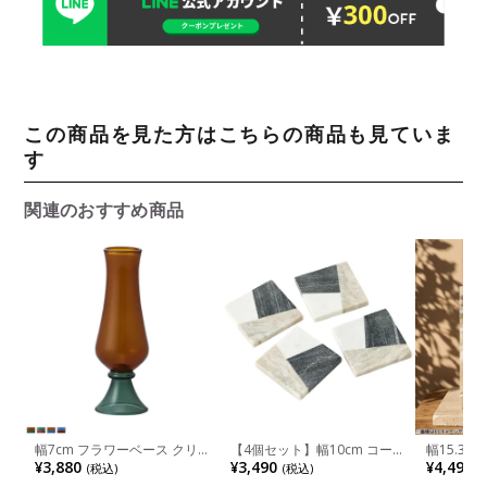
この商品を見た方はこちらの商品も見ていま
す
関連のおすすめ商品
幅7cm フラワーベース クリ
【4個セット】幅10cm コー
幅15.3c
ア ガラス 花瓶 一輪挿し 花器
スター 四角 Marble Coaster
ィヴェク 
¥3,880
¥3,490
¥4,490
(税込)
(税込)
(
オブジェ フラワーポット 花
Square 大理石 コップ敷き マ
ンド 写真