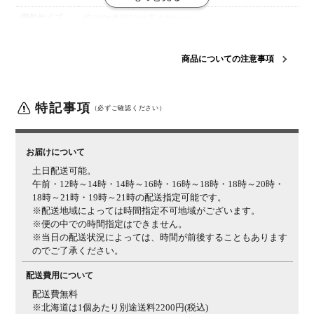
梱包サイズ
幅500×奥行500×高さ50mm
梱包重量
0.4kg
商品についての注意事項
組み立て
完成品
ご注意
・クッションカバーのみの商品です。クッションは別途
ご用意ください。
・形状やサイズ、色、風合いに個体差
特記事項
（必ずご確認ください）
があります。
・天然のコットンを使用しているため、素
材の特性上コットンの殻が製品に付着している場合がご
ざいます。手触りおよび安全性に問題はございませ
お届けについて
ん。
・洗濯機での洗濯はできませんのでご注意くださ
土日配送可能。
い｡
・汚れた場合は中性洗剤を用い部分洗いしてくださ
午前・12時～14時・14時～16時・16時～18時・18時～20時・
い。
・タンブラー乾燥は避け、形を整えて干してくださ
18時～21時・19時～21時の配送指定可能です。
い。
・ドライクリーニング、アイロンは避けてくださ
※配送地域によっては時間指定不可地域がございます。
い。
※便の中での時間指定はできません。
※当日の配送状況によっては、時間が前後することもあります
のでご了承ください。
配送費用について
配送費無料
※北海道は1個あたり別途送料2200円(税込)