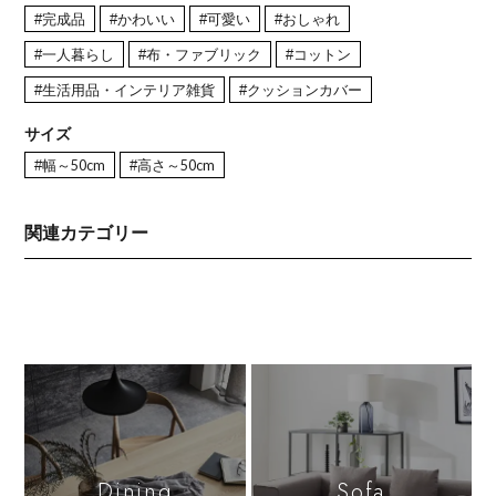
#完成品
#かわいい
#可愛い
#おしゃれ
#一人暮らし
#布・ファブリック
#コットン
#生活用品・インテリア雑貨
#クッションカバー
サイズ
#幅～50cm
#高さ～50cm
関連カテゴリー
Dining
Sofa