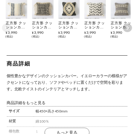
正方形 クッ
正方形 クッ
正方形 クッ
正方形 クッ
正方形 クッ
ションカバ
ションカバ
ションカバ
ションカバ
ションカバ
ー ランダム
ー マクラメ
ー シャギー
ー リーフ
ー マクラメ
3,990
3,990
3,990
3,990
3,990
¥
¥
¥
¥
¥
ストライプ
ウーブン
45×45cm対
45×45cm対
ダイヤモン
税込
税込
税込
税込
税込
45×45cm対
45×45cm対
応 ネイティ
応 綿100％
ド 45×45cm
応 綿100％
応 綿100％
ブ柄 綿
ファブリッ
対応 幾何学
ファブリッ
幾何学模様
100％ ファ
ク シャギー
模様 綿
ク 座布団カ
ファブリッ
ブリック 座
座布団カバ
100％ ファ
バー 北欧
ク 座布団カ
布団カバー
ー 北欧 ソ
ブリック 座
ソファクッ
バー モダン
北欧モダン
ファクッシ
布団カバー
商品詳細
ション カバ
ソファクッ
ソファクッ
ョン カバー
西海岸風 ソ
ー おしゃれ
ション カバ
ション カバ
おしゃれ 可
ファクッシ
可愛い シン
ー おしゃれ
ー おしゃれ
愛い モノト
ョン カバー
個性豊かなデザインのクッションカバー。
イエローカラーの模様がア
プル 白 ホ
モノトーン
モノトーン
ーン
おしゃれ
ワイト
クセントになっており、ソファやベッドに置くだけで空間を彩りま
す。
北欧テイストのインテリアとマッチします。
商品詳細をもっと見る
サイズ
幅450×高さ450mm
材質
綿100％
梱包数
1