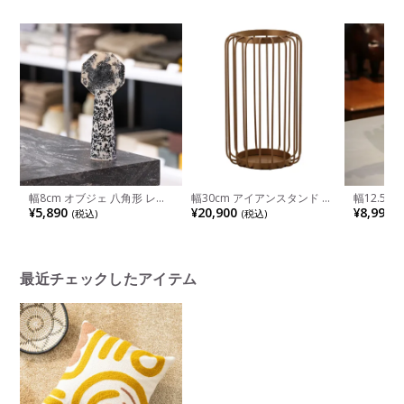
入れ おしゃれ ガラスベース
ーブル柄 マグマット 天然石
写真立て 
リビング 玄関 モダン ブラウ
おしゃれ 雑貨 インテリア 小
インテリア
ン ブルー グリーン 完成品
物 リビング 玄関 モダン 完成
ラウン 完
品
幅8cm オブジェ 八角形 レジ
幅30cm アイアンスタンド ア
幅12.5c
ン インテリア 雑貨 置物 ディ
イアン フラワースタンド オ
ンテリア 
¥5,890
¥20,900
¥8,990
(税込)
(税込)
(
スプレイ 小物 おしゃれ アー
ブジェ 花器 プランタースタ
ーク 雑貨
ト雑貨 卓上オブジェ ヴィン
ンド おしゃれ 花入れ ポット
しゃれ 
テージ風 アンティーク調 大
スタンド インテリア 雑貨 リ
ディスプレ
理石調 完成品
ビング 玄関 ブラウン 完成品
シルバー 
最近チェックしたアイテム