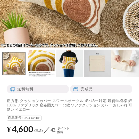
送料無料
完成品
正方形 クッションカバー スワールオークル 45×45cm対応 幾何学模様 綿
100％ ファブリック 座布団カバー 北欧 ソファクッション カバー おしゃれ 可
愛い イエロー
商品番号
SGT-694184
4,600
¥
ポイント
42
税込
獲得