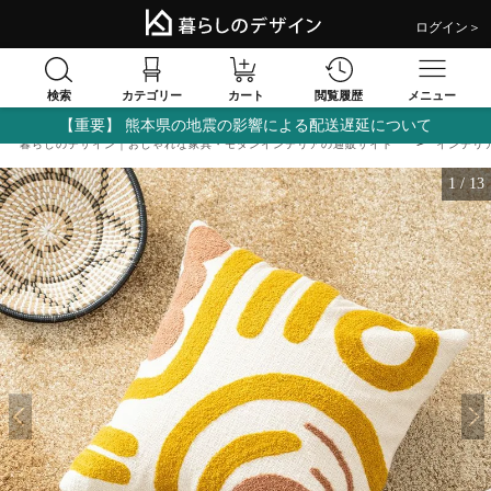
ログイン＞
検索
閲覧履歴
カテゴリー
カート
メニュー
【重要】 熊本県の地震の影響による配送遅延について
暮らしのデザイン｜おしゃれな家具・モダンインテリアの通販サイト
インテリ
1
/
13