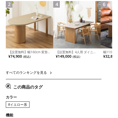
ュラル ブラウン 完成品
れ ウッデ
2
4
6
ル グレー
【設置無料】幅160cm 変形
【設置無料】4人用 ダイニン
幅110cm
半円 ダイニングテーブル モ
グテーブルセット 5点 LUGA
木目調 リ
¥74,900
¥149,000
¥32,800
(税込)
(税込)
ルタル風 LENAS コンクリー
セラミックテーブル おしゃれ
付き 長方
ト調 木脚 北欧モダン テーブ
ダイニングチェア 和モダン
ブル おし
ル 4人 食卓テーブル おしゃれ
ナチュラル ブラウン(幅
ブル 格子
ナチュラルモダン 韓国インテ
165cm 食卓テーブル×1 食卓
レー ナチ
リア風 グレージュ
椅子×4)
すべてのランキングを見る
この商品のタグ
カラー
#イエロー系
機能