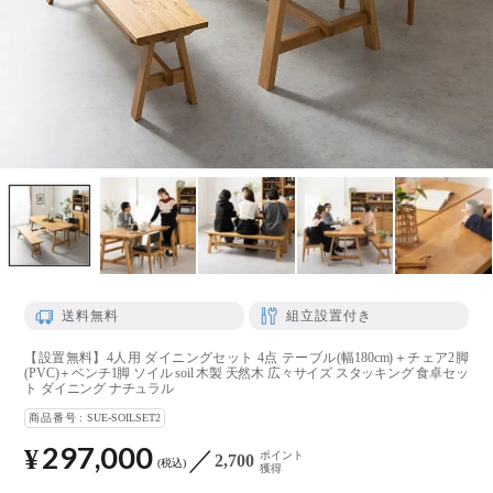
送料無料
組立設置付き
【設置無料】4人用 ダイニングセット 4点 テーブル(幅180cm)＋チェア2脚
(PVC)＋ベンチ1脚 ソイル soil 木製 天然木 広々サイズ スタッキング 食卓セッ
ト ダイニング ナチュラル
商品番号
SUE-SOILSET2
297,000
¥
ポイント
2,700
税込
獲得