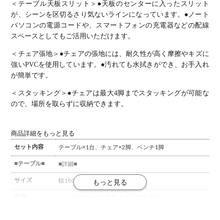
＜テーブル天板スリット＞
●天板のセンターに入ったスリット
が、シーンを区切るさり気ないラインになっています。
●ノート
パソコンの電源コードや、スマートフォンの充電器などの配線
スペースとしてもご活用いただけます。
＜チェア張地＞
●チェアの張地には、耐久性が高く摩擦やキズに
強いPVCを使用しています。
●汚れても水拭きができ、お手入れ
が簡単です。
＜スタッキング＞
●チェアは最大4脚までスタッキングが可能な
ので、場所を取らずに収納できます。
商品詳細をもっと見る
セット内容
テーブル×1台、チェア×2脚、ベンチ1脚
■テーブル■
■詳細■
サイズ
幅1800×奥行850×高さ720mm
材質
オーク材
ウレタン塗装
オイル塗装(木口)
梱包数
3箱