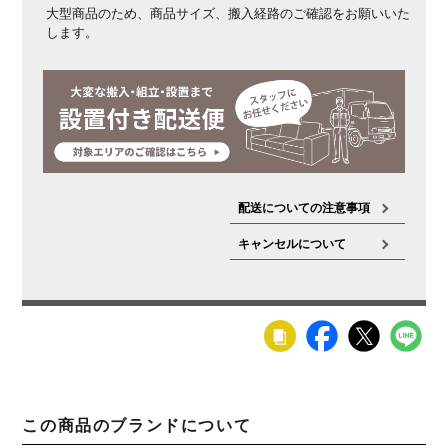
大型商品のため、商品サイズ、搬入経路のご確認をお願いいた
材質
オーク材
ウレタン塗装
オイル塗装(木口)
します。
梱包数
1箱
梱包サイズ
幅1350×奥行415×高さ470mm
梱包重量
15kg
ご注意
＜商品＞
この商品は受注生産です。
＜材質＞
・この商品
は天然木を使用しているため、木目や節、色味など1品
ごとに個体差があります。
お届けする家具は、商品ペー
配送についての注意事項
ジの写真と異なる場合がございますので、予めご了承く
キャンセルについて
ださい。
(ご使用環境や時間の経過により変化し、使い
込む程に味わいが出てくる事も特徴となります。)
・木
材内部に蓄えられた水分の影響により収縮を繰り返す特
性があります。
収縮を繰り返す過程で反りや歪み等が発
生する事がございますので、予めご了承ください。
＜お
手入れ＞
日頃のお手入れは、はたき等でゴミや異物を除
去してからよく絞った布で拭いてください。
木材の呼吸
のためウレタン塗装で仕上げてありますので、アルコー
ル、シンナー、ベンジン等の溶剤は絶対に使用しないで
この商品のブランドについて
ください。