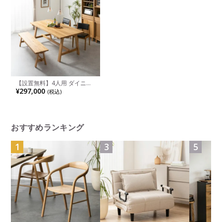
【設置無料】4人用 ダイニン
グセット 4点 テーブル(幅
¥297,000
(税込)
180cm)＋チェア2脚(PVC)＋
ベンチ1脚 ソイル soil 木製 天
然木 広々サイズ スタッキン
グ 食卓セット ダイニング ナ
チュラル
おすすめランキング
1
3
5