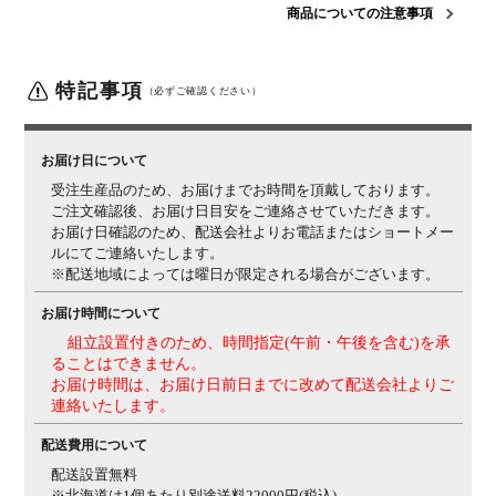
商品についての注意事項
梱包サイズ
梱包1 / 幅1820×奥行870×高さ420mm
梱包2 / 幅225×奥
行70×高さ1830mm
梱包3 / 幅880×奥行200×高さ
735mm
特記事項
（必ずご確認ください）
梱包重量
梱包1 / 50kg
梱包2 / 3.5kg
梱包3 / 10kg
ご注意
＜商品＞
この商品は受注生産です。
＜材質＞
この商品は
お届け日について
天然木を使用しているため、木目や節、色味など1品ご
受注生産品のため、お届けまでお時間を頂戴しております。
とに個体差があります。
お届けする家具は、商品ページ
ご注文確認後、お届け日目安をご連絡させていただきます。
の写真と異なる場合がございますので、予めご了承くだ
お届け日確認のため、配送会社よりお電話またはショートメー
さい。
(ご使用環境や時間の経過により変化し、使い込
ルにてご連絡いたします。
む程に味わいが出てくる事も特徴となります。)
＜お手
※配送地域によっては曜日が限定される場合がございます。
入れ＞
日頃のお手入れは、はたき等でゴミや異物を除去
してからよく絞った布で拭いてください。
木材の呼吸の
お届け時間について
ためウレタン塗装で仕上げてありますので、アルコー
組立設置付きのため、時間指定(午前・午後を含む)を承
ル、シンナー、ベンジン等の溶剤は絶対に使用しないで
ることはできません。
ください。
お届け時間は、お届け日前日までに改めて配送会社よりご
連絡いたします。
■チェア■
■詳細■
配送費用について
サイズ
外寸 / 幅445×奥行509×高さ730mm
座面高さ / 440mm
配送設置無料
材質
オーク材
ウレタン塗装
オイル塗装(木口)
張地 / PVC
※北海道は1個あたり別途送料22000円(税込)