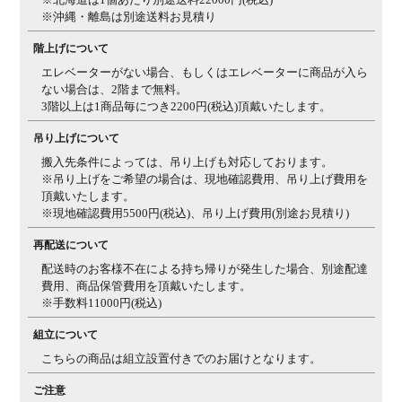
※沖縄・離島は別途送料お見積り
梱包数
1箱
階上げについて
梱包サイズ
幅590×奥行450×高さ920mm
エレベーターがない場合、もしくはエレベーターに商品が入ら
梱包重量
12kg
ない場合は、2階まで無料。
3階以上は1商品毎につき2200円(税込)頂戴いたします。
備考
スタッキング可能(4脚まで)
吊り上げについて
ご注意
＜商品＞
この商品は受注生産です。
＜材質＞
この商品は
搬入先条件によっては、吊り上げも対応しております。
天然木を使用しているため、木目や節、色味など1品ご
※吊り上げをご希望の場合は、現地確認費用、吊り上げ費用を
とに個体差があります。
お届けする家具は、商品ページ
頂戴いたします。
の写真と異なる場合がございますので、予めご了承くだ
※現地確認費用5500円(税込)、吊り上げ費用(別途お見積り)
さい。
(ご使用環境や時間の経過により変化し、使い込
む程に味わいが出てくる事も特徴となります。)
＜お手
再配送について
入れ＞
日頃のお手入れは、はたき等でゴミや異物を除去
配送時のお客様不在による持ち帰りが発生した場合、別途配達
してからよく絞った布で拭いてください。
木材の呼吸の
費用、商品保管費用を頂戴いたします。
ためウレタン塗装で仕上げてありますので、アルコー
※手数料11000円(税込)
ル、シンナー、ベンジン等の溶剤は絶対に使用しないで
組立について
ください。
こちらの商品は組立設置付きでのお届けとなります。
■ベンチ■
■詳細■
ご注意
サイズ
幅1600×奥行350×高さ420mm