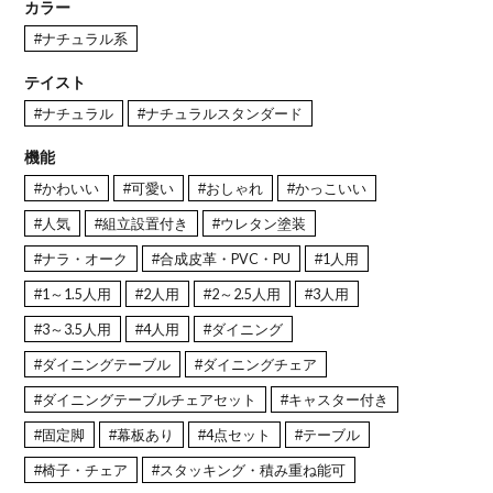
カラー
#ナチュラル系
テイスト
#ナチュラル
#ナチュラルスタンダード
機能
#かわいい
#可愛い
#おしゃれ
#かっこいい
#人気
#組立設置付き
#ウレタン塗装
#ナラ・オーク
#合成皮革・PVC・PU
#1人用
#1～1.5人用
#2人用
#2～2.5人用
#3人用
#3～3.5人用
#4人用
#ダイニング
#ダイニングテーブル
#ダイニングチェア
#ダイニングテーブルチェアセット
#キャスター付き
#固定脚
#幕板あり
#4点セット
#テーブル
#椅子・チェア
#スタッキング・積み重ね能可