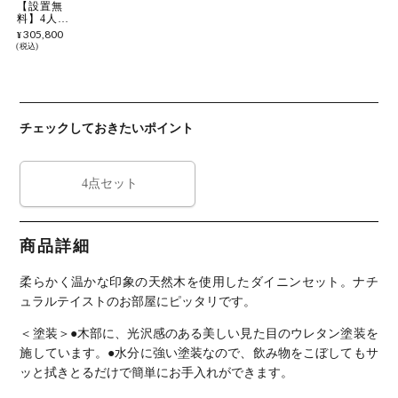
【設置無
料】4人用
ダイニング
305,800
¥
セット 4点
税込
テーブル(幅
180cm)＋チ
ェア2脚(コ
ーデュロイ)
＋ベンチ1
脚 ソイル
チェックしておきたいポイント
soil 木製 天
然木 広々サ
イズ スタッ
キング 食卓
セット ダイ
4点セット
ニング ナチ
ュラル
商品詳細
柔らかく温かな印象の天然木を使用したダイニンセット。
ナチ
ュラルテイストのお部屋にピッタリです。
＜塗装＞
●木部に、光沢感のある美しい見た目のウレタン塗装を
施しています。
●水分に強い塗装なので、飲み物をこぼしてもサ
ッと拭きとるだけで簡単にお手入れができます。