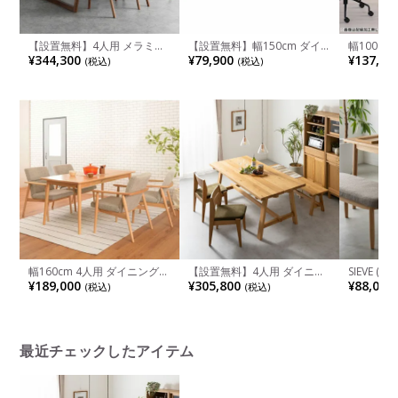
【設置無料】4人用 メラミン
【設置無料】幅150cm ダイ
幅100～
ダイニングテーブルセット 5
ニングテーブル 木製 天然木
ーデスク S
¥344,300
¥79,900
¥137,80
(税込)
(税込)
点 ミキモク テーブル 木製 ダ
ホワイトオーク 無垢 集成材
コンデス
イニングチェア 合皮 PVC 椅
ウッド 長方形 食卓テーブル
無垢材 木
子 おしゃれ ウッディモダン
机 ダイニング おしゃれ シン
天然木 パ
(幅165cm 食卓テーブル×1 食
プル 北欧 ナチュラル
欠き オフ
卓椅子×4)
ークデスク
ウッディ
幅160cm 4人用 ダイニングセ
【設置無料】4人用 ダイニン
SIEVE (
ット 【ダイニングテーブル
グセット 4点 テーブル(幅
ニングテー
¥189,000
¥305,800
¥88,000
(税込)
(税込)
×1＋ダイニングチェア×4】
180cm)＋チェア2脚(コーデュ
ー 木製 
ロイ)＋ベンチ1脚 ソイル soil
ザイン ア
木製 天然木 広々サイズ スタ
シュ突板 
ッキング 食卓セット ダイニ
ング ナチュラル
最近チェックしたアイテム