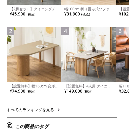
【2脚セット】ダイニングチ
幅100cm 折り畳み式ソファ
【設置無料
ェア 木製 LUGA 肘付き チェ
ベッド コンパクト リクライ
チンカウ
¥45,900
¥31,900
¥102,00
(税込)
(税込)
ア 天然木 リビング椅子 板座
ニング カウチスタイル 省ス
板 引き出
食卓椅子 おしゃれ ウッドチ
ペース ファブリック
箱スペース
ェア アッシュ 和モダン ナチ
ンジ台 キ
ュラル ブラウン 完成品
れ ウッデ
2
4
6
ル グレー
【設置無料】幅160cm 変形
【設置無料】4人用 ダイニン
幅110cm
半円 ダイニングテーブル モ
グテーブルセット 5点 LUGA
木目調 リ
¥74,900
¥149,000
¥32,800
(税込)
(税込)
ルタル風 LENAS コンクリー
セラミックテーブル おしゃれ
付き 長方
ト調 木脚 北欧モダン テーブ
ダイニングチェア 和モダン
ブル おし
ル 4人 食卓テーブル おしゃれ
ナチュラル ブラウン(幅
ブル 格子
ナチュラルモダン 韓国インテ
165cm 食卓テーブル×1 食卓
レー ナチ
リア風 グレージュ
椅子×4)
すべてのランキングを見る
この商品のタグ