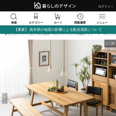
ログイン＞
検索
閲覧履歴
カテゴリー
カート
メニュー
【重要】 熊本県の地震の影響による配送遅延について
暮らしのデザイン｜おしゃれな家具・モダンインテリアの通販サイト
ダイニン
1
/
26