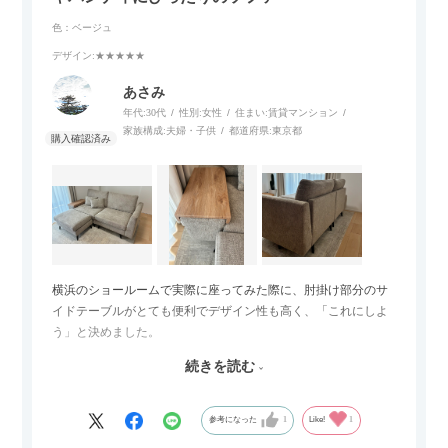
色：ベージュ
デザイン
:★★★★★
あさみ
年代:
30代
性別:
女性
住まい:
賃貸マンション
家族構成:
夫婦・子供
都道府県:
東京都
横浜のショールームで実際に座ってみた際に、肘掛け部分のサ
イドテーブルがとても便利でデザイン性も高く、「これにしよ
う」と決めました。
続きを読む
サイズは2.5人掛けですが、幅184cmとコンパクトなので圧迫感
がなく、わが家にはちょうど良いサイズ感でした。200cmのラ
グとのバランスもぴったりで、リビング全体がすっきり見えま
参考になった
1
Like!
1
す。