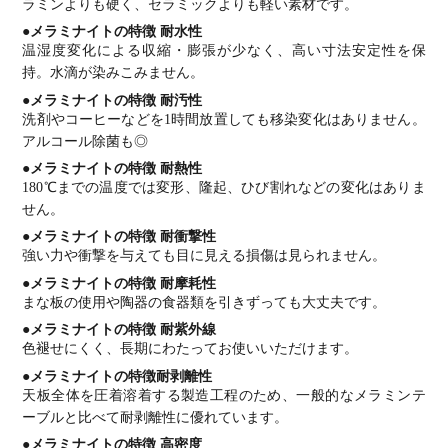
ラミンよりも硬く、セラミックよりも軽い素材です。
●メラミナイトの特徴 耐水性
温湿度変化による収縮・膨張が少なく、高い寸法安定性を保
持。水滴が染みこみません。
●メラミナイトの特徴 耐汚性
洗剤やコーヒーなどを1時間放置しても移染変化はありません。
アルコール除菌も◎
●メラミナイトの特徴 耐熱性
180℃までの温度では変形、隆起、ひび割れなどの変化はありま
せん。
●メラミナイトの特徴 耐衝撃性
強い力や衝撃を与えても目に見える損傷は見られません。
●メラミナイトの特徴 耐摩耗性
まな板の使用や陶器の食器類を引きずっても大丈夫です。
●メラミナイトの特徴 耐紫外線
色褪せにくく、長期にわたってお使いいただけます。
●メラミナイトの特徴耐剥離性
天板全体を圧着溶着する製造工程のため、一般的なメラミンテ
ーブルと比べて耐剥離性に優れています。
●メラミナイトの特徴 高密度