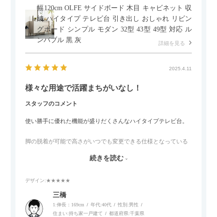
幅120cm OLFE サイドボード 木目 キャビネット 収
納 ハイタイプ テレビ台 引き出し おしゃれ リビン
グボード シンプル モダン 32型 43型 49型 対応 ル
ンバブル 黒 灰
詳細を見る
2025.4.11
様々な用途で活躍まちがいなし！
スタッフのコメント
使い勝手に優れた機能が盛りだくさんなハイタイプテレビ台。
脚の脱着が可能で高さがいつでも変更できる仕様となっている
ので、リビングダイニングからベッドルームまで多目的な場面
続きを読む
でご使用いただけます。
デザイン
:★★★★★
また、補助テーブルとして使用可能なスライドテーブルや収納
内部にもプリンターなどが置けるスライド棚板がついているの
三橋
でテレビ台以外にもオフィスなどでの収納家具やリビングでの
1:伸長：169cm
年代:
40代
性別:
男性
サイドボードとして多目的な用途に対応しています。
住まい:
持ち家一戸建て
都道府県:
千葉県