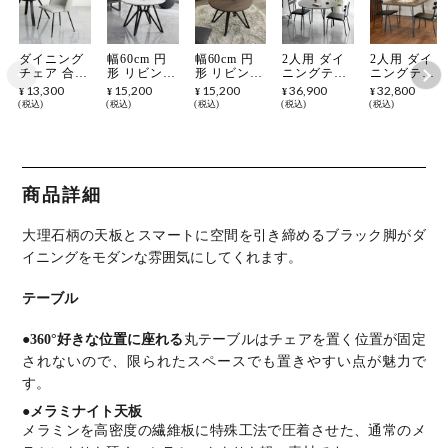
ダイニング
幅60cm 円
幅60cm 円
2人用 ダイ
2人用 ダイ
チェア 合皮
形 リビング
形 リビング
ニングテー
ニングテー
EPUレザー
テーブル 大
テーブル 木
ブルセット
ブルセット
13,300
15,200
15,200
36,900
32,800
¥
¥
¥
¥
¥
スチール脚
理石調 モダ
目 モダン
3点 (幅
3点 (幅80cm
税込
税込
税込
税込
税込
黒脚 肘なし
ン ローテー
ローテーブ
105cm 大理
メラミン テ
椅子 アーム
ブル コンパ
ル コンパク
石調 円形
ーブル×1 チ
レス チェア
クト テーブ
ト テーブル
テーブル×1
ェア×2) コ
モダン リビ
ル メラミナ
メラミナイ
チェア×2)
ンパクト 食
ングチェア
イト メラミ
ト メラミン
食卓テーブ
卓テーブル
食卓椅子 お
ン 丸テーブ
丸テーブル
ル メラミン
ダイニング
商品詳細
しゃれ シン
ル おしゃれ
おしゃれ シ
スチール ダ
チェア 肘な
プル ダイニ
シンプル ホ
ンプル ブラ
イニングチ
し おしゃれ
ング
ワイト 白
ウン ウォー
ェア 肘なし
ヴィンテー
大理石柄の天板とスマートに空間を引き締めるブラック脚がダ
ルナット柄
おしゃれ モ
ジ風 カフェ
ダン
風
イニングをモダンな雰囲気にしてくれます。
テーブル
●360°好きな位置に座れる
丸テーブルはチェアを置く位置が固定
されないので、限られたスペースでも置きやすい点が魅力で
す。
●メラミナイト天板
メラミンを高密度の繊維板に特殊工法で圧着させた、通常のメ