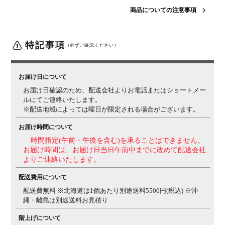
商品についての注意事項
梱包サイズ
幅998×奥行998×高さ103mm
梱包重量
18kg
特記事項
（必ずご確認ください）
備考
アジャスター付き
■チェア■
■詳細■
お届け日について
サイズ
外寸 / 幅550×奥行600×高さ800mm
座面高さ / 450mm
お届け日確認のため、配送会社よりお電話またはショートメー
ルにてご連絡いたします。
材質
張地 / EPU
脚 / スチール
※配送地域によっては曜日が限定される場合がございます。
梱包数
2箱
お届け時間について
梱包サイズ
梱包1・2 / 幅720×奥行320×高さ550mm
時間指定(午前・午後を含む)を承ることはできません。
お届け時間は、お届け日当日午前中までに改めて配送会社
梱包重量
梱包1・2 / 8kg
よりご連絡いたします。
備考
アジャスター付き
配送費用について
配送費無料 ※北海道は1個あたり別途送料5500円(税込) ※沖
縄・離島は別途送料お見積り
階上げについて