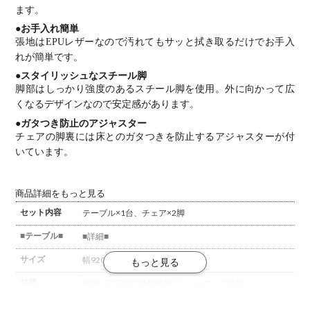
ます。
●お手入れ簡単
張地はEPUレザーなので汚れてもサッと拭き取るだけでお手入
れが簡単です。
●スタイリッシュなスチール脚
脚部はしっかり強度のあるスチール脚を使用。外に向かって広
くなるデザインなので安定感があります。
●ガタつき防止のアジャスター
チェアの脚裏には床とのガタつきを防止するアジャスターが付
いています。
商品詳細をもっと見る
セット内容
テーブル×1台、チェア×2脚
■テーブル■
■詳細■
サイズ
幅920×奥行920×高さ710mm
材質
天板 / 高圧化粧繊維板
脚 / ラバーウッド無垢
梱包数
1箱