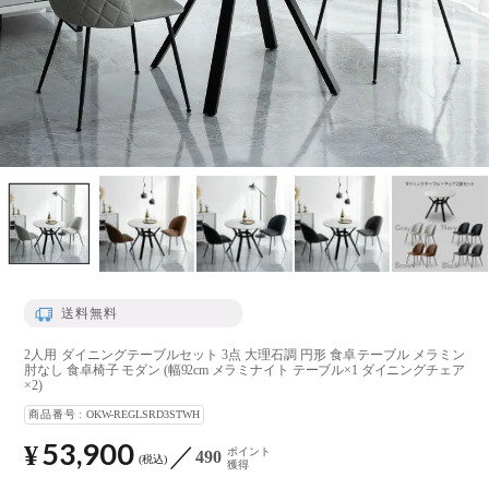
送料無料
2人用 ダイニングテーブルセット 3点 大理石調 円形 食卓テーブル メラミン
肘なし 食卓椅子 モダン (幅92cm メラミナイト テーブル×1 ダイニングチェア
×2)
商品番号
OKW-REGLSRD3STWH
53,900
¥
ポイント
490
税込
獲得