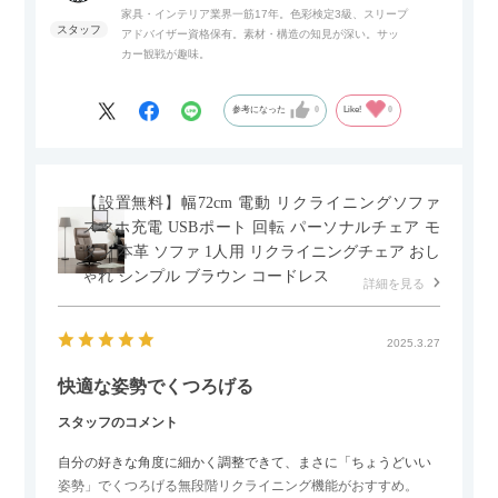
家具・インテリア業界一筋17年。色彩検定3級、スリープ
アドバイザー資格保有。素材・構造の知見が深い。サッ
また、扉は横方向へのスライド式となっているので開閉時のス
カー観戦が趣味。
ペースを最小限に抑えられ、省スペースでご利用いただけるの
もポイントです！
参考になった
0
Like!
0
【設置無料】幅72cm 電動 リクライニングソファ
スマホ充電 USBポート 回転 パーソナルチェア モ
ダン 本革 ソファ 1人用 リクライニングチェア おし
ゃれ シンプル ブラウン コードレス
詳細を見る
2025.3.27
快適な姿勢でくつろげる
スタッフのコメント
自分の好きな角度に細かく調整できて、まさに「ちょうどいい
姿勢」でくつろげる無段階リクライニング機能がおすすめ。