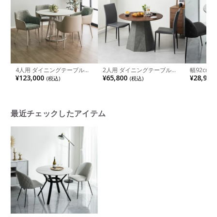
4人用 ダイニングテーブルセ
2人用 ダイニングテーブルセ
幅92cm
ット 5点 木目調 ダイニング
ット 円形 3点 ALT 木目 丸テ
ブル 大理
¥123,000
¥65,800
¥28,900
(税込)
(税込)
丸型テーブル おしゃれ カフ
ーブル ダイニングチェア ス
ミン メラ
ェテーブル 北欧 モダン グレ
タッキング ダイニングセット
テーブル 
ー ベージュ(幅100cm 丸テー
おしゃれ ウッディモダン (幅
ダン 丸テ
ブル×1 チェア×4)
100cm 食卓テーブル×1 食卓
ンプル ホ
椅子×2)
最近チェックしたアイテム