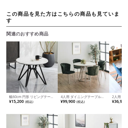
この商品を見た方はこちらの商品も見ていま
す
関連のおすすめ商品
幅60cm 円形 リビングテーブ
4人用 ダイニングテーブルセ
2人用 ダ
ル 大理石調 モダン ローテー
ット 5点 木目調 ダイニング
ット 3点
¥15,200
¥99,900
¥36,900
(税込)
(税込)
ブル コンパクト テーブル メ
丸型テーブル おしゃれ モダ
方形 肘な
ラミナイト メラミン 丸テー
ン グレー グリーン ピンク イ
イニングチ
ブル おしゃれ シンプル ホワ
エロー(幅100cm 丸テーブル
ンプル モダ
イト 白
×1 チェア×4)
テーブル×