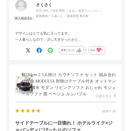
さくさく
年代:
20代
性別:
男性
住まい:
賃貸マンション
家族構成:
一人暮らし
都道府県:
東京都
デザインはとても気に入ってます。
一人暮らしなので、少し大きかったかと。
参考になった
0
Like!
0
幅184cm 2.5人掛け カウチソファ セット 組み合わ
せ自由 MODULIA 肘掛けテーブル付き オットマン
付き 撥水 モダン リビングソファ おしゃれ モジュ
ールソファ 黒 ベージュ ルンバブル
詳細を見る
2026.7.26
サイドテーブルに一目惚れ！ ホテルライク×ジ
ャパンディにぴったりのソファ