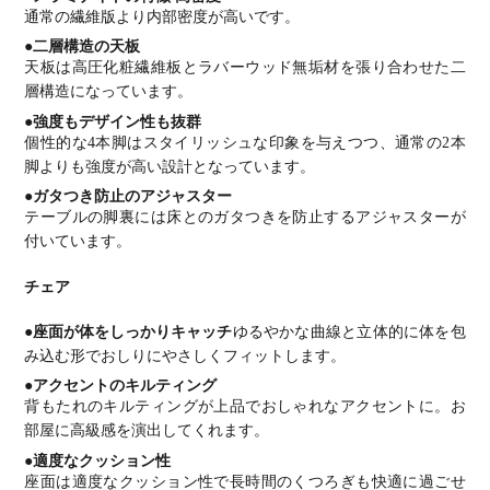
通常の繊維版より内部密度が高いです。
●二層構造の天板
天板は高圧化粧繊維板とラバーウッド無垢材を張り合わせた二
層構造になっています。
●強度もデザイン性も抜群
個性的な4本脚はスタイリッシュな印象を与えつつ、通常の2本
脚よりも強度が高い設計となっています。
●ガタつき防止のアジャスター
テーブルの脚裏には床とのガタつきを防止するアジャスターが
付いています。
チェア
●座面が体をしっかりキャッチ
ゆるやかな曲線と立体的に体を包
み込む形でおしりにやさしくフィットします。
●アクセントのキルティング
背もたれのキルティングが上品でおしゃれなアクセントに。お
部屋に高級感を演出してくれます。
●適度なクッション性
座面は適度なクッション性で長時間のくつろぎも快適に過ごせ