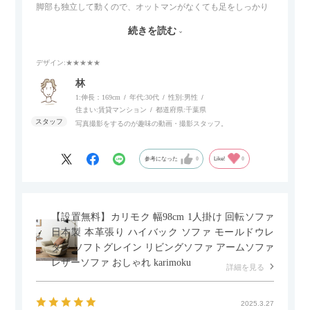
脚部も独立して動くので、オットマンがなくても足をしっかり
伸ばせたり、スイッチ部分にはUSBポートもついているので、
続きを読む
スマホやタブレットを充電しながらリラックスできるのが嬉し
いポイント。
デザイン
:★★★★★
個人的にはコードレス＆充電式なので、コンセントの場所を気
林
にせず、好きな場所に置けるのが画期的に感じました。
1:伸長：169cm
年代:
30代
性別:
男性
住まい:
賃貸マンション
都道府県:
千葉県
写真撮影をするのが趣味の動画・撮影スタッフ。
参考になった
0
Like!
0
【設置無料】カリモク 幅98cm 1人掛け 回転ソファ
日本製 本革張り ハイバック ソファ モールドウレ
タン ソフトグレイン リビングソファ アームソファ
レザーソファ おしゃれ karimoku
詳細を見る
2025.3.27