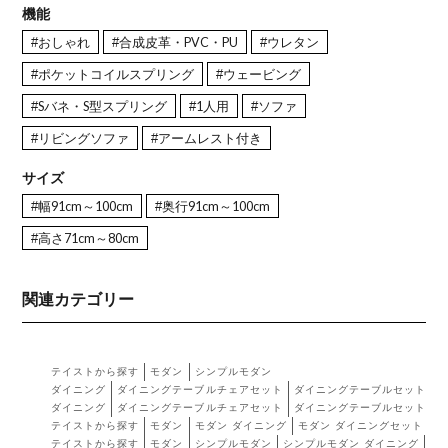
機能
#おしゃれ
#合成皮革・PVC・PU
#ウレタン
#ポケットコイルスプリング
#ウェービング
#Sバネ・S型スプリング
#1人用
#ソファ
#リビングソファ
#アームレスト付き
サイズ
#幅91cm～100cm
#奥行91cm～100cm
#高さ71cm～80cm
関連カテゴリー
テイストから探す
モダン
シンプルモダン
ダイニング
ダイニングテーブルチェアセット
ダイニングテーブルセット テー
ダイニング
ダイニングテーブルチェアセット
ダイニングテーブルセット チ
テイストから探す
モダン
モダン ダイニング
モダン ダイニングセット
テイストから探す
モダン
シンプルモダン
シンプルモダン ダイニング
シ