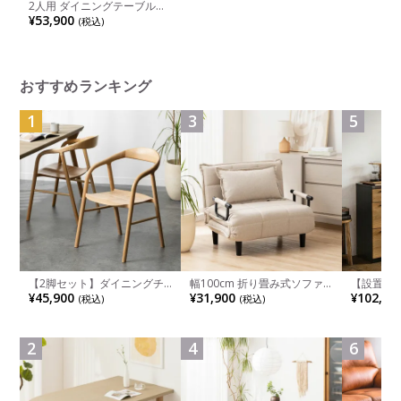
2人用 ダイニングテーブルセ
ット 3点 大理石調 円形 食卓
¥53,900
(税込)
テーブル メラミン 肘なし 食
卓椅子 モダン (幅92cm メラ
ミナイト テーブル×1 ダイニ
ングチェア×2)
おすすめランキング
1
3
5
【2脚セット】ダイニングチ
幅100cm 折り畳み式ソファ
【設置無料
ェア 木製 LUGA 肘付き チェ
ベッド コンパクト リクライ
チンカウ
¥45,900
¥31,900
¥102,00
(税込)
(税込)
ア 天然木 リビング椅子 板座
ニング カウチスタイル 省ス
板 引き出
食卓椅子 おしゃれ ウッドチ
ペース ファブリック
箱スペース
ェア アッシュ 和モダン ナチ
ンジ台 キ
ュラル ブラウン 完成品
れ ウッデ
2
4
6
ル グレー