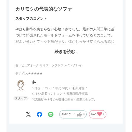
カリモクの代表的なソファ
スタッフのコメント
やはり期待を裏切らない心地よさでした。最新の人間工学に基
づいて開発されたモールドフォームを使っているとのことで、
程よい弾力とフィット感があり、体がしっかり支えられる感じ
がします。長時間座っていても疲れにくいので、リビングでの
続きを読む
リラックスタイムによさそうでした。回転タイプなので、個人
的には狭いスペースでも立ち上がりがしやすい点が良かったで
色：ピュアオーク
サイズ：ソフトグレイン クレイ
す。
デザイン
:★★★★★
林
1:伸長：169cm
年代:
30代
性別:
男性
住まい:
賃貸マンション
都道府県:
千葉県
写真撮影をするのが趣味の動画・撮影スタッフ。
参考になった
0
Like!
0