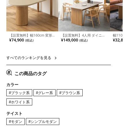
【設置無料】幅160cm 変形
【設置無料】4人用 ダイニン
幅110cm
半円 ダイニングテーブル モ
グテーブルセット 5点 LUGA
木目調 リ
¥74,900
¥149,000
¥32,800
(税込)
(税込)
ルタル風 LENAS コンクリー
セラミックテーブル おしゃれ
付き 長方
ト調 木脚 北欧モダン テーブ
ダイニングチェア 和モダン
ブル おし
ル 4人 食卓テーブル おしゃれ
ナチュラル ブラウン(幅
ブル 格子
ナチュラルモダン 韓国インテ
165cm 食卓テーブル×1 食卓
レー ナチ
リア風 グレージュ
椅子×4)
すべてのランキングを見る
この商品のタグ
カラー
#ブラック系
#グレー系
#ブラウン系
#ホワイト系
テイスト
#モダン
#シンプルモダン