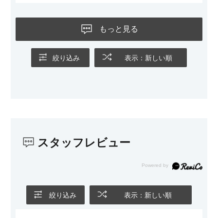
黒いスチール脚のおかげで抜け感があり、見た目が重たくなら
ないのもお気に入りのポイントです。さらに、わが家はソファ
もっと見る
の後ろ側を通ることも多い間取りなので、背面まできれいに仕
上げられているデザインも気に入っています。どの角度から見
ても美しく、空間の印象を損ないません。
絞り込み
表示：新しい順
カラーはベージュとグレージュの中間のような絶妙な色味で、
わが家のホテルライク×ジャパンディのインテリアにも自然にな
じみました。
子どもがいるので、撥水加工で汚れに強い生地なのもとても助
かっています。気兼ねなく使える安心感があります。
スタッフレビュー
また、カウチのように足を伸ばしてくつろげるスタイルが理想
だったので、それが叶って大満足です。オットマンは自由に動
かせるため、普段はカウチとして使い、来客時には離してスツ
ールとして使えるなど、使い勝手の良さも魅力だと感じていま
す。
絞り込み
表示：新しい順