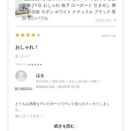
の後ろ側を通ることも多い間取りなので、背面まできれいに仕
収納 TV台 おしゃれ 格子 ローボード 引き出し 脚
上げられているデザインも気に入っています。どの角度から見
付き 北欧 モダン ホワイト ナチュラル ブラック 黒
ても美しく、空間の印象を損ないません。
白 ルンバブル
詳細を見る
カラーはベージュとグレージュの中間のような絶妙な色味で、
わが家のホテルライク×ジャパンディのインテリアにも自然にな
2026.7.25
じみました。
おしゃれ！
子どもがいるので、撥水加工で汚れに強い生地なのもとても助
色：オーク
かっています。気兼ねなく使える安心感があります。
デザイン
:★★★★★
また、カウチのように足を伸ばしてくつろげるスタイルが理想
はる
だったので、それが叶って大満足です。オットマンは自由に動
年代:
60代
性別:
女性
住まい:
持ち家一戸建て
かせるため、普段はカウチとして使い、来客時には離してスツ
家族構成:
夫婦
都道府県:
埼玉県
ールとして使えるなど、使い勝手の良さも魅力だと感じていま
す。
とてもお洒落なテレビボードでテレビ回りがスッキリしまし
た。
気に入ってます！
ただひとつ残念だったのは
続きを読む
Blu-rayレコーダーをボードの扉にしまったところリモコンが閉