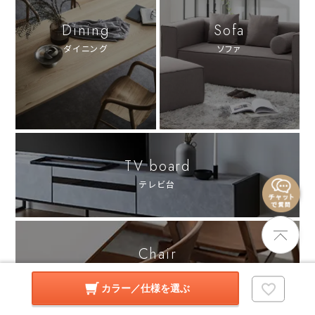
Dining
Sofa
ダイニング
ソファ
TV board
テレビ台
Chair
チェア
カラー／仕様を選ぶ