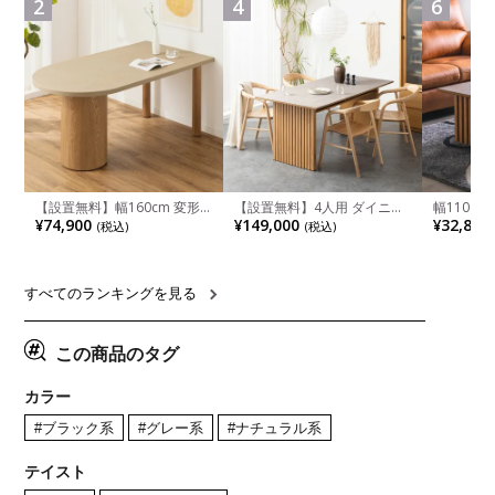
2
4
6
ル グレー
【設置無料】幅160cm 変形
【設置無料】4人用 ダイニン
幅110cm
半円 ダイニングテーブル モ
グテーブルセット 5点 LUGA
木目調 リ
¥74,900
¥149,000
¥32,800
(税込)
(税込)
ルタル風 LENAS コンクリー
セラミックテーブル おしゃれ
付き 長方
ト調 木脚 北欧モダン テーブ
ダイニングチェア 和モダン
ブル おし
ル 4人 食卓テーブル おしゃれ
ナチュラル ブラウン(幅
ブル 格子
ナチュラルモダン 韓国インテ
165cm 食卓テーブル×1 食卓
レー ナチ
リア風 グレージュ
椅子×4)
すべてのランキングを見る
この商品のタグ
カラー
#ブラック系
#グレー系
#ナチュラル系
テイスト