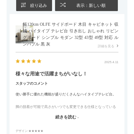
絞り込み
表示：新しい順
幅120cm OLFE サイドボード 木目 キャビネット 収
納 ハイタイプ テレビ台 引き出し おしゃれ リビン
グボード シンプル モダン 32型 43型 49型 対応 ル
ンバブル 黒 灰
詳細を見る
2025.4.11
様々な用途で活躍まちがいなし！
スタッフのコメント
使い勝手に優れた機能が盛りだくさんなハイタイプテレビ台。
脚の脱着が可能で高さがいつでも変更できる仕様となっている
ので、リビングダイニングからベッドルームまで多目的な場面
続きを読む
でご使用いただけます。
デザイン
:★★★★★
また、補助テーブルとして使用可能なスライドテーブルや収納