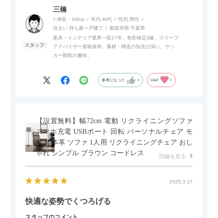
内部にもプリンターなどが置けるスライド棚板がついているの
三橋
でテレビ台以外にもオフィスなどでの収納家具やリビングでの
1:伸長：169cm
年代:
40代
性別:
男性
サイドボードとして多目的な用途に対応しています。
住まい:
持ち家一戸建て
都道府県:
千葉県
家具・インテリア業界一筋17年。色彩検定3級、スリープ
アドバイザー資格保有。素材・構造の知見が深い。サッ
また、扉は横方向へのスライド式となっているので開閉時のス
カー観戦が趣味。
ペースを最小限に抑えられ、省スペースでご利用いただけるの
もポイントです！
参考になった
0
Like!
0
【設置無料】幅72cm 電動 リクライニングソファ
スマホ充電 USBポート 回転 パーソナルチェア モ
ダン 本革 ソファ 1人用 リクライニングチェア おし
ゃれ シンプル ブラウン コードレス
詳細を見る
2025.3.27
快適な姿勢でくつろげる
スタッフのコメント