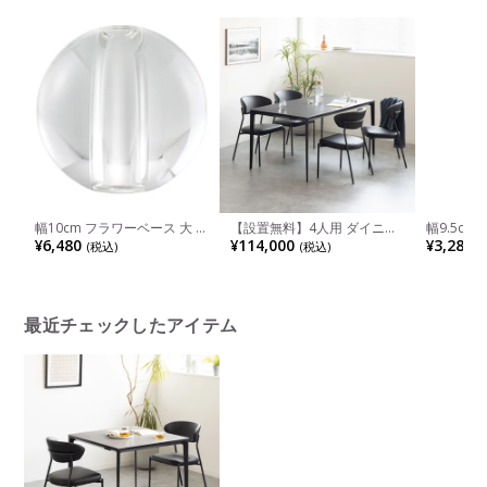
リビング 玄関 モダン ブラウ
ス リビング 雑貨 玄関 モダン
ダン テー
ン ブルー グリーン 完成品
グレー 完成品
ル おしゃ
幅10cm フラワーベース 大 ク
【設置無料】4人用 ダイニン
幅9.5c
リア ガラス 花瓶 球体 一輪挿
グテーブルセット 5点 ORV コ
ア ガラス
¥6,480
¥114,000
¥3,280
(税込)
(税込)
(
し クリスタルガラス 花器 オ
ンセント付き セラミックテー
ルベース 
ブジェ 花入れ おしゃれ ガラ
ブル モダン ダイニングチェ
ゃれ 花入
スベース ギフト リビング 玄
ア おしゃれ ダイニングセッ
リア 雑貨
関 モダン 透明 完成品
ト (幅150cm 食卓テーブル×1
ビング 玄
食卓椅子×4)
最近チェックしたアイテム