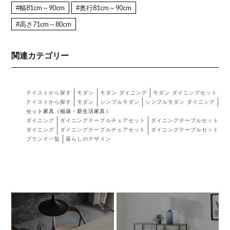
#幅81cm～90cm
#奥行81cm～90cm
#高さ71cm～80cm
関連カテゴリー
テイストから探す
モダン
モダン ダイニング
モダン ダイニングセット
テイストから探す
モダン
シンプルモダン
シンプルモダン ダイニング
シ
セット家具（福袋・新生活家具）
ダイニング
ダイニングテーブルチェアセット
ダイニングテーブルセット テー
ダイニング
ダイニングテーブルチェアセット
ダイニングテーブルセット チ
ブランド一覧
暮らしのデザイン