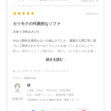
詳細を見る
2025.3.27
カリモクの代表的なソファ
スタッフのコメント
やはり期待を裏切らない心地よさでした。最新の人間工学に基
づいて開発されたモールドフォームを使っているとのことで、
程よい弾力とフィット感があり、体がしっかり支えられる感じ
がします。長時間座っていても疲れにくいので、リビングでの
続きを読む
リラックスタイムによさそうでした。回転タイプなので、個人
的には狭いスペースでも立ち上がりがしやすい点が良かったで
色：ピュアオーク
サイズ：ソフトグレイン クレイ
す。
デザイン
:★★★★★
林
1:伸長：169cm
年代:
30代
性別:
男性
住まい:
賃貸マンション
都道府県:
千葉県
写真撮影をするのが趣味の動画・撮影スタッフ。