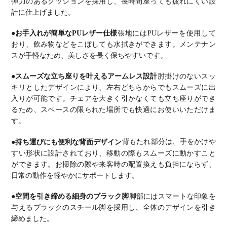
弾力のあるクッションを採用し、長時間座っても疲れにくい設
計に仕上げました。
●お手入れが簡単なPUレザー仕様
張地にはPUレザーを使用して
おり、飲み物などをこぼしても水拭きができます。
メンテナン
スが手軽なため、美しさを長く保ちやすいです。
●スムーズな立ち座りを叶えるアームレス設計
肘掛けのないスッ
キリとしたデザインにより、左右どちらからでもスムーズに出
入りが可能です。
チェアを大きく引かなくても立ち座りができ
るため、スペースの限られた場所でも快適にお使いいただけま
す。
●持ち運びにも便利な背面デザイン
背もたれ部分は、手をかけや
すい形状に設計されており、移動の際もスムーズに動かすこと
ができます。
お掃除の際や来客時の配置換えも負担にならず、
日常の動作を軽やかにサポートします。
●空間を引き締める細身のブラック脚
脚部にはスマートな印象を
与えるブラックのスチール脚を採用し、全体のデザインを引き
締めました。