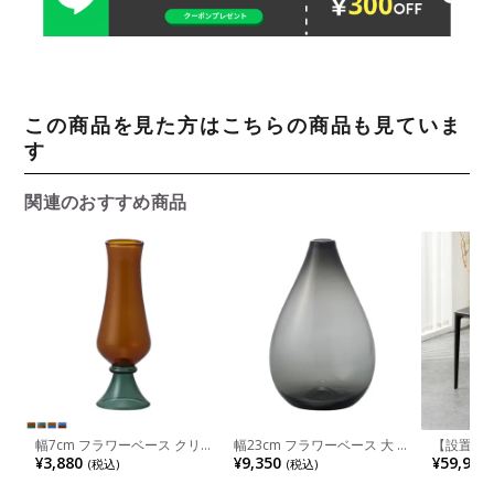
この商品を見た方はこちらの商品も見ていま
す
関連のおすすめ商品
幅7cm フラワーベース クリ
幅23cm フラワーベース 大 ク
【設置無料
ア ガラス 花瓶 一輪挿し 花器
リア ガラス 花瓶 一輪挿し 花
ック ダイ
¥3,880
¥9,350
¥59,900
(税込)
(税込)
オブジェ フラワーポット 花
器 オブジェ フラワーポット
理石調 O
入れ おしゃれ ガラスベース
花入れ おしゃれ ガラスベー
コンセント