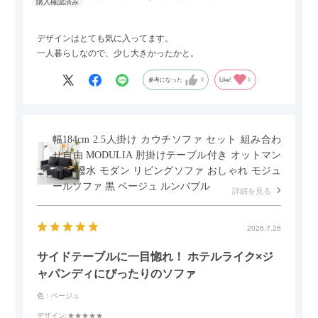
デザインはとても気に入ってます。
一人暮らしなので、少し大きかったかと。
参考になった
0
Like!
0
幅184cm 2.5人掛け カウチソファ セット 組み合わ
せ自由 MODULIA 肘掛けテーブル付き オットマン
付き 撥水 モダン リビングソファ おしゃれ モジュ
ールソファ 黒 ベージュ ルンバブル
詳細を見る
2026.7.26
サイドテーブルに一目惚れ！ ホテルライク×ジ
ャパンディにぴったりのソファ
色：ベージュ
デザイン
:★★★★★