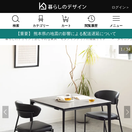
ログイン＞
検索
閲覧履歴
カテゴリー
カート
メニュー
【重要】 熊本県の地震の影響による配送遅延について
暮らしのデザイン｜おしゃれな家具・モダンインテリアの通販サイト
ダイニン
1
/
34