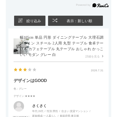
絞り込み
表示：新しい順
幅105cm 単品 円形 ダイニングテーブル 大理石調
メラミン スチール 2人用 丸型 テーブル 食卓テー
ブル カフェテーブル 丸テーブル おしゃれ かっこ
いい モダン グレー 白
詳細を見る
2026.7.31
デザインはGOOD
色：グレー
デザイン
:★★★★
さくさく
年代:
20代
性別:
男性
住まい:
賃貸マンション
家族構成:
一人暮らし
都道府県:
東京都