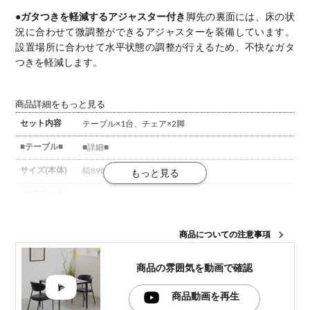
●ガタつきを軽減するアジャスター付き
脚先の裏面には、床の状
況に合わせて微調整ができるアジャスターを装備しています。
設置場所に合わせて水平状態の調整が行えるため、不快なガタ
つきを軽減します。
商品詳細をもっと見る
セット内容
テーブル×1台、チェア×2脚
■テーブル■
■詳細■
サイズ(本体)
幅898×奥行898×高さ714mm
サイズ(その
コード長さ / 1680mm
他)
材質
天板 / セラミック、強化ガラス
本体・脚 / スチール
商品についての注意事項
備考
2口コンセント付き
アジャスター付き
商品の雰囲気を
動画で確認
■チェア■
■詳細■
商品動画を再生
サイズ(本体)
幅520×奥行495×高さ790mm