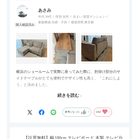
あさみ
年代:
30代
性別:
女性
住まい:
賃貸マンション
家族構成:
夫婦・子供
都道府県:
東京都
横浜のショールームで実際に座ってみた際に、肘掛け部分のサ
イドテーブルがとても便利でデザイン性も高く、「これにしよ
う」と決めました。
続きを読む
サイズは2.5人掛けですが、幅184cmとコンパクトなので圧迫感
がなく、わが家にはちょうど良いサイズ感でした。200cmのラ
グとのバランスもぴったりで、リビング全体がすっきり見えま
参考になった
1
Like!
1
す。
黒いスチール脚のおかげで抜け感があり、見た目が重たくなら
ないのもお気に入りのポイントです。さらに、わが家はソファ
【設置無料】幅180cm テレビボード 木製 テレビ台