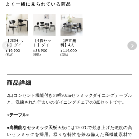
よく一緒に見られている商品
【2脚セッ
【4脚セッ
【設置無
ト】ダイニ
ト】ダイニ
料】4人用
ングチェア
ングチェア
ダイニング
19,900
38,900
114,000
¥
¥
¥
VILO PUレ
VILO PUレ
テーブルセ
税込
税込
税込
ザー チェア
ザー チェア
ット 5点
合皮 シンプ
合皮 シンプ
ORV コンセ
ル モダン
ル モダン
ント付き セ
椅子 肘なし
椅子 肘なし
ラミックテ
デザインチ
デザインチ
ーブル モダ
ェア リビン
ェア リビン
ン ダイニン
商品詳細
グ椅子 食卓
グ椅子 食卓
グチェア お
椅子 おしゃ
椅子 おしゃ
しゃれ ダイ
れ 黒 ブラ
れ 黒 ブラ
ニングセッ
2口コンセント機能付きの幅90cmセラミックダイニングテーブル
ック グレー
ック グレー
ト (幅150cm
アイボリー
アイボリー
食卓テーブ
と、洗練された佇まいのダイニングチェアの3点セットです。
ORV
ORV
ル×1 食卓椅
子×4)
<テーブル>
●高機能なセラミック天板
天板には1200℃で焼き上げた硬度の高
いセラミックを採用。
様々な特性を兼ね備えた高機能素材で