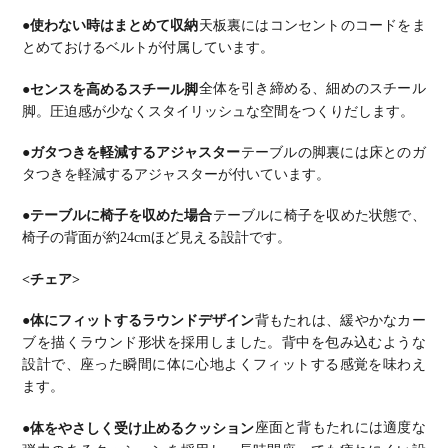
●使わない時はまとめて収納
天板裏にはコンセントのコードをま
とめておけるベルトが付属しています。
●センスを高めるスチール脚
全体を引き締める、細めのスチール
脚。
圧迫感が少なくスタイリッシュな空間をつくりだします。
●ガタつきを軽減するアジャスター
テーブルの脚裏には床とのガ
タつきを軽減するアジャスターが付いています。
●テーブルに椅子を収めた場合
テーブルに椅子を収めた状態で、
椅子の背面が約24cmほど見える設計です。
<チェア>
●体にフィットするラウンドデザイン
背もたれは、緩やかなカー
ブを描くラウンド形状を採用しました。
背中を包み込むような
設計で、座った瞬間に体に心地よくフィットする感覚を味わえ
ます。
●体をやさしく受け止めるクッション
座面と背もたれには適度な