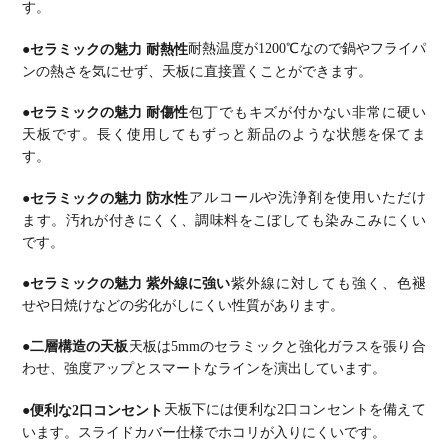
す。
●セラミックの魅力 耐熱性
耐熱温度が1200℃なので鍋やフライパ
ンの熱さを気にせず、天板に直接置くことができます。
●セラミックの魅力 耐傷性
包丁でもキズが付かない非常に硬い
天板です。
長く使用してもずっと新品のような状態を保てま
す。
●セラミックの魅力 防水性
アルコールや洗浄剤を使用いただけ
ます。
汚れが付きにくく、調味料をこぼしても染みこみにくい
です。
●セラミックの魅力 紫外線に強い
紫外線に対しても強く、色褪
せや日焼けなどの劣化がしにくい性質があります。
●二層構造の天板
天板は5mmのセラミックと強化ガラスを張り合
わせ、強度アップとスマートなラインを演出しています。
●便利な2口コンセント
天板下には便利な2口コンセントを備えて
います。
スライドカバー仕様でホコリが入りにくいです。