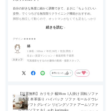
自分の好きな角度に細かく調整できて、まさに「ちょうどいい
姿勢」でくつろげる無段階リクライニング機能がおすすめ。
脚部も独立して動くので、オットマンがなくても足をしっかり
伸ばせたり、スイッチ部分にはUSBポートもついているので、
続きを読む
スマホやタブレットを充電しながらリラックスできるのが嬉し
いポイント。
デザイン
:★★★★★
個人的にはコードレス＆充電式なので、コンセントの場所を気
林
にせず、好きな場所に置けるのが画期的に感じました。
1:伸長：169cm
年代:
30代
性別:
男性
住まい:
賃貸マンション
都道府県:
千葉県
写真撮影をするのが趣味の動画・撮影スタッフ。
参考になった
0
Like!
0
【設置無料】カリモク 幅98cm 1人掛け 回転ソファ
日本製 本革張り ハイバック ソファ モールドウレ
タン ソフトグレイン リビングソファ アームソファ
レザーソファ おしゃれ karimoku