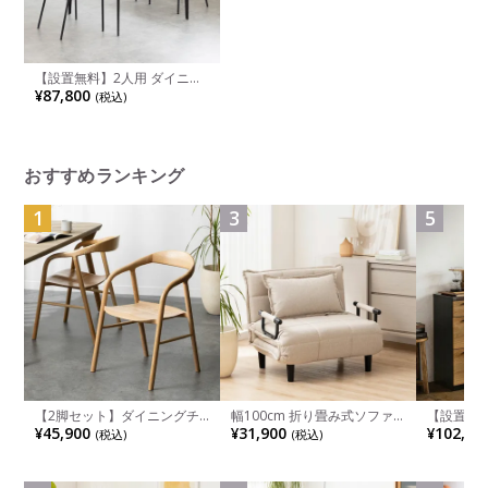
【設置無料】2人用 ダイニン
グテーブルセット 3点 ORV コ
¥87,800
(税込)
ンセント付き セラミックテー
ブル モダン ダイニングチェ
ア おしゃれ ダイニングセッ
ト (幅90cm 食卓テーブル×1
食卓椅子×2)
おすすめランキング
1
3
5
【2脚セット】ダイニングチ
幅100cm 折り畳み式ソファ
【設置無料
ェア 木製 LUGA 肘付き チェ
ベッド コンパクト リクライ
チンカウ
¥45,900
¥31,900
¥102,00
(税込)
(税込)
ア 天然木 リビング椅子 板座
ニング カウチスタイル 省ス
板 引き出
食卓椅子 おしゃれ ウッドチ
ペース ファブリック
箱スペース
ェア アッシュ 和モダン ナチ
ンジ台 キ
ュラル ブラウン 完成品
れ ウッデ