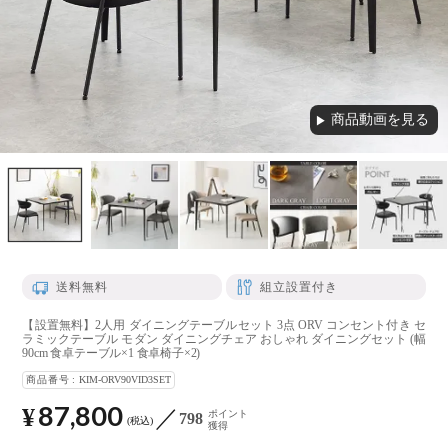
商品動画を見る
▶
送料無料
組立設置付き
【設置無料】2人用 ダイニングテーブルセット 3点 ORV コンセント付き セ
ラミックテーブル モダン ダイニングチェア おしゃれ ダイニングセット (幅
90cm 食卓テーブル×1 食卓椅子×2)
商品番号
KIM-ORV90VID3SET
87,800
¥
ポイント
798
税込
獲得