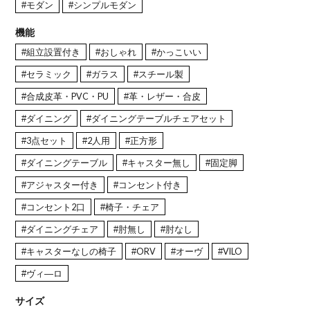
#モダン
#シンプルモダン
機能
#組立設置付き
#おしゃれ
#かっこいい
#セラミック
#ガラス
#スチール製
#合成皮革・PVC・PU
#革・レザー・合皮
#ダイニング
#ダイニングテーブルチェアセット
#3点セット
#2人用
#正方形
#ダイニングテーブル
#キャスター無し
#固定脚
#アジャスター付き
#コンセント付き
#コンセント2口
#椅子・チェア
#ダイニングチェア
#肘無し
#肘なし
#キャスターなしの椅子
#ORV
#オーヴ
#VILO
#ヴィ―ロ
サイズ