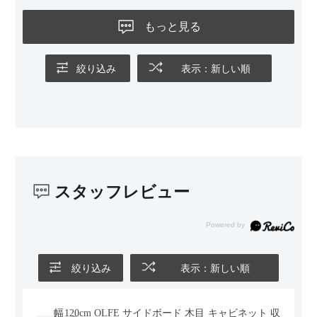
黒いスチール脚のおかげで抜け感があり、見た目が重たくなら
ないのもお気に入りのポイントです。さらに、わが家はソファ
もっと見る
の後ろ側を通ることも多い間取りなので、背面まできれいに仕
上げられているデザインも気に入っています。どの角度から見
ても美しく、空間の印象を損ないません。
絞り込み
表示：新しい順
カラーはベージュとグレージュの中間のような絶妙な色味で、
わが家のホテルライク×ジャパンディのインテリアにも自然にな
じみました。
子どもがいるので、撥水加工で汚れに強い生地なのもとても助
かっています。気兼ねなく使える安心感があります。
スタッフレビュー
また、カウチのように足を伸ばしてくつろげるスタイルが理想
だったので、それが叶って大満足です。オットマンは自由に動
かせるため、普段はカウチとして使い、来客時には離してスツ
ールとして使えるなど、使い勝手の良さも魅力だと感じていま
す。
絞り込み
表示：新しい順
幅120cm OLFE サイドボード 木目 キャビネット 収