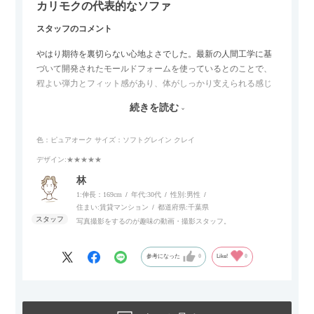
カリモクの代表的なソファ
スタッフのコメント
やはり期待を裏切らない心地よさでした。最新の人間工学に基
づいて開発されたモールドフォームを使っているとのことで、
程よい弾力とフィット感があり、体がしっかり支えられる感じ
がします。長時間座っていても疲れにくいので、リビングでの
続きを読む
リラックスタイムによさそうでした。回転タイプなので、個人
的には狭いスペースでも立ち上がりがしやすい点が良かったで
色：ピュアオーク
サイズ：ソフトグレイン クレイ
す。
デザイン
:★★★★★
林
1:伸長：169cm
年代:
30代
性別:
男性
住まい:
賃貸マンション
都道府県:
千葉県
写真撮影をするのが趣味の動画・撮影スタッフ。
参考になった
0
Like!
0