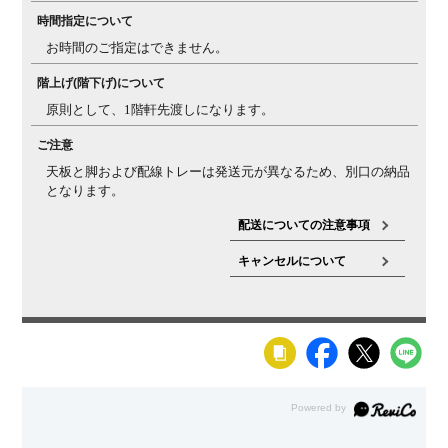
節について
ある節も入る場合がございます。
時間指定について
お時間のご指定はできません。
反りについ
天然木の天板は一般的に、夏場など多湿環境では反りが
て・ヒビ割れ
発生しやすく、秋・冬場の低温乾燥の環境では、ヒビが
階上げ(階下げ)について
について
入りやすくなります。湿度等（乾燥状況など）によりヒ
原則として、1階軒先渡しになります。
ビや反りの現象が起こる場合があることを、天然素材の
特性としてご理解ください。また、複数を並べて使う場
ご注意
合でも、反りの影響で多少の段差が生じる場合があるこ
天板と脚および配線トレーは発送元が異なるため、別口の納品
とをご理解ください。
となります。
配送についての注意事項
キャンセルについて