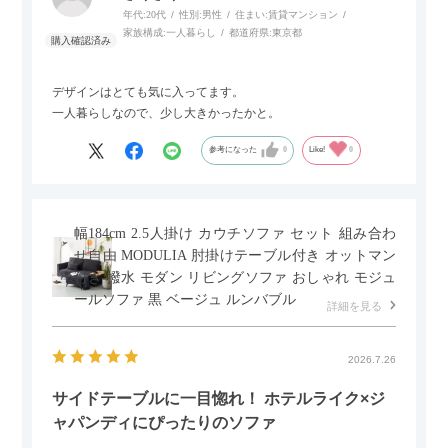
年代:
20代
性別:
男性
住まい:
賃貸マンション
家族構成:
一人暮らし
都道府県:
東京都
デザインはとても気に入ってます。
一人暮らしなので、少し大きかったかと。
参考になった
0
Like!
0
幅184cm 2.5人掛け カウチソファ セット 組み合わ
せ自由 MODULIA 肘掛けテーブル付き オットマン
付き 撥水 モダン リビングソファ おしゃれ モジュ
ールソファ 黒 ベージュ ルンバブル
詳細を見る
2026.7.26
サイドテーブルに一目惚れ！ ホテルライク×ジ
ャパンディにぴったりのソファ