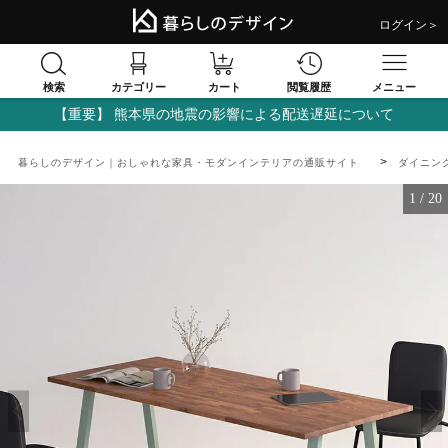
ログイン＞
検索
閲覧履歴
カテゴリー
カート
メニュー
【重要】 熊本県の地震の影響による配送遅延について
暮らしのデザイン｜おしゃれな家具・モダンインテリアの通販サイト
ダイニン
1
/
20