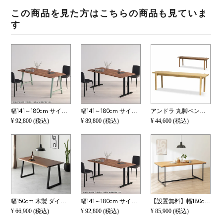
この商品を見た方はこちらの商品も見ていま
す
幅141～180cm サイズオーダーデスク Sizeno(シゼノ) パソコンデスク ウォールナット 集成材 木製 A字脚 スチール脚 天然木 パソコンデスク 切り欠き オフィスデスク テレワークデスク 勉強机 おしゃれ ウッディモダ
幅141～180cm サイズオーダーテーブル Sizeno(シゼノ) ダイニングテーブル ウォールナット 集成材 木製 T字脚 スチール脚 天然木 テーブル 長方形 食卓テーブル おしゃれ ウッディモダン ダイニング ダークブラウン
アンドラ 丸脚ベンチ 135 脚部無垢材仕様
¥
92,800
(税込)
¥
89,800
(税込)
¥
44,600
(税込)
幅150cm 木製 ダイニングテーブル 2本脚 インスパイア 4人用 天然木 耳付き 一枚板風 テーブル 長方形 食卓テーブル おしゃれ 和モダン ダイニング ナチュラル ブラウン
幅141～180cm サイズオーダーデスク Sizeno(シゼノ) パソコンデスク ウォールナット 集成材 木製 T字脚 スチール脚 天然木 パソコンデスク 切り欠き オフィスデスク テレワークデスク 勉強机 おしゃれ ウッディモダ
【設置無料】幅180cm ダイニングテーブル 木製 ホワイトオーク 天然木 スチール脚 長方形 横長 大きめ 食卓テーブル 机 ダイニング おしゃれ ナチュラルモダン 北欧
¥
66,900
(税込)
¥
92,800
(税込)
¥
85,900
(税込)