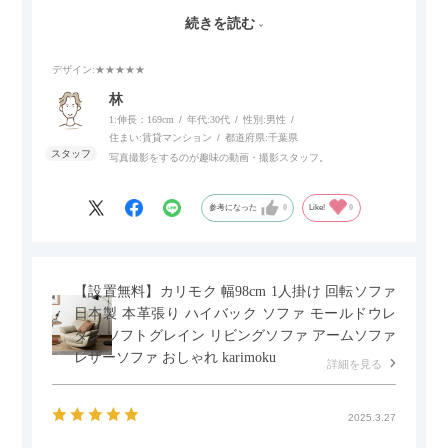
伸ばせたり、スイッチ部分にはUSBポートもついているので、
続きを読む
スマホやタブレットを充電しながらリラックスできるのが嬉し
いポイント。
デザイン
:★★★★★
個人的にはコードレス＆充電式なので、コンセントの場所を気
林
にせず、好きな場所に置けるのが画期的に感じました。
1:伸長：169cm
年代:
30代
性別:
男性
住まい:
賃貸マンション
都道府県:
千葉県
写真撮影をするのが趣味の動画・撮影スタッフ。
参考になった
0
Like!
0
【設置無料】カリモク 幅98cm 1人掛け 回転ソファ
日本製 本革張り ハイバック ソファ モールドウレ
タン ソフトグレイン リビングソファ アームソファ
レザーソファ おしゃれ karimoku
詳細を見る
2025.3.27