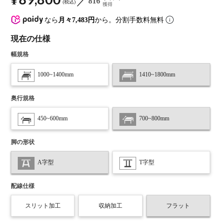
¥
816
税込
獲得
なら
月々7,483円
から。分割手数料無料
現在の仕様
幅規格
1000~1400mm
1410~1800mm
奥行規格
450~600mm
700~800mm
脚の形状
A字型
T字型
配線仕様
スリット加工
収納加工
フラット