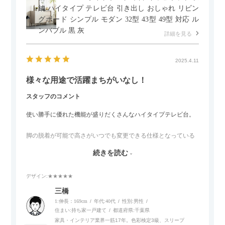
納 ハイタイプ テレビ台 引き出し おしゃれ リビン
グボード シンプル モダン 32型 43型 49型 対応 ル
ンバブル 黒 灰
詳細を見る
2025.4.11
様々な用途で活躍まちがいなし！
スタッフのコメント
使い勝手に優れた機能が盛りだくさんなハイタイプテレビ台。
脚の脱着が可能で高さがいつでも変更できる仕様となっている
ので、リビングダイニングからベッドルームまで多目的な場面
続きを読む
でご使用いただけます。
デザイン
:★★★★★
また、補助テーブルとして使用可能なスライドテーブルや収納
内部にもプリンターなどが置けるスライド棚板がついているの
三橋
でテレビ台以外にもオフィスなどでの収納家具やリビングでの
1:伸長：169cm
年代:
40代
性別:
男性
サイドボードとして多目的な用途に対応しています。
住まい:
持ち家一戸建て
都道府県:
千葉県
家具・インテリア業界一筋17年。色彩検定3級、スリープ