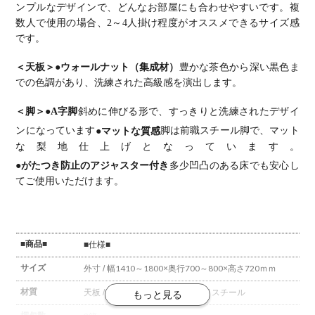
ル おしゃれ
ーブル おし
ーブル おし
ーブル おし
ーブル おし
ンプルなデザインで、どんなお部屋にも合わせやすいです。
複
北欧モダン
ゃれ 北欧モ
ゃれ 北欧モ
ゃれ ウッデ
ゃれ ウッデ
数人で使用の場合、2～4人掛け程度がオススメできるサイズ感
ダイニング
ダン ダイニ
ダン ダイニ
ィモダン ダ
ィモダン ダ
ナチュラル
ング ナチュ
ング ナチュ
イニング ダ
イニング ブ
です。
ラル
ラル
ークブラウ
ラウン
ン
＜天板＞
●ウォールナット（集成材）
豊かな茶色から深い黒色ま
での色調があり、洗練された高級感を演出します。
＜脚＞
●A字脚
斜めに伸びる形で、すっきりと洗練されたデザイ
ンになっています
●マットな質感
脚は前職スチール脚で、マット
な梨地仕上げとなっています。
●がたつき防止のアジャスター付き
多少凹凸のある床でも安心し
てご使用いただけます。
■商品■
■仕様■
サイズ
外寸 / 幅1410～1800×奥行700～800×高さ720ｍｍ
材質
天板 / ウォールナット(集成材)
脚 / スチール