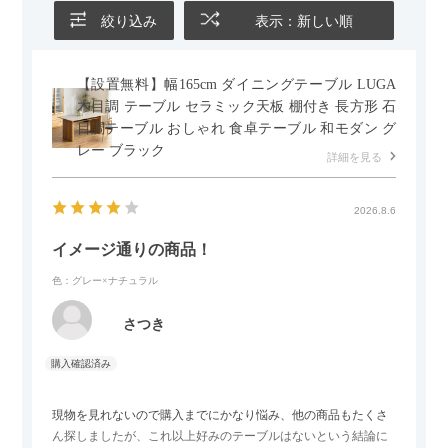
絞り込み
表示：新しい順
【設置無料】幅165cm ダイニングテーブル LUGA
木目調 テーブル セラミック天板 棚付き 長方形 石
目調テーブル おしゃれ 食卓テーブル 和モダン グ
レー ブラック
詳細を見る
2026.8.6
イメージ通りの商品！
色：グレー×ナチュラル
さつき
現物を見れないので購入までにかなり悩み、他の商品もたくさ
ん探しましたが、これ以上好みのテーブルはないという結論に