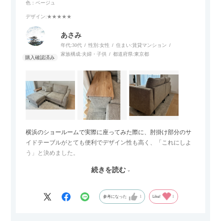
色：ベージュ
デザイン
:★★★★★
あさみ
年代:
30代
性別:
女性
住まい:
賃貸マンション
家族構成:
夫婦・子供
都道府県:
東京都
横浜のショールームで実際に座ってみた際に、肘掛け部分のサ
イドテーブルがとても便利でデザイン性も高く、「これにしよ
う」と決めました。
続きを読む
サイズは2.5人掛けですが、幅184cmとコンパクトなので圧迫感
がなく、わが家にはちょうど良いサイズ感でした。200cmのラ
グとのバランスもぴったりで、リビング全体がすっきり見えま
参考になった
1
Like!
1
す。