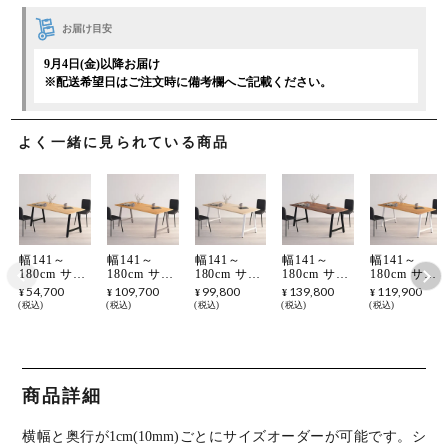
お届け目安
9月4日(金)以降お届け
※配送希望日はご注文時に備考欄へご記載ください。
よく一緒に見られている商品
幅141～
幅141～
幅141～
幅141～
幅141～
180cm サイ
180cm サイ
180cm サイ
180cm サイ
180cm サイ
ズオーダー
ズオーダー
ズオーダー
ズオーダー
ズオーダー
54,700
109,700
99,800
139,800
119,900
¥
¥
¥
¥
¥
テーブル
テーブル
テーブル
テーブル
テーブル
税込
税込
税込
税込
税込
Sizeno(シゼ
Sizeno(シゼ
Sizeno(シゼ
Sizeno(シゼ
Sizeno(シゼ
ノ) ダイニ
ノ) ダイニ
ノ) ダイニ
ノ) ダイニ
ノ) ダイニ
ングテーブ
ングテーブ
ングテーブ
ングテーブ
ングテーブ
ル ラバーウ
ル ブラック
ル ハードメ
ル ウォール
ル ホワイト
ッド 集成材
チェリー 無
ープル 無垢
ナット 無垢
オーク 無垢
木製 A字脚
垢材 木製 A
材 木製 A字
材 木製 A字
材 木製 A字
商品詳細
スチール脚
字脚 スチー
脚 スチール
脚 スチール
脚 スチール
天然木 テー
ル脚 天然木
脚 天然木
脚 天然木
脚 天然木
ブル 長方形
テーブル 長
テーブル 長
テーブル 長
テーブル 長
横幅と奥行が1cm(10mm)ごとにサイズオーダーが可能です。
シ
食卓テーブ
方形 食卓テ
方形 食卓テ
方形 食卓テ
方形 食卓テ