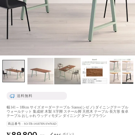
送料無料
幅141～180cm サイズオーダーテーブル Sizeno(シゼノ) ダイニングテーブル
ウォールナット 集成材 木製 A字脚 スチール脚 天然木 テーブル 長方形 食卓
テーブル おしゃれ ウッディモダン ダイニング ダークブラウン
商品番号
SO-TB-141878N-SWNAD
89,800
ポイント