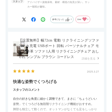
アドバイザー資格保有。素材・構造の知見が深い。サッ
また、扉は横方向へのスライド式となっているので開閉時のス
カー観戦が趣味。
ペースを最小限に抑えられ、省スペースでご利用いただけるの
もポイントです！
参考になった
0
Like!
0
【設置無料】幅72cm 電動 リクライニングソファ
スマホ充電 USBポート 回転 パーソナルチェア モ
ダン 本革 ソファ 1人用 リクライニングチェア おし
ゃれ シンプル ブラウン コードレス
詳細を見る
2025.3.27
快適な姿勢でくつろげる
スタッフのコメント
自分の好きな角度に細かく調整できて、まさに「ちょうどいい
姿勢」でくつろげる無段階リクライニング機能がおすすめ。
脚部も独立して動くので、オットマンがなくても足をしっかり