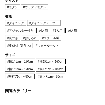
テイスト
#モダン
#ウッディモダン
機能
#ダイニング
#ダイニングテーブル
#アジャスター付き
#4人用
#5人用
#6人用
#長方形
#おしゃれ
#スチール製
#集成材_(天然木)
#ウォールナット
サイズ
#幅141cm～150cm
#幅151cm～160cm
#幅161cm～170cm
#幅171cm～180cm
#奥行71cm～80cm
#高さ71cm～80cm
関連カテゴリー