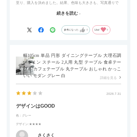
至り、購入を決めました。結果、色味も大きさも、写真通りで
した。とても満足です！
続きを読む
セラミック天板が思った以上に滑りが良く、汚れも拭きやすい
ですがお皿もよく滑り…使い慣れるまでは少し気を付けなくて
はいけないかもしれません。天板が冷たいので冬にどうなるの
参考になった
0
Like!
0
かなというのも気になります。
幅105cm 単品 円形 ダイニングテーブル 大理石調
メラミン スチール 2人用 丸型 テーブル 食卓テー
ブル カフェテーブル 丸テーブル おしゃれ かっこ
いい モダン グレー 白
詳細を見る
2026.7.31
デザインはGOOD
色：グレー
デザイン
:★★★★
さくさく