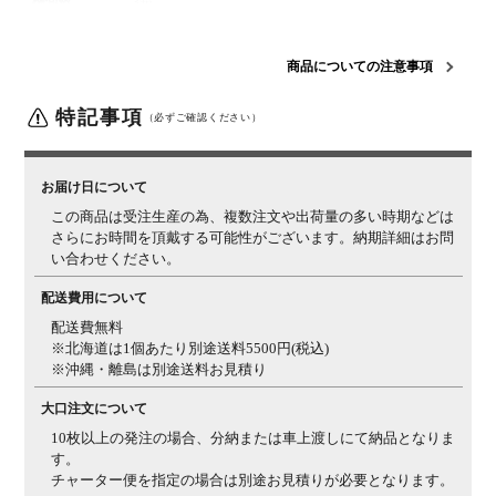
梱包数
3箱
梱包サイズ
梱包1 / 幅1825×奥行820×高さ40mm
梱包2 / 幅770×奥
行800×高さ200mm
梱包3 / 幅300×奥行120×高さ40mm
商品についての注意事項
組立について
お客様組立の商品です。
特記事項
（必ずご確認ください）
備考
オーダー商品により、商品のイメージが違った、サイズ
が合わなかったなど、お客様都合での返品・交換はでき
かねます。
お届け日について
この商品は受注生産の為、複数注文や出荷量の多い時期などは
■天然木の性
■詳細■ ※サムネイルも併せてご確認ください。
さらにお時間を頂戴する可能性がございます。納期詳細はお問
質について■
い合わせください。
木目柄・色み
天然木ゆえに、一つとして同じ柄がないため、天板の色
について
配送費用について
み、明るさ、節の見え方などのご指定はできません。ま
た、複数注文の場合、同じ樹種でも見え方にばらつきは
配送費無料
ございます。天然木特有の個体差をお愉しみください。
※北海道は1個あたり別途送料5500円(税込)
※沖縄・離島は別途送料お見積り
質感について
天板にはウレタン塗装を施しておりますが(裏面は捨て
塗り)、樹種の違いや個体差によって、ざらつき感を感
大口注文について
じる場合がございます。天然木特有の質感としてご理解
10枚以上の発注の場合、分納または車上渡しにて納品となりま
ください。
す。
チャーター便を指定の場合は別途お見積りが必要となります。
三方向使用・
天板は三方向使用になっているため、裏面には凹凸感の