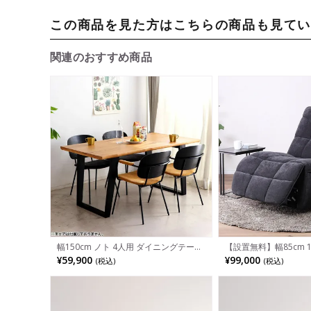
この商品を見た方はこちらの商品も見て
関連のおすすめ商品
幅150cm ノト 4人用 ダイニングテーブ
【設置無料】幅85cm 
ル 食卓テーブル テーブル ダイニング
クライニングソファ 布
¥59,900
¥99,000
(税込)
(税込)
ロの字脚 オーク 突板 無垢材 ブラック
付き ファブリック リ
ナチュラル
ア おしゃれ リビング
シンプルモダン アイボ