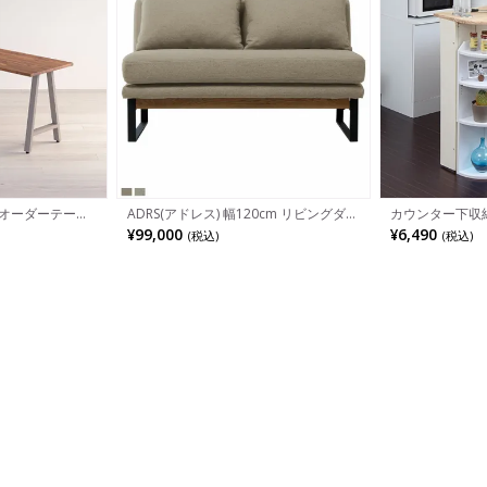
イズオーダーテーブ
ADRS(アドレス) 幅120cm リビングダイ
カウンター下収納
 ダイニングテーブル
ニングソファ 2人掛け トロン ソファ ひ
キッチン収納 幅2
¥99,000
¥6,490
(税込)
(税込)
木製 A字脚 スチ
じなし オーク無垢材 ファブリック スチ
800mm JKP-YHK
 長方形 食卓テ
ール脚
ディモダン ダイニ