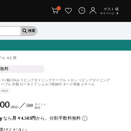
0
ゲスト
様
マイページ
ル 4人用
無料
ドレス) 幅120cm リビングダイニングテーブル トロン リビングダイニング
ーブル 木製 ロータイプ シェルフ収納付 オーク突板 スチール
I-0060
000
ポイント
500
税込
獲得
なら
月々4,583円
から。分割手数料無料