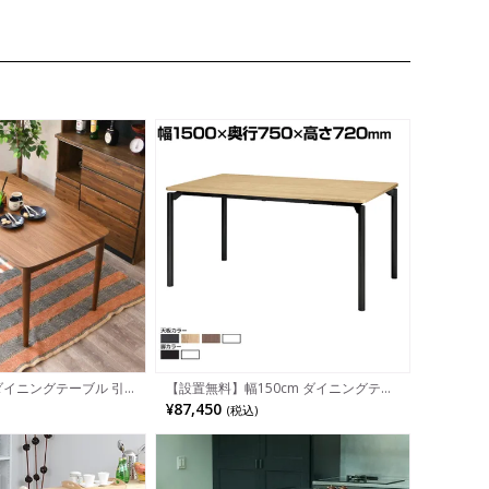
 ダイニングテーブル 引
【設置無料】幅150cm ダイニングテー
ールナット材 オーク材
ブル プラス M0 Table エムゼロテーブ
¥87,450
(税込)
 食卓テーブル 4人用
ル MT-YM1575 会議テーブル おしゃれ
れ シンプル 北欧 ブラ
ミーティングテーブル 抗菌加工 SIAA
黒 白 灰 茶 ナチュラル