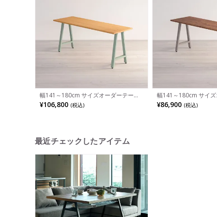
幅141～180cm サイズオーダーテーブ
幅141～180cm サ
ル Sizeno(シゼノ) ダイニングテーブル
ル Sizeno(シゼノ)
¥106,800
¥86,900
(税込)
(税込)
ブラックチェリー 無垢材 木製 A字脚 ス
ウォールナット 集成材 
チール脚 天然木 テーブル 長方形 食卓
ール脚 天然木 テーブル
テーブル おしゃれ 北欧モダン ダイニン
ーブル おしゃれ ウッ
グ ナチュラル
ング ダークブラウン
最近チェックしたアイテム