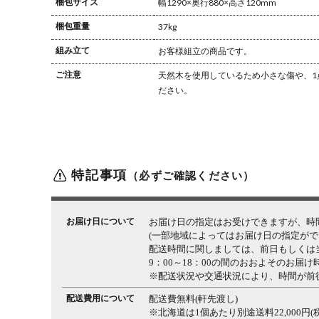
梱包サイズ
幅1290×奥行880×高さ120mm
梱包重量
37kg
組み立て
お客様組立の商品です。
ご注意
天然木を使用しているため小さな傷や、1
ださい。
特記事項
（必ずご確認ください）
お届け日について
お届け日の指定はお受けできますが、時
(一部地域によってはお届け日の指定がで
配送時間に関しましては、前日もしくは
9：00～18：00の間のおおよそのお届
※配送状況や交通状況により、時間が前
配送費用について
配送費無料(軒先渡し)
※北海道は1個あたり別途送料22,000円(