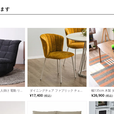
います
1人掛け 電動 リ
ダイニングチェア ファブリック チェア
幅135cm 木製
張り USBポート
食卓椅子 貝殻 椅子 ダイニング チェア
き出し付き ウォ
¥17,400
¥26,900
(税込)
(税込)
クライニングチェ
ー おしゃれ 韓国風 イス 北欧 モダン グ
アジャスター付き
ソファ ハイバック
レー グリーン ピンク イエロー
テーブル おしゃ
リー 灰 黒
ウン ナチュラル