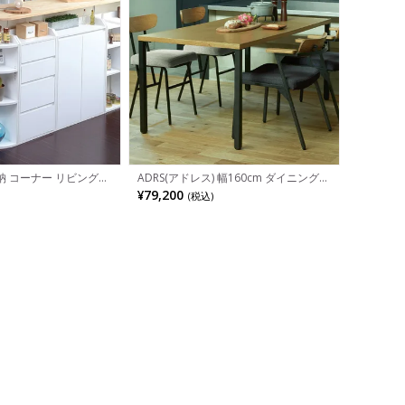
 コーナー リビング・
ADRS(アドレス) 幅160cm ダイニングテ
20×奥行220×高さ
ーブル 4人掛け カーラ テーブル 木製
¥79,200
(税込)
-0207
スクエアスタイル オーク突板 スチール