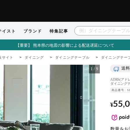
テイスト
ブランド
特集記事
【重要】 熊本県の地震の影響による配送遅延について
販サイト
ダイニング
ダイニングテーブル
ダイニングテーブ
送料
1
/
9
ADRS(ア
ダイニングテ
商品番号
S
55,
¥