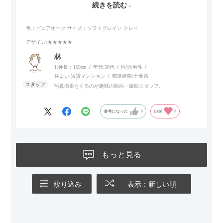
続きを読む
リラックスタイムによさそうでした。回転タイプなので、個人
的には狭いスペースでも立ち上がりがしやすい点が良かったで
色：ピュアオーク
サイズ：ソフトグレイン クレイ
す。
デザイン
:★★★★★
林
1:伸長：169cm
年代:
30代
性別:
男性
住まい:
賃貸マンション
都道府県:
千葉県
写真撮影をするのが趣味の動画・撮影スタッフ。
参考になった
0
Like!
0
もっと見る
絞り込み
表示：新しい順