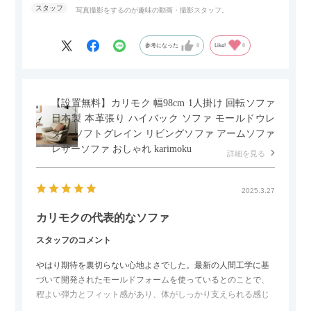
写真撮影をするのが趣味の動画・撮影スタッフ。
参考になった
0
Like!
0
【設置無料】カリモク 幅98cm 1人掛け 回転ソファ
日本製 本革張り ハイバック ソファ モールドウレ
タン ソフトグレイン リビングソファ アームソファ
レザーソファ おしゃれ karimoku
詳細を見る
2025.3.27
カリモクの代表的なソファ
スタッフのコメント
やはり期待を裏切らない心地よさでした。最新の人間工学に基
づいて開発されたモールドフォームを使っているとのことで、
程よい弾力とフィット感があり、体がしっかり支えられる感じ
がします。長時間座っていても疲れにくいので、リビングでの