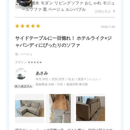
付き 撥水 モダン リビングソファ おしゃれ モジュ
ールソファ 黒 ベージュ ルンバブル
詳細を見る
2026.7.26
サイドテーブルに一目惚れ！ ホテルライク×ジ
ャパンディにぴったりのソファ
色：ベージュ
デザイン
:★★★★★
あさみ
年代:
30代
性別:
女性
住まい:
賃貸マンション
家族構成:
夫婦・子供
都道府県:
東京都