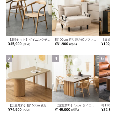
【2脚セット】ダイニングチ
幅100cm 折り畳み式ソファ
【設置無料
ェア 木製 LUGA 肘付き チェ
ベッド コンパクト リクライ
チンカウ
¥45,900
¥31,900
¥102,00
(税込)
(税込)
ア 天然木 リビング椅子 板座
ニング カウチスタイル 省ス
板 引き出
食卓椅子 おしゃれ ウッドチ
ペース ファブリック
箱スペース
ェア アッシュ 和モダン ナチ
ンジ台 キ
ュラル ブラウン 完成品
れ ウッデ
2
4
6
ル グレー
【設置無料】幅160cm 変形
【設置無料】4人用 ダイニン
幅110cm
半円 ダイニングテーブル モ
グテーブルセット 5点 LUGA
木目調 リ
¥74,900
¥149,000
¥32,800
(税込)
(税込)
ルタル風 LENAS コンクリー
セラミックテーブル おしゃれ
付き 長方
ト調 木脚 北欧モダン テーブ
ダイニングチェア 和モダン
ブル おし