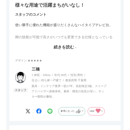
様々な用途で活躍まちがいなし！
スタッフのコメント
使い勝手に優れた機能が盛りだくさんなハイタイプテレビ台。
脚の脱着が可能で高さがいつでも変更できる仕様となっている
ので、リビングダイニングからベッドルームまで多目的な場面
続きを読む
でご使用いただけます。
デザイン
:★★★★★
また、補助テーブルとして使用可能なスライドテーブルや収納
内部にもプリンターなどが置けるスライド棚板がついているの
三橋
でテレビ台以外にもオフィスなどでの収納家具やリビングでの
1:伸長：169cm
年代:
40代
性別:
男性
サイドボードとして多目的な用途に対応しています。
住まい:
持ち家一戸建て
都道府県:
千葉県
家具・インテリア業界一筋17年。色彩検定3級、スリープ
アドバイザー資格保有。素材・構造の知見が深い。サッ
また、扉は横方向へのスライド式となっているので開閉時のス
カー観戦が趣味。
ペースを最小限に抑えられ、省スペースでご利用いただけるの
もポイントです！
参考になった
0
Like!
0