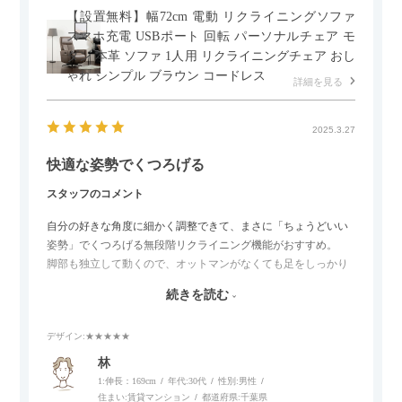
【設置無料】幅72cm 電動 リクライニングソファ
スマホ充電 USBポート 回転 パーソナルチェア モ
ダン 本革 ソファ 1人用 リクライニングチェア おし
ゃれ シンプル ブラウン コードレス
詳細を見る
2025.3.27
快適な姿勢でくつろげる
スタッフのコメント
自分の好きな角度に細かく調整できて、まさに「ちょうどいい
姿勢」でくつろげる無段階リクライニング機能がおすすめ。
脚部も独立して動くので、オットマンがなくても足をしっかり
伸ばせたり、スイッチ部分にはUSBポートもついているので、
続きを読む
スマホやタブレットを充電しながらリラックスできるのが嬉し
いポイント。
デザイン
:★★★★★
個人的にはコードレス＆充電式なので、コンセントの場所を気
林
にせず、好きな場所に置けるのが画期的に感じました。
1:伸長：169cm
年代:
30代
性別:
男性
住まい:
賃貸マンション
都道府県:
千葉県