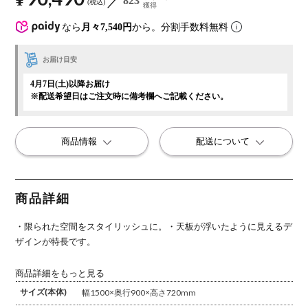
823
税込
獲得
なら
月々7,540円
から。分割手数料無料
お届け目安
4月7日(土)以降お届け
※配送希望日はご注文時に備考欄へご記載ください。
商品情報
配送について
商品詳細
・限られた空間をスタイリッシュに。
・天板が浮いたように見えるデ
ザインが特長です。
商品詳細をもっと見る
サイズ(本体)
幅1500×奥行900×高さ720mm