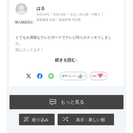
また、カウチのように足を伸ばしてくつろげるスタイルが理想
はる
だったので、それが叶って大満足です。オットマンは自由に動
年代:
60代
性別:
女性
住まい:
持ち家一戸建て
かせるため、普段はカウチとして使い、来客時には離してスツ
家族構成:
夫婦
都道府県:
埼玉県
ールとして使えるなど、使い勝手の良さも魅力だと感じていま
す。
とてもお洒落なテレビボードでテレビ回りがスッキリしまし
た。
気に入ってます！
ただひとつ残念だったのは
続きを読む
Blu-rayレコーダーをボードの扉にしまったところリモコンが閉
めたままでは反応してくれませんでした
なので星4つにします
参考になった
0
Like!
0
もっと見る
絞り込み
表示：新しい順