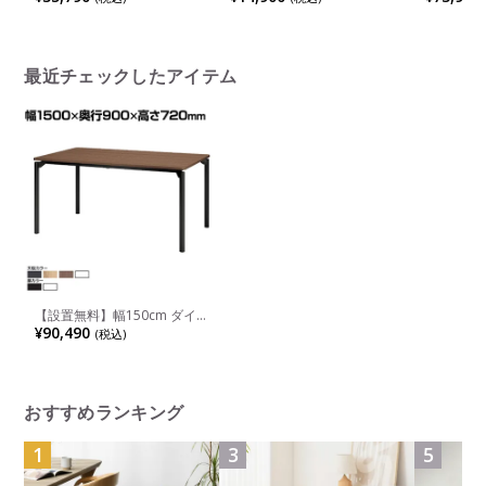
チェア 背もたれ付き バーチ
天板 リビングテーブル おし
DANTO
ェア おしゃれ ミーティング
ゃれ センターテーブル ラウ
肘なし ダ
チェア ローバック 背座ヌー
ンドテーブル スチール脚 モ
しゃれ リ
ド モダン ホワイト ブラック
ダン ナチュラル
バブル モ
最近チェックしたアイテム
【設置無料】幅150cm ダイ
ニングテーブル プラス M0
¥90,490
(税込)
Table エムゼロテーブル MT-
YM1590 会議テーブル おしゃ
れ ミーティングテーブル 抗
菌加工 SIAA 黒 白 灰 茶 ナチ
ュラル
おすすめランキング
1
3
5