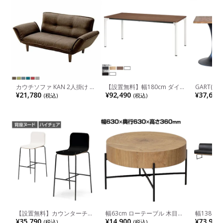
カウチソファ KAN 2人掛け 木
【設置無料】幅180cm ダイ
GART(ガ
脚 リクライニング ポケット
ニングテーブル プラス M0
カフェテ
¥21,780
¥92,490
¥37,600
(税込)
(税込)
コイル コンパクト
Table エムゼロテーブル MT-
ル 四角テ
YM1875 会議テーブル おしゃ
ブル スク
れ ミーティングテーブル 抗
ース ラウ
菌加工 SIAA 黒 白 灰 茶 ナチ
700×高さ
ュラル
【設置無料】カウンターチェ
幅63cm ローテーブル 木目調
幅138c
ア 日本製 プラス DC-WF ハイ
バームコーヒーテーブル 円形
ファ COM
¥35,790
¥14,900
¥73,900
(税込)
(税込)