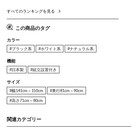
ル 4人 食卓テーブル おしゃれ
ナチュラル ブラウン(幅
ブル 格子
ナチュラルモダン 韓国インテ
165cm 食卓テーブル×1 食卓
レー ナチ
リア風 グレージュ
椅子×4)
すべてのランキングを見る
この商品のタグ
カラー
#ブラック系
#ホワイト系
#ナチュラル系
機能
#日本製
#組立設置付き
サイズ
#幅141cm～150cm
#奥行81cm～90cm
#高さ71cm～80cm
関連カテゴリー