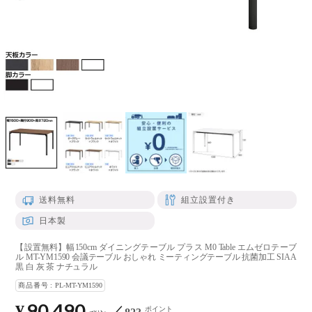
送料無料
組立設置付き
日本製
【設置無料】幅150cm ダイニングテーブル プラス M0 Table エムゼロテーブ
ル MT-YM1590 会議テーブル おしゃれ ミーティングテーブル 抗菌加工 SIAA
黒 白 灰 茶 ナチュラル
商品番号
PL-MT-YM1590
90,490
¥
ポイント