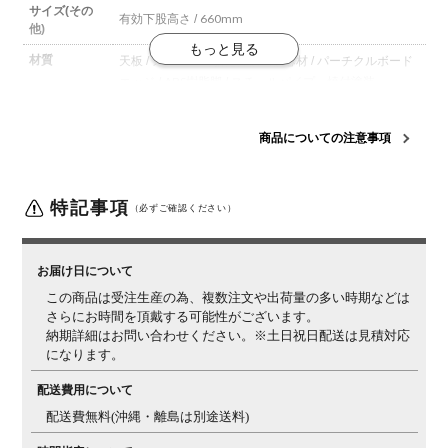
サイズ(その
有効下股高さ / 660mm
他)
材質
天板 / メラミン樹脂化粧板
天板芯材 / パーチクルボード
エッジ / ABS樹脂
脚 / スチールパイプ、焼付塗装
生産国
日本
商品についての注意事項
機能・特徴
・アジャスター付き
・SIAA登録商品(天板部抗菌)
・耐指
天板(ダークグレー、ライトウォルナット、ピュアウォ
ルナット)
特記事項
（必ずご確認ください）
梱包数
5
梱包サイズ
梱包1 / 幅1530×奥行775×高さ35mm
梱包2 / 幅1330×奥
お届け日について
行55×高さ55mm
梱包3 / 幅730×奥行55×高さ55mm
梱
この商品は受注生産の為、複数注文や出荷量の多い時期などは
包4 / 幅235×奥行210×高さ90mm
梱包5 / 幅740×奥行
さらにお時間を頂戴する可能性がございます。
120×高さ85mm
納期詳細はお問い合わせください。※土日祝日配送は見積対応
になります。
梱包重量
梱包1 / 17.4kg
梱包2 / 2.6kg
梱包3 / 1.4kg
梱包4 / 1.4kg
梱
包5 / 3.6kg
配送費用について
組み立て
現地組立品
※お客様組み立て不要(現地にて業者が組み
配送費無料(沖縄・離島は別途送料)
立て作業を行います)