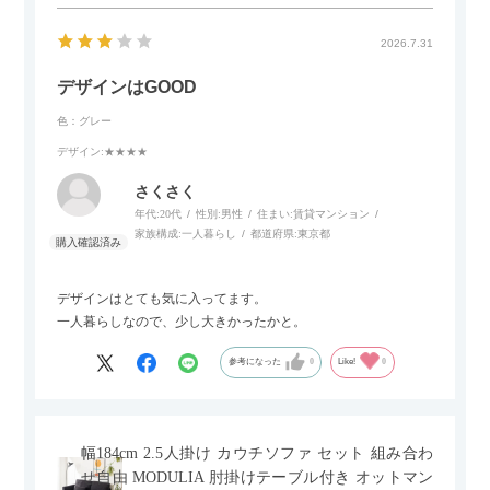
2026.7.31
デザインはGOOD
色：グレー
デザイン
:★★★★
さくさく
年代:
20代
性別:
男性
住まい:
賃貸マンション
家族構成:
一人暮らし
都道府県:
東京都
デザインはとても気に入ってます。
一人暮らしなので、少し大きかったかと。
参考になった
0
Like!
0
幅184cm 2.5人掛け カウチソファ セット 組み合わ
せ自由 MODULIA 肘掛けテーブル付き オットマン