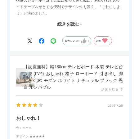
横浜のショールームで実際に座ってみた際に、肘掛け部分のサ
イドテーブルがとても便利でデザイン性も高く、「これにしよ
う」と決めました。
続きを読む
サイズは2.5人掛けですが、幅184cmとコンパクトなので圧迫感
がなく、わが家にはちょうど良いサイズ感でした。200cmのラ
グとのバランスもぴったりで、リビング全体がすっきり見えま
参考になった
1
Like!
1
す。
黒いスチール脚のおかげで抜け感があり、見た目が重たくなら
ないのもお気に入りのポイントです。さらに、わが家はソファ
【設置無料】幅180cm テレビボード 木製 テレビ台
の後ろ側を通ることも多い間取りなので、背面まできれいに仕
収納 TV台 おしゃれ 格子 ローボード 引き出し 脚
上げられているデザインも気に入っています。どの角度から見
付き 北欧 モダン ホワイト ナチュラル ブラック 黒
ても美しく、空間の印象を損ないません。
白 ルンバブル
詳細を見る
カラーはベージュとグレージュの中間のような絶妙な色味で、
わが家のホテルライク×ジャパンディのインテリアにも自然にな
2026.7.25
じみました。
おしゃれ！
子どもがいるので、撥水加工で汚れに強い生地なのもとても助
色：オーク
かっています。気兼ねなく使える安心感があります。
デザイン
:★★★★★