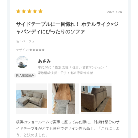
2026.7.26
サイドテーブルに一目惚れ！ ホテルライク×ジ
ャパンディにぴったりのソファ
色：ベージュ
デザイン
:★★★★★
あさみ
年代:
30代
性別:
女性
住まい:
賃貸マンション
家族構成:
夫婦・子供
都道府県:
東京都
横浜のショールームで実際に座ってみた際に、肘掛け部分のサ
イドテーブルがとても便利でデザイン性も高く、「これにしよ
う」と決めました。