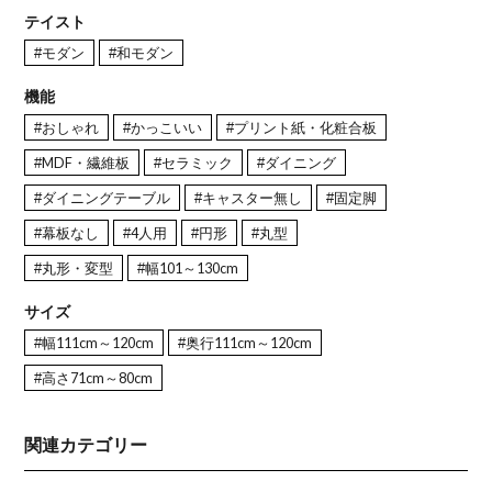
テイスト
#モダン
#和モダン
機能
#おしゃれ
#かっこいい
#プリント紙・化粧合板
#MDF・繊維板
#セラミック
#ダイニング
#ダイニングテーブル
#キャスター無し
#固定脚
#幕板なし
#4人用
#円形
#丸型
#丸形・変型
#幅101～130cm
サイズ
#幅111cm～120cm
#奥行111cm～120cm
#高さ71cm～80cm
関連カテゴリー