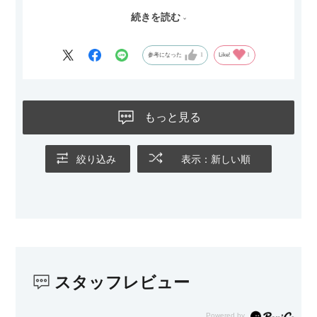
続きを読む
サイズは2.5人掛けですが、幅184cmとコンパクトなので圧迫感
がなく、わが家にはちょうど良いサイズ感でした。200cmのラ
グとのバランスもぴったりで、リビング全体がすっきり見えま
参考になった
1
Like!
1
す。
黒いスチール脚のおかげで抜け感があり、見た目が重たくなら
ないのもお気に入りのポイントです。さらに、わが家はソファ
もっと見る
の後ろ側を通ることも多い間取りなので、背面まできれいに仕
上げられているデザインも気に入っています。どの角度から見
ても美しく、空間の印象を損ないません。
絞り込み
表示：新しい順
カラーはベージュとグレージュの中間のような絶妙な色味で、
わが家のホテルライク×ジャパンディのインテリアにも自然にな
じみました。
子どもがいるので、撥水加工で汚れに強い生地なのもとても助
かっています。気兼ねなく使える安心感があります。
スタッフレビュー
また、カウチのように足を伸ばしてくつろげるスタイルが理想
だったので、それが叶って大満足です。オットマンは自由に動