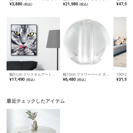
ア ガラス 花瓶 一輪挿し 花器
オブジェ マットカラー イン
ーブル 丸 
¥3,880
¥21,980
¥47,900
(税込)
(税込)
オブジェ フラワーポット 花
テリア小物 インテリア雑貨
ル 木目 
入れ おしゃれ ガラスベース
ブルドッグ 動物 飾り 犬 フレ
ーブル ウ
リビング 玄関 モダン ブラウ
ブル 置物 おしゃれ カラフル
ブル 4人
ン ブルー グリーン 完成品
玄関 リビング 完成品
ゃれ ブラ
幅51cm クリスタルアート イ
幅10cm フラワーベース 大 ク
190×24
ンテリア雑貨 グルーミング
リア ガラス 花瓶 球体 一輪挿
ビング カ
¥17,490
¥6,480
¥31,900
(税込)
(税込)
猫 動物 アートパネル モダン
し クリスタルガラス 花器 オ
マット 洗
壁掛けアート フレーム付き
ブジェ 花入れ おしゃれ ガラ
ールシーズ
壁飾り おしゃれ キラキラ リ
スベース ギフト リビング 玄
防音 グレ
ビング 玄関 完成品
関 モダン 透明 完成品
ジュ 完成
最近チェックしたアイテム