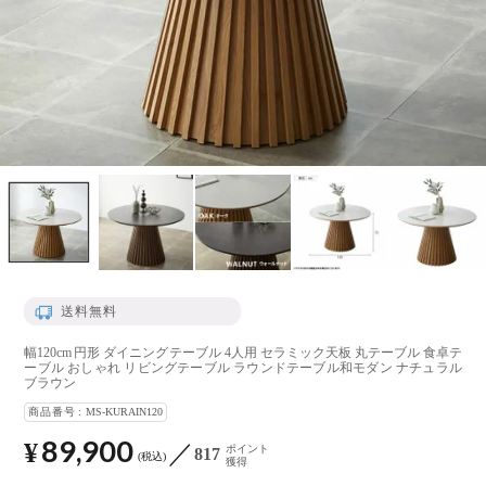
送料無料
幅120cm 円形 ダイニングテーブル 4人用 セラミック天板 丸テーブル 食卓テ
ーブル おしゃれ リビングテーブル ラウンドテーブル和モダン ナチュラル
ブラウン
商品番号
MS-KURAIN120
89,900
¥
ポイント
817
税込
獲得