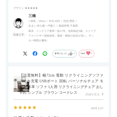
デザイン
:★★★★★
また、補助テーブルとして使用可能なスライドテーブルや収納
内部にもプリンターなどが置けるスライド棚板がついているの
三橋
でテレビ台以外にもオフィスなどでの収納家具やリビングでの
1:伸長：169cm
年代:
40代
性別:
男性
サイドボードとして多目的な用途に対応しています。
住まい:
持ち家一戸建て
都道府県:
千葉県
家具・インテリア業界一筋17年。色彩検定3級、スリープ
アドバイザー資格保有。素材・構造の知見が深い。サッ
また、扉は横方向へのスライド式となっているので開閉時のス
カー観戦が趣味。
ペースを最小限に抑えられ、省スペースでご利用いただけるの
もポイントです！
参考になった
0
Like!
0
【設置無料】幅72cm 電動 リクライニングソファ
スマホ充電 USBポート 回転 パーソナルチェア モ
ダン 本革 ソファ 1人用 リクライニングチェア おし
ゃれ シンプル ブラウン コードレス
詳細を見る
2025.3.27