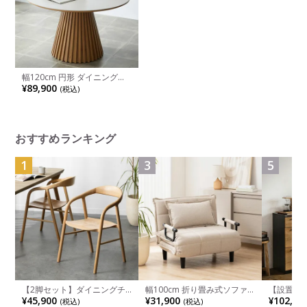
幅120cm 円形 ダイニングテ
ーブル 4人用 セラミック天板
¥89,900
(税込)
丸テーブル 食卓テーブル お
しゃれ リビングテーブル ラ
ウンドテーブル和モダン ナチ
ュラル ブラウン
おすすめランキング
1
3
5
【2脚セット】ダイニングチ
幅100cm 折り畳み式ソファ
【設置無料
ェア 木製 LUGA 肘付き チェ
ベッド コンパクト リクライ
チンカウ
¥45,900
¥31,900
¥102,00
(税込)
(税込)
ア 天然木 リビング椅子 板座
ニング カウチスタイル 省ス
板 引き出