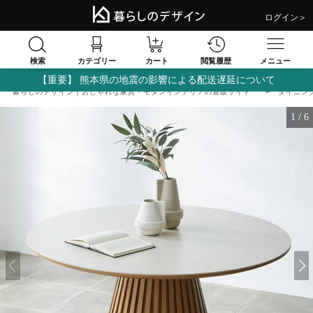
ログイン＞
検索
閲覧履歴
カテゴリー
カート
メニュー
【重要】 熊本県の地震の影響による配送遅延について
暮らしのデザイン｜おしゃれな家具・モダンインテリアの通販サイト
ダイニン
1
/
6