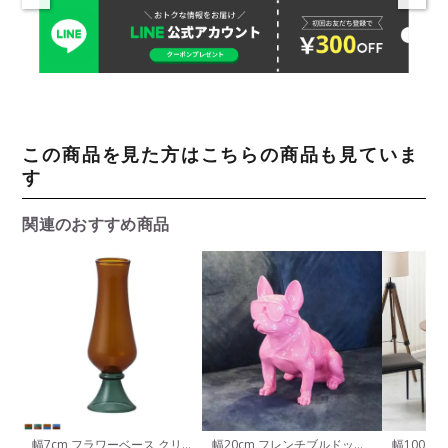
この商品を見た方はこちらの商品も見ていま
す
関連のおすすめ商品
幅7cm フラワーベース クリ
幅20cm フレンチブルドッグ
幅100c