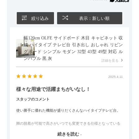
かせるため、普段はカウチとして使い、来客時には離してスツ
ールとして使えるなど、使い勝手の良さも魅力だと感じていま
す。
絞り込み
表示：新しい順
幅120cm OLFE サイドボード 木目 キャビネット 収
納 ハイタイプ テレビ台 引き出し おしゃれ リビン
グボード シンプル モダン 32型 43型 49型 対応 ル
ンバブル 黒 灰
詳細を見る
2025.4.11
様々な用途で活躍まちがいなし！
スタッフのコメント
使い勝手に優れた機能が盛りだくさんなハイタイプテレビ台。
脚の脱着が可能で高さがいつでも変更できる仕様となっている
ので、リビングダイニングからベッドルームまで多目的な場面
続きを読む
でご使用いただけます。