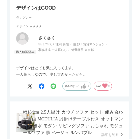
デザインはGOOD
色：グレー
デザイン
:★★★★
さくさく
年代:
20代
性別:
男性
住まい:
賃貸マンション
家族構成:
一人暮らし
都道府県:
東京都
デザインはとても気に入ってます。
一人暮らしなので、少し大きかったかと。
参考になった
0
Like!
0
幅184cm 2.5人掛け カウチソファ セット 組み合わ
せ自由 MODULIA 肘掛けテーブル付き オットマン
付き 撥水 モダン リビングソファ おしゃれ モジュ
ールソファ 黒 ベージュ ルンバブル
詳細を見る