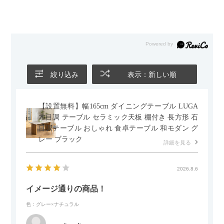
絞り込み
表示：新しい順
【設置無料】幅165cm ダイニングテーブル LUGA
木目調 テーブル セラミック天板 棚付き 長方形 石
目調テーブル おしゃれ 食卓テーブル 和モダン グ
レー ブラック
詳細を見る
2026.8.6
イメージ通りの商品！
色：グレー×ナチュラル