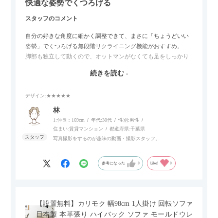
快適な姿勢でくつろげる
スタッフのコメント
自分の好きな角度に細かく調整できて、まさに「ちょうどいい
姿勢」でくつろげる無段階リクライニング機能がおすすめ。
脚部も独立して動くので、オットマンがなくても足をしっかり
伸ばせたり、スイッチ部分にはUSBポートもついているので、
続きを読む
スマホやタブレットを充電しながらリラックスできるのが嬉し
いポイント。
デザイン
:★★★★★
個人的にはコードレス＆充電式なので、コンセントの場所を気
林
にせず、好きな場所に置けるのが画期的に感じました。
1:伸長：169cm
年代:
30代
性別:
男性
住まい:
賃貸マンション
都道府県:
千葉県
写真撮影をするのが趣味の動画・撮影スタッフ。
参考になった
0
Like!
0
【設置無料】カリモク 幅98cm 1人掛け 回転ソファ
日本製 本革張り ハイバック ソファ モールドウレ