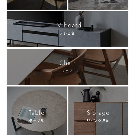
TV board
テレビ台
Chair
チェア
Table
Storage
テーブル
リビング収納