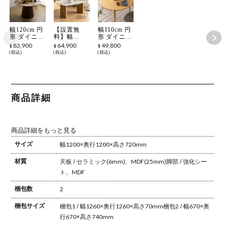
幅120cm 円
【設置無
幅110cm 円
形 ダイニン
料】幅
形 ダイニン
グテーブル
165cm ダイ
グテーブル
83,900
64,900
49,800
¥
¥
¥
木製 天然木
ニングテー
木製 天然木
税込
税込
税込
オーク材 ウ
ブル LUGA
2～4人用 丸
ォールナッ
木目調 テー
型 テーブル
ト材 ラウン
ブル セラミ
円卓 食卓テ
ド テーブル
ック天板 棚
ーブル ラウ
4人 食卓テ
付き 長方形
ンドテーブ
ーブル おし
石目調テー
ル 丸テーブ
商品詳細
ゃれ シンプ
ブル おしゃ
ル おしゃれ
ル 北欧 ウ
れ 食卓テー
シンプル 北
ッディモダ
ブル 和モダ
欧 ナチュラ
ン
ン グレー
ル
ブラック
商品詳細をもっと見る
サイズ
幅1200×奥行1200×高さ720mm
材質
天板 / セラミック(6mm)、MDF(25mm)
脚部 / 強化シー
ト、MDF
梱包数
2
梱包サイズ
梱包1 / 幅1260×奥行1260×高さ70mm
梱包2 / 幅670×奥
行670×高さ740mm