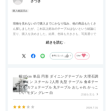
さつき
現物を見れないので購入までにかなり悩み、他の商品もたくさ
ん探しましたが、これ以上好みのテーブルはないという結論に
至り、購入を決めました。結果、色味も大きさも、写真通りで
した。とても満足です！
続きを読む
セラミック天板が思った以上に滑りが良く、汚れも拭きやすい
ですがお皿もよく滑り…使い慣れるまでは少し気を付けなくて
はいけないかもしれません。天板が冷たいので冬にどうなるの
参考になった
0
Like!
0
かなというのも気になります。
幅105cm 単品 円形 ダイニングテーブル 大理石調
メラミン スチール 2人用 丸型 テーブル 食卓テー
ブル カフェテーブル 丸テーブル おしゃれ かっこ
いい モダン グレー 白
詳細を見る
2026.7.31