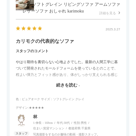
タン ソフトグレイン リビングソファ アームソファ
レザーソファ おしゃれ karimoku
詳細を見る
2025.3.27
カリモクの代表的なソファ
スタッフのコメント
やはり期待を裏切らない心地よさでした。最新の人間工学に基
づいて開発されたモールドフォームを使っているとのことで、
程よい弾力とフィット感があり、体がしっかり支えられる感じ
がします。長時間座っていても疲れにくいので、リビングでの
続きを読む
リラックスタイムによさそうでした。回転タイプなので、個人
的には狭いスペースでも立ち上がりがしやすい点が良かったで
色：ピュアオーク
サイズ：ソフトグレイン クレイ
す。
デザイン
:★★★★★
林
1:伸長：169cm
年代:
30代
性別:
男性
住まい:
賃貸マンション
都道府県:
千葉県
写真撮影をするのが趣味の動画・撮影スタッフ。