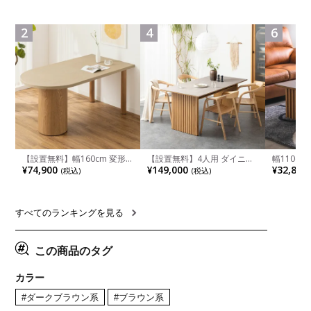
食卓椅子 おしゃれ ウッドチ
ペース ファブリック
箱スペース
ェア アッシュ 和モダン ナチ
ンジ台 キ
ュラル ブラウン 完成品
れ ウッデ
2
4
6
ル グレー
【設置無料】幅160cm 変形
【設置無料】4人用 ダイニン
幅110cm
半円 ダイニングテーブル モ
グテーブルセット 5点 LUGA
木目調 リ
¥74,900
¥149,000
¥32,800
(税込)
(税込)
ルタル風 LENAS コンクリー
セラミックテーブル おしゃれ
付き 長方
ト調 木脚 北欧モダン テーブ
ダイニングチェア 和モダン
ブル おし
ル 4人 食卓テーブル おしゃれ
ナチュラル ブラウン(幅
ブル 格子
ナチュラルモダン 韓国インテ
165cm 食卓テーブル×1 食卓
レー ナチ
リア風 グレージュ
椅子×4)
すべてのランキングを見る
この商品のタグ
カラー
#ダークブラウン系
#ブラウン系