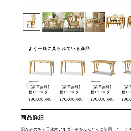
よく一緒に見られている商品
【設置無料】
【設置無料】
【設置無料】
【設
幅150cm ダイ
幅130cm ダイ
幅150cm ダイ
幅13
ニングテーブ
ニングテーブ
ニングテーブ
ニン
80,000
70,000
98,000
88,
¥
¥
¥
¥
税込
税込
税込
ル 木製 4本脚
ル 木製 4本脚
ル 木製 2本脚
ル 木
無垢集成材 ア
無垢集成材 ア
無垢集成材 ア
無垢
ルダー オイル
ルダー オイル
ルダー オイル
ルダ
商品詳細
塗装 長方形 テ
塗装 長方形 テ
塗装 長方形 テ
塗装
ーブル 4人 食
ーブル 4人 食
ーブル 4人 食
ーブル
卓テーブル お
卓テーブル お
卓テーブル お
卓テ
温かみのある天然木アルダー材をふんだんに使用した、ナ