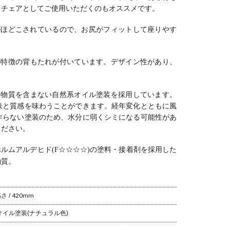
れ ナチュ
ナチュラル 北
欧 ダイニング
ナチュラル 北
ュラル 北
ドチェアとしてご使用いただくのもオススメです。
 北欧 ダイ
欧 ダイニング
ウィドゥスタ
欧 ウィドゥス
ィドゥス
グ ウィド
ウィドゥスタ
イル
タイル
ル
がほどこされているので、お尻がフィットして座りやす
タイル
イル
が特徴の背もたれが付いています。
デザイン性があり、
学物質を含まない自然系オイル塗装を採用しています。
味と質感を味わうことができます。
経年変化とともに風
作らない塗装のため、水分に弱くシミになる可能性があ
ください。
ルムアルデヒド(F☆☆☆☆)の塗料・接着剤を採用した
物質。
 / 420mm
 オイル塗装(ナチュラル色)