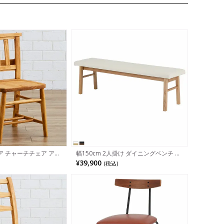
 チャーチチェア アト
幅150cm 2人掛け ダイニングベンチ 合
 パイン材 板座 収納付
皮 PVCレザー 木製 タモ材 天然木 ベン
¥39,900
(税込)
子 木製チェア 教会椅子
チチェア 食卓ベンチ 長椅子 ベンチ お
れ カントリー 北欧 ナ
しゃれ ウッディモダン 北欧 ホワイト
ブラック 白 黒