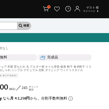
0
ゲスト
様
マイページ
肘なし
無料
完成品
ェア 木製 背もたれ 丸 アルダー材 オイル塗装 板座 椅子 食卓椅子 イス
 おしゃれ シンプル ナチュラル 北欧 ダイニング ウィドゥスタイル
E-BUTTERDC
000
ポイント
245
税込
獲得
なら
月々2,250円
から。分割手数料無料