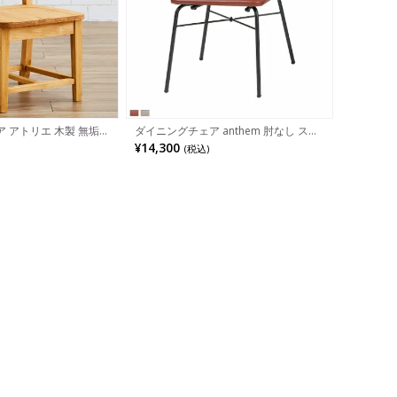
 アトリエ 木製 無垢材
ダイニングチェア anthem 肘なし スチ
板座 椅子 食卓椅子 木
ール脚 PVCレザー 合皮 椅子 食卓椅子
¥14,300
(税込)
いす おしゃれ シンプル
リビング椅子 デスクチェア おしゃれ シ
 ナチュラル ダイニング
ンプル ヴィンテージ風 ブラウン ナチュ
ラル