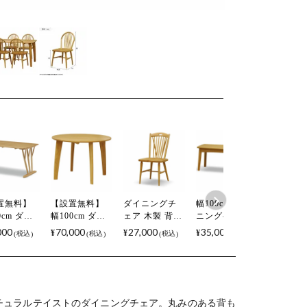
置無料】
【設置無料】
ダイニングチ
幅100cm ダイ
ダイニン
0cm ダイ
幅100cm ダイ
ェア 木製 背も
ニングベンチ
ツール 木
グテーブ
ニングテーブ
たれ 角 アルダ
木製 アルダー
ルダー材
000
70,000
27,000
35,000
19,000
¥
¥
¥
¥
税込
税込
税込
税込
製 2本脚
ル 円形 木製 無
ー材 オイル塗
材 無垢集成材
集成材 
集成材 ア
垢集成材 アル
装 板座 椅子 食
オイル塗装 板
塗装 板座
ー オイル
ダー材 オイル
卓椅子 イス い
座 ベンチ 食卓
パクト 椅
 長方形 テ
塗装 丸型 テー
す チェア おし
椅子 食卓ベン
ツール 食卓椅
 4人 食
ブル 食卓テー
ゃれ シンプル
チ 椅子 ダイニ
子 イス 
ーブル お
ブル おしゃれ
ナチュラル 北
ング シンプル
イニング
チュラルテイストのダイニングチェア。
丸みのある背も