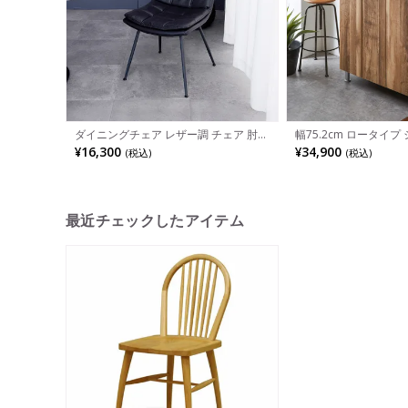
ダイニングチェア レザー調 チェア 肘な
幅75.2cm ロータイ
し スチール脚 イス チェアー シンプル
ス リアル 下駄箱 日本
¥16,300
¥34,900
(税込)
(税込)
食卓椅子 おしゃれ リビング椅子 モダン
付き
ブラック キャメル
最近チェックしたアイテム