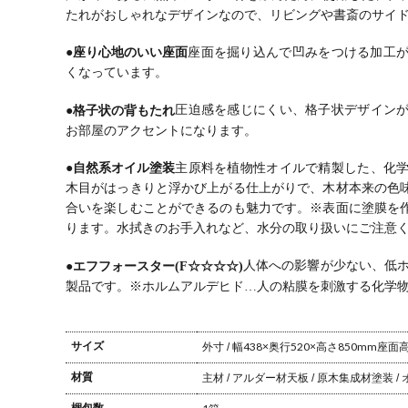
しゃれ ナチュ
しゃれ ナチュ
しゃれ ナチュ
しゃ
たれがおしゃれなデザインなので、リビングや書斎のサイ
ラル 北欧 ダイ
ラル 北欧 ダイ
ラル 北欧 ダイ
ラル
ニング ウィド
ニング ウィド
ニング ウィド
ニン
●座り心地のいい座面
座面を掘り込んで凹みをつける加工
ゥスタイル
ゥスタイル
ゥスタイル
ゥス
くなっています。
●格子状の背もたれ
圧迫感を感じにくい、格子状デザイン
お部屋のアクセントになります。
●自然系オイル塗装
主原料を植物性オイルで精製した、化
木目がはっきりと浮かび上がる仕上がりで、木材本来の色
合いを楽しむことができるのも魅力です。
※表面に塗膜を
ります。水拭きのお手入れなど、水分の取り扱いにご注意
●エフフォースター(F☆☆☆☆)
人体への影響が少ない、低ホ
製品です。
※ホルムアルデヒド…人の粘膜を刺激する化学
サイズ
外寸 / 幅438×奥行520×高さ850mm
座面高さ
材質
主材 / アルダー材
天板 / 原木集成材
塗装 /
梱包数