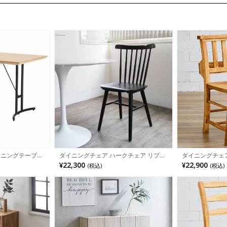
ダイニングテーブル
ダイニングチェア ハークチェア リプロ
ダイニングチェア
 スチール脚
ダクト 木製 肘なし チェア ベントウッ
リエ 木製 無垢材
¥22,300
¥22,900
(税込)
(税込)
ドチェア おしゃれ 曲木チェア ウッディ
き 椅子 食卓椅
モダン ナチュラル ブラウン ブラック
いす イス おしゃ
チュラル