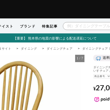
テイスト
ブランド
特集記事
【重要】 熊本県の地震の影響による配送遅延について
販サイト
ダイニング
ダイニングチェア
ダイニングチェア 
送料
1
/
7
ダイニングチ
いす チェア
商品番号
W
27,
¥