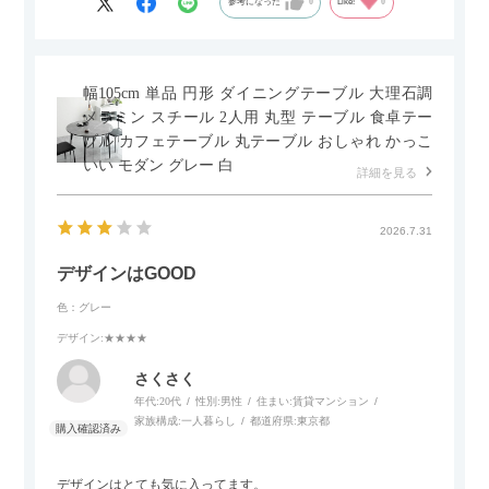
参考になった
0
Like!
0
かなというのも気になります。
幅105cm 単品 円形 ダイニングテーブル 大理石調
メラミン スチール 2人用 丸型 テーブル 食卓テー
ブル カフェテーブル 丸テーブル おしゃれ かっこ
いい モダン グレー 白
詳細を見る
2026.7.31
デザインはGOOD
色：グレー
デザイン
:★★★★
さくさく
年代:
20代
性別:
男性
住まい:
賃貸マンション
家族構成:
一人暮らし
都道府県:
東京都
デザインはとても気に入ってます。