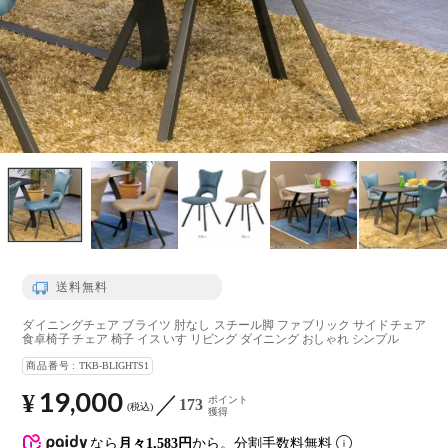
送料無料
ダイニングチェア ブライツ 肘なし スチール脚 ファブリック サイドチェア
食卓椅子 チェア 椅子 イス いす リビング ダイニング おしゃれ シンプル
商品番号
TKB-BLIGHTS1
19,000
¥
ポイント
173
税込
獲得
なら
月々1,583円
から。分割手数料無料