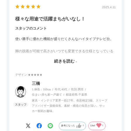
2025.4.11
様々な用途で活躍まちがいなし！
スタッフのコメント
使い勝手に優れた機能が盛りだくさんなハイタイプテレビ台。
脚の脱着が可能で高さがいつでも変更できる仕様となっている
ので、リビングダイニングからベッドルームまで多目的な場面
続きを読む
でご使用いただけます。
デザイン
:★★★★★
また、補助テーブルとして使用可能なスライドテーブルや収納
内部にもプリンターなどが置けるスライド棚板がついているの
三橋
でテレビ台以外にもオフィスなどでの収納家具やリビングでの
1:伸長：169cm
年代:
40代
性別:
男性
サイドボードとして多目的な用途に対応しています。
住まい:
持ち家一戸建て
都道府県:
千葉県
家具・インテリア業界一筋17年。色彩検定3級、スリープ
アドバイザー資格保有。素材・構造の知見が深い。サッ
また、扉は横方向へのスライド式となっているので開閉時のス
カー観戦が趣味。
ペースを最小限に抑えられ、省スペースでご利用いただけるの
もポイントです！
参考になった
0
Like!
0