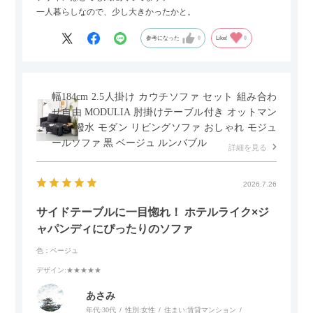
一人暮らしなので、少し大きかったかと。
参考になった
0
Like!
0
幅184cm 2.5人掛け カウチソファ セット 組み合わ
せ自由 MODULIA 肘掛けテーブル付き オットマン
付き 撥水 モダン リビングソファ おしゃれ モジュ
ールソファ 黒 ベージュ ルンバブル
詳細を見る
2026.7.26
サイドテーブルに一目惚れ！ ホテルライク×ジ
ャパンディにぴったりのソファ
色：ベージュ
デザイン
:★★★★★
あさみ
年代:
30代
性別:
女性
住まい:
賃貸マンション