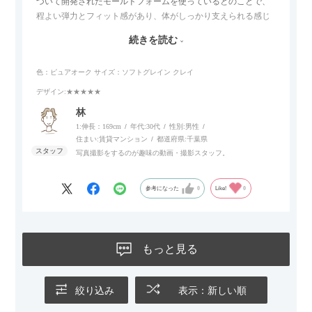
づいて開発されたモールドフォームを使っているとのことで、
程よい弾力とフィット感があり、体がしっかり支えられる感じ
がします。長時間座っていても疲れにくいので、リビングでの
続きを読む
リラックスタイムによさそうでした。回転タイプなので、個人
的には狭いスペースでも立ち上がりがしやすい点が良かったで
色：ピュアオーク
サイズ：ソフトグレイン クレイ
す。
デザイン
:★★★★★
林
1:伸長：169cm
年代:
30代
性別:
男性
住まい:
賃貸マンション
都道府県:
千葉県
写真撮影をするのが趣味の動画・撮影スタッフ。
参考になった
0
Like!
0
もっと見る
絞り込み
表示：新しい順