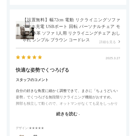
【設置無料】幅72cm 電動 リクライニングソファ
スマホ充電 USBポート 回転 パーソナルチェア モ
ダン 本革 ソファ 1人用 リクライニングチェア おし
ゃれ シンプル ブラウン コードレス
詳細を見る
2025.3.27
快適な姿勢でくつろげる
スタッフのコメント
自分の好きな角度に細かく調整できて、まさに「ちょうどいい
姿勢」でくつろげる無段階リクライニング機能がおすすめ。
脚部も独立して動くので、オットマンがなくても足をしっかり
伸ばせたり、スイッチ部分にはUSBポートもついているので、
続きを読む
スマホやタブレットを充電しながらリラックスできるのが嬉し
いポイント。
デザイン
:★★★★★
個人的にはコードレス＆充電式なので、コンセントの場所を気