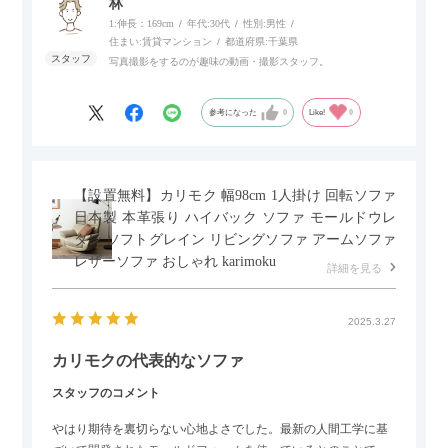
林
にせず、好きな場所に置けるのが画期的に感じました。
1:伸長：169cm
年代:
30代
性別:
男性
住まい:
賃貸マンション
都道府県:
千葉県
写真撮影をするのが趣味の動画・撮影スタッフ。
参考になった
0
Like!
0
【設置無料】カリモク 幅98cm 1人掛け 回転ソファ
日本製 本革張り ハイバック ソファ モールドウレ
タン ソフトグレイン リビングソファ アームソファ
レザーソファ おしゃれ karimoku
詳細を見る
2025.3.27
カリモクの代表的なソファ
スタッフのコメント
やはり期待を裏切らない心地よさでした。最新の人間工学に基