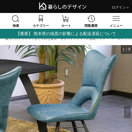
ログイン＞
検索
閲覧履歴
カテゴリー
カート
メニュー
【重要】 熊本県の地震の影響による配送遅延について
暮らしのデザイン｜おしゃれな家具・モダンインテリアの通販サイト
ダイニン
1
/
9