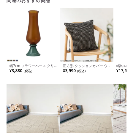
関連のおすすめ商品
幅7cm フラワーベース クリ
正方形 クッションカバー ウ
幅約44c
ア ガラス 花瓶 一輪挿し 花器
ーブンカバー 45×45cm対応
オリーブ リ
¥3,880
¥3,990
¥17,900
(税込)
(税込)
オブジェ フラワーポット 花
布 ファブリック 座布団カバ
成品
入れ おしゃれ ガラスベース
ー 北欧 ソファクッション カ
リビング 玄関 モダン ブラウ
バー おしゃれ シンプル 可愛
ン ブルー グリーン 完成品
い