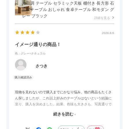
木目調 テーブル セラミック天板 棚付き 長方形 石
目調テーブル おしゃれ 食卓テーブル 和モダン グ
レー ブラック
詳細を見る
2026.8.6
イメージ通りの商品！
色：グレー×ナチュラル
さつき
現物を見れないので購入までにかなり悩み、他の商品もたくさ
ん探しましたが、これ以上好みのテーブルはないという結論に
至り、購入を決めました。結果、色味も大きさも、写真通りで
した。とても満足です！
続きを読む
セラミック天板が思った以上に滑りが良く、汚れも拭きやすい
ですがお皿もよく滑り…使い慣れるまでは少し気を付けなくて
はいけないかもしれません。天板が冷たいので冬にどうなるの