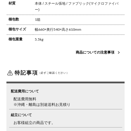
材質
本体 / スチール
張地 / ファブリック(マイクロファイバ
ー)
梱包数
1箱
梱包サイズ
幅660×奥行540×高さ610mm
梱包重量
5.5kg
商品についての注意事項
特記事項
（必ずご確認ください）
配送費用について
配送費用無料
※沖縄・離島は別途送料お見積り
組立について
お客様組立の商品です。