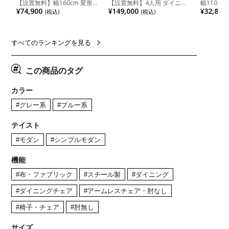
【設置無料】幅160cm 変形
【設置無料】4人用 ダイニン
幅110cm
半円 ダイニングテーブル モ
グテーブルセット 5点 LUGA
木目調 リ
¥74,900
¥149,000
¥32,800
(税込)
(税込)
ルタル風 LENAS コンクリー
セラミックテーブル おしゃれ
付き 長方
ト調 木脚 北欧モダン テーブ
ダイニングチェア 和モダン
ブル おし
ル 4人 食卓テーブル おしゃれ
ナチュラル ブラウン(幅
ブル 格子
ナチュラルモダン 韓国インテ
165cm 食卓テーブル×1 食卓
レー ナチ
リア風 グレージュ
椅子×4)
すべてのランキングを見る
この商品のタグ
カラー
#グレー系
#ブルー系
テイスト
#モダン
#シンプルモダン
機能
#布・ファブリック
#スチール製
#ダイニング
#ダイニングチェア
#アームレスチェア・肘なし
#椅子・チェア
#肘無し
サイズ