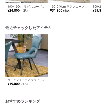
190×190cm ラグ スコープ リ
190×240cm ラグ スコープ リ
160×23
ビング カーペット 消臭 抗菌
ビング カーペット 消臭 抗菌
ィルトン 
¥24,800
¥31,900
¥39,800
(税込)
(税込)
マット 洗える ラグマット オ
マット 洗える ラグマット オ
グ おしゃ
ールシーズン おしゃれ 絨毯
ールシーズン おしゃれ 絨毯
ルシーズン
防音 グレー アイボリー ベー
防音 グレー アイボリー ベー
ン 絨毯 
ジュ 完成品
ジュ 完成品
グレー 完
最近チェックしたアイテム
ダイニングチェア ブライツ
肘なし スチール脚 ファブリ
¥19,000
(税込)
ック サイドチェア 食卓椅子
チェア 椅子 イス いす リビン
グ ダイニング おしゃれ シン
プル
おすすめランキング