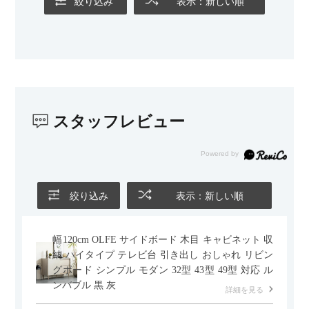
絞り込み
表示：新しい順
カラーはベージュとグレージュの中間のような絶妙な色味で、
わが家のホテルライク×ジャパンディのインテリアにも自然にな
じみました。
子どもがいるので、撥水加工で汚れに強い生地なのもとても助
かっています。気兼ねなく使える安心感があります。
スタッフレビュー
また、カウチのように足を伸ばしてくつろげるスタイルが理想
だったので、それが叶って大満足です。オットマンは自由に動
かせるため、普段はカウチとして使い、来客時には離してスツ
ールとして使えるなど、使い勝手の良さも魅力だと感じていま
す。
絞り込み
表示：新しい順
幅120cm OLFE サイドボード 木目 キャビネット 収
納 ハイタイプ テレビ台 引き出し おしゃれ リビン
グボード シンプル モダン 32型 43型 49型 対応 ル
ンバブル 黒 灰
詳細を見る