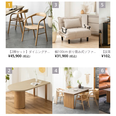
1
3
5
【2脚セット】ダイニングチ
幅100cm 折り畳み式ソファ
【設置無料
ェア 木製 LUGA 肘付き チェ
ベッド コンパクト リクライ
チンカウ
¥45,900
¥31,900
¥102,00
(税込)
(税込)
ア 天然木 リビング椅子 板座
ニング カウチスタイル 省ス
板 引き出
食卓椅子 おしゃれ ウッドチ
ペース ファブリック
箱スペース
ェア アッシュ 和モダン ナチ
ンジ台 キ
ュラル ブラウン 完成品
れ ウッデ
2
4
6
ル グレー