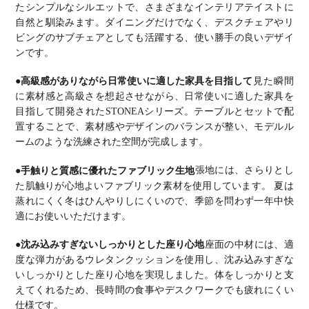
たシンプルなシルエットで、さまざまなインテリアテイストに
自然と馴染みます。
ダイニングだけでなく、デスクチェアやリ
ビングのサブチェアとしても活躍する、使い勝手の良いデザイ
ンです。
●高級感がありながら日常使いに適した家具を目指して
見た瞬間
に素材感と高級さを想起させながら、日常使いに適した家具を
目指して開発されたSTONEAシリーズ。
テーブルとセットで配
置することで、素材感やデザインのバランスが整い、モデルル
ームのような洗練された空間が完成します。
●手触りと質感に優れたファブリック生地
張地には、さらりとし
た肌触りが心地よいファブリック素材を使用しています。
夏は
蒸れにくく冬はひんやりしにくいので、季節を問わず一年中快
適にお使いいただけます。
●沈み込みすぎないしっかりとした座り心地
座面の中材には、適
度な弾力があるウレタンクッションを使用し、沈み込みすぎな
いしっかりとした座り心地を実現しました。
体をしっかりと支
えてくれるため、長時間の食事やデスクワークでも疲れにくい
仕様です。