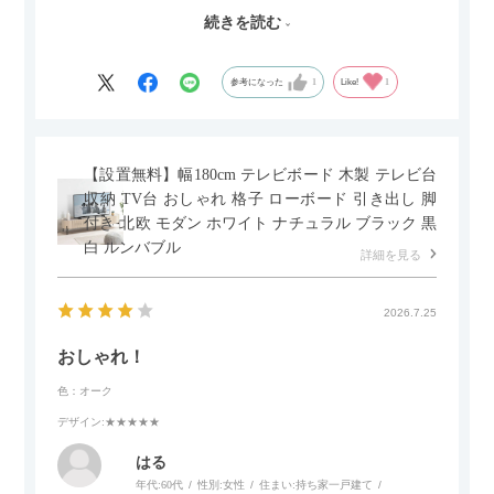
続きを読む
サイズは2.5人掛けですが、幅184cmとコンパクトなので圧迫感
がなく、わが家にはちょうど良いサイズ感でした。200cmのラ
グとのバランスもぴったりで、リビング全体がすっきり見えま
参考になった
1
Like!
1
す。
黒いスチール脚のおかげで抜け感があり、見た目が重たくなら
ないのもお気に入りのポイントです。さらに、わが家はソファ
【設置無料】幅180cm テレビボード 木製 テレビ台
の後ろ側を通ることも多い間取りなので、背面まできれいに仕
収納 TV台 おしゃれ 格子 ローボード 引き出し 脚
上げられているデザインも気に入っています。どの角度から見
付き 北欧 モダン ホワイト ナチュラル ブラック 黒
ても美しく、空間の印象を損ないません。
白 ルンバブル
詳細を見る
カラーはベージュとグレージュの中間のような絶妙な色味で、
わが家のホテルライク×ジャパンディのインテリアにも自然にな
2026.7.25
じみました。
おしゃれ！
子どもがいるので、撥水加工で汚れに強い生地なのもとても助
色：オーク
かっています。気兼ねなく使える安心感があります。
デザイン
:★★★★★
また、カウチのように足を伸ばしてくつろげるスタイルが理想
はる
だったので、それが叶って大満足です。オットマンは自由に動
年代:
60代
性別:
女性
住まい:
持ち家一戸建て