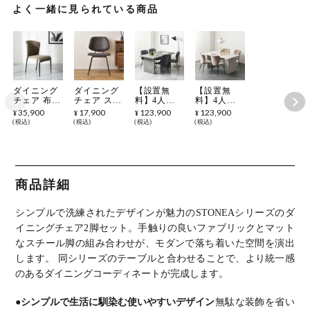
よく一緒に見られている商品
ダイニング
ダイニング
【設置無
【設置無
チェア 布張
チェア スチ
料】4人用
料】4人用
り スチール
ール クロス
ダイニング
ダイニング
35,900
17,900
123,900
123,900
¥
¥
¥
¥
脚 肘なし
レザー 肘な
テーブルセ
テーブルセ
税込
税込
税込
税込
スタッキン
し 広い座面
ット 5点
ット 5点
グチェア フ
ゆったり ボ
STONEA 石
STONEA 石
ァブリック
リューム お
目 メラミン
目 メラミン
チェア 食卓
しゃれ シン
テーブル モ
テーブル モ
椅子 いす
プル いす
ダン ダイニ
ダン ダイニ
ダイニング
食卓椅子 グ
ングチェア
ングチェア
商品詳細
リビング シ
ローヴチェ
おしゃれ グ
おしゃれ 白
ンプル モダ
ア リビング
レー (幅
ホワイト
ン ナチュラ
ナチュラル
160cm 食卓
(幅160cm 食
シンプルで洗練されたデザインが魅力のSTONEAシリーズのダ
ル 北欧
モダン
テーブル×1
卓テーブル
食卓椅子
×1 食卓椅子
イニングチェア2脚セット。
手触りの良いファブリックとマット
×4)
×4)
なスチール脚の組み合わせが、モダンで落ち着いた空間を演出
します。
同シリーズのテーブルと合わせることで、より統一感
のあるダイニングコーディネートが完成します。
●シンプルで生活に馴染む使いやすいデザイン
無駄な装飾を省い