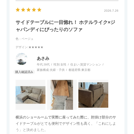
2026.7.26
サイドテーブルに一目惚れ！ ホテルライク×ジ
ャパンディにぴったりのソファ
色：ベージュ
デザイン
:★★★★★
あさみ
年代:
30代
性別:
女性
住まい:
賃貸マンション
家族構成:
夫婦・子供
都道府県:
東京都
横浜のショールームで実際に座ってみた際に、肘掛け部分のサ
イドテーブルがとても便利でデザイン性も高く、「これにしよ
う」と決めました。