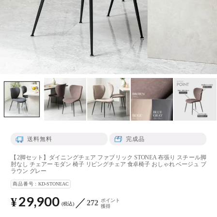
送料無料
完成品
【2脚セット】ダイニングチェア ファブリック STONEA 布張り スチール脚
肘なし チェアー モダン 椅子 リビングチェア 食卓椅子 おしゃれ ベージュ ブ
ラウン グレー
商品番号
KD-STONEAC
29,900
¥
ポイント
272
税込
獲得