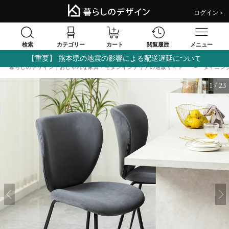
ログイン＞
検索
閲覧履歴
カテゴリー
カート
メニュー
【重要】 熊本県の地震の影響による配送遅延について
暮らしのデザイン｜おしゃれな家具・モダンインテリアの通販サイト
ダイニン
1
/
23