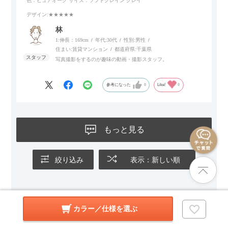
色：ピュアオーク
サイズ：ソフトグレイン クレイ
す。
デザイン
:★★★★★
林
1:伸長：169cm
年代:
30代
性別:
男性
住まい:
賃貸マンション
都道府県:
千葉県
写真撮影をするのが趣味の動画・撮影スタッフ。
参考になった
0
Like!
0
もっと見る
絞り込み
表示：新しい順
カラー／仕様を選ぶ