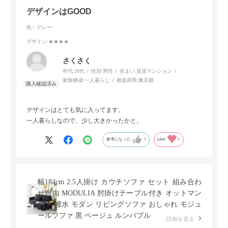
デザインはGOOD
色：グレー
デザイン
:★★★★
さくさく
年代:
20代
性別:
男性
住まい:
賃貸マンション
家族構成:
一人暮らし
都道府県:
東京都
デザインはとても気に入ってます。
一人暮らしなので、少し大きかったかと。
参考になった
0
Like!
0
幅184cm 2.5人掛け カウチソファ セット 組み合わ
せ自由 MODULIA 肘掛けテーブル付き オットマン
付き 撥水 モダン リビングソファ おしゃれ モジュ
ールソファ 黒 ベージュ ルンバブル
詳細を見る