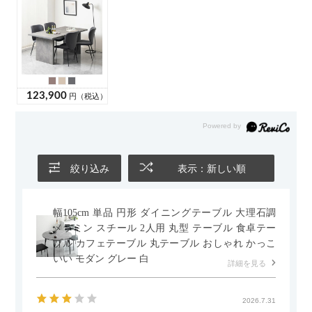
絞り込み
表示：新しい順
幅105cm 単品 円形 ダイニングテーブル 大理石調
メラミン スチール 2人用 丸型 テーブル 食卓テー
ブル カフェテーブル 丸テーブル おしゃれ かっこ
いい モダン グレー 白
詳細を見る
2026.7.31