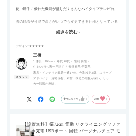
使い勝手に優れた機能が盛りだくさんなハイタイプテレビ台。
脚の脱着が可能で高さがいつでも変更できる仕様となっている
ので、リビングダイニングからベッドルームまで多目的な場面
続きを読む
でご使用いただけます。
デザイン
:★★★★★
また、補助テーブルとして使用可能なスライドテーブルや収納
内部にもプリンターなどが置けるスライド棚板がついているの
三橋
でテレビ台以外にもオフィスなどでの収納家具やリビングでの
1:伸長：169cm
年代:
40代
性別:
男性
サイドボードとして多目的な用途に対応しています。
住まい:
持ち家一戸建て
都道府県:
千葉県
家具・インテリア業界一筋17年。色彩検定3級、スリープ
アドバイザー資格保有。素材・構造の知見が深い。サッ
また、扉は横方向へのスライド式となっているので開閉時のス
カー観戦が趣味。
ペースを最小限に抑えられ、省スペースでご利用いただけるの
もポイントです！
参考になった
0
Like!
0
【設置無料】幅72cm 電動 リクライニングソファ
スマホ充電 USBポート 回転 パーソナルチェア モ