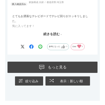
かせるため、普段はカウチとして使い、来客時には離してスツ
家族構成:
夫婦
都道府県:
埼玉県
ールとして使えるなど、使い勝手の良さも魅力だと感じていま
す。
とてもお洒落なテレビボードでテレビ回りがスッキリしまし
た。
気に入ってます！
ただひとつ残念だったのは
続きを読む
Blu-rayレコーダーをボードの扉にしまったところリモコンが閉
めたままでは反応してくれませんでした
なので星4つにします
参考になった
0
Like!
0
もっと見る
絞り込み
表示：新しい順