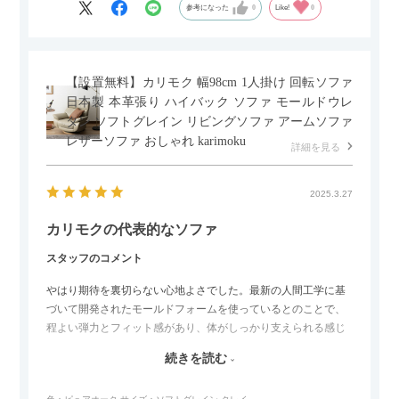
参考になった
0
Like!
0
【設置無料】カリモク 幅98cm 1人掛け 回転ソファ
日本製 本革張り ハイバック ソファ モールドウレ
タン ソフトグレイン リビングソファ アームソファ
レザーソファ おしゃれ karimoku
詳細を見る
2025.3.27
カリモクの代表的なソファ
スタッフのコメント
やはり期待を裏切らない心地よさでした。最新の人間工学に基
づいて開発されたモールドフォームを使っているとのことで、
程よい弾力とフィット感があり、体がしっかり支えられる感じ
がします。長時間座っていても疲れにくいので、リビングでの
続きを読む
リラックスタイムによさそうでした。回転タイプなので、個人
的には狭いスペースでも立ち上がりがしやすい点が良かったで