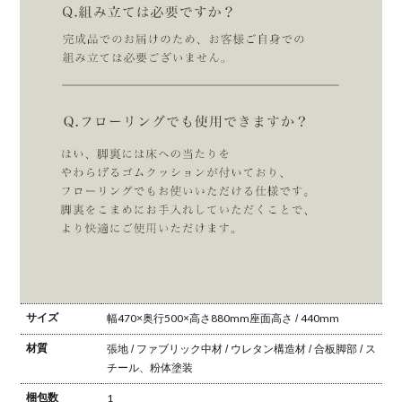
サイズ
幅470×奥行500×高さ880mm
座面高さ / 440mm
材質
張地 / ファブリック
中材 / ウレタン
構造材 / 合板
脚部 / ス
チール、粉体塗装
梱包数
1