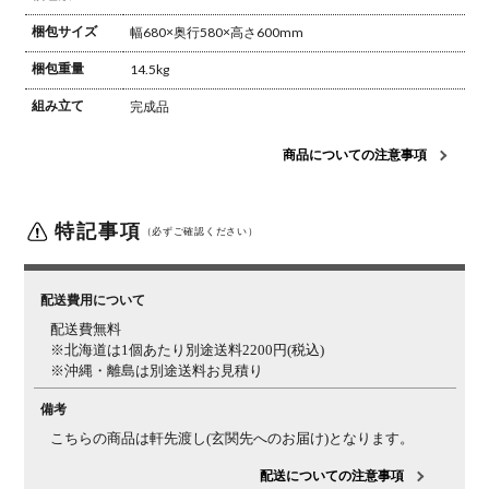
梱包サイズ
幅680×奥行580×高さ600mm
梱包重量
14.5kg
組み立て
完成品
商品についての注意事項
特記事項
（必ずご確認ください）
配送費用について
配送費無料
※北海道は1個あたり別途送料2200円(税込)
※沖縄・離島は別途送料お見積り
備考
こちらの商品は軒先渡し(玄関先へのお届け)となります。
配送についての注意事項