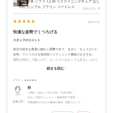
ダン 本革 ソファ 1人用 リクライニングチェア おし
ゃれ シンプル ブラウン コードレス
詳細を見る
2025.3.27
快適な姿勢でくつろげる
スタッフのコメント
自分の好きな角度に細かく調整できて、まさに「ちょうどいい
姿勢」でくつろげる無段階リクライニング機能がおすすめ。
脚部も独立して動くので、オットマンがなくても足をしっかり
伸ばせたり、スイッチ部分にはUSBポートもついているので、
続きを読む
スマホやタブレットを充電しながらリラックスできるのが嬉し
いポイント。
デザイン
:★★★★★
個人的にはコードレス＆充電式なので、コンセントの場所を気
林
にせず、好きな場所に置けるのが画期的に感じました。
1:伸長：169cm
年代:
30代
性別:
男性
住まい:
賃貸マンション
都道府県:
千葉県
写真撮影をするのが趣味の動画・撮影スタッフ。