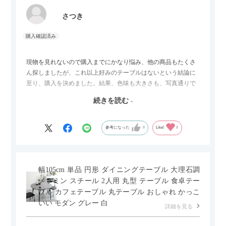
さつき
現物を見れないので購入までにかなり悩み、他の商品もたくさ
ん探しましたが、これ以上好みのテーブルはないという結論に
至り、購入を決めました。結果、色味も大きさも、写真通りで
した。とても満足です！
続きを読む
セラミック天板が思った以上に滑りが良く、汚れも拭きやすい
ですがお皿もよく滑り…使い慣れるまでは少し気を付けなくて
はいけないかもしれません。天板が冷たいので冬にどうなるの
参考になった
0
Like!
0
かなというのも気になります。
幅105cm 単品 円形 ダイニングテーブル 大理石調
メラミン スチール 2人用 丸型 テーブル 食卓テー
ブル カフェテーブル 丸テーブル おしゃれ かっこ
いい モダン グレー 白
詳細を見る