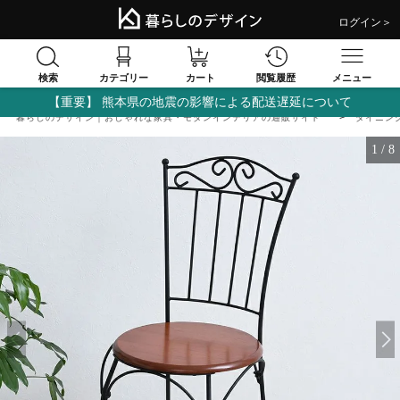
ログイン＞
検索
閲覧履歴
カテゴリー
カート
メニュー
【重要】 熊本県の地震の影響による配送遅延について
暮らしのデザイン｜おしゃれな家具・モダンインテリアの通販サイト
ダイニン
1
/
8