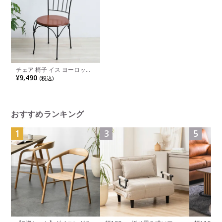
チェア 椅子 イス ヨーロッパ
風家具 ロートアイアンシリー
¥9,490
(税込)
ズ
おすすめランキング
1
3
5