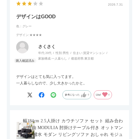
2026.7.31
デザインはGOOD
色：グレー
デザイン
:★★★★
さくさく
年代:
20代
性別:
男性
住まい:
賃貸マンション
家族構成:
一人暮らし
都道府県:
東京都
デザインはとても気に入ってます。
一人暮らしなので、少し大きかったかと。
参考になった
0
Like!
0
幅184cm 2.5人掛け カウチソファ セット 組み合わ
せ自由 MODULIA 肘掛けテーブル付き オットマン
付き 撥水 モダン リビングソファ おしゃれ モジュ