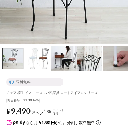
送料無料
チェア 椅子 イス ヨーロッパ風家具 ロートアイアンシリーズ
商品番号
JKP-IRI-1020
9,490
¥
ポイント
86
税込
獲得
なら
月々1,581円
から。分割手数料無料