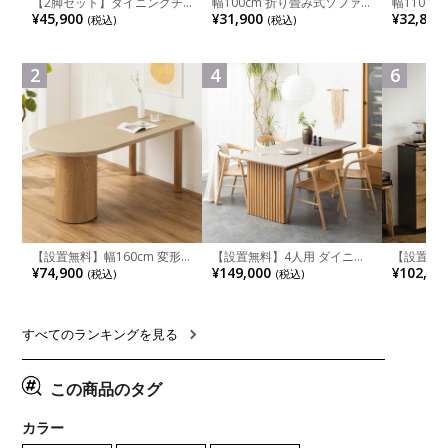
【2脚セット】ダイニングチ
幅100cm 折り畳み式ソファ
幅110cm
ェア 木製 LUGA 肘付き チェ
ベッド コンパクト リクライ
木目調 リ
¥45,900
¥31,900
¥32,800
(税込)
(税込)
ア 天然木 リビング椅子 板座
ニング カウチスタイル 省ス
付き 長方
食卓椅子 おしゃれ ウッドチ
ペース ファブリック
ブル おし
ェア アッシュ 和モダン ナチ
ブル 格子
ュラル ブラウン 完成品
レー ナチ
2
4
6
【設置無料】幅160cm 変形
【設置無料】4人用 ダイニン
【設置無料
半円 ダイニングテーブル モ
グテーブルセット 5点 LUGA
チンカウ
¥74,900
¥149,000
¥102,00
(税込)
(税込)
ルタル風 LENAS コンクリー
セラミックテーブル おしゃれ
板 引き出
ト調 木脚 北欧モダン テーブ
ダイニングチェア 和モダン
箱スペース
ル 4人 食卓テーブル おしゃれ
ナチュラル ブラウン(幅
ンジ台 キ
ナチュラルモダン 韓国インテ
165cm 食卓テーブル×1 食卓
れ ウッデ
リア風 グレージュ
椅子×4)
ル グレー
すべてのランキングを見る
この商品のタグ
カラー