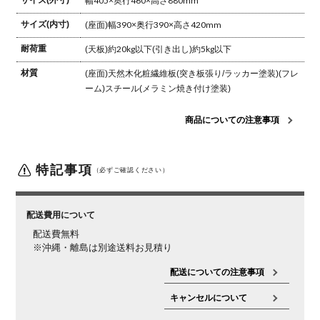
幅405×奥行460×高さ880mm
サイズ(内寸)
(座面)幅390×奥行390×高さ420mm
耐荷重
(天板)約20kg以下
(引き出し)約5kg以下
材質
(座面)天然木化粧繊維板(突き板張り/ラッカー塗装)
(フレ
ーム)スチール(メラミン焼き付け塗装)
商品についての注意事項
特記事項
（必ずご確認ください）
配送費用について
配送費無料
※沖縄・離島は別途送料お見積り
配送についての注意事項
キャンセルについて