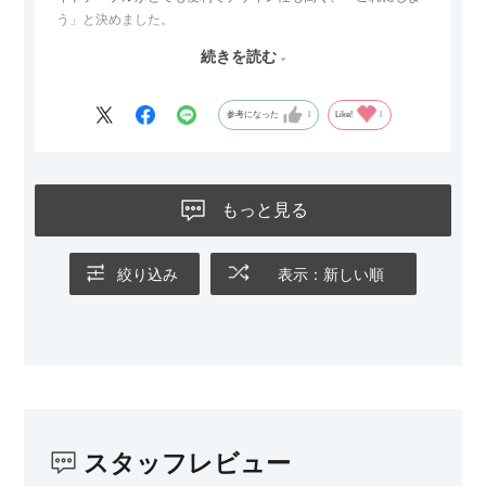
う」と決めました。
続きを読む
サイズは2.5人掛けですが、幅184cmとコンパクトなので圧迫感
がなく、わが家にはちょうど良いサイズ感でした。200cmのラ
グとのバランスもぴったりで、リビング全体がすっきり見えま
参考になった
1
Like!
1
す。
黒いスチール脚のおかげで抜け感があり、見た目が重たくなら
ないのもお気に入りのポイントです。さらに、わが家はソファ
もっと見る
の後ろ側を通ることも多い間取りなので、背面まできれいに仕
上げられているデザインも気に入っています。どの角度から見
ても美しく、空間の印象を損ないません。
絞り込み
表示：新しい順
カラーはベージュとグレージュの中間のような絶妙な色味で、
わが家のホテルライク×ジャパンディのインテリアにも自然にな
じみました。
子どもがいるので、撥水加工で汚れに強い生地なのもとても助
かっています。気兼ねなく使える安心感があります。
スタッフレビュー
また、カウチのように足を伸ばしてくつろげるスタイルが理想