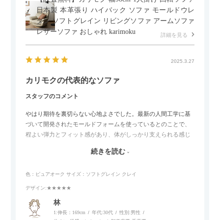
日本製 本革張り ハイバック ソファ モールドウレ
タン ソフトグレイン リビングソファ アームソファ
レザーソファ おしゃれ karimoku
詳細を見る
2025.3.27
カリモクの代表的なソファ
スタッフのコメント
やはり期待を裏切らない心地よさでした。最新の人間工学に基
づいて開発されたモールドフォームを使っているとのことで、
程よい弾力とフィット感があり、体がしっかり支えられる感じ
がします。長時間座っていても疲れにくいので、リビングでの
続きを読む
リラックスタイムによさそうでした。回転タイプなので、個人
的には狭いスペースでも立ち上がりがしやすい点が良かったで
色：ピュアオーク
サイズ：ソフトグレイン クレイ
す。
デザイン
:★★★★★
林
1:伸長：169cm
年代:
30代
性別:
男性