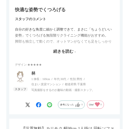
快適な姿勢でくつろげる
スタッフのコメント
自分の好きな角度に細かく調整できて、まさに「ちょうどいい
姿勢」でくつろげる無段階リクライニング機能がおすすめ。
脚部も独立して動くので、オットマンがなくても足をしっかり
伸ばせたり、スイッチ部分にはUSBポートもついているので、
続きを読む
スマホやタブレットを充電しながらリラックスできるのが嬉し
いポイント。
デザイン
:★★★★★
個人的にはコードレス＆充電式なので、コンセントの場所を気
林
にせず、好きな場所に置けるのが画期的に感じました。
1:伸長：169cm
年代:
30代
性別:
男性
住まい:
賃貸マンション
都道府県:
千葉県
写真撮影をするのが趣味の動画・撮影スタッフ。
参考になった
0
Like!
0
【設置無料】カリモク 幅98cm 1人掛け 回転ソファ