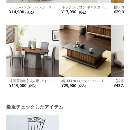
ポールハンガー ハンガースタ
キッチンワゴン キャスター
幅60cm 
ンド ヨーロッパ風家具 ロー
付き スリム 幅41.5cm ヨーロ
アンティ
¥14,990
¥17,990
¥29,900
(税込)
(税込)
トアイアンシリーズ
ッパ風家具 ロートアイアンシ
天然木 ミ
リーズ
コンパクト
ビング収納
具 小さめ
【設置無料】4人用 ダイニン
幅100cm ローテーブル LUGA
【設置無料
グテーブルセット 楕円形 5点
木製 リビングテーブル 格子
ァ 3人掛
¥119,000
¥29,900
¥437,80
(税込)
(税込)
ALT 木目 テーブル スタッキ
座卓 収納付き センターテー
soil(ソ
ング ダイニングチェア おし
ブル おしゃれ コーヒーテー
る張地 
ゃれ ウッディモダン (幅
ブル 引き出し付き 和モダン
岡山デニム
150cm 食卓テーブル×1 食卓
グレー ブラック 完成品
敷帆布 コ
椅子×4)
ビング ナ
最近チェックしたアイテム