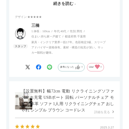
続きを読む
でご使用いただけます。
デザイン
:★★★★★
また、補助テーブルとして使用可能なスライドテーブルや収納
内部にもプリンターなどが置けるスライド棚板がついているの
三橋
でテレビ台以外にもオフィスなどでの収納家具やリビングでの
1:伸長：169cm
年代:
40代
性別:
男性
サイドボードとして多目的な用途に対応しています。
住まい:
持ち家一戸建て
都道府県:
千葉県
家具・インテリア業界一筋17年。色彩検定3級、スリープ
アドバイザー資格保有。素材・構造の知見が深い。サッ
また、扉は横方向へのスライド式となっているので開閉時のス
カー観戦が趣味。
ペースを最小限に抑えられ、省スペースでご利用いただけるの
もポイントです！
参考になった
0
Like!
0
【設置無料】幅72cm 電動 リクライニングソファ
スマホ充電 USBポート 回転 パーソナルチェア モ
ダン 本革 ソファ 1人用 リクライニングチェア おし
ゃれ シンプル ブラウン コードレス
詳細を見る
2025.3.27