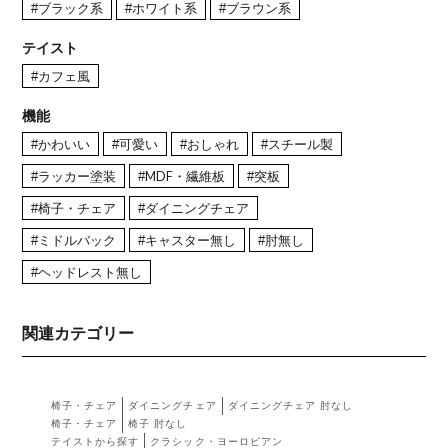
#ブラック系
#ホワイト系
#ブラウン系
テイスト
#カフェ風
機能
#かわいい
#可愛い
#おしゃれ
#スチール製
#ラッカー塗装
#MDF・繊維板
#突板
#椅子・チェア
#ダイニングチェア
#ミドルバック
#キャスター無し
#肘無し
#ヘッドレスト無し
関連カテゴリー
椅子・チェア
ダイニングチェア
ダイニングチェア 肘なし
椅子・チェア
椅子 肘なし
テイストから探す
クラシック・ヨーロピアン