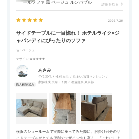
ールソファ 黒 ベージュ ルンバブル
詳細を見る
2026.7.26
サイドテーブルに一目惚れ！ ホテルライク×ジ
ャパンディにぴったりのソファ
色：ベージュ
デザイン
:★★★★★
あさみ
年代:
30代
性別:
女性
住まい:
賃貸マンション
家族構成:
夫婦・子供
都道府県:
東京都
横浜のショールームで実際に座ってみた際に、肘掛け部分のサ
イドテーブルがとても便利でデザイン性も高く、「これにしよ