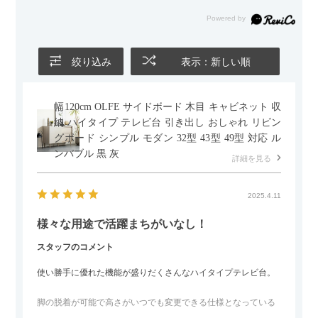
だったので、それが叶って大満足です。オットマンは自由に動
かせるため、普段はカウチとして使い、来客時には離してスツ
ールとして使えるなど、使い勝手の良さも魅力だと感じていま
す。
絞り込み
表示：新しい順
幅120cm OLFE サイドボード 木目 キャビネット 収
納 ハイタイプ テレビ台 引き出し おしゃれ リビン
グボード シンプル モダン 32型 43型 49型 対応 ル
ンバブル 黒 灰
詳細を見る
2025.4.11
様々な用途で活躍まちがいなし！
スタッフのコメント
使い勝手に優れた機能が盛りだくさんなハイタイプテレビ台。
脚の脱着が可能で高さがいつでも変更できる仕様となっている
ので、リビングダイニングからベッドルームまで多目的な場面