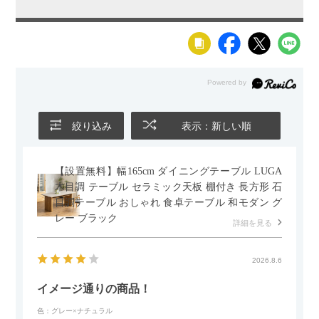
絞り込み
表示：新しい順
【設置無料】幅165cm ダイニングテーブル LUGA
木目調 テーブル セラミック天板 棚付き 長方形 石
目調テーブル おしゃれ 食卓テーブル 和モダン グ
レー ブラック
詳細を見る
2026.8.6
イメージ通りの商品！
色：グレー×ナチュラル