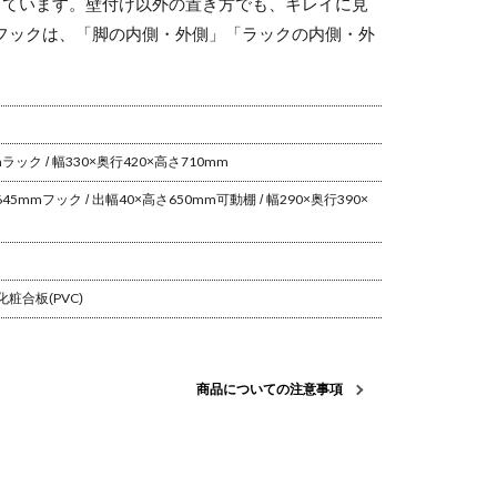
しています。壁付け以外の置き方でも、キレイに見
フックは、「脚の内側・外側」「ラックの内側・外
m
ラック / 幅330×奥行420×高さ710mm
645mm
フック / 出幅40×高さ650mm
可動棚 / 幅290×奥行390×
化粧合板(PVC)
商品についての注意事項