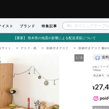
テイスト
ブランド
特集記事
【重要】 熊本県の地震の影響による配送遅延について
販サイト
デスク・机
収納付きデスク
収納付きデスク 幅80
送料
1
/
8
witsシリー
740mm
商品番号
J
27,
¥