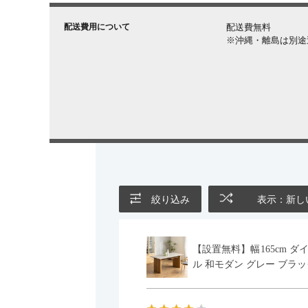
配送費用について
配送費無料
※沖縄・離島は別途
絞り込み
表示：新し
【設置無料】幅165cm ダ
ル 和モダン グレー ブラッ