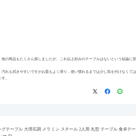
、他の商品もたくさん探しましたが、これ以上好みのテーブルはないという結論に
、汚れも拭きやすいですがお皿もよく滑り…使い慣れるまでは少し気を付けなくて
ます。
イニングテーブル 大理石調 メラミン スチール 2人用 丸型 テーブル 食卓
レー 白