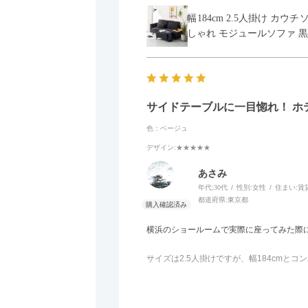
幅184cm 2.5人掛け カ
しゃれ モジュールソファ 黒
サイドテーブルに一目惚れ！ ホ
色：ベージュ
デザイン
:★★★★★
あさみ
年代:
30代
性別:
女性
住まい:
賃
都道府県:
東京都
横浜のショールームで実際に座ってみた際
サイズは2.5人掛けですが、幅184cm
体がすっきり見えます。
黒いスチール脚のおかげで抜け感があり、