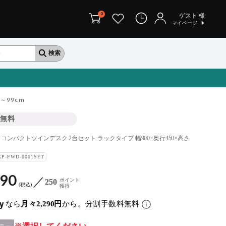
0
ゲスト
様
マイページ
～99cm
無料
ズ コンパクトツインデスク 2台セット ラックタイプ 幅900×奥行450×高さ
KP-FWD-0001SET
490
ポイント
250
税込
獲得
なら
月々2,290円
から。分割手数料無料