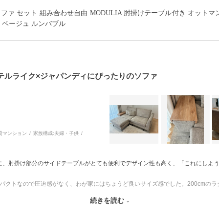
ウチソファ セット 組み合わせ自由 MODULIA 肘掛けテーブル付き オット
 ベージュ ルンバブル
テルライク×ジャパンディにぴったりのソファ
貸マンション
家族構成:
夫婦・子供
に、肘掛け部分のサイドテーブルがとても便利でデザイン性も高く、「これにしよ
とコンパクトなので圧迫感がなく、わが家にはちょうど良いサイズ感でした。200cm
続きを読む
見た目が重たくならないのもお気に入りのポイントです。さらに、わが家はソファ