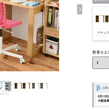
カ
ナチュ
お届
8月13
※配送