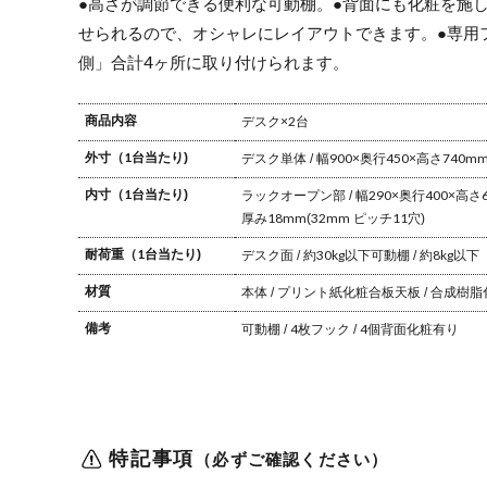
●高さが調節できる便利な可動棚。
●背面にも化粧を施
せられるので、オシャレにレイアウトできます。
●専用
側」合計4ヶ所に取り付けられます。
商品内容
デスク×2台
外寸（1台当たり)
デスク単体 / 幅900×奥行450×高さ740m
内寸（1台当たり)
ラックオープン部 / 幅290×奥行400×高さ
厚み18mm(32mm ピッチ11穴)
耐荷重（1台当たり)
デスク面 / 約30kg以下
可動棚 / 約8kg以下
材質
本体 / プリント紙化粧合板
天板 / 合成樹脂
備考
可動棚 / 4枚
フック / 4個
背面化粧有り
特記事項
（必ずご確認ください）