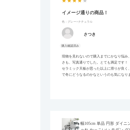
イメージ通りの商品！
色：グレー×ナチュラル
さつき
現物を見れないので購入までにかなり悩み
さも、写真通りでした。とても満足です！
セラミック天板が思った以上に滑りが良く
で冬にどうなるのかなというのも気になり
幅105cm 単品 円形 ダ
ゃれ かっこいい モダン グ