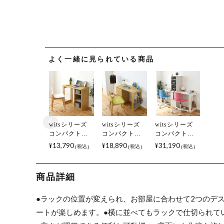
よく一緒に見られている商品
witsシリーズ
witsシリーズ
witsシリーズ
コンパクトツ
コンパクトツ
コンパクトツ
インデスク ラ
インデスク チ
インデスク 2台
13,790
18,890
31,190
¥
¥
¥
税込
税込
税込
ックタイプ 幅
ェストタイプ
セット ラック
900×奥行450×
幅900×奥行
&チェストタイ
高さ740mm
450×高さ
プ 幅900×奥行
商品詳細
740mm
450×高さ
740mm
●ラックの位置が変えられ、お部屋に合わせて2つのデ
ートが楽しめます。
●横に並べてもラックで仕切られて