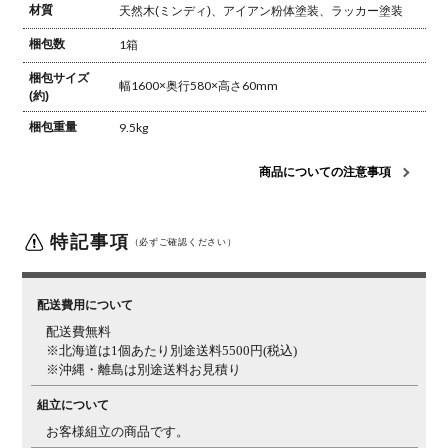
材質
天然木(ミンディ)、アイアン粉体塗装、ラッカー塗装
梱包数
1箱
梱包サイズ
幅1600×奥行580×高さ60mm
(約)
梱包重量
9.5kg
商品についての注意事項
特記事項
（必ずご確認ください）
配送費用について
配送費無料
※北海道は1個あたり別途送料5500円(税込)
※沖縄・離島は別途送料お見積り
組立について
お客様組立の商品です。