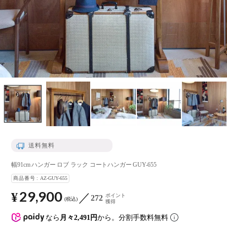
送料無料
幅91cm ハンガー ロブ ラック コートハンガー GUY-655
商品番号
AZ-GUY-655
29,900
¥
ポイント
272
税込
獲得
なら
月々2,491円
から。分割手数料無料