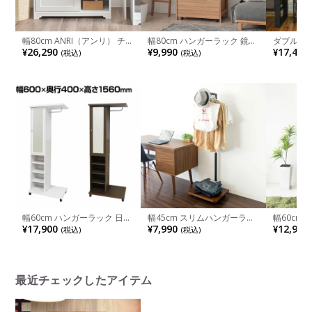
幅80cm ANRI（アンリ） チェ
幅80cm ハンガーラック 鏡付
ダブルハ
スト（ハンガー収納付き） ホ
き 引き出し付き 衣類収納 ラ
ーラック
¥26,290
¥9,990
¥17,490
(税込)
(税込)
ワイト チェスト・サイドチェ
ック コートハンガー コート
リーズ 幅7
スト 北欧風 ナチュラル ST-
ラック 洋服 掛け コート掛け
1600mm
AN100-80H-WH
北欧 リビング 白 ホワイト ア
イボリー ナチュラル
幅60cm ハンガーラック 日本
幅45cm スリムハンガーラッ
幅60cm P
製 ミラー付き キャスター付
ク TORRE キャスター付き 棚
チハンガ
¥17,900
¥7,990
¥12,900
(税込)
(税込)
き 小物収納 可動棚 オフィス
付き 収納 洋服掛け 省スペー
付き 棚付
応接 更衣室 左右対応 ハンガ
ス コートハンガー コートラ
ー 収納 鏡 フック コートハン
ック おしゃれ ブルックリン
ガー
リビング 玄関 ブラック 黒
最近チェックしたアイテム