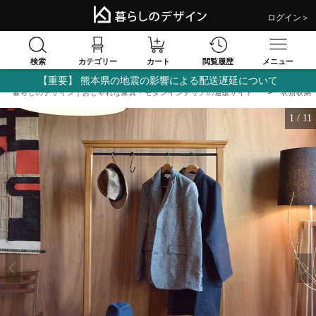
ログイン＞
検索
閲覧履歴
カテゴリー
カート
メニュー
【重要】 熊本県の地震の影響による配送遅延について
暮らしのデザイン｜おしゃれな家具・モダンインテリアの通販サイト
衣類収納
1
/
11