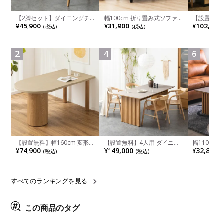
【2脚セット】ダイニングチ
幅100cm 折り畳み式ソファ
【設置無料
ェア 木製 LUGA 肘付き チェ
ベッド コンパクト リクライ
チンカウ
¥45,900
¥31,900
¥102,00
(税込)
(税込)
ア 天然木 リビング椅子 板座
ニング カウチスタイル 省ス
板 引き出
食卓椅子 おしゃれ ウッドチ
ペース ファブリック
箱スペース
ェア アッシュ 和モダン ナチ
ンジ台 キ
ュラル ブラウン 完成品
れ ウッデ
2
4
6
ル グレー
【設置無料】幅160cm 変形
【設置無料】4人用 ダイニン
幅110cm
半円 ダイニングテーブル モ
グテーブルセット 5点 LUGA
木目調 リ
¥74,900
¥149,000
¥32,800
(税込)
(税込)
ルタル風 LENAS コンクリー
セラミックテーブル おしゃれ
付き 長方
ト調 木脚 北欧モダン テーブ
ダイニングチェア 和モダン
ブル おし
ル 4人 食卓テーブル おしゃれ
ナチュラル ブラウン(幅
ブル 格子
ナチュラルモダン 韓国インテ
165cm 食卓テーブル×1 食卓
レー ナチ
リア風 グレージュ
椅子×4)
すべてのランキングを見る
この商品のタグ