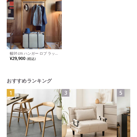
幅91cm ハンガー ロブ ラック
コートハンガー GUY-655
¥29,900
(税込)
おすすめランキング
1
3
5