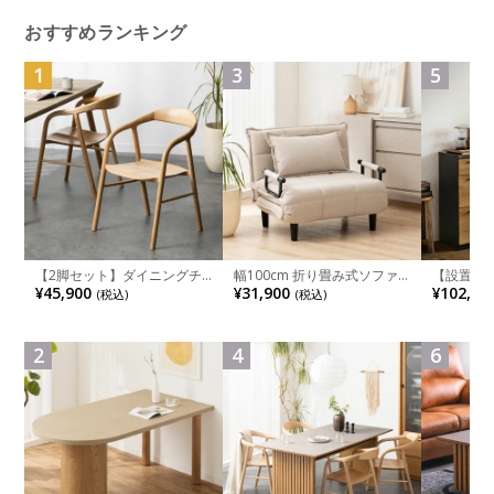
おすすめランキング
1
3
5
【2脚セット】ダイニングチ
幅100cm 折り畳み式ソファ
【設置無料
ェア 木製 LUGA 肘付き チェ
ベッド コンパクト リクライ
チンカウ
¥45,900
¥31,900
¥102,00
(税込)
(税込)
ア 天然木 リビング椅子 板座
ニング カウチスタイル 省ス
板 引き出
食卓椅子 おしゃれ ウッドチ
ペース ファブリック
箱スペース
ェア アッシュ 和モダン ナチ
ンジ台 キ
ュラル ブラウン 完成品
れ ウッデ
2
4
6
ル グレー