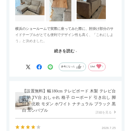
横浜のショールームで実際に座ってみた際に、肘掛け部分のサ
イドテーブルがとても便利でデザイン性も高く、「これにしよ
う」と決めました。
続きを読む
サイズは2.5人掛けですが、幅184cmとコンパクトなので圧迫感
がなく、わが家にはちょうど良いサイズ感でした。200cmのラ
グとのバランスもぴったりで、リビング全体がすっきり見えま
参考になった
1
Like!
1
す。
黒いスチール脚のおかげで抜け感があり、見た目が重たくなら
ないのもお気に入りのポイントです。さらに、わが家はソファ
【設置無料】幅180cm テレビボード 木製 テレビ台
の後ろ側を通ることも多い間取りなので、背面まできれいに仕
収納 TV台 おしゃれ 格子 ローボード 引き出し 脚
上げられているデザインも気に入っています。どの角度から見
付き 北欧 モダン ホワイト ナチュラル ブラック 黒
ても美しく、空間の印象を損ないません。
白 ルンバブル
詳細を見る
カラーはベージュとグレージュの中間のような絶妙な色味で、
わが家のホテルライク×ジャパンディのインテリアにも自然にな
2026.7.25