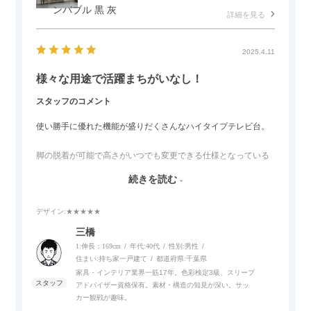
ンバブル 黒 灰
詳細を見る
2025.4.11
様々な用途で活躍まちがいなし！
スタッフのコメント
使い勝手に優れた機能が盛りだくさんなハイタイプテレビ台。
脚の脱着が可能で高さがいつでも変更できる仕様となっている
ので、リビングダイニングからベッドルームまで多目的な場面
続きを読む
でご使用いただけます。
デザイン
:★★★★★
また、補助テーブルとして使用可能なスライドテーブルや収納
内部にもプリンターなどが置けるスライド棚板がついているの
三橋
でテレビ台以外にもオフィスなどでの収納家具やリビングでの
1:伸長：169cm
年代:
40代
性別:
男性
サイドボードとして多目的な用途に対応しています。
住まい:
持ち家一戸建て
都道府県:
千葉県
家具・インテリア業界一筋17年。色彩検定3級、スリープ
アドバイザー資格保有。素材・構造の知見が深い。サッ
また、扉は横方向へのスライド式となっているので開閉時のス
カー観戦が趣味。
ペースを最小限に抑えられ、省スペースでご利用いただけるの