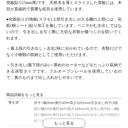
突板貼り(5mm厚)です。
天然木を薄くスライスした突板には、木
目が直線的で貴重な柾目を使用しています。
●化粧貼りの地板(スラセ)上部
引き出しが入る棚の上部には、化
粧(桐シート)貼り加工を施しています。
ベニヤがむき出しではな
いので、引き出しを引く際に大切な衣類が傷つくのを防いでく
れます。
＜最上段の引き出し＞
左右2杯に分かれているので、衣類だけで
なく小物類の収納としてご使用いただけます。
＜引き出し(最下段のみ)＞
厚めのセーターなどをたっぷり収納で
きる深型タイプです。
フルオープンレールを採用しているの
で、奥のものまで出し入れがしやすいです。
商品詳細をもっと見る
サイズ
外寸 / 幅904×奥行439×高さ1015mm
引き出し内寸(1段
目) / 幅370×奥行367×高さ143mm
引き出し内寸(2～4段
目) / 幅800×奥行367×高さ143mm
引き出し内寸(5段目) /
幅774×奥行367×高さ210mm