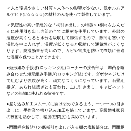
＜人と環境やさしい材質＞
人体への影響が少ない、低ホルムア
ルデヒド(F☆☆☆☆)の材料のみを使って製作しています。
＜気密性の高い伝統的な「桐引き出し」の特徴＞
●桐材をふんだ
んに使用
引き出し内部の全てに桐材を使用しています。外部の
湿度が高くなると水分を吸収して膨張するので、隙間を塞いで
湿気を中に入れず、湿度が低くなると収縮して通気性がよくな
ります。
防湿効果が高いので、カビや害虫を防いで衣類に最適
な湿度を保つことができます。
●短形組み手接ぎ(ロッキング組)
コーナーの接合部は、凹凸を噛
み合わせた短形組み手接ぎ(ロッキング組)です。
ダボやネジだけ
で組むより強度が高く、頑丈なつくりになっています。
石畳組
接ぎ、あられ組接ぎとも言われ、主に引き出し、キャビネット
などの箱物に使われる技法です。
●擦り込み加工
スムーズに開け閉めできるよう、一つ一つの引き
出しに、手作業で擦り込み加工を施しています。
高級婚礼家具
の技術を活かして、精度(密閉度)も高めています。
●両面桐突板貼りの底板
引き出しが入る棚の底板部分は、両面桐