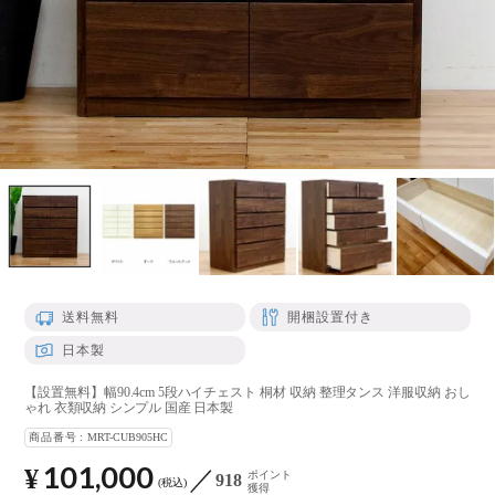
送料無料
開梱設置付き
日本製
【設置無料】幅90.4cm 5段ハイチェスト 桐材 収納 整理タンス 洋服収納 おし
ゃれ 衣類収納 シンプル 国産 日本製
商品番号
MRT-CUB905HC
101,000
¥
ポイント
918
税込
獲得