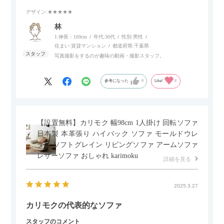
いポイント。
デザイン
:★★★★★
個人的にはコードレス＆充電式なので、コンセントの場所を気
林
にせず、好きな場所に置けるのが画期的に感じました。
1:伸長：169cm
年代:
30代
性別:
男性
住まい:
賃貸マンション
都道府県:
千葉県
写真撮影をするのが趣味の動画・撮影スタッフ。
参考になった
0
Like!
0
【設置無料】カリモク 幅98cm 1人掛け 回転ソファ
日本製 本革張り ハイバック ソファ モールドウレ
タン ソフトグレイン リビングソファ アームソファ
レザーソファ おしゃれ karimoku
詳細を見る
2025.3.27
カリモクの代表的なソファ
スタッフのコメント