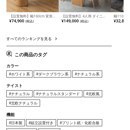
【設置無料】幅160cm 変形
【設置無料】4人用 ダイニン
幅110cm
半円 ダイニングテーブル モ
グテーブルセット 5点 LUGA
木目調 リ
¥74,900
¥149,000
¥32,800
(税込)
(税込)
ルタル風 LENAS コンクリー
セラミックテーブル おしゃれ
付き 長方
ト調 木脚 北欧モダン テーブ
ダイニングチェア 和モダン
ブル おし
ル 4人 食卓テーブル おしゃれ
ナチュラル ブラウン(幅
ブル 格子
ナチュラルモダン 韓国インテ
165cm 食卓テーブル×1 食卓
レー ナチ
リア風 グレージュ
椅子×4)
すべてのランキングを見る
この商品のタグ
カラー
#ホワイト系
#ダークブラウン系
#ナチュラル系
テイスト
#ナチュラル
#ナチュラルスタンダード
#北欧風
#北欧ナチュラル
機能
#日本製
#組立設置付き
#プリント紙・化粧合板