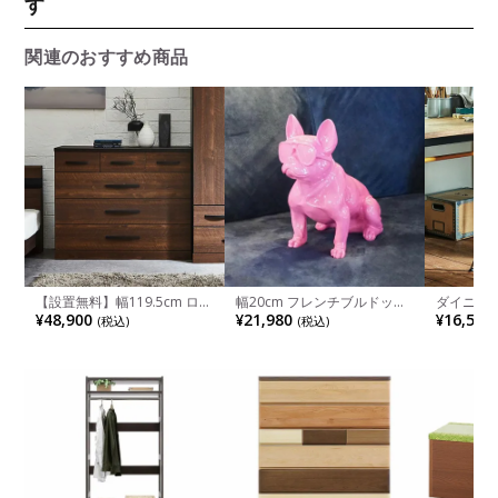
す
関連のおすすめ商品
【設置無料】幅119.5cm ロー
幅20cm フレンチブルドッグ
ダイニング
チェスト 木目調 引き出し 収
オブジェ マットカラー イン
プ エッグ
¥48,900
¥21,980
¥16,500
(税込)
(税込)
納 チェスト 整理タンス 洋服
テリア小物 インテリア雑貨
タッキング
収納 おしゃれ 衣類収納 リビ
ブルドッグ 動物 飾り 犬 フレ
ラッシュ
ング 寝室 タンス シンプル 北
ブル 置物 おしゃれ カラフル
ベージュ 
欧ナチュラル
玄関 リビング 完成品
ブルー