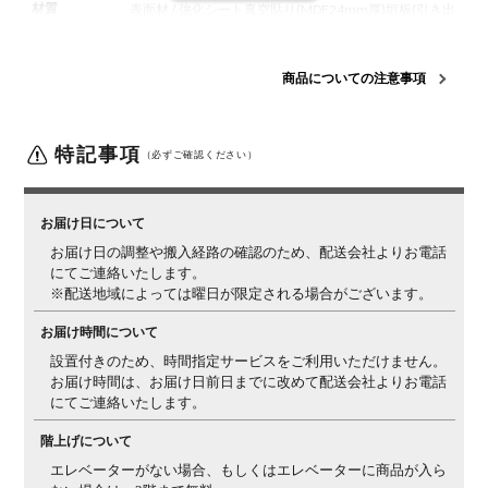
材質
表面材 / 強化シート真空貼り(MDF24mm厚)
垣板(引き出
し) / 桐材(16mm厚)
底板(引き出し) / 桐芯(5mm厚)
塗装 /
オイル仕上げ(100％植物油)
商品についての注意事項
構造・加工
引き出しコーナー接合部 / 短形組み手接ぎ(ロッキング
組)
引き出しレール(最下段) / フルオープンレール
地板(ス
ラセ)上部 / 化粧(桐シート)貼り加工
特記事項
（必ずご確認ください）
生産国
日本
梱包数
1箱
お届け日について
梱包サイズ
幅954×奥行489×高さ1065mm
お届け日の調整や搬入経路の確認のため、配送会社よりお電話
にてご連絡いたします。
梱包重量
50kg
※配送地域によっては曜日が限定される場合がございます。
備考
引き出し6杯付き
エフフォースター(F☆☆☆☆)
お届け時間について
設置付きのため、時間指定サービスをご利用いただけません。
お届け時間は、お届け日前日までに改めて配送会社よりお電話
にてご連絡いたします。
階上げについて
エレベーターがない場合、もしくはエレベーターに商品が入ら