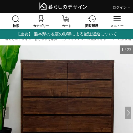
ログイン＞
検索
閲覧履歴
カテゴリー
カート
メニュー
【重要】 熊本県の地震の影響による配送遅延について
暮らしのデザイン｜おしゃれな家具・モダンインテリアの通販サイト
衣類収納
1
/
23