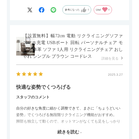
もポイントです！
参考になった
0
Like!
0
【設置無料】幅72cm 電動 リクライニングソファ
スマホ充電 USBポート 回転 パーソナルチェア モ
ダン 本革 ソファ 1人用 リクライニングチェア おし
ゃれ シンプル ブラウン コードレス
詳細を見る
2025.3.27
快適な姿勢でくつろげる
スタッフのコメント
自分の好きな角度に細かく調整できて、まさに「ちょうどいい
姿勢」でくつろげる無段階リクライニング機能がおすすめ。
脚部も独立して動くので、オットマンがなくても足をしっかり
伸ばせたり、スイッチ部分にはUSBポートもついているので、
続きを読む
スマホやタブレットを充電しながらリラックスできるのが嬉し