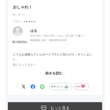
じみました。
おしゃれ！
子どもがいるので、撥水加工で汚れに強い生地なのもとても助
色：オーク
かっています。気兼ねなく使える安心感があります。
デザイン
:★★★★★
また、カウチのように足を伸ばしてくつろげるスタイルが理想
はる
だったので、それが叶って大満足です。オットマンは自由に動
年代:
60代
性別:
女性
住まい:
持ち家一戸建て
かせるため、普段はカウチとして使い、来客時には離してスツ
家族構成:
夫婦
都道府県:
埼玉県
ールとして使えるなど、使い勝手の良さも魅力だと感じていま
す。
とてもお洒落なテレビボードでテレビ回りがスッキリしまし
た。
気に入ってます！
ただひとつ残念だったのは
続きを読む
Blu-rayレコーダーをボードの扉にしまったところリモコンが閉
めたままでは反応してくれませんでした
なので星4つにします
参考になった
0
Like!
0
もっと見る