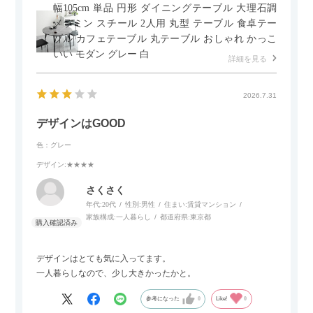
幅105cm 単品 円形 ダイニングテーブル 大理石調
メラミン スチール 2人用 丸型 テーブル 食卓テー
ブル カフェテーブル 丸テーブル おしゃれ かっこ
いい モダン グレー 白
詳細を見る
2026.7.31
デザインはGOOD
色：グレー
デザイン
:★★★★
さくさく
年代:
20代
性別:
男性
住まい:
賃貸マンション
家族構成:
一人暮らし
都道府県:
東京都
デザインはとても気に入ってます。
一人暮らしなので、少し大きかったかと。
参考になった
0
Like!
0