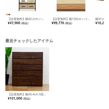
【設置無料】幅80.2cm ハン
【設置無料】幅100cm ハイ
幅91cm
ガーラック 木目調 引き出し
チェスト 天然木
ンチ 収納
¥47,900
¥99,770
¥10,200
(税込)
(税込)
棚 収納 ツートン シェルフ キ
腰掛 組立
ャビネット 多目的収納 衣類
収納 オープンラック リビン
グ おしゃれ リビング ナチュ
ラル 和モダン
最近チェックしたアイテム
【設置無料】幅90.4cm 5段ハ
イチェスト 桐材 収納 整理タ
¥101,000
(税込)
ンス 洋服収納 おしゃれ 衣類
収納 シンプル 国産 日本製