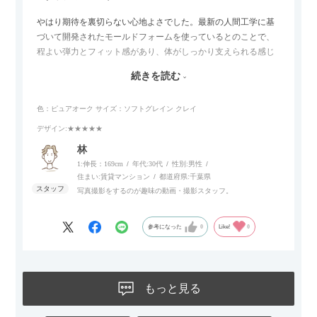
やはり期待を裏切らない心地よさでした。最新の人間工学に基
づいて開発されたモールドフォームを使っているとのことで、
程よい弾力とフィット感があり、体がしっかり支えられる感じ
がします。長時間座っていても疲れにくいので、リビングでの
続きを読む
リラックスタイムによさそうでした。回転タイプなので、個人
的には狭いスペースでも立ち上がりがしやすい点が良かったで
色：ピュアオーク
サイズ：ソフトグレイン クレイ
す。
デザイン
:★★★★★
林
1:伸長：169cm
年代:
30代
性別:
男性
住まい:
賃貸マンション
都道府県:
千葉県
写真撮影をするのが趣味の動画・撮影スタッフ。
参考になった
0
Like!
0
もっと見る