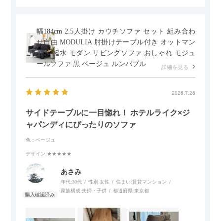
幅184cm 2.5人掛け カウチソファ セット 組み合わ
せ自由 MODULIA 肘掛けテーブル付き オットマン
付き 撥水 モダン リビングソファ おしゃれ モジュ
ールソファ 黒 ベージュ ルンバブル
詳細を見る
2026.7.26
サイドテーブルに一目惚れ！ ホテルライク×ジ
ャパンディにぴったりのソファ
色：ベージュ
デザイン
:★★★★★
あさみ
年代:
30代
性別:
女性
住まい:
賃貸マンション
家族構成:
夫婦・子供
都道府県:
東京都