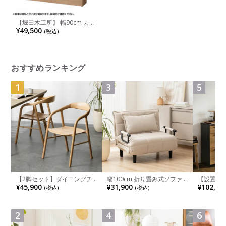
【堀田木工所】 幅90cm カル
ロ 45ラック デスクシェルフ
¥49,500
(税込)
学習机 勉強机 アルダー材 自
然塗装 日本製
おすすめランキング
1
3
5
【2脚セット】ダイニングチ
幅100cm 折り畳み式ソファ
【設置無料
ェア 木製 LUGA 肘付き チェ
ベッド コンパクト リクライ
チンカウ
¥45,900
¥31,900
¥102,00
(税込)
(税込)
ア 天然木 リビング椅子 板座
ニング カウチスタイル 省ス
板 引き出
食卓椅子 おしゃれ ウッドチ
ペース ファブリック
箱スペース
ェア アッシュ 和モダン ナチ
ンジ台 キ
ュラル ブラウン 完成品
れ ウッデ
2
4
6
ル グレー