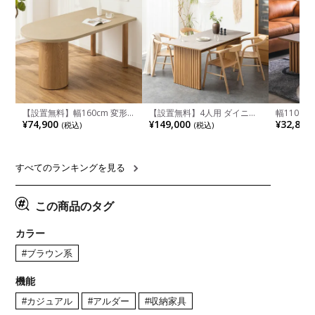
【設置無料】幅160cm 変形
【設置無料】4人用 ダイニン
幅110cm
半円 ダイニングテーブル モ
グテーブルセット 5点 LUGA
木目調 リ
¥74,900
¥149,000
¥32,800
(税込)
(税込)
ルタル風 LENAS コンクリー
セラミックテーブル おしゃれ
付き 長方
ト調 木脚 北欧モダン テーブ
ダイニングチェア 和モダン
ブル おし
ル 4人 食卓テーブル おしゃれ
ナチュラル ブラウン(幅
ブル 格子
ナチュラルモダン 韓国インテ
165cm 食卓テーブル×1 食卓
レー ナチ
リア風 グレージュ
椅子×4)
すべてのランキングを見る
この商品のタグ
カラー
#ブラウン系
機能
#カジュアル
#アルダー
#収納家具