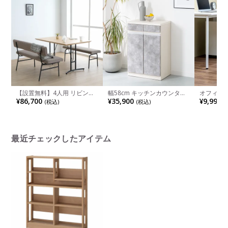
ト×1)
【設置無料】4人用 リビング
幅58cm キッチンカウンター
オフィスチ
ダイニングセット 3点 テーブ
ダストBOX付き ゴミ箱付き
ンパクト 
¥86,700
¥35,900
¥9,990
(税込)
(税込)
(
ル＋ソファ1脚＋ベンチ1脚
ゴミ箱収納 引出し付き 日本
ールドウ
北欧 ナチュラルモダン スチ
製 国産 レンジ台 食器棚 カッ
回転 デス
ール脚
プボード キッチン ナチュラ
ル モダン
最近チェックしたアイテム