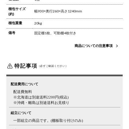
梱包サイズ
幅930×奥行260×高さ1240mm
(約)
梱包重量
20kg
備考
固定棚1枚、可動棚4枚付き
商品についての注意事項
特記事項
（必ずご確認ください）
配送費用について
配送費無料
※北海道は別途送料2200円(税込)
※沖縄・離島は別途送料お見積り
組立について
一部組立の商品です。(棚板取り付けのみ)