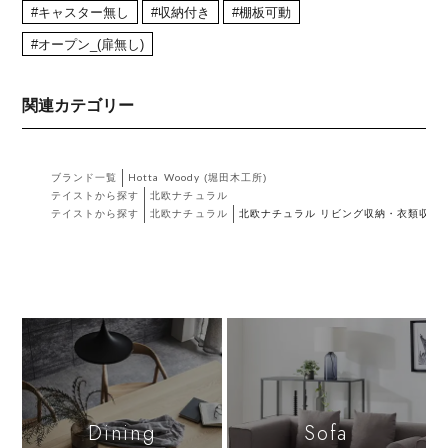
#キャスター無し
#収納付き
#棚板可動
#オープン_(扉無し)
関連カテゴリー
ブランド一覧
Hotta Woody (堀田木工所)
テイストから探す
北欧ナチュラル
テイストから探す
北欧ナチュラル
北欧ナチュラル リビング収納・衣類収納
Dining
Sofa