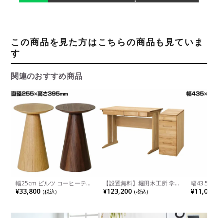
この商品を見た方はこちらの商品も見ていま
す
関連のおすすめ商品
幅25cm ピルツ コーヒーテー
【設置無料】堀田木工所 学習
幅43.5
ブル スカンディナヴィアデザ
机 2点セット 日本製 サイン
しラック 4
¥33,800
¥123,200
¥11,000
(税込)
(税込)
イン 木製 丸天板 一本脚 ソフ
天然木 無垢材 アルダー材 木
天板付き 
ァテーブル サイドテーブル
製 デスク 引き出し 収納 学習
収納 折り
ディスプレイ ナイトテーブル
机セット シンプル 北欧 おし
ケット デ
ゃれ (勉強机×1 サイドチェス
ワゴン 小