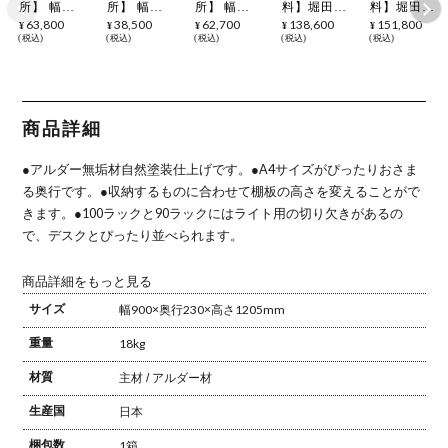
所】 幅
所】 幅
所】 幅
料】堀田木
料】堀田木
100cm カル
45cm カル
90cm カル
工所 幅
工所 幅
63,800
38,500
62,700
138,600
151,800
¥
¥
¥
¥
¥
ロ デスク
ロ 45ラック
ロ デスク
100cm カル
90cm カル
税込
税込
税込
税込
税込
学習机 勉強
デスクシェ
学習机 勉強
ロ デスク
ロ デスク
机 アルダー
ルフ 学習机
机 アルダー
45ラック ウ
90ラック ウ
材 自然塗装
勉強机 アル
材 自然塗装
ィンディ薄
ィンディ薄
日本製
ダー材 自然
日本製
型ワゴン 学
型ワゴン 学
塗装 日本製
習机セット
習机セット
勉強机 アル
勉強机 アル
商品詳細
ダー材 自然
ダー材 自然
塗装 日本製
塗装 日本製
セパレート
セパレート
●アルダー無垢材自然塗装仕上げです。
●A4サイズがぴったりおさま
タイプ
タイプ
る奥行です。
●収納するものに合わせて棚板の高さを変えることがで
きます。
●100ラックと90ラックにはライト用の切り欠きがあるの
で、デスクとぴったり並べられます。
商品詳細をもっと見る
サイズ
幅900×奥行230×高さ1205mm
重量
18kg
材質
主材 / アルダー材
生産国
日本
梱包数
1箱