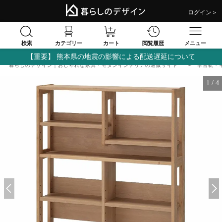
ログイン＞
検索
閲覧履歴
カテゴリー
カート
メニュー
【重要】 熊本県の地震の影響による配送遅延について
暮らしのデザイン｜おしゃれな家具・モダンインテリアの通販サイト
学習机・
1
/
4