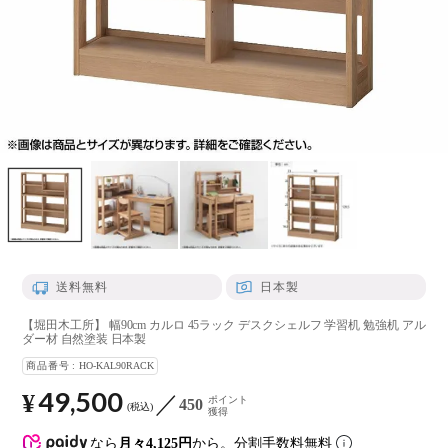
送料無料
日本製
【堀田木工所】 幅90cm カルロ 45ラック デスクシェルフ 学習机 勉強机 アル
ダー材 自然塗装 日本製
商品番号
HO-KAL90RACK
49,500
¥
ポイント
450
税込
獲得
なら
月々4,125円
から。分割手数料無料