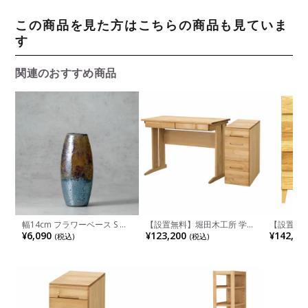
この商品を見た方はこちらの商品も見ていま
す
関連のおすすめ商品
幅14cm フラワーベース S モ
【設置無料】堀田木工所 学習
【設置無料
ザイクガラス 花器 一輪挿し
机 2点セット 日本製 サイン
ェスト オ
¥6,090
¥123,200
¥142,50
(税込)
(税込)
花入れ ガラス雑貨 オブジェ
天然木 無垢材 アルダー材 木
服収納 お
インテリア雑貨 ガラスベース
製 デスク 引き出し 収納 学習
理タンス 
花瓶 おしゃれ キラキラ リビ
机セット シンプル 北欧 おし
日本製 ル
ング ダイニング 玄関
ゃれ (勉強机×1 サイドチェス
ト×1)