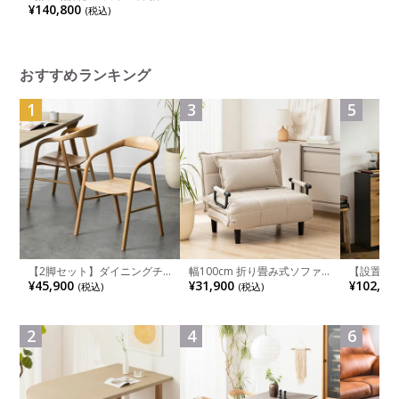
100cm 木製 学習机 3点セッ
¥140,800
(税込)
ト 日本製 サイン ハイタイプ
シェルフセット 天然木 無垢
材 アルダー材 自然塗装 （デ
スク+ラック上台＋下台セッ
ト）
おすすめランキング
1
3
5
【2脚セット】ダイニングチ
幅100cm 折り畳み式ソファ
【設置無料
ェア 木製 LUGA 肘付き チェ
ベッド コンパクト リクライ
チンカウ
¥45,900
¥31,900
¥102,00
(税込)
(税込)
ア 天然木 リビング椅子 板座
ニング カウチスタイル 省ス
板 引き出
食卓椅子 おしゃれ ウッドチ
ペース ファブリック
箱スペース
ェア アッシュ 和モダン ナチ
ンジ台 キ
ュラル ブラウン 完成品
れ ウッデ
2
4
6
ル グレー