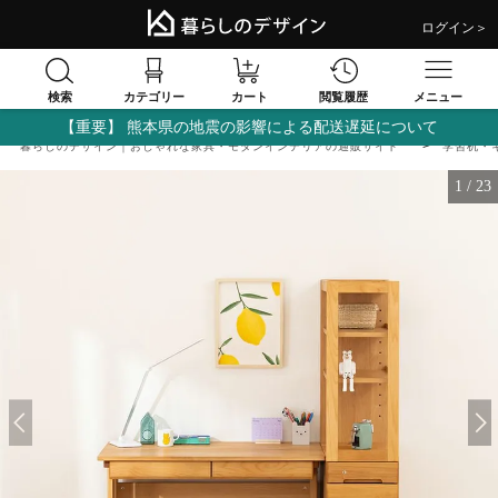
ログイン＞
検索
閲覧履歴
カテゴリー
カート
メニュー
【重要】 熊本県の地震の影響による配送遅延について
暮らしのデザイン｜おしゃれな家具・モダンインテリアの通販サイト
学習机・
1
/
23