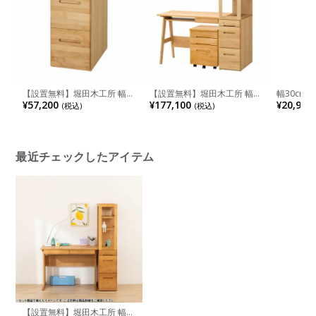
【設置無料】堀田木工所 幅
【設置無料】堀田木工所 幅
幅30cm
32.4cm サイドチェスト ラッ
100cm スキップ デスク サイ
イアン フ
¥57,200
¥177,100
¥20,900
(税込)
(税込)
ク下台(引き出し+天板) 日本
ンラック ウィンディワゴン
ブジェ 花
製 サイン 天然木 無垢材 アル
学習机セット 勉強机 アルダ
ンド おし
ダー材 木製 スリムチェスト
ー材 自然塗装 日本製
スタンド 
デスク拡張 サイドラック ナ
ビング 玄
チュラル 北欧
最近チェックしたアイテム
【設置無料】堀田木工所 幅