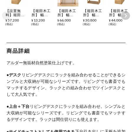
【設置無
【堀田木工
【堀田木工
【堀田木工
【堀田木工
料】堀田木
所】 幅
所】 幅
所】 幅
所】 幅
工所 幅
32.4cm サイ
100cm サイ
32.4cm サイ
32.4cm サイ
57,200
13,200
66,000
30,800
44,000
¥
¥
¥
¥
¥
32.4cm サイ
ン ラック下
ン デスク
ン ラック上
ン ラック下
税込
税込
税込
税込
税込
ドチェスト
代 引き出し
学習机 勉強
台 学習机
代 引き出し
ラック下台
用天板 学習
机 アルダー
勉強机 アル
学習机 勉強
(引き出し
机 勉強机
材 自然塗装
ダー材 自然
机 アルダー
+天板) 日本
アルダー材
日本製
塗装 日本製
材 自然塗装
製 サイン
自然塗装 日
日本製 完成
天然木 無垢
本製 完成品
品
商品詳細
材 アルダー
材 木製 ス
リムチェス
アルダー無垢材自然塗装仕上げです。
ト デスク拡
張 サイドラ
ック ナチュ
●デスク
リビングデスクにラックを組み合わせることができるシ
ラル 北欧
ンプルと大収納が可能なシリーズです。
リビングでも書斎でも
マッチするデザイン、ラックとの組み合わせでツインデスクと
して大人気です。
●上台＋下台
リビングデスクにラックを組み合わせ。
シンプルと
大収納が可能なシリーズです。
リビングでも書斎でもマッチす
るデザインです。
ラックは間仕切りにも使えます。
●サイドチェストとしても使用できる
下台引き出しに天板を追加