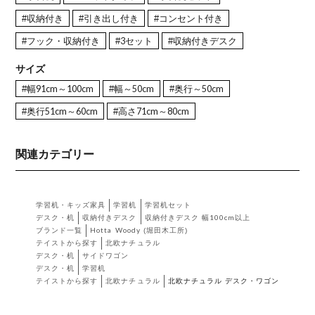
#収納付き
#引き出し付き
#コンセント付き
#フック・収納付き
#3セット
#収納付きデスク
サイズ
#幅91cm～100cm
#幅～50cm
#奥行～50cm
#奥行51cm～60cm
#高さ71cm～80cm
関連カテゴリー
学習机・キッズ家具
学習机
学習机セット
デスク・机
収納付きデスク
収納付きデスク 幅100cm以上
ブランド一覧
Hotta Woody (堀田木工所)
テイストから探す
北欧ナチュラル
デスク・机
サイドワゴン
デスク・机
学習机
テイストから探す
北欧ナチュラル
北欧ナチュラル デスク・ワゴン