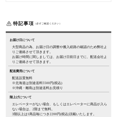
備考
左右に木製フック取り付け可能
■上台■
■詳細■
特記事項
（必ずご確認ください）
サイズ
幅324×奥行570×高さ790mm
重量
8kg
お届け日について
材質
主材 / アルダー材
大型商品の為、お届け日の調整や搬入経路の確認のため弊社よ
生産国
日本
りご連絡させて頂きます。
お届け時間に関しましては、お届け日前日までに、配送会社よ
梱包数
1箱
りご連絡させて頂きます。
梱包サイズ
幅350×奥行600×高さ820mm
配送費用について
(約)
配送設置無料
梱包重量
12kg
※北海道は別途送料5500円(税込)
※沖縄・離島は別途送料お見積り
■下台■
■詳細■
階上げについて
サイズ
幅320×奥行570×高さ710mm
エレベーターがない場合、もしくはエレベーターに商品が入ら
重量
15kg
ない場合は、2階まで無料。
3階以上は1商品毎につき2200円(税込)頂戴いたします。