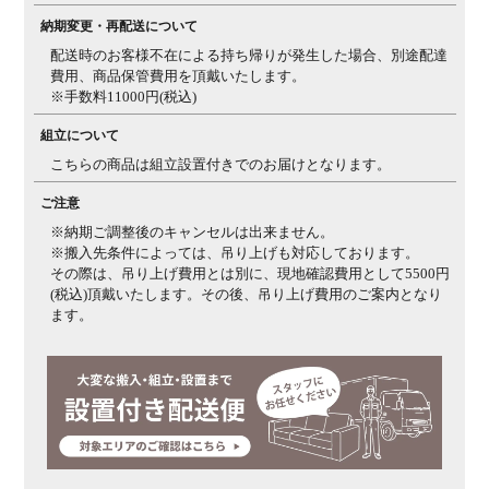
材質
主材 / アルダー材
納期変更・再配送について
生産国
日本
配送時のお客様不在による持ち帰りが発生した場合、別途配達
梱包数
費用、商品保管費用を頂戴いたします。
1箱
※手数料11000円(税込)
梱包サイズ
幅350×奥行600×高さ750mm
(約)
組立について
こちらの商品は組立設置付きでのお届けとなります。
梱包重量
19kg
ご注意
※納期ご調整後のキャンセルは出来ません。
※搬入先条件によっては、吊り上げも対応しております。
その際は、吊り上げ費用とは別に、現地確認費用として5500円
(税込)頂戴いたします。その後、吊り上げ費用のご案内となり
ます。