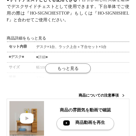
でデスクサイドチェストとして使用できます。
下台単体でご使
用の際は『HO-SIGNCHESTTOP』もしくは『HO-SIGNHSHEL
F』と合わせてご使用ください。
商品詳細をもっと見る
セット内容
デスク×1台、ラック上台＋下台セット×1台
■デスク■
■詳細■
サイズ
幅1000×奥行550×高さ730mm
重量
12kg
材質
主材 / アルダー材
商品についての注意事項
生産国
日本
梱包数
1箱
商品の雰囲気を
動画で確認
梱包サイズ
幅1030×奥行510×高さ600mm
商品動画を再生
(約)
梱包重量
15kg