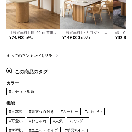
【設置無料】幅160cm 変形
【設置無料】4人用 ダイニン
幅110cm
半円 ダイニングテーブル モ
グテーブルセット 5点 LUGA
木目調 リ
¥74,900
¥149,000
¥32,800
(税込)
(税込)
ルタル風 LENAS コンクリー
セラミックテーブル おしゃれ
付き 長方
ト調 木脚 北欧モダン テーブ
ダイニングチェア 和モダン
ブル おし
ル 4人 食卓テーブル おしゃれ
ナチュラル ブラウン(幅
ブル 格子
ナチュラルモダン 韓国インテ
165cm 食卓テーブル×1 食卓
レー ナチ
リア風 グレージュ
椅子×4)
すべてのランキングを見る
この商品のタグ
カラー
#ナチュラル系
機能
#日本製
#組立設置付き
#ムービー
#かわいい
#可愛い
#おしゃれ
#人気
#アルダー
#学習机
#ユニットタイプ
#学習机セット