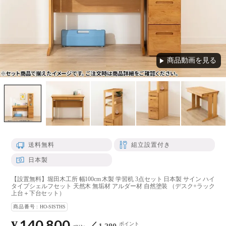
商品動画を見る
▶
送料無料
組立設置付き
日本製
【設置無料】堀田木工所 幅100cm 木製 学習机 3点セット 日本製 サイン ハイ
タイプシェルフセット 天然木 無垢材 アルダー材 自然塗装 （デスク+ラック
上台＋下台セット）
商品番号
HO-SISTHS
140,800
¥
ポイント