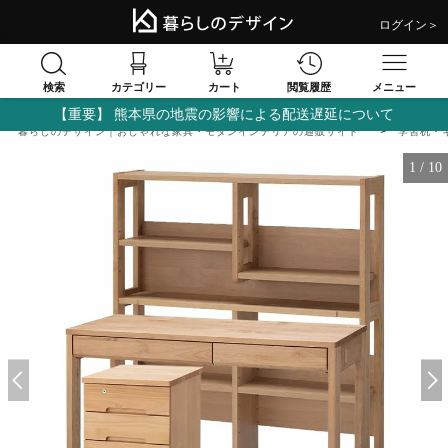
ログイン＞
検索
閲覧履歴
カテゴリー
カート
メニュー
【重要】 熊本県の地震の影響による配送遅延について
暮らしのデザイン｜おしゃれな家具・モダンインテリアの通販サイト
学習机・
1
/
10