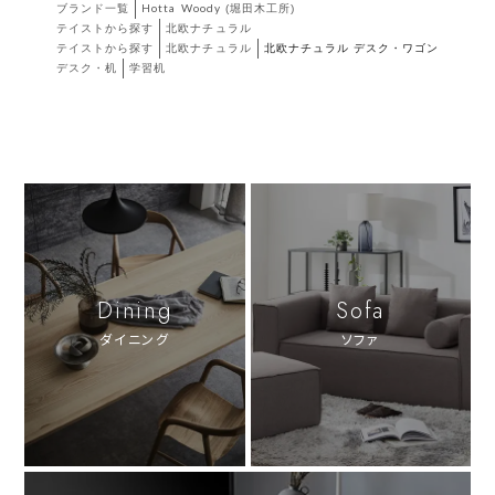
ブランド一覧
Hotta Woody (堀田木工所)
テイストから探す
北欧ナチュラル
テイストから探す
北欧ナチュラル
北欧ナチュラル デスク・ワゴン
デスク・机
学習机
Dining
Sofa
ダイニング
ソファ