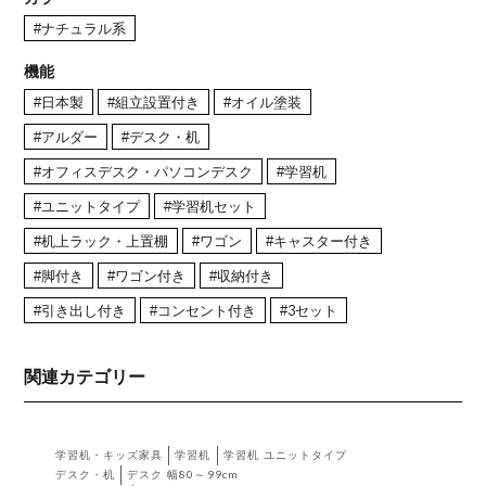
#ナチュラル系
機能
#日本製
#組立設置付き
#オイル塗装
#アルダー
#デスク・机
#オフィスデスク・パソコンデスク
#学習机
#ユニットタイプ
#学習机セット
#机上ラック・上置棚
#ワゴン
#キャスター付き
#脚付き
#ワゴン付き
#収納付き
#引き出し付き
#コンセント付き
#3セット
関連カテゴリー
学習机・キッズ家具
学習机
学習机 ユニットタイプ
デスク・机
デスク 幅80～99cm