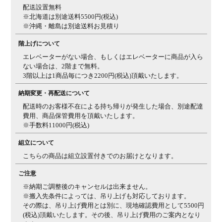
配送設置無料
生産国
日本
※北海道は別途送料5500円(税込)
※沖縄・離島は別途送料お見積り
梱包数
1箱
階上げについて
梱包サイズ
幅930×奥行260×高さ1240mm
エレベーターがない場合、もしくはエレベーターに商品が入ら
(約)
ない場合は、2階まで無料。
梱包重量
20kg
3階以上は1商品毎につき2200円(税込)頂戴いたします。
備考
固定棚1枚、可動棚4枚付き
納期変更・再配送について
配送時のお客様不在による持ち帰りが発生した場合、別途配達
■デスクワゴ
■詳細■
費用、商品保管費用を頂戴いたします。
ン■
※手数料11000円(税込)
サイズ
幅331×奥行478×高さ575mm
組立について
重量
10kg
こちらの商品は組立設置付きでのお届けとなります。
材質
主材 / アルダー材
ご注意
生産国
日本
※納期ご調整後のキャンセルは出来ません。
※搬入先条件によっては、吊り上げも対応しております。
梱包数
1箱
その際は、吊り上げ費用とは別に、現地確認費用として5500円
(税込)頂戴いたします。その後、吊り上げ費用のご案内となり
梱包サイズ
幅360×奥行510×高さ600mm