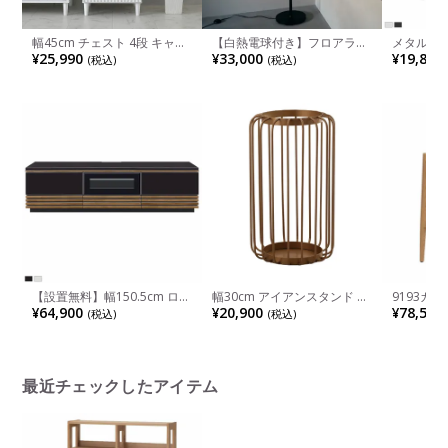
幅45cm チェスト 4段 キャビ
【白熱電球付き】フロアラン
メタル&
ネット 収納 引き出し リビン
プ メランデル フロアライト
フ5段 耐荷
¥25,990
¥33,000
¥19,800
(税込)
(税込)
グ収納 脚付き リビングボー
床置き 照明 インテリア ガラ
あたり30k
ド サイドチェスト サイドボ
ス 間接照明 スタンド ライト
行410×高
ード おしゃれ シンプル 北欧
おしゃれ シンプルモダン リ
韓国風 白 ホワイト
ビング 寝室 黒
【設置無料】幅150.5cm ロー
幅30cm アイアンスタンド ア
9193カ
ボード テレビボード テレビ
イアン フラワースタンド オ
面高さ65
¥64,900
¥20,900
¥78,500
(税込)
(税込)
台 UV塗装天板 北欧風 和モダ
ブジェ 花器 プランタースタ
ィアデザ
ン
ンド おしゃれ 花入れ ポット
ペーパー
スタンド インテリア 雑貨 リ
垢材 足置
ビング 玄関 ブラウン 完成品
チェア バ
最近チェックしたアイテム