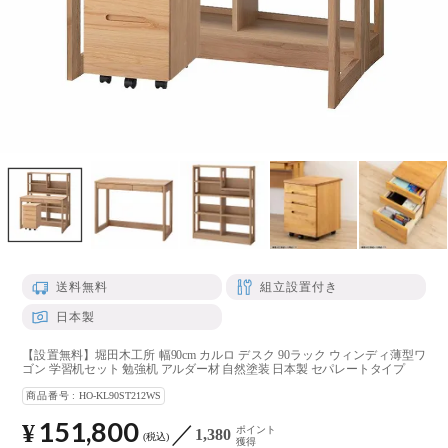
送料無料
組立設置付き
日本製
【設置無料】堀田木工所 幅90cm カルロ デスク 90ラック ウィンディ薄型ワ
ゴン 学習机セット 勉強机 アルダー材 自然塗装 日本製 セパレートタイプ
商品番号
HO-KL90ST212WS
151,800
¥
ポイント
1,380
税込
獲得