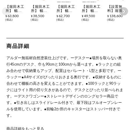
【堀田木工
【堀田木工
【堀田木工
【堀田木工
【設置無
所】 幅
所】 幅
所】 幅
所】 幅
料】堀田木
100cm カル
45cm カル
90cm カル
90cm カル
工所 幅
63,800
38,500
62,700
49,500
138,600
¥
¥
¥
¥
¥
ロ デスク
ロ 45ラック
ロ デスク
ロ 45ラック
100cm カル
税込
税込
税込
税込
税込
学習机 勉強
デスクシェ
学習机 勉強
デスクシェ
ロ デスク
机 アルダー
ルフ 学習机
机 アルダー
ルフ 学習机
45ラック ウ
材 自然塗装
勉強机 アル
材 自然塗装
勉強机 アル
ィンディ薄
日本製
ダー材 自然
日本製
ダー材 自然
型ワゴン 学
塗装 日本製
塗装 日本製
習机セット
勉強机 アル
商品詳細
ダー材 自然
塗装 日本製
セパレート
アルダー無垢材自然塗装仕上げです。
ーデスクー
●場所を取らない奥
タイプ
行45cmのデスク、巾も90cmと100cmから選べます。
●ラックとの組
み合わせで収納量もアップ、配置はセパレート・L型と多彩です。
ー
ラックー
●A4サイズがぴったりおさまる奥行です。
●収納するものに
合わせて棚板の高さを変えることができます。
●100ラックと90ラッ
クにはライト用の切り欠きがあるので、デスクとぴったり並べられま
す。
ーデスクワゴンー
●ストレートデザインのロングセラー商品で
す。
●引き出しはスライドレール付きで、最下段はフルオープンレー
ルを使用しています。
●前輪2か所のキャスターはストッパー付きで
す。
商品詳細をもっと見る