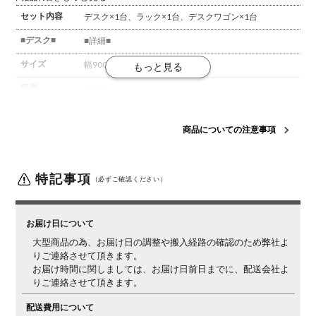
セット内容
デスク×1台、ラック×1台、デスクワゴン×1台
■デスク■
■詳細■
サイズ
幅900×奥行450×高さ730mm
重量
12kg
材質
主材 / アルダー材
商品についての注意事項
生産国
日本
梱包数
1箱
特記事項
（必ずご確認ください）
梱包サイズ
幅930×奥行180×高さ500mm
(約)
梱包重量
22kg
お届け日について
大型商品の為、お届け日の調整や搬入経路の確認のため弊社よ
■ラック■
■詳細■
りご連絡させて頂きます。
サイズ
幅900×奥行230×高さ1205mm
お届け時間に関しましては、お届け日前日までに、配送会社よ
りご連絡させて頂きます。
重量
18kg
配送費用について
材質
主材 / アルダー材