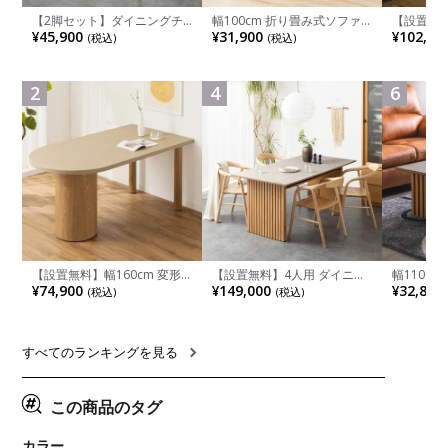
【2脚セット】ダイニングチ
幅100cm 折り畳み式ソファ
【設置無料
ェア 木製 LUGA 肘付き チェ
ベッド コンパクト リクライ
チンカウ
¥45,900
¥31,900
¥102,00
(税込)
(税込)
ア 天然木 リビング椅子 板座
ニング カウチスタイル 省ス
板 引き出
食卓椅子 おしゃれ ウッドチ
ペース ファブリック
箱スペース
ェア アッシュ 和モダン ナチ
ンジ台 キ
ュラル ブラウン 完成品
れ ウッデ
2
4
6
ル グレー
【設置無料】幅160cm 変形
【設置無料】4人用 ダイニン
幅110cm
半円 ダイニングテーブル モ
グテーブルセット 5点 LUGA
木目調 リ
¥74,900
¥149,000
¥32,800
(税込)
(税込)
ルタル風 LENAS コンクリー
セラミックテーブル おしゃれ
付き 長方
ト調 木脚 北欧モダン テーブ
ダイニングチェア 和モダン
ブル おし
ル 4人 食卓テーブル おしゃれ
ナチュラル ブラウン(幅
ブル 格子
ナチュラルモダン 韓国インテ
165cm 食卓テーブル×1 食卓
レー ナチ
リア風 グレージュ
椅子×4)
すべてのランキングを見る
この商品のタグ
カラー