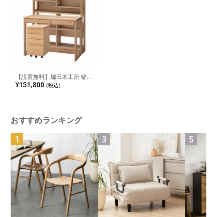
【設置無料】堀田木工所 幅
90cm カルロ デスク 90ラッ
¥151,800
(税込)
ク ウィンディ薄型ワゴン 学
習机セット 勉強机 アルダー
材 自然塗装 日本製 セパレー
トタイプ
おすすめランキング
1
3
5