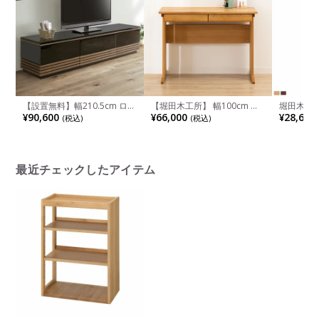
【設置無料】幅210.5cm ロー
【堀田木工所】 幅100cm サ
堀田木工所 
ボード テレビボード テレビ
イン デスク 学習机 勉強机 ア
チェスト 
¥90,600
¥66,000
¥28,600
(税込)
(税込)
台 UV塗装天板 北欧風 和モダ
ルダー材 自然塗装 日本製
本製 引き
ン
グ収納 オ
シンプル 
ナット ナ
最近チェックしたアイテム