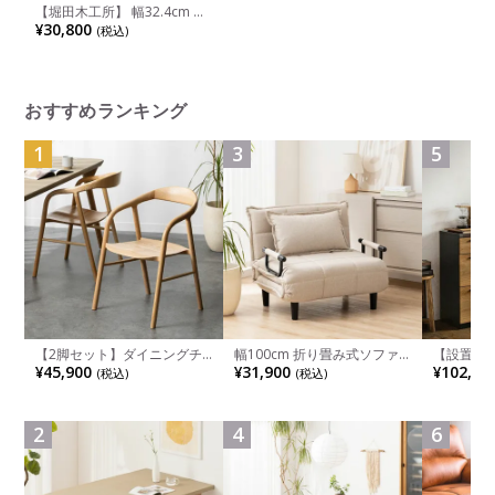
【堀田木工所】 幅32.4cm サ
イン ラック上台 学習机 勉強
¥30,800
(税込)
机 アルダー材 自然塗装 日本
製
おすすめランキング
1
3
5
【2脚セット】ダイニングチ
幅100cm 折り畳み式ソファ
【設置無料
ェア 木製 LUGA 肘付き チェ
ベッド コンパクト リクライ
チンカウ
¥45,900
¥31,900
¥102,00
(税込)
(税込)
ア 天然木 リビング椅子 板座
ニング カウチスタイル 省ス
板 引き出
食卓椅子 おしゃれ ウッドチ
ペース ファブリック
箱スペース
ェア アッシュ 和モダン ナチ
ンジ台 キ
ュラル ブラウン 完成品
れ ウッデ
2
4
6
ル グレー