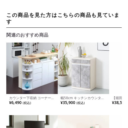
この商品を見た方はこちらの商品も見ていま
す
関連のおすすめ商品
カウンター下収納 コーナー
幅58cm キッチンカウンター
【堀田木工
リビング・キッチン収納 幅
ダストBOX付き ゴミ箱付き
ロ 45ラ
¥6,490
¥35,900
¥38,500
(税込)
(税込)
220×奥行220×高さ800mm
ゴミ箱収納 引出し付き 日本
学習机 勉
JKP-YHK-0207
製 国産 レンジ台 食器棚 カッ
然塗装 日
プボード キッチン ナチュラ
ル モダン