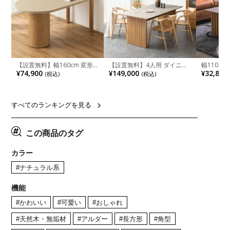
【設置無料】幅160cm 変形
【設置無料】4人用 ダイニン
幅110cm
半円 ダイニングテーブル モ
グテーブルセット 5点 LUGA
木目調 リ
¥74,900
¥149,000
¥32,800
(税込)
(税込)
ルタル風 LENAS コンクリー
セラミックテーブル おしゃれ
付き 長方
ト調 木脚 北欧モダン テーブ
ダイニングチェア 和モダン
ブル おし
ル 4人 食卓テーブル おしゃれ
ナチュラル ブラウン(幅
ブル 格子
ナチュラルモダン 韓国インテ
165cm 食卓テーブル×1 食卓
レー ナチ
リア風 グレージュ
椅子×4)
すべてのランキングを見る
この商品のタグ
カラー
#ナチュラル系
機能
#かわいい
#可愛い
#おしゃれ
#天然木・無垢材
#アルダー
#長方形
#角型