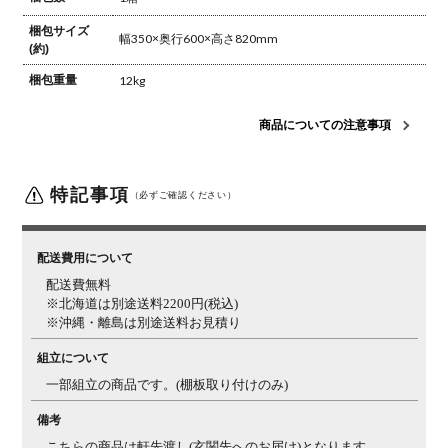
梱包サイズ
幅350×奥行600×高さ820mm
(約)
梱包重量
12kg
商品についての注意事項
特記事項
（必ずご確認ください）
配送費用について
配送費無料
※北海道は別途送料2200円(税込)
※沖縄・離島は別途送料お見積り
組立について
一部組立の商品です。(棚板取り付けのみ)
備考
こちらの商品は軒先渡し(玄関先へのお届け)となります。