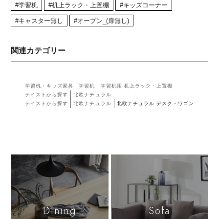
#学習机
#机上ラック・上置棚
#キッズコーナー
#キャスター無し
#オープン_(扉無し)
関連カテゴリー
学習机・キッズ家具
学習机
学習机用 机上ラック・上置棚
テイストから探す
北欧ナチュラル
テイストから探す
北欧ナチュラル
北欧ナチュラル デスク・ワゴン
Dining
Sofa