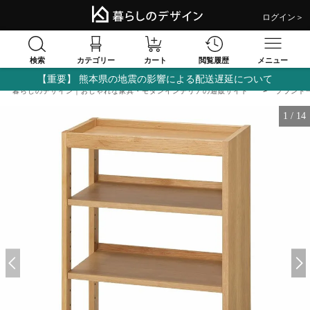
ログイン＞
検索
閲覧履歴
カテゴリー
カート
メニュー
【重要】 熊本県の地震の影響による配送遅延について
暮らしのデザイン｜おしゃれな家具・モダンインテリアの通販サイト
ブランド
1
/
14