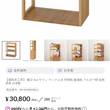
送料無料
日本製
【堀田木工所】 幅32.4cm サイン ラック上台 学習机 勉強机 アルダー材 自然
塗装 日本製
商品番号
HO-SIGNHSHELF
30,800
¥
ポイント
280
税込
獲得
なら
月々2,566円
から。分割手数料無料