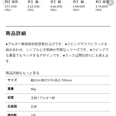
料】堀田木
所】 幅
所】 幅
所】 幅
料】堀田木
工所 幅
32.4cm サイ
100cm サイ
32.4cm サイ
工所 幅
57,200
13,200
66,000
44,000
74,800
¥
¥
¥
¥
¥
32.4cm サイ
ン ラック下
ン デスク
ン ラック下
32.4cm ラッ
税込
税込
税込
税込
税込
ドチェスト
代 引き出し
学習机 勉強
代 引き出し
ク 2点セッ
ラック下台
用天板 学習
机 アルダー
学習机 勉強
ト 日本製
(引き出し
机 勉強机
材 自然塗装
机 アルダー
サイン 天然
+天板) 日本
アルダー材
日本製
材 自然塗装
木 無垢材
製 サイン
自然塗装 日
日本製 完成
アルダー材
天然木 無垢
本製 完成品
品
木製 シェル
商品詳細
材 アルダー
フ 収納 本
材 木製 ス
棚 おしゃれ
リムチェス
北欧 ナチュ
●アルダー無垢材自然塗装仕上げです。
●リビングデスクにラックを
ト デスク拡
ラル (棚 上
張 サイドラ
台×1 引き出
組み合わせ。シンプルと大収納が可能なシリーズです。
●リビングで
ック ナチュ
し 下台×1)
も書斎でもマッチするデザインです。
●ラックは間仕切りにも使えま
ラル 北欧
す。
商品詳細をもっと見る
サイズ
幅324×奥行570×高さ790mm
重量
8kg
材質
主材 / アルダー材
生産国
日本
梱包数
1箱