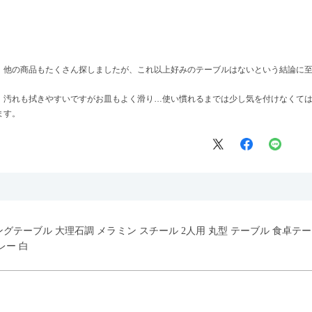
、他の商品もたくさん探しましたが、これ以上好みのテーブルはないという結論に
、汚れも拭きやすいですがお皿もよく滑り…使い慣れるまでは少し気を付けなくて
ます。
イニングテーブル 大理石調 メラミン スチール 2人用 丸型 テーブル 食卓
レー 白