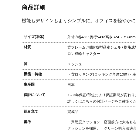
肘なし ナイロ
デザインアー
デザインアー
アジ
商品詳細
ンキャスター
ム ナイロンキ
ム ナイロンキ
ーム
ハンガー無し
ャスター ハン
ャスター ハン
ナイ
オカムラ
ガー無し オカ
ガー無し オカ
スタ
機能もデザインもよりシンプルに。
オフィスを軽やかに
ムラ
ムラ
ー無
ラ
サイズ(本体)
外寸 / 幅463×奥行541×高さ824～916mm
材質
背フレーム / 樹脂成型品
座シェル / 樹脂
ロン双輪キャスター
背
メッシュ
機能・特徴
・背ロッキング(ロッキング角度10度)
・座
生産国
日本
保証について
1～3年保証(部位により保証期間が変わり
詳しくは
こちら
の保証ページをご確認く
組み立て
完成品
備考
・異硬度クッション
座面前方は太ももを
クッションを採用。
・グリーン購入法適