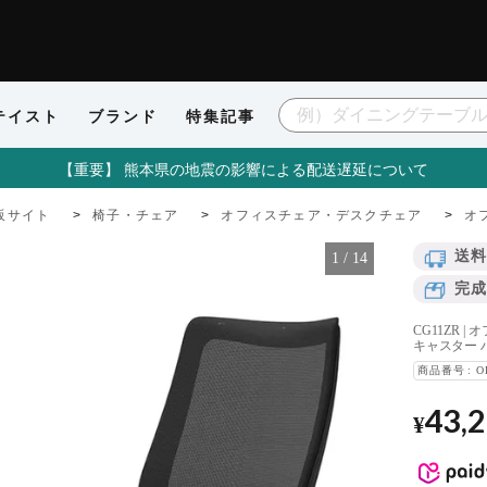
テイスト
ブランド
特集記事
【重要】 熊本県の地震の影響による配送遅延について
販サイト
椅子・チェア
オフィスチェア・デスクチェア
オ
送料
1
/
14
完成
CG11ZR 
キャスター 
商品番号
O
43,
¥