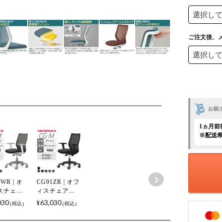
ご注文後、
お届
1ヵ月前
※配送
WR | オ
CG91ZR | オフ
スチェア
ィスチェア
M メッシ
CG-M メッシ
030
63,030
¥
税込
税込
イプ ホワ
ュタイプ ブラ
フレーム
ックフレーム