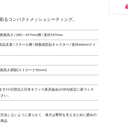
ャストア
アジャストア
(可動肘)
ーム(可動肘)
ロンキャ
ナイロンキャ
ー ハンガ
スター ハンガ
彩るコンパクトメッシュシーティング。
し オカム
ー無し オカム
ラ
座面高さ / 385～477mm
脚 / 直径597mm
成型品
支基 / スチール
脚 / 樹脂成型品
キャスター / 直径60mmナイ
面高さ調節(ストローク92mm)
ます)
※社団法人日本オフィス家具協会(JOIFA)規定に基づく
※
ださい。
圧迫しないように柔らかく、後方は臀部を支えるために硬めの
合商品