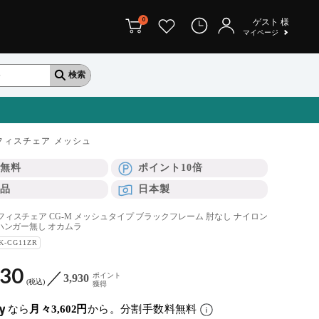
0
ゲスト
様
マイページ
フィスチェア メッシュ
無料
ポイント10倍
品
日本製
| オフィスチェア CG-M メッシュタイプ ブラックフレーム 肘なし ナイロン
ハンガー無し オカムラ
K-CG11ZR
230
ポイント
3,930
税込
獲得
なら
月々3,602円
から。分割手数料無料