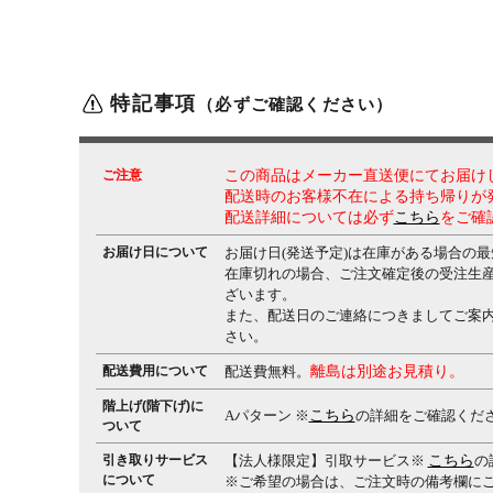
特記事項
（必ずご確認ください）
ご注意
この商品はメーカー直送便にてお届け
配送時のお客様不在による持ち帰りが
配送詳細については必ず
こちら
をご確
お届け日について
お届け日(発送予定)は在庫がある場合の
在庫切れの場合、ご注文確定後の受注生産
ざいます。
また、配送日のご連絡につきましてご案
さい。
配送費用について
配送費無料。
離島は別途お見積り。
階上げ(階下げ)に
Aパターン ※
こちら
の詳細をご確認くだ
ついて
引き取りサービス
【法人様限定】引取サービス※
こちら
の
について
※ご希望の場合は、ご注文時の備考欄に