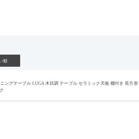
い順
イニングテーブル LUGA 木目調 テーブル セラミック天板 棚付き 長方
ク