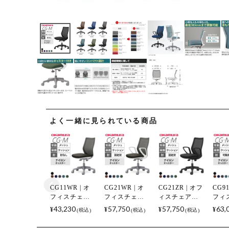
(必須)
よく一緒に見られている商品
CG11WR | オ
CG21WR | オ
CG21ZR | オフ
CG91
フィスチェア
フィスチェア
ィスチェア
フィ
CG-M メッシ
CG-M メッシ
CG-M メッシ
CG-
43,230
57,750
57,750
63,
¥
¥
¥
¥
税込
税込
税込
ュタイプ ホワ
ュタイプ ホワ
ュタイプ ブラ
ュタ
イトフレーム
イトフレーム
ックフレーム
イト