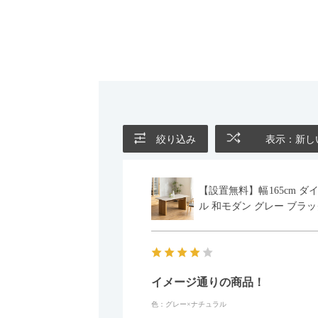
絞り込み
表示：新し
【設置無料】幅165cm ダ
ル 和モダン グレー ブラッ
イメージ通りの商品！
色：グレー×ナチュラル